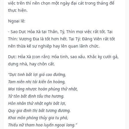
việc trên thì nên chọn một ngày đại cát trong tháng để
thực hiện.
Ngoại lệ
:
- Sao Dực Hỏa Xà tại Thân, Tý, Thìn mọi việc rất tốt. Tại
Thìn: Vượng Địa là tốt hơn hết. Tại Tý: Đăng Viên rất tốt
nên thừa kế sự nghiệp hay lên quan lãnh chức.
Dực: Hỏa Xà (con rắn): Hỏa tinh, sao xấu. Khắc kỵ cưới gả,
dựng nhà, hay chôn cất.
“Dực tinh bất lợi giá cao đường,
Tam niên nhị tái kiến ôn hoàng,
Mai táng nhược hoàn phùng thử nhật,
Tử tôn bất định tẩu tha hương.
Hôn nhân thử nhật nghi bất lợi,
Quy gia định thị bất tương đương.
Khai môn phóng thủy gia tu phá,
Thiếu nữ tham hoa luyến ngoại lang.”