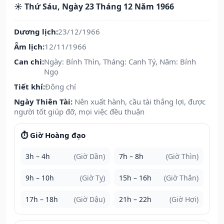
☀️ Thứ Sáu, Ngày 23 Tháng 12 Năm 1966
Dương lịch:
23/12/1966
Âm lịch:
12/11/1966
Can chi:
Ngày: Bính Thìn, Tháng: Canh Tý, Năm: Bính
Ngọ
Tiết khí:
Đông chí
Ngày Thiên Tài:
Nên xuất hành, cầu tài thắng lợi, được
người tốt giúp đỡ, mọi việc đều thuận
⏱️ Giờ Hoàng đạo
3h – 4h
(Giờ Dần)
7h – 8h
(Giờ Thìn)
9h – 10h
(Giờ Tỵ)
15h – 16h
(Giờ Thân)
17h – 18h
(Giờ Dậu)
21h – 22h
(Giờ Hợi)