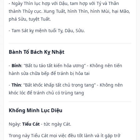
- Ngày Thìn lục hợp với Dậu, tam hợp với Tý và Thân
thành Thủy cục. Xung Tuất, hình Thìn, hình Mùi, hại Mão,
phá Sửu, tuyệt Tuất.
- Tam Sát kỵ mệnh tuổi Tỵ, Dậu, Sửu.
Bành Tổ Bách Kỵ Nhật
-
Bính
: “Bất tu táo tất kiến hỏa ương” - Không nên tiến
hành sửa chữa bếp để tránh bị hỏa tai
-
Thìn
: “Bất khốc khấp tất chủ trọng tang” - Không nên
khóc lóc để tránh chủ có trùng tang
Khổng Minh Lục Diệu
Ngày:
Tiểu Cát
- tức ngày Cát.
Trong này Tiểu Cát mọi việc đều tốt lành và ít gặp trở