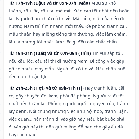
Từ 17h-19h (Dậu) và từ 05h-07h (Mão)
Mưu sự khó
thành, cầu lộc, cầu tài mờ mịt. Kiện cáo tốt nhất nên hoãn
lại. Người đi xa chưa có tin về. Mất tiền, mất của nếu đi
hướng Nam thì tìm nhanh mới thấy. Đề phòng tranh cãi,
mâu thuẫn hay miệng tiếng tầm thường. Việc làm chậm,
lâu la nhưng tốt nhất làm việc gì đều cần chắc chắn.
Từ 19h-21h (Tuất) và từ 07h-09h (Thìn)
Tin vui sắp tới,
nếu cầu lộc, cầu tài thì đi hướng Nam. Đi công việc gặp
gỡ có nhiều may mắn. Người đi có tin về. Nếu chăn nuôi
đều gặp thuận lợi.
Từ 21h-23h (Hợi) và từ 09h-11h (Tị)
Hay tranh luận, cãi
cọ, gây chuyện đói kém, phải đề phòng. Người ra đi tốt
nhất nên hoãn lại. Phòng người người nguyền rủa, tránh
lây bệnh. Nói chung những việc như hội họp, tranh luận,
việc quan,…nên tránh đi vào giờ này. Nếu bắt buộc phải
đi vào giờ này thì nên giữ miệng để hạn ché gây ẩu đả
hay cãi nhau.