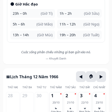
🌑 Giờ Hắc đạo
23h – 0h
(Giờ Tí)
1h – 2h
(Giờ Sửu)
5h – 6h
(Giờ Mão)
11h – 12h
(Giờ Ngọ)
13h – 14h
(Giờ Mùi)
19h – 20h
(Giờ Tuất)
Cuộc sống phản chiếu những gì bạn gửi vào nó.
— Khuyết Danh
Lịch Tháng 12 Năm 1966
THỨ HAI
THỨ BA
THỨ TƯ
THỨ NĂM
THỨ SÁU
THỨ BẢY
CHỦ NHẬT
28
29
30
1
2
3
4
20/10
21/10
22/10
23/10
🐎
🐐
🐒
🐓
Giáp Ngọ
Ất Mùi
Bính Thân
Đinh Dậu