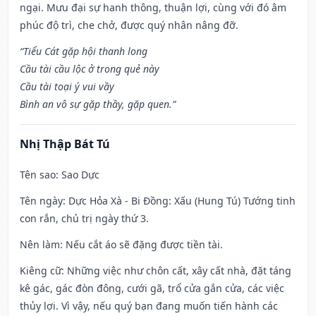
ngại. Mưu đại sự hanh thông, thuận lợi, cùng với đó âm
phúc độ trì, che chở, được quý nhân nâng đỡ.
“Tiểu Cát gặp hội thanh long
Cầu tài cầu lộc ở trong quẻ này
Cầu tài toại ý vui vầy
Bình an vô sự gặp thầy, gặp quen.”
Nhị Thập Bát Tú
Tên sao
: Sao Dực
Tên ngày
: Dực Hỏa Xà - Bi Đồng: Xấu (Hung Tú) Tướng tinh
con rắn, chủ trị ngày thứ 3.
Nên làm
: Nếu cắt áo sẽ đặng được tiền tài.
Kiêng cữ
: Những việc như chôn cất, xây cất nhà, đặt táng
kê gác, gác đòn đông, cưới gã, trổ cửa gắn cửa, các việc
thủy lợi. Vì vậy, nếu quý bạn đang muốn tiến hành các