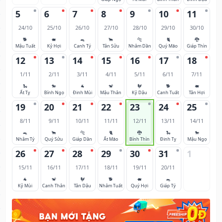
5
6
7
8
9
10
11
24/10
25/10
26/10
27/10
28/10
29/10
30/10
🐕
🐖
🐀
🐂
🐅
🐈
🐉
Mậu Tuất
Kỷ Hợi
Canh Tý
Tân Sửu
Nhâm Dần
Quý Mão
Giáp Thìn
12
13
14
15
16
17
18
1/11
2/11
3/11
4/11
5/11
6/11
7/11
🐍
🐎
🐐
🐒
🐓
🐕
🐖
Ất Tỵ
Bính Ngọ
Đinh Mùi
Mậu Thân
Kỷ Dậu
Canh Tuất
Tân Hợi
19
20
21
22
23
24
25
8/11
9/11
10/11
11/11
12/11
13/11
14/11
🐀
🐂
🐅
🐈
🐉
🐍
🐎
Nhâm Tý
Quý Sửu
Giáp Dần
Ất Mão
Bính Thìn
Đinh Tỵ
Mậu Ngọ
26
27
28
29
30
31
1
15/11
16/11
17/11
18/11
19/11
20/11
🐐
🐒
🐓
🐕
🐖
🐀
Kỷ Mùi
Canh Thân
Tân Dậu
Nhâm Tuất
Quý Hợi
Giáp Tý