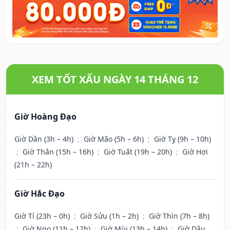
XEM TỐT XẤU NGÀY 14 THÁNG 12
Giờ Hoàng Đạo
Giờ Dần (3h – 4h)
;
Giờ Mão (5h – 6h)
;
Giờ Tỵ (9h – 10h)
;
Giờ Thân (15h – 16h)
;
Giờ Tuất (19h – 20h)
;
Giờ Hợi
(21h – 22h)
Giờ Hắc Đạo
Giờ Tí (23h – 0h)
;
Giờ Sửu (1h – 2h)
;
Giờ Thìn (7h – 8h)
;
Giờ Ngọ (11h – 12h)
;
Giờ Mùi (13h – 14h)
;
Giờ Dậu