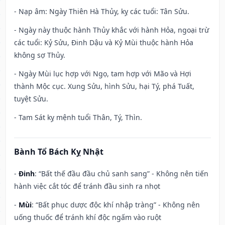
- Nạp âm: Ngày Thiên Hà Thủy, kỵ các tuổi: Tân Sửu.
- Ngày này thuộc hành Thủy khắc với hành Hỏa, ngoại trừ
các tuổi: Kỷ Sửu, Đinh Dậu và Kỷ Mùi thuộc hành Hỏa
không sợ Thủy.
- Ngày Mùi lục hợp với Ngọ, tam hợp với Mão và Hợi
thành Mộc cục. Xung Sửu, hình Sửu, hại Tý, phá Tuất,
tuyệt Sửu.
- Tam Sát kỵ mệnh tuổi Thân, Tý, Thìn.
Bành Tổ Bách Kỵ Nhật
-
Đinh
: “Bất thế đầu đầu chủ sanh sang” - Không nên tiến
hành việc cắt tóc để tránh đầu sinh ra nhọt
-
Mùi
: “Bất phục dược độc khí nhập tràng” - Không nên
uống thuốc để tránh khí độc ngấm vào ruột