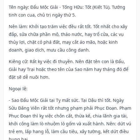
Tên ngày
: Đẩu Mộc Giải - Tống Hữu: Tốt (Kiết Tú). Tướng
tinh con cua, chủ trị ngày thứ 5.
Nên làm
: Khởi tạo trăm việc đều rất tốt. Tốt nhất cho xây
đắp, sửa chữa phần mộ, tháo nước, hay trổ cửa, các vụ
thủy lợi, chặt cỏ phá đất, may cắt áo mão, hoặc kinh
doanh, giao dịch, mưu cầu công danh.
Kiêng cữ
: Rất kỵ việc đi thuyền. Nên đặt tên con là Đẩu,
Giải hay Trại hoặc theo tên của Sao năm hay tháng đó để
đặt sẽ dễ nuôi hơn.
Ngoại lệ
:
- Sao Đẩu Mộc Giải tại Tỵ mất sức. Tại Dậu thì tốt. Ngày
Sửu Đăng Viên rất tốt nhưng phạm phải Phục Đoạn. Phạm
Phục Đoạn thì kỵ việc chôn cất, thừa kế, chia lãnh gia tài,
khởi công làm lò nhuộm lò gốm và xuất hành. Nên: dứt vú
trẻ em, lấp hang lỗ, làm cầu tiêu, xây tường, kết dứt điều
hung hại.