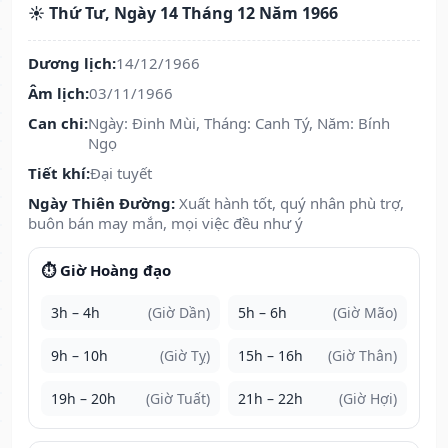
☀️ Thứ Tư, Ngày 14 Tháng 12 Năm 1966
Dương lịch:
14/12/1966
Âm lịch:
03/11/1966
Can chi:
Ngày: Đinh Mùi, Tháng: Canh Tý, Năm: Bính
Ngọ
Tiết khí:
Đại tuyết
Ngày Thiên Đường:
Xuất hành tốt, quý nhân phù trợ,
buôn bán may mắn, mọi việc đều như ý
⏱️ Giờ Hoàng đạo
3h – 4h
(Giờ Dần)
5h – 6h
(Giờ Mão)
9h – 10h
(Giờ Tỵ)
15h – 16h
(Giờ Thân)
19h – 20h
(Giờ Tuất)
21h – 22h
(Giờ Hợi)