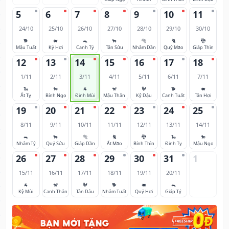
5
6
7
8
9
10
11
24/10
25/10
26/10
27/10
28/10
29/10
30/10
🐕
🐖
🐀
🐂
🐅
🐈
🐉
Mậu Tuất
Kỷ Hợi
Canh Tý
Tân Sửu
Nhâm Dần
Quý Mão
Giáp Thìn
12
13
14
15
16
17
18
1/11
2/11
3/11
4/11
5/11
6/11
7/11
🐍
🐎
🐐
🐒
🐓
🐕
🐖
Ất Tỵ
Bính Ngọ
Đinh Mùi
Mậu Thân
Kỷ Dậu
Canh Tuất
Tân Hợi
19
20
21
22
23
24
25
8/11
9/11
10/11
11/11
12/11
13/11
14/11
🐀
🐂
🐅
🐈
🐉
🐍
🐎
Nhâm Tý
Quý Sửu
Giáp Dần
Ất Mão
Bính Thìn
Đinh Tỵ
Mậu Ngọ
26
27
28
29
30
31
1
15/11
16/11
17/11
18/11
19/11
20/11
🐐
🐒
🐓
🐕
🐖
🐀
Kỷ Mùi
Canh Thân
Tân Dậu
Nhâm Tuất
Quý Hợi
Giáp Tý