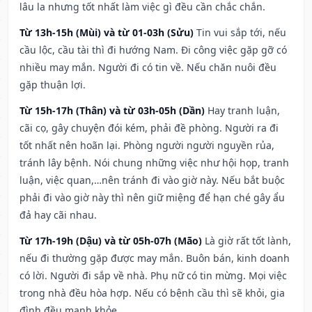
lâu la nhưng tốt nhất làm việc gì đều cần chắc chắn.
Từ 13h-15h (Mùi) và từ 01-03h (Sửu)
Tin vui sắp tới, nếu
cầu lộc, cầu tài thì đi hướng Nam. Đi công việc gặp gỡ có
nhiều may mắn. Người đi có tin về. Nếu chăn nuôi đều
gặp thuận lợi.
Từ 15h-17h (Thân) và từ 03h-05h (Dần)
Hay tranh luận,
cãi cọ, gây chuyện đói kém, phải đề phòng. Người ra đi
tốt nhất nên hoãn lại. Phòng người người nguyền rủa,
tránh lây bệnh. Nói chung những việc như hội họp, tranh
luận, việc quan,…nên tránh đi vào giờ này. Nếu bắt buộc
phải đi vào giờ này thì nên giữ miệng để hạn ché gây ẩu
đả hay cãi nhau.
Từ 17h-19h (Dậu) và từ 05h-07h (Mão)
Là giờ rất tốt lành,
nếu đi thường gặp được may mắn. Buôn bán, kinh doanh
có lời. Người đi sắp về nhà. Phụ nữ có tin mừng. Mọi việc
trong nhà đều hòa hợp. Nếu có bệnh cầu thì sẽ khỏi, gia
đình đều mạnh khỏe.