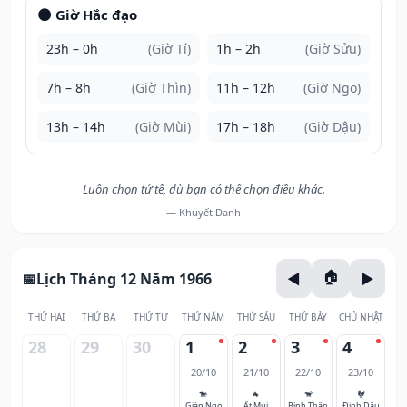
🌑 Giờ Hắc đạo
23h – 0h
(Giờ Tí)
1h – 2h
(Giờ Sửu)
7h – 8h
(Giờ Thìn)
11h – 12h
(Giờ Ngọ)
13h – 14h
(Giờ Mùi)
17h – 18h
(Giờ Dậu)
Luôn chọn tử tế, dù bạn có thể chọn điều khác.
— Khuyết Danh
Lịch Tháng 12 Năm 1966
THỨ HAI
THỨ BA
THỨ TƯ
THỨ NĂM
THỨ SÁU
THỨ BẢY
CHỦ NHẬT
28
29
30
1
2
3
4
20/10
21/10
22/10
23/10
🐎
🐐
🐒
🐓
Giáp Ngọ
Ất Mùi
Bính Thân
Đinh Dậu