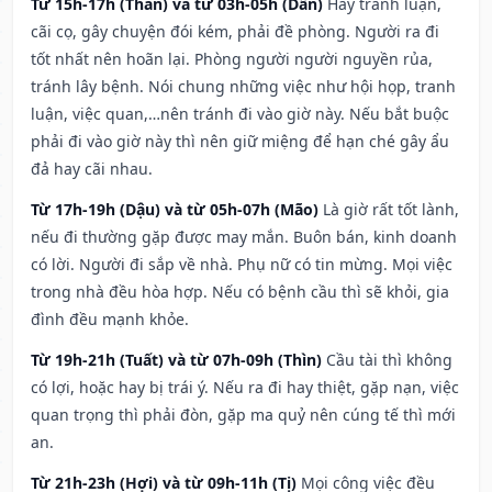
Từ 15h-17h (Thân) và từ 03h-05h (Dần)
Hay tranh luận,
cãi cọ, gây chuyện đói kém, phải đề phòng. Người ra đi
tốt nhất nên hoãn lại. Phòng người người nguyền rủa,
tránh lây bệnh. Nói chung những việc như hội họp, tranh
luận, việc quan,…nên tránh đi vào giờ này. Nếu bắt buộc
phải đi vào giờ này thì nên giữ miệng để hạn ché gây ẩu
đả hay cãi nhau.
Từ 17h-19h (Dậu) và từ 05h-07h (Mão)
Là giờ rất tốt lành,
nếu đi thường gặp được may mắn. Buôn bán, kinh doanh
có lời. Người đi sắp về nhà. Phụ nữ có tin mừng. Mọi việc
trong nhà đều hòa hợp. Nếu có bệnh cầu thì sẽ khỏi, gia
đình đều mạnh khỏe.
Từ 19h-21h (Tuất) và từ 07h-09h (Thìn)
Cầu tài thì không
có lợi, hoặc hay bị trái ý. Nếu ra đi hay thiệt, gặp nạn, việc
quan trọng thì phải đòn, gặp ma quỷ nên cúng tế thì mới
an.
Từ 21h-23h (Hợi) và từ 09h-11h (Tị)
Mọi công việc đều