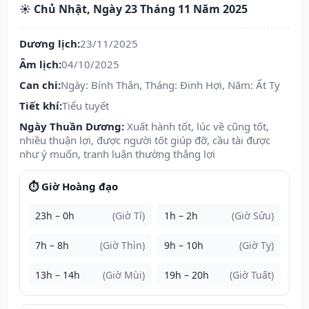
☀️ Chủ Nhật, Ngày 23 Tháng 11 Năm 2025
Dương lịch:
23/11/2025
Âm lịch:
04/10/2025
Can chi:
Ngày: Bính Thân, Tháng: Đinh Hợi, Năm: Ất Tỵ
Tiết khí:
Tiểu tuyết
Ngày Thuần Dương:
Xuất hành tốt, lúc về cũng tốt,
nhiều thuận lợi, được người tốt giúp đỡ, cầu tài được
như ý muốn, tranh luận thường thắng lợi
⏱️ Giờ Hoàng đạo
23h – 0h
(Giờ Tí)
1h – 2h
(Giờ Sửu)
7h – 8h
(Giờ Thìn)
9h – 10h
(Giờ Tỵ)
13h – 14h
(Giờ Mùi)
19h – 20h
(Giờ Tuất)