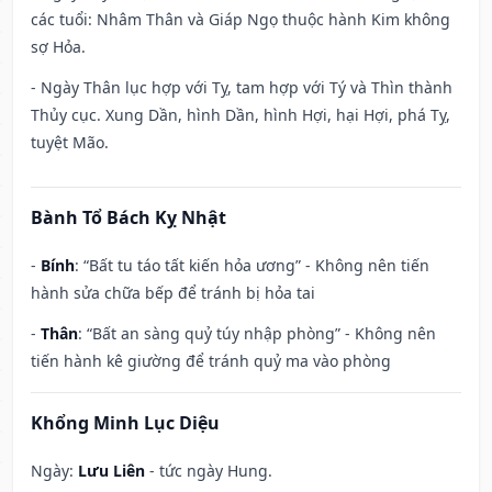
các tuổi: Nhâm Thân và Giáp Ngọ thuộc hành Kim không
sợ Hỏa.
- Ngày Thân lục hợp với Tỵ, tam hợp với Tý và Thìn thành
Thủy cục. Xung Dần, hình Dần, hình Hợi, hại Hợi, phá Tỵ,
tuyệt Mão.
Bành Tổ Bách Kỵ Nhật
-
Bính
: “Bất tu táo tất kiến hỏa ương” - Không nên tiến
hành sửa chữa bếp để tránh bị hỏa tai
-
Thân
: “Bất an sàng quỷ túy nhập phòng” - Không nên
tiến hành kê giường để tránh quỷ ma vào phòng
Khổng Minh Lục Diệu
Ngày:
Lưu Liên
- tức ngày Hung.