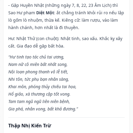
- Gặp Huyền Nhật (những ngày 7, 8, 22, 23 Âm Lịch) thì
Sao Hư phạm
Diệt Một
: ắt chẳng tránh khỏi rủi ro nếu lập
lò gốm lò nhuộm, thừa kế. Kiêng cữ: làm rượu, vào làm
hành chánh, hơn nhất là đi thuyền.
Hư: Nhật Thử (con chuột): Nhật tinh, sao xấu. Khắc kỵ xây
cất. Gia đạo dễ gặp bất hòa.
“Hư tinh tạo tác chủ tai ương,
Nam nữ cô miên bất nhất song,
Nội loạn phong thanh vô lễ tiết,
Nhi tôn, tức phụ bạn nhân sàng,
Khai môn, phóng thủy chiêu tai họa,
Hổ giảo, xà thương cập tốt vong.
Tam tam ngũ ngũ liên niên bệnh,
Gia phá, nhân vong, bất khả đương.”
Thập Nhị Kiến Trừ