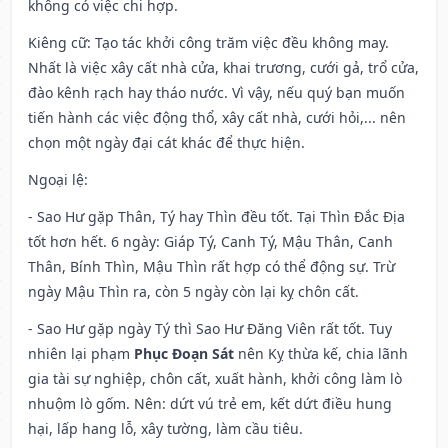
không có việc chi hợp.
Kiêng cữ
: Tạo tác khởi công trăm việc đều không may.
Nhất là việc xây cất nhà cửa, khai trương, cưới gả, trổ cửa,
đào kênh rạch hay tháo nước. Vì vậy, nếu quý bạn muốn
tiến hành các việc động thổ, xây cất nhà, cưới hỏi,... nên
chọn một ngày đại cát khác để thực hiện.
Ngoại lệ
:
- Sao Hư gặp Thân, Tý hay Thìn đều tốt. Tại Thìn Đắc Địa
tốt hơn hết. 6 ngày: Giáp Tý, Canh Tý, Mậu Thân, Canh
Thân, Bính Thìn, Mậu Thìn rất hợp có thể động sự. Trừ
ngày Mậu Thìn ra, còn 5 ngày còn lại kỵ chôn cất.
- Sao Hư gặp ngày Tý thì Sao Hư Đăng Viên rất tốt. Tuy
nhiên lại phạm
Phục Đoạn Sát
nên Kỵ thừa kế, chia lãnh
gia tài sự nghiệp, chôn cất, xuất hành, khởi công làm lò
nhuộm lò gốm. Nên: dứt vú trẻ em, kết dứt điều hung
hại, lấp hang lỗ, xây tường, làm cầu tiêu.