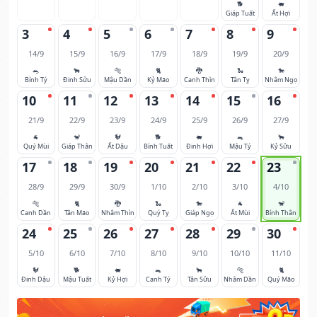
🐕
🐖
Giáp Tuất
Ất Hợi
3
4
5
6
7
8
9
14/9
15/9
16/9
17/9
18/9
19/9
20/9
🐀
🐂
🐅
🐈
🐉
🐍
🐎
Bính Tý
Đinh Sửu
Mậu Dần
Kỷ Mão
Canh Thìn
Tân Tỵ
Nhâm Ngọ
10
11
12
13
14
15
16
21/9
22/9
23/9
24/9
25/9
26/9
27/9
🐐
🐒
🐓
🐕
🐖
🐀
🐂
Quý Mùi
Giáp Thân
Ất Dậu
Bính Tuất
Đinh Hợi
Mậu Tý
Kỷ Sửu
17
18
19
20
21
22
23
28/9
29/9
30/9
1/10
2/10
3/10
4/10
🐅
🐈
🐉
🐍
🐎
🐐
🐒
Canh Dần
Tân Mão
Nhâm Thìn
Quý Tỵ
Giáp Ngọ
Ất Mùi
Bính Thân
24
25
26
27
28
29
30
5/10
6/10
7/10
8/10
9/10
10/10
11/10
🐓
🐕
🐖
🐀
🐂
🐅
🐈
Đinh Dậu
Mậu Tuất
Kỷ Hợi
Canh Tý
Tân Sửu
Nhâm Dần
Quý Mão