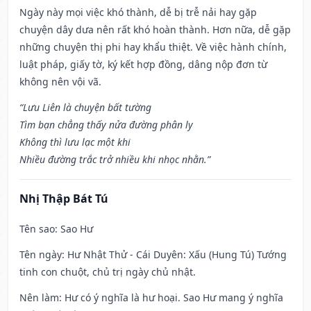
Ngày này mọi việc khó thành, dễ bị trễ nải hay gặp
chuyện dây dưa nên rất khó hoàn thành. Hơn nữa, dễ gặp
những chuyện thị phi hay khẩu thiệt. Về việc hành chính,
luật pháp, giấy tờ, ký kết hợp đồng, dâng nộp đơn từ
không nên vội vã.
“Lưu Liên là chuyện bất tường
Tìm bạn chẳng thấy nửa đường phân ly
Không thì lưu lạc một khi
Nhiều đường trắc trở nhiều khi nhọc nhằn.”
Nhị Thập Bát Tú
Tên sao
: Sao Hư
Tên ngày
: Hư Nhật Thử - Cái Duyên: Xấu (Hung Tú) Tướng
tinh con chuột, chủ trị ngày chủ nhật.
Nên làm
: Hư có ý nghĩa là hư hoại. Sao Hư mang ý nghĩa