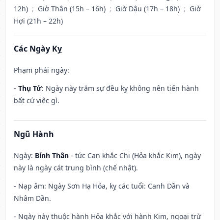
12h)
;
Giờ Thân (15h – 16h)
;
Giờ Dậu (17h – 18h)
;
Giờ
Hợi (21h – 22h)
Các Ngày Kỵ
Phạm phải ngày:
-
Thụ Tử
: Ngày này trăm sự đều kỵ không nên tiến hành
bất cứ việc gì.
Ngũ Hành
Ngày:
Bính Thân
- tức Can khắc Chi (Hỏa khắc Kim), ngày
này là ngày cát trung bình (chế nhật).
- Nạp âm: Ngày Sơn Hạ Hỏa, kỵ các tuổi: Canh Dần và
Nhâm Dần.
- Ngày này thuộc hành Hỏa khắc với hành Kim, ngoại trừ