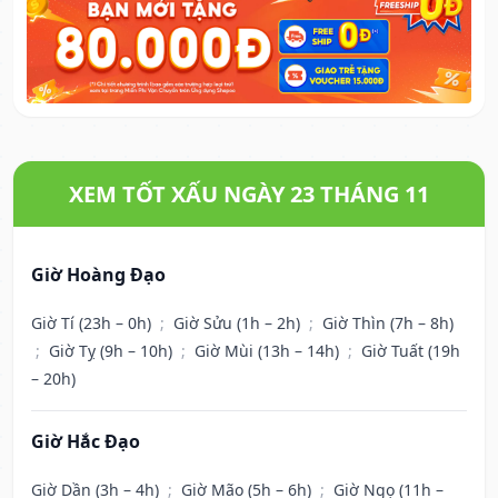
XEM TỐT XẤU NGÀY 23 THÁNG 11
Giờ Hoàng Đạo
Giờ Tí (23h – 0h)
;
Giờ Sửu (1h – 2h)
;
Giờ Thìn (7h – 8h)
;
Giờ Tỵ (9h – 10h)
;
Giờ Mùi (13h – 14h)
;
Giờ Tuất (19h
– 20h)
Giờ Hắc Đạo
Giờ Dần (3h – 4h)
;
Giờ Mão (5h – 6h)
;
Giờ Ngọ (11h –