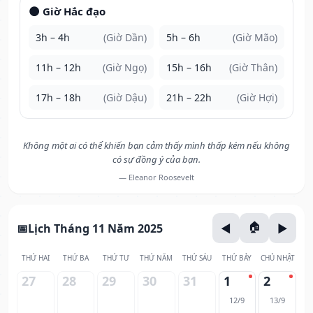
🌑 Giờ Hắc đạo
3h – 4h
(Giờ Dần)
5h – 6h
(Giờ Mão)
11h – 12h
(Giờ Ngọ)
15h – 16h
(Giờ Thân)
17h – 18h
(Giờ Dậu)
21h – 22h
(Giờ Hợi)
Không một ai có thể khiến bạn cảm thấy mình thấp kém nếu không
có sự đồng ý của bạn.
— Eleanor Roosevelt
Lịch Tháng 11 Năm 2025
THỨ HAI
THỨ BA
THỨ TƯ
THỨ NĂM
THỨ SÁU
THỨ BẢY
CHỦ NHẬT
27
28
29
30
31
1
2
12/9
13/9