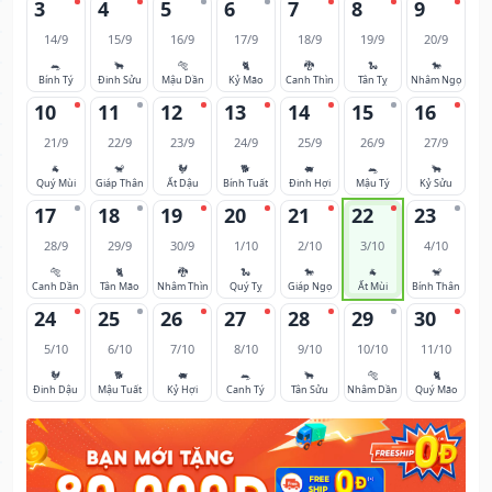
3
4
5
6
7
8
9
14/9
15/9
16/9
17/9
18/9
19/9
20/9
🐀
🐂
🐅
🐈
🐉
🐍
🐎
Bính Tý
Đinh Sửu
Mậu Dần
Kỷ Mão
Canh Thìn
Tân Tỵ
Nhâm Ngọ
10
11
12
13
14
15
16
21/9
22/9
23/9
24/9
25/9
26/9
27/9
🐐
🐒
🐓
🐕
🐖
🐀
🐂
Quý Mùi
Giáp Thân
Ất Dậu
Bính Tuất
Đinh Hợi
Mậu Tý
Kỷ Sửu
17
18
19
20
21
22
23
28/9
29/9
30/9
1/10
2/10
3/10
4/10
🐅
🐈
🐉
🐍
🐎
🐐
🐒
Canh Dần
Tân Mão
Nhâm Thìn
Quý Tỵ
Giáp Ngọ
Ất Mùi
Bính Thân
24
25
26
27
28
29
30
5/10
6/10
7/10
8/10
9/10
10/10
11/10
🐓
🐕
🐖
🐀
🐂
🐅
🐈
Đinh Dậu
Mậu Tuất
Kỷ Hợi
Canh Tý
Tân Sửu
Nhâm Dần
Quý Mão