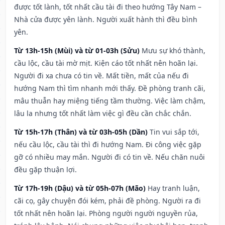
được tốt lành, tốt nhất cầu tài đi theo hướng Tây Nam –
Nhà cửa được yên lành. Người xuất hành thì đều bình
yên.
Từ 13h-15h (Mùi) và từ 01-03h (Sửu)
Mưu sự khó thành,
cầu lộc, cầu tài mờ mịt. Kiện cáo tốt nhất nên hoãn lại.
Người đi xa chưa có tin về. Mất tiền, mất của nếu đi
hướng Nam thì tìm nhanh mới thấy. Đề phòng tranh cãi,
mâu thuẫn hay miệng tiếng tầm thường. Việc làm chậm,
lâu la nhưng tốt nhất làm việc gì đều cần chắc chắn.
Từ 15h-17h (Thân) và từ 03h-05h (Dần)
Tin vui sắp tới,
nếu cầu lộc, cầu tài thì đi hướng Nam. Đi công việc gặp
gỡ có nhiều may mắn. Người đi có tin về. Nếu chăn nuôi
đều gặp thuận lợi.
Từ 17h-19h (Dậu) và từ 05h-07h (Mão)
Hay tranh luận,
cãi cọ, gây chuyện đói kém, phải đề phòng. Người ra đi
tốt nhất nên hoãn lại. Phòng người người nguyền rủa,