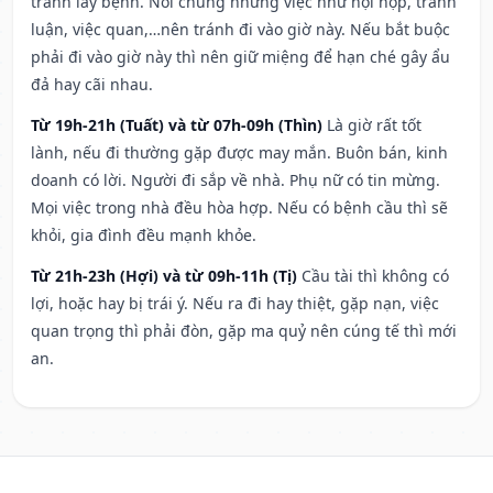
tránh lây bệnh. Nói chung những việc như hội họp, tranh
luận, việc quan,…nên tránh đi vào giờ này. Nếu bắt buộc
phải đi vào giờ này thì nên giữ miệng để hạn ché gây ẩu
đả hay cãi nhau.
Từ 19h-21h (Tuất) và từ 07h-09h (Thìn)
Là giờ rất tốt
lành, nếu đi thường gặp được may mắn. Buôn bán, kinh
doanh có lời. Người đi sắp về nhà. Phụ nữ có tin mừng.
Mọi việc trong nhà đều hòa hợp. Nếu có bệnh cầu thì sẽ
khỏi, gia đình đều mạnh khỏe.
Từ 21h-23h (Hợi) và từ 09h-11h (Tị)
Cầu tài thì không có
lợi, hoặc hay bị trái ý. Nếu ra đi hay thiệt, gặp nạn, việc
quan trọng thì phải đòn, gặp ma quỷ nên cúng tế thì mới
an.