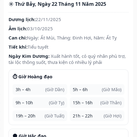
☀️ Thứ Bảy, Ngày 22 Tháng 11 Năm 2025
Dương lịch:
22/11/2025
Âm lịch:
03/10/2025
Can chi:
Ngày: Ất Mùi, Tháng: Đinh Hợi, Năm: Ất Tỵ
Tiết khí:
Tiểu tuyết
Ngày Kim Dương:
Xuất hành tốt, có quý nhân phù trợ,
tài lộc thông suốt, thưa kiện có nhiều lý phải
⏱️ Giờ Hoàng đạo
3h – 4h
(Giờ Dần)
5h – 6h
(Giờ Mão)
9h – 10h
(Giờ Tỵ)
15h – 16h
(Giờ Thân)
19h – 20h
(Giờ Tuất)
21h – 22h
(Giờ Hợi)
🌑 Giờ Hắc đạo