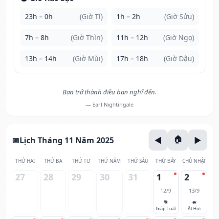
23h – 0h
(Giờ Tí)
1h – 2h
(Giờ Sửu)
7h – 8h
(Giờ Thìn)
11h – 12h
(Giờ Ngọ)
13h – 14h
(Giờ Mùi)
17h – 18h
(Giờ Dậu)
Bạn trở thành điều bạn nghĩ đến.
— Earl Nightingale
Lịch Tháng 11 Năm 2025
THỨ HAI
THỨ BA
THỨ TƯ
THỨ NĂM
THỨ SÁU
THỨ BẢY
CHỦ NHẬT
27
28
29
30
31
1
2
12/9
13/9
🐕
🐖
Giáp Tuất
Ất Hợi