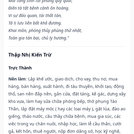
Mai táng sinh tai phùng quỷ quái,
Điên tà tật bệnh cánh ôn hoàng.
Vi sự đáo quan, tài thất tán,
Tả lị lưu liên bất khả đương.
Khai môn, phóng thủy phùng thử nhật,
Toàn gia tán bại, chủ ly hương.”
Thập Nhị Kiến Trừ
Trực Thành
Nên làm
: Lập khế ước, giao dịch, cho vay, thu nợ, mua
hàng, bán hàng, xuất hành, đi tàu thuyền, khởi tạo, động
thổ, san nền đắp nền, gắn cửa, đặt táng, kê gác, dựng xây
kho vựa, làm hay sửa chữa phòng bếp, thờ phụng Táo
Thần, lắp đặt máy móc ( hay các loại máy ), gặt lúa, đào ao
giếng, tháo nước, cầu thầy chữa bệnh, mua gia súc, các
việc trong vụ chăn nuôi, nhập học, làm lễ cầu thân, cưới
gả, kết hôn, thuê người, nộp đơn dâng sớ, học kỹ nghệ,