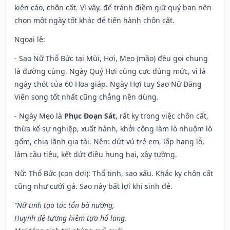
kiện cáo, chôn cất. Vì vậy, để tránh điềm giữ quý bạn nên
chọn một ngày tốt khác để tiến hành chôn cất.
Ngoại lệ
:
- Sao Nữ Thổ Bức tại Mùi, Hợi, Mẹo (mão) đều gọi chung
là đường cùng. Ngày Quý Hợi cùng cực đúng mức, vì là
ngày chót của 60 Hoa giáp. Ngày Hợi tuy Sao Nữ Đăng
Viên song tốt nhất cũng chẳng nên dùng.
- Ngày Mẹo là
Phục Đoạn Sát
, rất kỵ trong việc chôn cất,
thừa kế sự nghiệp, xuất hành, khởi công làm lò nhuộm lò
gốm, chia lãnh gia tài. Nên: dứt vú trẻ em, lấp hang lỗ,
làm cầu tiêu, kết dứt điều hung hại, xây tường.
Nữ: Thổ Bức (con dơi): Thổ tinh, sao xấu. Khắc kỵ chôn cất
cũng như cưới gả. Sao này bất lợi khi sinh đẻ.
“Nữ tinh tạo tác tổn bà nương,
Huynh đệ tương hiềm tựa hổ lang,