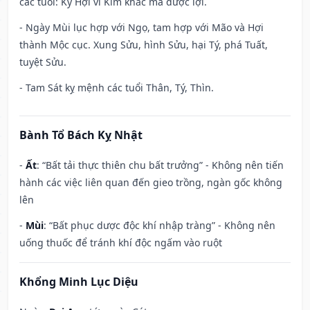
các tuổi: Kỷ Hợi vì Kim khắc mà được lợi.
- Ngày Mùi lục hợp với Ngọ, tam hợp với Mão và Hợi
thành Mộc cục. Xung Sửu, hình Sửu, hại Tý, phá Tuất,
tuyệt Sửu.
- Tam Sát kỵ mệnh các tuổi Thân, Tý, Thìn.
Bành Tổ Bách Kỵ Nhật
-
Ất
: “Bất tải thực thiên chu bất trưởng” - Không nên tiến
hành các việc liên quan đến gieo trồng, ngàn gốc không
lên
-
Mùi
: “Bất phục dược độc khí nhập tràng” - Không nên
uống thuốc để tránh khí độc ngấm vào ruột
Khổng Minh Lục Diệu