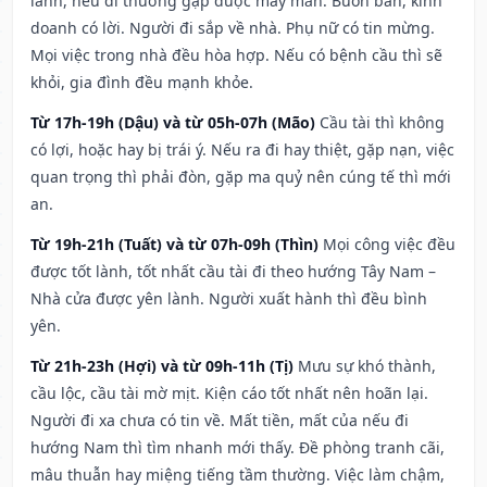
lành, nếu đi thường gặp được may mắn. Buôn bán, kinh
doanh có lời. Người đi sắp về nhà. Phụ nữ có tin mừng.
Mọi việc trong nhà đều hòa hợp. Nếu có bệnh cầu thì sẽ
khỏi, gia đình đều mạnh khỏe.
Từ 17h-19h (Dậu) và từ 05h-07h (Mão)
Cầu tài thì không
có lợi, hoặc hay bị trái ý. Nếu ra đi hay thiệt, gặp nạn, việc
quan trọng thì phải đòn, gặp ma quỷ nên cúng tế thì mới
an.
Từ 19h-21h (Tuất) và từ 07h-09h (Thìn)
Mọi công việc đều
được tốt lành, tốt nhất cầu tài đi theo hướng Tây Nam –
Nhà cửa được yên lành. Người xuất hành thì đều bình
yên.
Từ 21h-23h (Hợi) và từ 09h-11h (Tị)
Mưu sự khó thành,
cầu lộc, cầu tài mờ mịt. Kiện cáo tốt nhất nên hoãn lại.
Người đi xa chưa có tin về. Mất tiền, mất của nếu đi
hướng Nam thì tìm nhanh mới thấy. Đề phòng tranh cãi,
mâu thuẫn hay miệng tiếng tầm thường. Việc làm chậm,