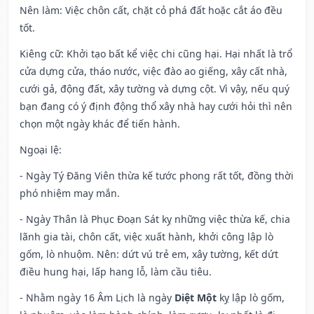
Nên làm
: Việc chôn cất, chặt cỏ phá đất hoặc cắt áo đều
tốt.
Kiêng cữ
: Khởi tạo bất kể việc chi cũng hại. Hại nhất là trổ
cửa dựng cửa, tháo nước, việc đào ao giếng, xây cất nhà,
cưới gả, động đất, xây tường và dựng cột. Vì vậy, nếu quý
bạn đang có ý định động thổ xây nhà hay cưới hỏi thì nên
chọn một ngày khác để tiến hành.
Ngoại lệ
:
- Ngày Tý Đăng Viên thừa kế tước phong rất tốt, đồng thời
phó nhiệm may mắn.
- Ngày Thân là Phục Đoạn Sát kỵ những việc thừa kế, chia
lãnh gia tài, chôn cất, việc xuất hành, khởi công lập lò
gốm, lò nhuộm. Nên: dứt vú trẻ em, xây tường, kết dứt
điều hung hại, lấp hang lỗ, làm cầu tiêu.
- Nhằm ngày 16 Âm Lịch là ngày
Diệt Một
kỵ lập lò gốm,