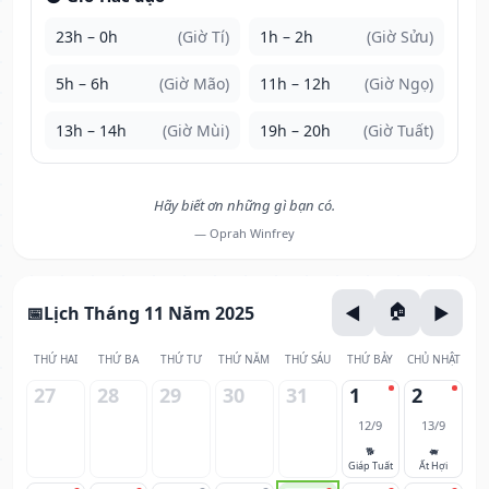
23h – 0h
(Giờ Tí)
1h – 2h
(Giờ Sửu)
5h – 6h
(Giờ Mão)
11h – 12h
(Giờ Ngọ)
13h – 14h
(Giờ Mùi)
19h – 20h
(Giờ Tuất)
Hãy biết ơn những gì bạn có.
— Oprah Winfrey
Lịch Tháng 11 Năm 2025
THỨ HAI
THỨ BA
THỨ TƯ
THỨ NĂM
THỨ SÁU
THỨ BẢY
CHỦ NHẬT
27
28
29
30
31
1
2
12/9
13/9
🐕
🐖
Giáp Tuất
Ất Hợi