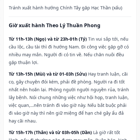
Tránh xuất hành hướng Chính Tây gặp Hạc Thần (xấu)
Giờ xuất hành Theo Lý Thuần Phong
Từ 11h-13h (Ngọ) và từ 23h-01h (Tý)
Tin vui sắp tới, nếu
cầu lộc, cầu tài thì đi hướng Nam. Đi công việc gặp gỡ có
nhiều may mắn. Người đi có tin về. Nếu chăn nuôi đều
gặp thuận lợi.
Từ 13h-15h (Mùi) và từ 01-03h (Sửu)
Hay tranh luận, cãi
cọ, gây chuyện đói kém, phải đề phòng. Người ra đi tốt
nhất nên hoãn lại. Phòng người người nguyền rủa, tránh
lây bệnh. Nói chung những việc như hội họp, tranh luận,
việc quan,…nên tránh đi vào giờ này. Nếu bắt buộc phải
đi vào giờ này thì nên giữ miệng để hạn ché gây ẩu đả
hay cãi nhau.
Từ 15h-17h (Thân) và từ 03h-05h (Dần)
Là giờ rất tốt