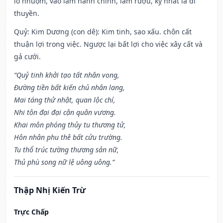
lò nhuộm, vào làm hành chính, làm rượu, kỵ nhất là đi
thuyền.
Quỷ: Kim Dương (con dê): Kim tinh, sao xấu. chôn cất
thuận lợi trong việc. Ngược lại bất lợi cho việc xây cất và
gả cưới.
“Quỷ tinh khởi tạo tất nhân vong,
Đường tiền bất kiến chủ nhân lang,
Mai táng thử nhật, quan lộc chí,
Nhi tôn đại đại cận quân vương.
Khai môn phóng thủy tu thương tử,
Hôn nhân phu thê bất cửu trường.
Tu thổ trúc tường thương sản nữ,
Thủ phù song nữ lệ uông uông.”
Thập Nhị Kiến Trừ
Trực Chấp