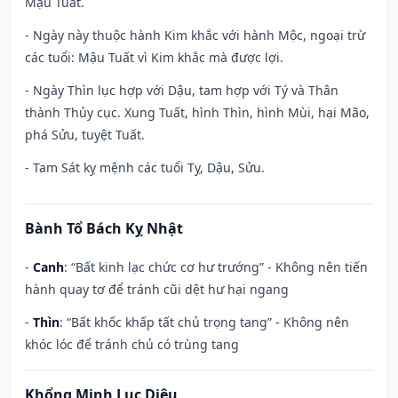
Mậu Tuất.
- Ngày này thuộc hành Kim khắc với hành Mộc, ngoại trừ
các tuổi: Mậu Tuất vì Kim khắc mà được lợi.
- Ngày Thìn lục hợp với Dậu, tam hợp với Tý và Thân
thành Thủy cục. Xung Tuất, hình Thìn, hình Mùi, hại Mão,
phá Sửu, tuyệt Tuất.
- Tam Sát kỵ mệnh các tuổi Tỵ, Dậu, Sửu.
Bành Tổ Bách Kỵ Nhật
-
Canh
: “Bất kinh lạc chức cơ hư trướng” - Không nên tiến
hành quay tơ để tránh cũi dệt hư hại ngang
-
Thìn
: “Bất khốc khấp tất chủ trọng tang” - Không nên
khóc lóc để tránh chủ có trùng tang
Khổng Minh Lục Diệu