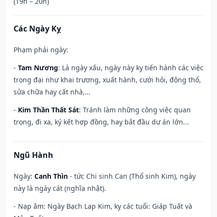
(19h – 20h)
Các Ngày Kỵ
Phạm phải ngày:
-
Tam Nương
: Là ngày xấu, ngày này kỵ tiến hành các việc
trọng đại như khai trương, xuất hành, cưới hỏi, động thổ,
sửa chữa hay cất nhà,...
-
Kim Thần Thất Sát
: Tránh làm những công việc quan
trọng, đi xa, ký kết hợp đồng, hay bắt đầu dự án lớn...
Ngũ Hành
Ngày:
Canh Thìn
- tức Chi sinh Can (Thổ sinh Kim), ngày
này là ngày cát (nghĩa nhật).
- Nạp âm: Ngày Bạch Lạp Kim, kỵ các tuổi: Giáp Tuất và