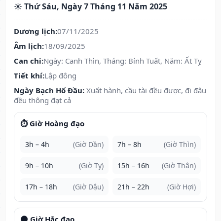
☀️ Thứ Sáu, Ngày 7 Tháng 11 Năm 2025
Dương lịch:
07/11/2025
Âm lịch:
18/09/2025
Can chi:
Ngày: Canh Thìn, Tháng: Bính Tuất, Năm: Ất Tỵ
Tiết khí:
Lập đông
Ngày Bạch Hổ Đầu:
Xuất hành, cầu tài đều được, đi đâu
đều thông đạt cả
⏱️ Giờ Hoàng đạo
3h – 4h
(Giờ Dần)
7h – 8h
(Giờ Thìn)
9h – 10h
(Giờ Tỵ)
15h – 16h
(Giờ Thân)
17h – 18h
(Giờ Dậu)
21h – 22h
(Giờ Hợi)
🌑 Giờ Hắc đạo