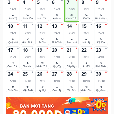
3
4
5
6
7
8
9
14/9
15/9
16/9
17/9
18/9
19/9
20/9
🐀
🐂
🐅
🐈
🐉
🐍
🐎
Bính Tý
Đinh Sửu
Mậu Dần
Kỷ Mão
Canh Thìn
Tân Tỵ
Nhâm Ngọ
10
11
12
13
14
15
16
21/9
22/9
23/9
24/9
25/9
26/9
27/9
🐐
🐒
🐓
🐕
🐖
🐀
🐂
Quý Mùi
Giáp Thân
Ất Dậu
Bính Tuất
Đinh Hợi
Mậu Tý
Kỷ Sửu
17
18
19
20
21
22
23
28/9
29/9
30/9
1/10
2/10
3/10
4/10
🐅
🐈
🐉
🐍
🐎
🐐
🐒
Canh Dần
Tân Mão
Nhâm Thìn
Quý Tỵ
Giáp Ngọ
Ất Mùi
Bính Thân
24
25
26
27
28
29
30
5/10
6/10
7/10
8/10
9/10
10/10
11/10
🐓
🐕
🐖
🐀
🐂
🐅
🐈
Đinh Dậu
Mậu Tuất
Kỷ Hợi
Canh Tý
Tân Sửu
Nhâm Dần
Quý Mão