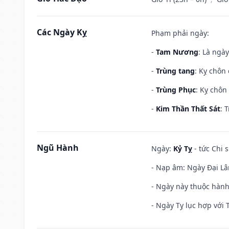
Các Ngày Kỵ
Phạm phải ngày:
-
Tam Nương
: Là ngà
-
Trùng tang
: Kỵ chôn
-
Trùng Phục
: Kỵ chôn
-
Kim Thần Thất Sát
: 
Ngũ Hành
Ngày:
Kỷ Tỵ
- tức Chi 
- Nạp âm: Ngày Đại Lâm
- Ngày này thuộc hành
- Ngày Tỵ lục hợp với 