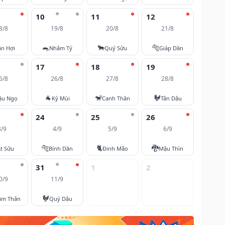
⭐
10
11
12
8/8
19/8
20/8
21/8
🐀
🐂
🐅
ân Hợi
Nhâm Tý
Quý Sửu
Giáp Dần
17
18
19
5/8
26/8
27/8
28/8
🐐
🐒
🐓
ậu Ngọ
Kỷ Mùi
Canh Thân
Tân Dậu
24
25
26
3/9
4/9
5/9
6/9
🐅
🐈
🐉
t Sửu
Bính Dần
Đinh Mão
Mậu Thìn
⭐
31
1
2
0/9
11/9
🐓
âm Thân
Quý Dậu