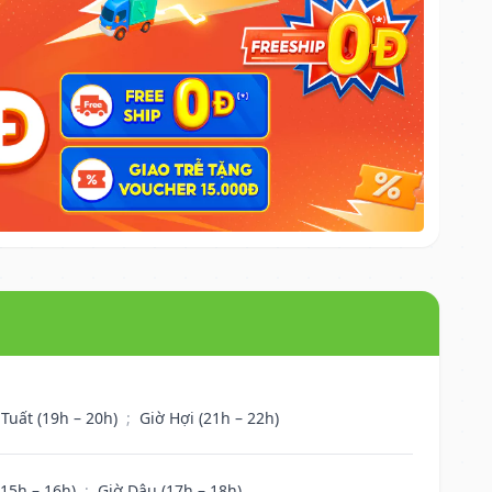
 Tuất (19h – 20h)
;
Giờ Hợi (21h – 22h)
(15h – 16h)
;
Giờ Dậu (17h – 18h)