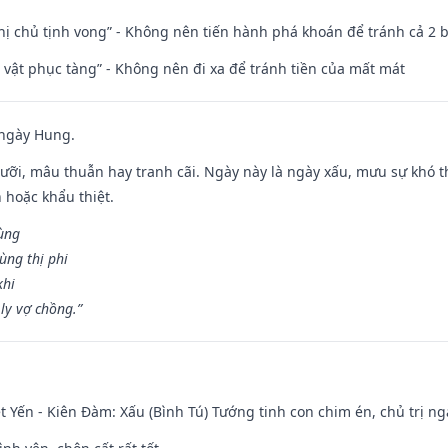
nhị chủ tịnh vong” - Không nên tiến hành phá khoán để tránh cả 2
ài vật phục tàng” - Không nên đi xa để tránh tiền của mất mát
 ngày Hung.
ỡi, mâu thuẫn hay tranh cãi. Ngày này là ngày xấu, mưu sự khó thà
 hoặc khẩu thiệt.
cùng
ùng thị phi
khi
ly vợ chồng.”
 Yến - Kiên Đàm: Xấu (Bình Tú) Tướng tinh con chim én, chủ trị ng