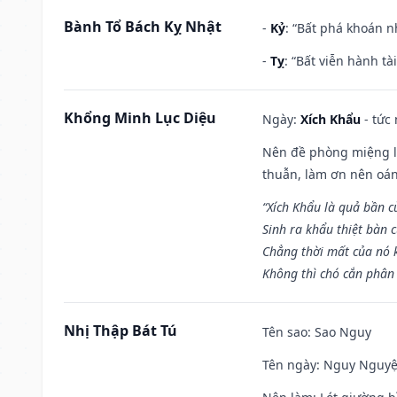
Bành Tổ Bách Kỵ Nhật
-
Kỷ
: “Bất phá khoán 
-
Tỵ
: “Bất viễn hành t
Khổng Minh Lục Diệu
Ngày:
Xích Khẩu
- tức
Nên đề phòng miệng lư
thuẫn, làm ơn nên oán
“Xích Khẩu là quả bần 
Sinh ra khẩu thiệt bàn c
Chẳng thời mất của nó 
Không thì chó cắn phân 
Nhị Thập Bát Tú
Tên sao
: Sao Nguy
Tên ngày
: Nguy Nguyệt