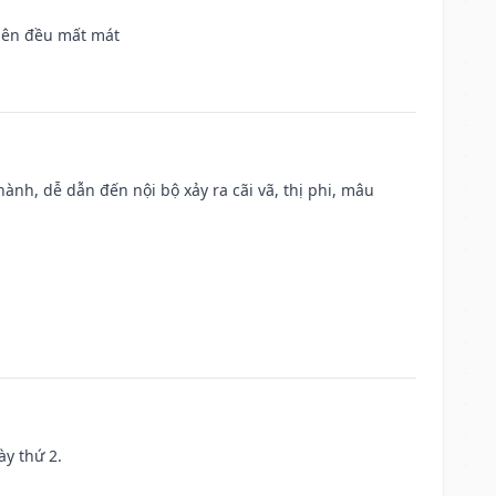
 bên đều mất mát
nh, dễ dẫn đến nội bộ xảy ra cãi vã, thị phi, mâu
ày thứ 2.