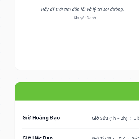
Hãy để trái tim dẫn lối và lý trí soi đường.
— Khuyết Danh
Giờ Hoàng Đạo
Giờ Sửu (1h – 2h)
;
Gi
Giờ Hắc Đạo
Giờ Tí (23h – 0h)
;
Giờ