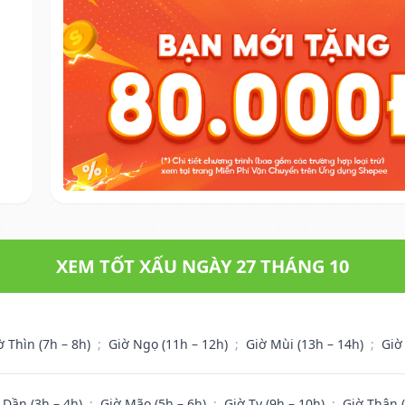
XEM TỐT XẤU NGÀY 27 THÁNG 10
ờ Thìn (7h – 8h)
;
Giờ Ngọ (11h – 12h)
;
Giờ Mùi (13h – 14h)
;
Giờ
 Dần (3h – 4h)
;
Giờ Mão (5h – 6h)
;
Giờ Tỵ (9h – 10h)
;
Giờ Thân 