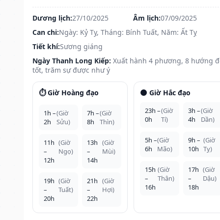
Dương lịch:
27/10/2025
Âm lịch:
07/09/2025
Can chi:
Ngày: Kỷ Tỵ, Tháng: Bính Tuất, Năm: Ất Tỵ
Tiết khí:
Sương giáng
Ngày Thanh Long Kiếp:
Xuất hành 4 phương, 8 hướng 
tốt, trăm sự được như ý
⏱️ Giờ Hoàng đạo
🌑 Giờ Hắc đạo
23h –
(Giờ
3h –
(Giờ
1h –
(Giờ
7h –
(Giờ
0h
Tí)
4h
Dần)
2h
Sửu)
8h
Thìn)
5h –
(Giờ
9h –
(Giờ
11h
(Giờ
13h
(Giờ
6h
Mão)
10h
Tỵ)
–
Ngọ)
–
Mùi)
12h
14h
15h
(Giờ
17h
(Giờ
–
Thân)
–
Dậu)
19h
(Giờ
21h
(Giờ
16h
18h
–
Tuất)
–
Hợi)
20h
22h