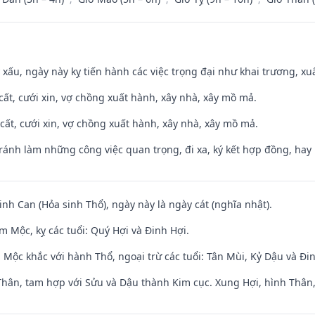
y xấu, ngày này kỵ tiến hành các việc trọng đại như khai trương, xuấ
 cất, cưới xin, vợ chồng xuất hành, xây nhà, xây mồ mả.
 cất, cưới xin, vợ chồng xuất hành, xây nhà, xây mồ mả.
Tránh làm những công việc quan trọng, đi xa, ký kết hợp đồng, hay 
sinh Can (Hỏa sinh Thổ), ngày này là ngày cát (nghĩa nhật).
 Mộc, kỵ các tuổi: Quý Hợi và Đinh Hợi.
 Mộc khắc với hành Thổ, ngoại trừ các tuổi: Tân Mùi, Kỷ Dậu và Đ
Thân, tam hợp với Sửu và Dậu thành Kim cục. Xung Hợi, hình Thân, 