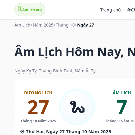
🗓️
Trang chủ
🔄
C
Amlich.org
Âm Lịch
>
Năm 2025
>
Tháng 10
>
Ngày 27
Âm Lịch Hôm Nay, N
Ngày Kỷ Tỵ, Tháng Bính Tuất, Năm Ất Tỵ
DƯƠNG LỊCH
ÂM LỊCH
27
7
🐍
Tháng 10 Năm 2025
Tháng 9 Năm 20
☀️ Thứ Hai, Ngày 27 Tháng 10 Năm 2025