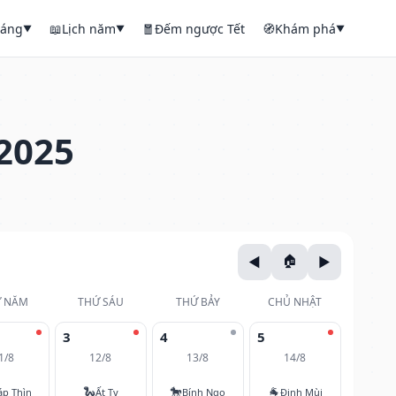
háng
📖
Lịch năm
🧧
Đếm ngược Tết
🧭
Khám phá
▼
▼
▼
2025
 NĂM
THỨ SÁU
THỨ BẢY
CHỦ NHẬT
3
4
5
1/8
12/8
13/8
14/8
🐍
🐎
🐐
áp Thìn
Ất Tỵ
Bính Ngọ
Đinh Mùi