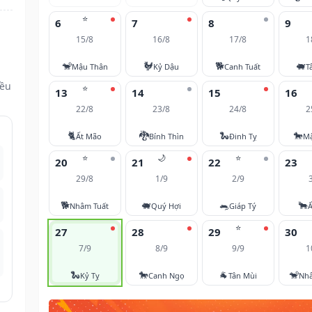
⭐
6
7
8
9
15/8
16/8
17/8
1
🐒
🐓
🐕
🐖
Mậu Thân
Kỷ Dậu
Canh Tuất
T
đều
⭐
13
14
15
16
22/8
23/8
24/8
2
🐈
🐉
🐍
🐎
Ất Mão
Bính Thìn
Đinh Tỵ
M
⭐
🌙
⭐
20
21
22
23
29/8
1/9
2/9
🐕
🐖
🐀
🐂
Nhâm Tuất
Quý Hợi
Giáp Tý
Ấ
⭐
27
28
29
30
7/9
8/9
9/9
1
🐍
🐎
🐐
🐒
Kỷ Tỵ
Canh Ngọ
Tân Mùi
Nh