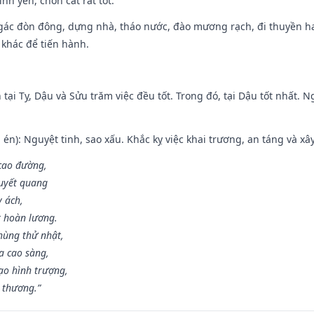
ình yên, chôn cất rất tốt.
gác đòn đông, dựng nhà, tháo nước, đào mương rạch, đi thuyền hay
 khác để tiến hành.
tại Tỵ, Dậu và Sửu trăm việc đều tốt. Trong đó, tại Dậu tốt nhất.
én): Nguyệt tinh, sao xấu. Khắc kỵ việc khai trương, an táng và xâ
 cao đường,
huyết quang
y ách,
t hoàn lương.
hùng thử nhật,
a cao sàng,
ạo hình trượng,
i thương.”