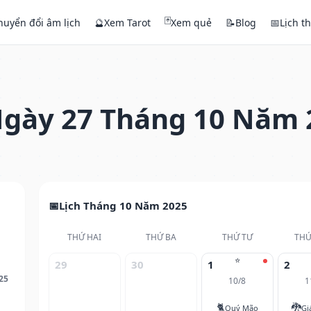
🃏
huyển đổi âm lịch
🔮
Xem Tarot
Xem quẻ
📝
Blog
📅
Lịch t
gày 27 Tháng 10 Năm 
Lịch Tháng 10 Năm 2025
THỨ HAI
THỨ BA
THỨ TƯ
THỨ
⭐
29
30
1
2
25
10/8
1
🐈
🐉
Quý Mão
Gi