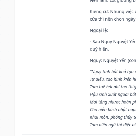
Nên làm
: Lót giường b
Kiêng cữ
: Những việc 
cửa thì nên chọn ngày
Ngoại lệ
:
- Sao Nguy Nguyệt Yến 
quý hiển.
Nguy: Nguyệt Yến (con 
“Nguy tinh bât khả tạo
Tự điếu, tao hình kiến 
Tam tuế hài nhi tao thủ
Hậu sinh xuất ngoại bấ
Mai táng nhược hoàn p
Chu niên bách nhật ngọ
Khai môn, phóng thủy t
Tam niên ngũ tái diệc b