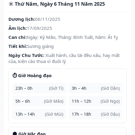
☀️ Thứ Năm, Ngày 6 Tháng 11 Năm 2025
Dương lịch:
06/11/2025
Âm lịch:
17/09/2025
Can chi:
Ngày: Kỷ Mão, Tháng: Bính Tuất, Năm: Ất Tỵ
Tiết khí:
Sương giáng
Ngày Chu Tước:
Xuất hành, cầu tài đều xấu, hay mất
của, kiện cáo thua vì đuối lý
⏱️ Giờ Hoàng đạo
23h – 0h
(Giờ Tí)
3h – 4h
(Giờ Dần)
5h – 6h
(Giờ Mão)
11h – 12h
(Giờ Ngọ)
13h – 14h
(Giờ Mùi)
17h – 18h
(Giờ Dậu)
🌑 Giờ Hắc đạo