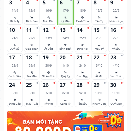
3
4
5
6
7
8
9
14/9
15/9
16/9
17/9
18/9
19/9
20/9
🐀
🐂
🐅
🐈
🐉
🐍
🐎
Bính Tý
Đinh Sửu
Mậu Dần
Kỷ Mão
Canh Thìn
Tân Tỵ
Nhâm Ngọ
10
11
12
13
14
15
16
21/9
22/9
23/9
24/9
25/9
26/9
27/9
🐐
🐒
🐓
🐕
🐖
🐀
🐂
Quý Mùi
Giáp Thân
Ất Dậu
Bính Tuất
Đinh Hợi
Mậu Tý
Kỷ Sửu
17
18
19
20
21
22
23
28/9
29/9
30/9
1/10
2/10
3/10
4/10
🐅
🐈
🐉
🐍
🐎
🐐
🐒
Canh Dần
Tân Mão
Nhâm Thìn
Quý Tỵ
Giáp Ngọ
Ất Mùi
Bính Thân
24
25
26
27
28
29
30
5/10
6/10
7/10
8/10
9/10
10/10
11/10
🐓
🐕
🐖
🐀
🐂
🐅
🐈
Đinh Dậu
Mậu Tuất
Kỷ Hợi
Canh Tý
Tân Sửu
Nhâm Dần
Quý Mão