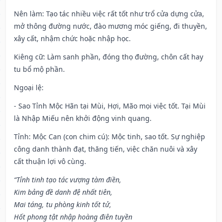
Nên làm
: Tạo tác nhiều việc rất tốt như trổ cửa dựng cửa,
mở thông đường nước, đào mương móc giếng, đi thuyền,
xây cất, nhậm chức hoặc nhập học.
Kiêng cữ
: Làm sanh phần, đóng thọ đường, chôn cất hay
tu bổ mộ phần.
Ngoại lệ
:
- Sao Tỉnh Mộc Hãn tại Mùi, Hợi, Mão mọi việc tốt. Tại Mùi
là Nhập Miếu nên khởi động vinh quang.
Tỉnh: Mộc Can (con chim cú): Mộc tinh, sao tốt. Sự nghiệp
công danh thành đạt, thăng tiến, việc chăn nuôi và xây
cất thuận lợi vô cùng.
“Tỉnh tinh tạo tác vượng tàm điền,
Kim bảng đề danh đệ nhất tiên,
Mai táng, tu phòng kinh tốt tử,
Hốt phong tật nhập hoàng điên tuyền