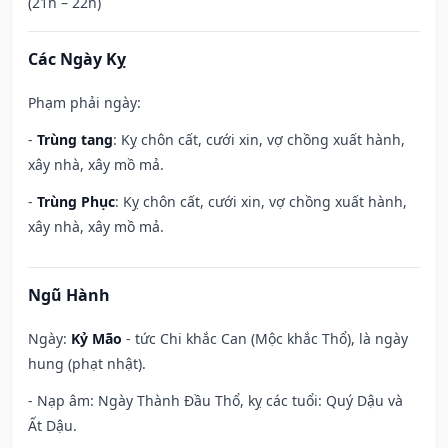
(21h – 22h)
Các Ngày Kỵ
Phạm phải ngày:
-
Trùng tang
: Kỵ chôn cất, cưới xin, vợ chồng xuất hành,
xây nhà, xây mồ mả.
-
Trùng Phục
: Kỵ chôn cất, cưới xin, vợ chồng xuất hành,
xây nhà, xây mồ mả.
Ngũ Hành
Ngày:
Kỷ Mão
- tức Chi khắc Can (Mộc khắc Thổ), là ngày
hung (phạt nhật).
- Nạp âm: Ngày Thành Đầu Thổ, kỵ các tuổi: Quý Dậu và
Ất Dậu.