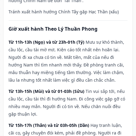
hướng Chính Nam để đón 'Tài Thần'.
Tránh xuất hành hướng Chính Tây gặp Hạc Thần (xấu)
Giờ xuất hành Theo Lý Thuần Phong
Từ 11h-13h (Ngọ) và từ 23h-01h (Tý)
Mưu sự khó thành,
cầu lộc, cầu tài mờ mịt. Kiện cáo tốt nhất nên hoãn lại.
Người đi xa chưa có tin về. Mất tiền, mất của nếu đi
hướng Nam thì tìm nhanh mới thấy. Đề phòng tranh cãi,
mâu thuẫn hay miệng tiếng tầm thường. Việc làm chậm,
lâu la nhưng tốt nhất làm việc gì đều cần chắc chắn.
Từ 13h-15h (Mùi) và từ 01-03h (Sửu)
Tin vui sắp tới, nếu
cầu lộc, cầu tài thì đi hướng Nam. Đi công việc gặp gỡ có
nhiều may mắn. Người đi có tin về. Nếu chăn nuôi đều
gặp thuận lợi.
Từ 15h-17h (Thân) và từ 03h-05h (Dần)
Hay tranh luận,
cãi cọ, gây chuyện đói kém, phải đề phòng. Người ra đi