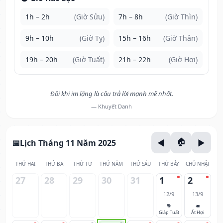
1h – 2h
(Giờ Sửu)
7h – 8h
(Giờ Thìn)
9h – 10h
(Giờ Tỵ)
15h – 16h
(Giờ Thân)
19h – 20h
(Giờ Tuất)
21h – 22h
(Giờ Hợi)
Đôi khi im lặng là câu trả lời mạnh mẽ nhất.
— Khuyết Danh
Lịch Tháng 11 Năm 2025
THỨ HAI
THỨ BA
THỨ TƯ
THỨ NĂM
THỨ SÁU
THỨ BẢY
CHỦ NHẬT
27
28
29
30
31
1
2
12/9
13/9
🐕
🐖
Giáp Tuất
Ất Hợi