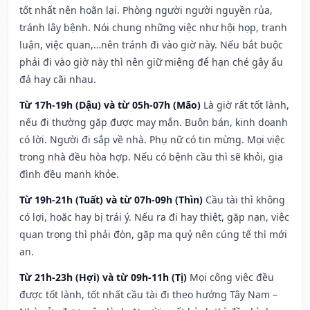
tốt nhất nên hoãn lại. Phòng người người nguyền rủa,
tránh lây bệnh. Nói chung những việc như hội họp, tranh
luận, việc quan,…nên tránh đi vào giờ này. Nếu bắt buộc
phải đi vào giờ này thì nên giữ miệng để hạn ché gây ẩu
đả hay cãi nhau.
Từ 17h-19h (Dậu) và từ 05h-07h (Mão)
Là giờ rất tốt lành,
nếu đi thường gặp được may mắn. Buôn bán, kinh doanh
có lời. Người đi sắp về nhà. Phụ nữ có tin mừng. Mọi việc
trong nhà đều hòa hợp. Nếu có bệnh cầu thì sẽ khỏi, gia
đình đều mạnh khỏe.
Từ 19h-21h (Tuất) và từ 07h-09h (Thìn)
Cầu tài thì không
có lợi, hoặc hay bị trái ý. Nếu ra đi hay thiệt, gặp nạn, việc
quan trọng thì phải đòn, gặp ma quỷ nên cúng tế thì mới
an.
Từ 21h-23h (Hợi) và từ 09h-11h (Tị)
Mọi công việc đều
được tốt lành, tốt nhất cầu tài đi theo hướng Tây Nam –