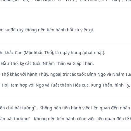
ăm sự đều kỵ không nên tiến hành bất cứ việc gì.
hi khắc Can (Mộc khắc Thổ), là ngày hung (phạt nhật).
Đầu Thổ, kỵ các tuổi: Nhâm Thân và Giáp Thân.
 Thổ khắc với hành Thủy, ngoại trừ các tuổi: Bính Ngọ và Nhâm T
 Hợi, tam hợp với Ngọ và Tuất thành Hỏa cục. Xung Thân, hình Tỵ, 
điền chủ bất tường” - Không nên tiến hành việc liên quan đến nhậ
 thần bất thường” - Không nên tiến hành công việc liên quan đến t