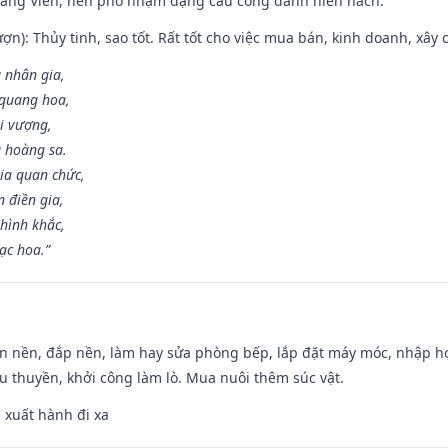
Đăng Viên, nên phó nhậm đặng cầu công danh hiển hách.
ợn): Thủy tinh, sao tốt. Rất tốt cho việc mua bán, kinh doanh, xây c
 nhân gia,
i quang hoa,
ài vượng,
g hoàng sa.
ia quan chức,
 điền gia,
hình khắc,
ạc hoa.”
an nền, đắp nền, làm hay sửa phòng bếp, lắp đặt máy móc, nhập họ
u thuyền, khởi công làm lò. Mua nuôi thêm súc vật.
, xuất hành đi xa