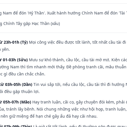
 Nam để đón 'Hỷ Thần'. Xuất hành hướng Chính Nam để đón 'Tài 
g Chính Tây gặp Hạc Thần (xấu)
ừ 23h-01h (Tý)
Mọi công việc đều được tốt lành, tốt nhất cầu tài
h yên.
ừ 01-03h (Sửu)
Mưu sự khó thành, cầu lộc, cầu tài mờ mịt. Kiện cáo
hướng Nam thì tìm nhanh mới thấy. Đề phòng tranh cãi, mâu thuẫn
ệc gì đều cần chắc chắn.
từ 03h-05h (Dần)
Tin vui sắp tới, nếu cầu lộc, cầu tài thì đi hướ
ôi đều gặp thuận lợi.
từ 05h-07h (Mão)
Hay tranh luận, cãi cọ, gây chuyện đói kém, phải
a, tránh lây bệnh. Nói chung những việc như hội họp, tranh luận,
ì nên giữ miệng để hạn ché gây ẩu đả hay cãi nhau.
từ 07h-09h (Thìn)
Là giờ rất tốt lành, nếu đi thường gặp được may