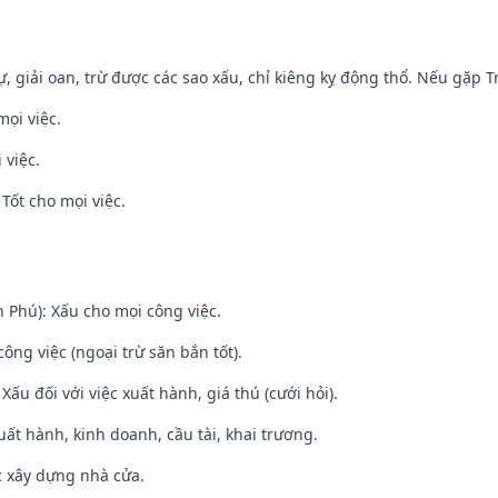
tự, giải oan, trừ được các sao xấu, chỉ kiêng kỵ động thổ. Nếu gặp Tr
mọi việc.
 việc.
Tốt cho mọi việc.
n Phú): Xấu cho mọi công việc.
ông việc (ngoại trừ săn bắn tốt).
ấu đối với việc xuất hành, giá thú (cưới hỏi).
uất hành, kinh doanh, cầu tài, khai trương.
ệc xây dựng nhà cửa.