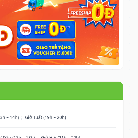
13h – 14h)
;
Giờ Tuất (19h – 20h)
ờ Dậu (17h – 18h)
;
Giờ Hợi (21h – 22h)