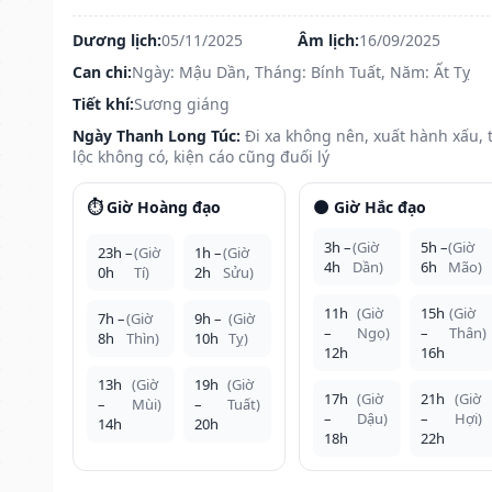
Dương lịch:
05/11/2025
Âm lịch:
16/09/2025
Can chi:
Ngày: Mậu Dần, Tháng: Bính Tuất, Năm: Ất Tỵ
Tiết khí:
Sương giáng
Ngày Thanh Long Túc:
Đi xa không nên, xuất hành xấu, t
lộc không có, kiện cáo cũng đuối lý
⏱️ Giờ Hoàng đạo
🌑 Giờ Hắc đạo
3h –
(Giờ
5h –
(Giờ
23h –
(Giờ
1h –
(Giờ
4h
Dần)
6h
Mão)
0h
Tí)
2h
Sửu)
11h
(Giờ
15h
(Giờ
7h –
(Giờ
9h –
(Giờ
–
Ngọ)
–
Thân)
8h
Thìn)
10h
Tỵ)
12h
16h
13h
(Giờ
19h
(Giờ
17h
(Giờ
21h
(Giờ
–
Mùi)
–
Tuất)
–
Dậu)
–
Hợi)
14h
20h
18h
22h