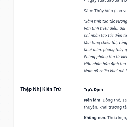
- Ngày Tuất Sao Sâm 
Sâm: Thủy Viên (con vư
“Sâm tinh tạo tác vượng
Văn tinh triều diệu, đạ
Chỉ nhân tạo tác điền t
Mai táng chiêu tật, tán
Khai môn, phóng thủy g
Phòng phòng tôn tử kiến
Hôn nhân hứa định tao 
Nam nữ chiêu khai mộ l
Thập Nhị Kiến Trừ
Trực Định
Nên làm
: Động thổ, s
thuyền, khai trương tà
Không nên
: Thưa kiện