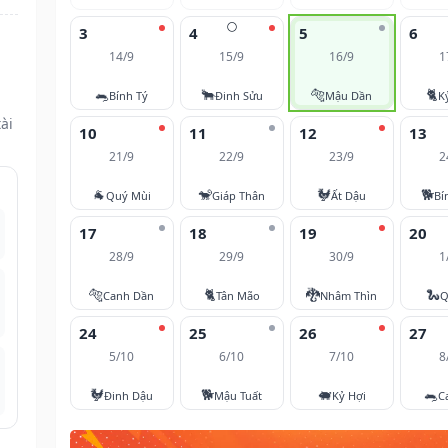
🌕
3
4
5
6
14/9
15/9
16/9
1
🐀
🐂
🐅
🐈
Bính Tý
Đinh Sửu
Mậu Dần
K
ài
10
11
12
13
21/9
22/9
23/9
2
🐐
🐒
🐓
🐕
Quý Mùi
Giáp Thân
Ất Dậu
Bí
17
18
19
20
28/9
29/9
30/9
1
🐅
🐈
🐉
🐍
Canh Dần
Tân Mão
Nhâm Thìn
Q
24
25
26
27
5/10
6/10
7/10
8
🐓
🐕
🐖
🐀
Đinh Dậu
Mậu Tuất
Kỷ Hợi
C