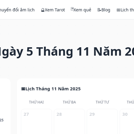
🃏
huyển đổi âm lịch
🔮
Xem Tarot
Xem quẻ
📝
Blog
📅
Lịch t
gày 5 Tháng 11 Năm 2
Lịch Tháng 11 Năm 2025
THỨ HAI
THỨ BA
THỨ TƯ
THỨ
27
28
29
30
25