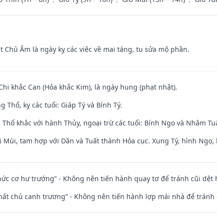
t Chủ Âm là ngày kỵ các việc về mai táng, tu sửa mộ phần.
Chi khắc Can (Hỏa khắc Kim), là ngày hung (phạt nhật).
 Thổ, kỵ các tuổi: Giáp Tý và Bính Tý.
 Thổ khắc với hành Thủy, ngoại trừ các tuổi: Bính Ngọ và Nhâm T
i Mùi, tam hợp với Dần và Tuất thành Hỏa cục. Xung Tý, hình Ngọ, 
 chức cơ hư trướng” - Không nên tiến hành quay tơ để tránh cũi dệt
 thất chủ canh trương” - Không nên tiến hành lợp mái nhà để tránh 