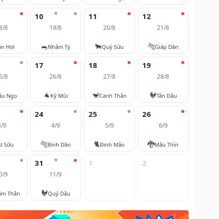
⭐
10
11
12
8/8
19/8
20/8
21/8
🐀
🐂
🐅
ân Hợi
Nhâm Tý
Quý Sửu
Giáp Dần
17
18
19
5/8
26/8
27/8
28/8
🐐
🐒
🐓
ậu Ngọ
Kỷ Mùi
Canh Thân
Tân Dậu
24
25
26
3/9
4/9
5/9
6/9
🐅
🐈
🐉
t Sửu
Bính Dần
Đinh Mão
Mậu Thìn
⭐
31
1
2
0/9
11/9
🐓
âm Thân
Quý Dậu