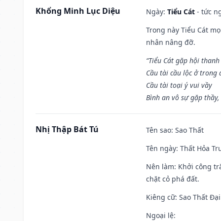
Khổng Minh Lục Diệu
Ngày:
Tiểu Cát
- tức n
Trong này Tiểu Cát mọi
nhân nâng đỡ.
“Tiểu Cát gặp hội thanh
Cầu tài cầu lộc ở trong
Cầu tài toại ý vui vầy
Bình an vô sự gặp thầy,
Nhị Thập Bát Tú
Tên sao
: Sao Thất
Tên ngày
: Thất Hỏa Tr
Nên làm
: Khởi công tr
chặt cỏ phá đất.
Kiêng cữ
: Sao Thất Đại
Ngoại lệ
: