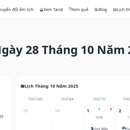
🃏
huyển đổi âm lịch
🔮
Xem Tarot
Xem quẻ
📝
Blog
📅
Lịch t
gày 28 Tháng 10 Năm 
Lịch Tháng 10 Năm 2025
THỨ HAI
THỨ BA
THỨ TƯ
THỨ
⭐
29
30
1
2
25
10/8
1
🐈
🐉
Quý Mão
Gi