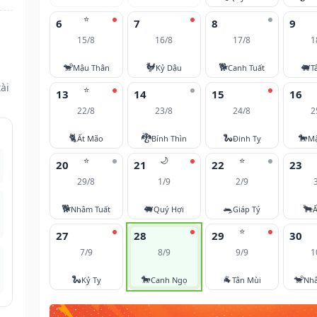
⭐
6
7
8
9
15/8
16/8
17/8
1
🐒
🐓
🐕
🐖
Mậu Thân
Kỷ Dậu
Canh Tuất
T
ài
⭐
13
14
15
16
22/8
23/8
24/8
2
🐈
🐉
🐍
🐎
Ất Mão
Bính Thìn
Đinh Tỵ
M
⭐
🌙
⭐
20
21
22
23
29/8
1/9
2/9
🐕
🐖
🐀
🐂
Nhâm Tuất
Quý Hợi
Giáp Tý
Ấ
⭐
27
28
29
30
7/9
8/9
9/9
1
🐍
🐎
🐐
🐒
Kỷ Tỵ
Canh Ngọ
Tân Mùi
Nh