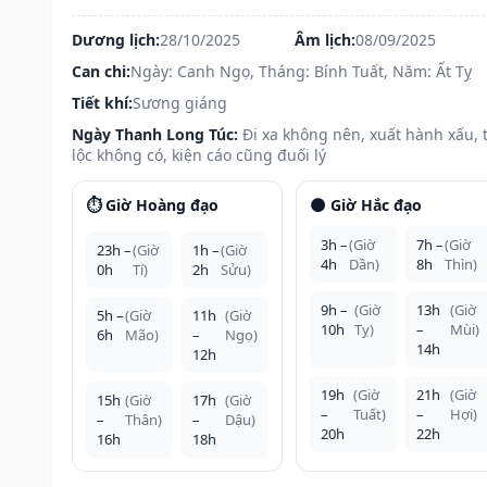
Dương lịch:
28/10/2025
Âm lịch:
08/09/2025
Can chi:
Ngày: Canh Ngọ, Tháng: Bính Tuất, Năm: Ất Tỵ
Tiết khí:
Sương giáng
Ngày Thanh Long Túc:
Đi xa không nên, xuất hành xấu, t
lộc không có, kiện cáo cũng đuối lý
⏱️ Giờ Hoàng đạo
🌑 Giờ Hắc đạo
3h –
(Giờ
7h –
(Giờ
23h –
(Giờ
1h –
(Giờ
4h
Dần)
8h
Thìn)
0h
Tí)
2h
Sửu)
9h –
(Giờ
13h
(Giờ
5h –
(Giờ
11h
(Giờ
10h
Tỵ)
–
Mùi)
6h
Mão)
–
Ngọ)
14h
12h
19h
(Giờ
21h
(Giờ
15h
(Giờ
17h
(Giờ
–
Tuất)
–
Hợi)
–
Thân)
–
Dậu)
20h
22h
16h
18h