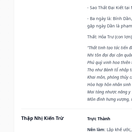
- Sao Thất Đại Kiết tạ
- Ba ngày là: Bính Dầ
gặp ngày Dần là phạ
Thất: Hỏa Trư (con lợn)
“Thất tinh tạo tác tiến 
Nhi tôn đại đại cận quâ
Phú quý vinh hoa thiên 
Thọ như Bành tổ nhập t
Khai môn, phóng thủy ch
Hòa hợp hôn nhân sinh 
Mai táng nhược năng y 
Môn đình hưng vượng, P
Thập Nhị Kiến Trừ
Trực Thành
Nên làm
: Lập khế ước