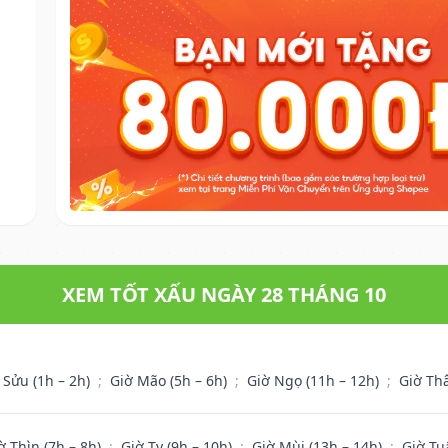
XEM TỐT XẤU NGÀY 28 THÁNG 10
 Sửu (1h – 2h)
;
Giờ Mão (5h – 6h)
;
Giờ Ngọ (11h – 12h)
;
Giờ Th
ờ Thìn (7h – 8h)
;
Giờ Tỵ (9h – 10h)
;
Giờ Mùi (13h – 14h)
;
Giờ Tu