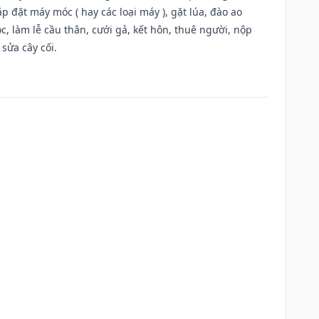
 đặt máy móc ( hay các loại máy ), gặt lúa, đào ao
, làm lễ cầu thân, cưới gả, kết hôn, thuê người, nộp
sửa cây cối.