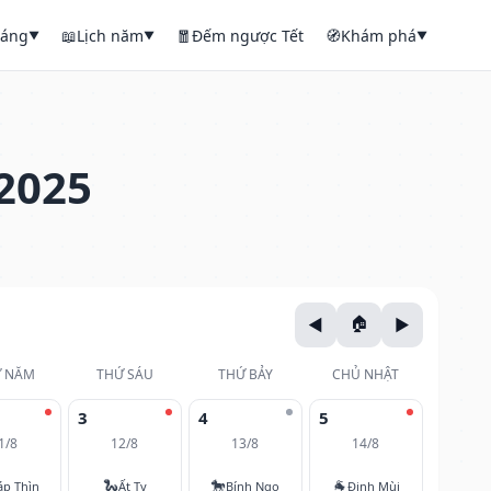
háng
📖
Lịch năm
🧧
Đếm ngược Tết
🧭
Khám phá
▼
▼
▼
2025
 NĂM
THỨ SÁU
THỨ BẢY
CHỦ NHẬT
3
4
5
1/8
12/8
13/8
14/8
🐍
🐎
🐐
áp Thìn
Ất Tỵ
Bính Ngọ
Đinh Mùi