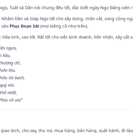
i Ngọ, Tuất và Dần nói chung đều tốt, đặc biệt ngày Ngọ Đăng viên r
n, Nhâm Dần và Giáp Ngọ tốt cho xây dựng, chôn cất, song cũng ng
m vào
Phục Đoạn Sát
(mọi kiêng cữ như trên).
: Hỏa tinh, sao tốt. Rất tốt cho việc kinh doanh, hôn nhân, xây cất v
điền ngưu,
n hầu,
thượng chỉ,
hiên thu.
iêu tài bạch,
quý nhi.
thử nhật,
húc vô ưu!”
, giao dịch, cho vay, thu nợ, mua hàng, bán hàng, xuất hành, đi tà