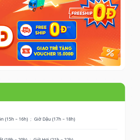
ân (15h – 16h)
;
Giờ Dậu (17h – 18h)
ất (19h – 20h)
;
Giờ Hợi (21h – 22h)