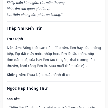
Khiếp mãn kim ngân, cốc mãn thương.
Phúc ấm cao quan gia lộc vị,
Lục thân phong lộc, phúc an khang.”
Thập Nhị Kiến Trừ
Trực Định
Nên làm
: Động thổ, san nền, đắp nền, làm hay sửa phòng
bếp, lắp đặt máy móc, nhập học, làm lễ cầu thân, nộp
đơn dâng sớ, sửa hay làm tàu thuyền, khai trương tàu
thuyền, khởi công làm lò. Mua nuôi thêm súc vật.
Không nên
: Thưa kiện, xuất hành đi xa
Ngọc Hạp Thông Thư
Sao tốt
:
- Thiên Xá: Tốt cho tế tự, giải oan, trừ được các sao xấu,