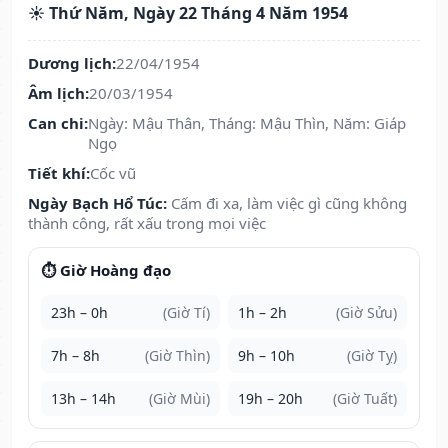
☀️ Thứ Năm, Ngày 22 Tháng 4 Năm 1954
Dương lịch:
22/04/1954
Âm lịch:
20/03/1954
Can chi:
Ngày: Mậu Thân, Tháng: Mậu Thìn, Năm: Giáp
Ngọ
Tiết khí:
Cốc vũ
Ngày Bạch Hổ Túc:
Cấm đi xa, làm việc gì cũng không
thành công, rất xấu trong mọi việc
⏱️ Giờ Hoàng đạo
23h – 0h
(Giờ Tí)
1h – 2h
(Giờ Sửu)
7h – 8h
(Giờ Thìn)
9h – 10h
(Giờ Tỵ)
13h – 14h
(Giờ Mùi)
19h – 20h
(Giờ Tuất)