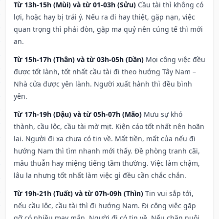
Từ 13h-15h (Mùi) và từ 01-03h (Sửu)
Cầu tài thì không có
lợi, hoặc hay bị trái ý. Nếu ra đi hay thiệt, gặp nạn, việc
quan trọng thì phải đòn, gặp ma quỷ nên cúng tế thì mới
an.
Từ 15h-17h (Thân) và từ 03h-05h (Dần)
Mọi công việc đều
được tốt lành, tốt nhất cầu tài đi theo hướng Tây Nam –
Nhà cửa được yên lành. Người xuất hành thì đều bình
yên.
Từ 17h-19h (Dậu) và từ 05h-07h (Mão)
Mưu sự khó
thành, cầu lộc, cầu tài mờ mịt. Kiện cáo tốt nhất nên hoãn
lại. Người đi xa chưa có tin về. Mất tiền, mất của nếu đi
hướng Nam thì tìm nhanh mới thấy. Đề phòng tranh cãi,
mâu thuẫn hay miệng tiếng tầm thường. Việc làm chậm,
lâu la nhưng tốt nhất làm việc gì đều cần chắc chắn.
Từ 19h-21h (Tuất) và từ 07h-09h (Thìn)
Tin vui sắp tới,
nếu cầu lộc, cầu tài thì đi hướng Nam. Đi công việc gặp
gỡ có nhiều may mắn. Người đi có tin về. Nếu chăn nuôi