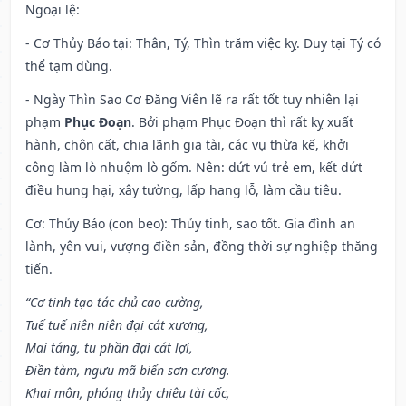
Ngoại lệ
:
- Cơ Thủy Báo tại: Thân, Tý, Thìn trăm việc kỵ. Duy tại Tý có
thể tạm dùng.
- Ngày Thìn Sao Cơ Đăng Viên lẽ ra rất tốt tuy nhiên lại
phạm
Phục Đoạn
. Bởi phạm Phục Đoạn thì rất kỵ xuất
hành, chôn cất, chia lãnh gia tài, các vụ thừa kế, khởi
công làm lò nhuộm lò gốm. Nên: dứt vú trẻ em, kết dứt
điều hung hại, xây tường, lấp hang lỗ, làm cầu tiêu.
Cơ: Thủy Báo (con beo): Thủy tinh, sao tốt. Gia đình an
lành, yên vui, vượng điền sản, đồng thời sự nghiệp thăng
tiến.
“Cơ tinh tạo tác chủ cao cường,
Tuế tuế niên niên đại cát xương,
Mai táng, tu phần đại cát lợi,
Điền tàm, ngưu mã biến sơn cương.
Khai môn, phóng thủy chiêu tài cốc,