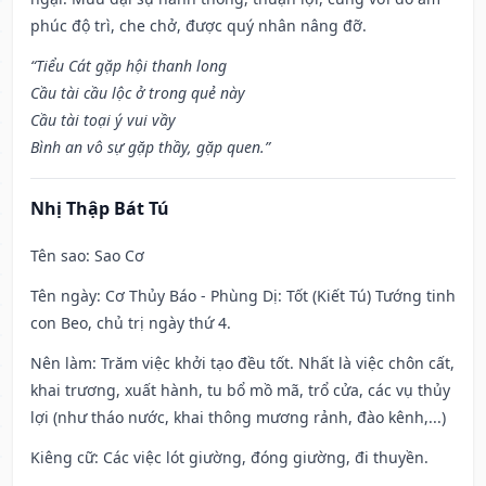
phúc độ trì, che chở, được quý nhân nâng đỡ.
“Tiểu Cát gặp hội thanh long
Cầu tài cầu lộc ở trong quẻ này
Cầu tài toại ý vui vầy
Bình an vô sự gặp thầy, gặp quen.”
Nhị Thập Bát Tú
Tên sao
: Sao Cơ
Tên ngày
: Cơ Thủy Báo - Phùng Dị: Tốt (Kiết Tú) Tướng tinh
con Beo, chủ trị ngày thứ 4.
Nên làm
: Trăm việc khởi tạo đều tốt. Nhất là việc chôn cất,
khai trương, xuất hành, tu bổ mồ mã, trổ cửa, các vụ thủy
lợi (như tháo nước, khai thông mương rảnh, đào kênh,...)
Kiêng cữ
: Các việc lót giường, đóng giường, đi thuyền.