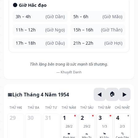
🌑 Giờ Hắc đạo
3h – 4h
(Giờ Dần)
5h – 6h
(Giờ Mão)
11h – 12h
(Giờ Ngọ)
15h – 16h
(Giờ Thân)
17h – 18h
(Giờ Dậu)
21h – 22h
(Giờ Hợi)
Tĩnh lặng bên trong là sức mạnh tối thượng.
— Khuyết Danh
Lịch Tháng 4 Năm 1954
THỨ HAI
THỨ BA
THỨ TƯ
THỨ NĂM
THỨ SÁU
THỨ BẢY
CHỦ NHẬT
29
30
31
1
2
3
4
28/2
29/2
1/3
2/3
🐖
🐀
🐂
🐅
Đinh Hợi
Mậu Tý
Kỷ Sửu
Canh Dần