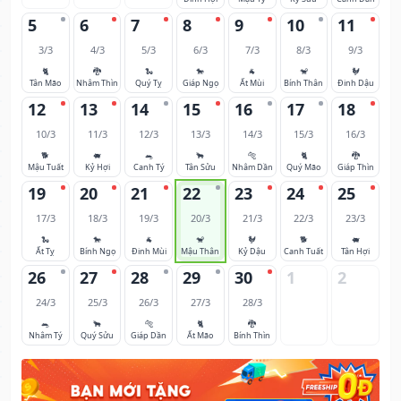
5
6
7
8
9
10
11
3/3
4/3
5/3
6/3
7/3
8/3
9/3
🐈
🐉
🐍
🐎
🐐
🐒
🐓
Tân Mão
Nhâm Thìn
Quý Tỵ
Giáp Ngọ
Ất Mùi
Bính Thân
Đinh Dậu
12
13
14
15
16
17
18
10/3
11/3
12/3
13/3
14/3
15/3
16/3
🐕
🐖
🐀
🐂
🐅
🐈
🐉
Mậu Tuất
Kỷ Hợi
Canh Tý
Tân Sửu
Nhâm Dần
Quý Mão
Giáp Thìn
19
20
21
22
23
24
25
17/3
18/3
19/3
20/3
21/3
22/3
23/3
🐍
🐎
🐐
🐒
🐓
🐕
🐖
Ất Tỵ
Bính Ngọ
Đinh Mùi
Mậu Thân
Kỷ Dậu
Canh Tuất
Tân Hợi
26
27
28
29
30
1
2
24/3
25/3
26/3
27/3
28/3
🐀
🐂
🐅
🐈
🐉
Nhâm Tý
Quý Sửu
Giáp Dần
Ất Mão
Bính Thìn