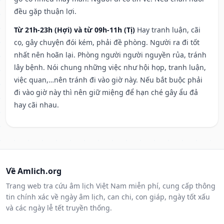
đều gặp thuận lợi.
Từ 21h-23h (Hợi) và từ 09h-11h (Tị)
Hay tranh luận, cãi
cọ, gây chuyện đói kém, phải đề phòng. Người ra đi tốt
nhất nên hoãn lại. Phòng người người nguyền rủa, tránh
lây bệnh. Nói chung những việc như hội họp, tranh luận,
việc quan,…nên tránh đi vào giờ này. Nếu bắt buộc phải
đi vào giờ này thì nên giữ miệng để hạn ché gây ẩu đả
hay cãi nhau.
Về Amlich.org
Trang web tra cứu âm lịch Việt Nam miễn phí, cung cấp thông
tin chính xác về ngày âm lịch, can chi, con giáp, ngày tốt xấu
và các ngày lễ tết truyền thống.