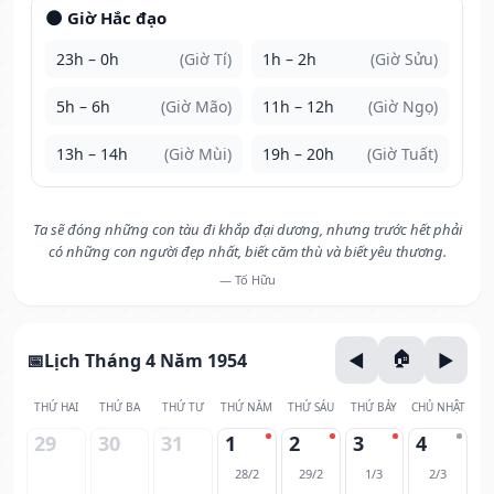
🌑 Giờ Hắc đạo
23h – 0h
(Giờ Tí)
1h – 2h
(Giờ Sửu)
5h – 6h
(Giờ Mão)
11h – 12h
(Giờ Ngọ)
13h – 14h
(Giờ Mùi)
19h – 20h
(Giờ Tuất)
Ta sẽ đóng những con tàu đi khắp đại dương, nhưng trước hết phải
có những con người đẹp nhất, biết căm thù và biết yêu thương.
— Tố Hữu
Lịch Tháng 4 Năm 1954
THỨ HAI
THỨ BA
THỨ TƯ
THỨ NĂM
THỨ SÁU
THỨ BẢY
CHỦ NHẬT
29
30
31
1
2
3
4
28/2
29/2
1/3
2/3