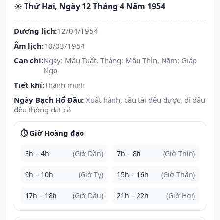
☀️ Thứ Hai, Ngày 12 Tháng 4 Năm 1954
Dương lịch:
12/04/1954
Âm lịch:
10/03/1954
Can chi:
Ngày: Mậu Tuất, Tháng: Mậu Thìn, Năm: Giáp
Ngọ
Tiết khí:
Thanh minh
Ngày Bạch Hổ Đầu:
Xuất hành, cầu tài đều được, đi đâu
đều thông đạt cả
⏱️ Giờ Hoàng đạo
3h – 4h
(Giờ Dần)
7h – 8h
(Giờ Thìn)
9h – 10h
(Giờ Tỵ)
15h – 16h
(Giờ Thân)
17h – 18h
(Giờ Dậu)
21h – 22h
(Giờ Hợi)