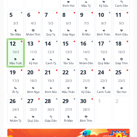
🐖
🐀
🐂
🐅
Đinh Hợi
Mậu Tý
Kỷ Sửu
Canh Dần
5
6
7
8
9
10
11
3/3
4/3
5/3
6/3
7/3
8/3
9/3
🐈
🐉
🐍
🐎
🐐
🐒
🐓
Tân Mão
Nhâm Thìn
Quý Tỵ
Giáp Ngọ
Ất Mùi
Bính Thân
Đinh Dậu
12
13
14
15
16
17
18
10/3
11/3
12/3
13/3
14/3
15/3
16/3
🐕
🐖
🐀
🐂
🐅
🐈
🐉
Mậu Tuất
Kỷ Hợi
Canh Tý
Tân Sửu
Nhâm Dần
Quý Mão
Giáp Thìn
19
20
21
22
23
24
25
17/3
18/3
19/3
20/3
21/3
22/3
23/3
🐍
🐎
🐐
🐒
🐓
🐕
🐖
Ất Tỵ
Bính Ngọ
Đinh Mùi
Mậu Thân
Kỷ Dậu
Canh Tuất
Tân Hợi
26
27
28
29
30
1
2
24/3
25/3
26/3
27/3
28/3
🐀
🐂
🐅
🐈
🐉
Nhâm Tý
Quý Sửu
Giáp Dần
Ất Mão
Bính Thìn