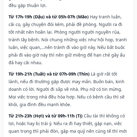
đều gặp thuận lợi.
Từ 17h-19h (Dậu) và từ 05h-07h (Mão)
Hay tranh luận,
cãi cọ, gây chuyện đói kém, phải đề phòng. Người ra đi
tốt nhất nên hoãn lại. Phòng người người nguyền rủa,
tránh lây bệnh. Nói chung những việc như hội họp, tranh
luận, việc quan,…nên tránh đi vào giờ này. Nếu bắt buộc
phải đi vào giờ này thì nên giữ miệng để hạn ché gây ẩu
đả hay cãi nhau.
Từ 19h-21h (Tuất) và từ 07h-09h (Thìn)
Là giờ rất tốt
lành, nếu đi thường gặp được may mắn. Buôn bán, kinh
doanh có lời. Người đi sắp về nhà. Phụ nữ có tin mừng.
Mọi việc trong nhà đều hòa hợp. Nếu có bệnh cầu thì sẽ
khỏi, gia đình đều mạnh khỏe.
Từ 21h-23h (Hợi) và từ 09h-11h (Tị)
Cầu tài thì không có
lợi, hoặc hay bị trái ý. Nếu ra đi hay thiệt, gặp nạn, việc
quan trọng thì phải đòn, gặp ma quỷ nên cúng tế thì mới