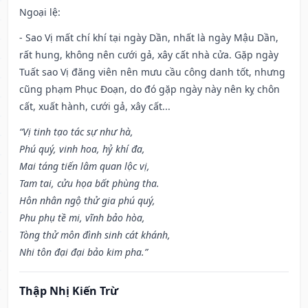
Ngoại lệ
:
- Sao Vị mất chí khí tại ngày Dần, nhất là ngày Mậu Dần,
rất hung, không nên cưới gả, xây cất nhà cửa. Gặp ngày
Tuất sao Vị đăng viên nên mưu cầu công danh tốt, nhưng
cũng phạm Phục Đoạn, do đó gặp ngày này nên kỵ chôn
cất, xuất hành, cưới gả, xây cất...
“Vị tinh tạo tác sự như hà,
Phú quý, vinh hoa, hỷ khí đa,
Mai táng tiến lâm quan lộc vị,
Tam tai, cửu họa bất phùng tha.
Hôn nhân ngộ thử gia phú quý,
Phu phụ tề mi, vĩnh bảo hòa,
Tòng thử môn đình sinh cát khánh,
Nhi tôn đại đại bảo kim pha.”
Thập Nhị Kiến Trừ