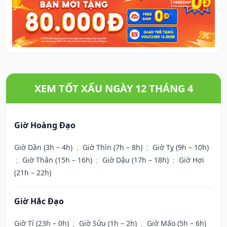
XEM TỐT XẤU NGÀY 12 THÁNG 4
Giờ Hoàng Đạo
Giờ Dần (3h – 4h)
;
Giờ Thìn (7h – 8h)
;
Giờ Tỵ (9h – 10h)
;
Giờ Thân (15h – 16h)
;
Giờ Dậu (17h – 18h)
;
Giờ Hợi
(21h – 22h)
Giờ Hắc Đạo
Giờ Tí (23h – 0h)
;
Giờ Sửu (1h – 2h)
;
Giờ Mão (5h – 6h)