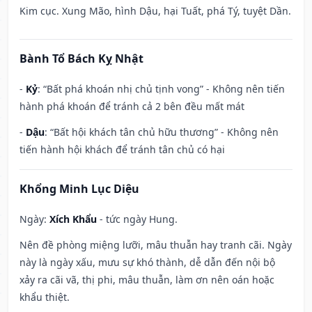
Kim cục. Xung Mão, hình Dậu, hại Tuất, phá Tý, tuyệt Dần.
Bành Tổ Bách Kỵ Nhật
-
Kỷ
: “Bất phá khoán nhị chủ tịnh vong” - Không nên tiến
hành phá khoán để tránh cả 2 bên đều mất mát
-
Dậu
: “Bất hội khách tân chủ hữu thương” - Không nên
tiến hành hội khách để tránh tân chủ có hại
Khổng Minh Lục Diệu
Ngày:
Xích Khẩu
- tức ngày Hung.
Nên đề phòng miệng lưỡi, mâu thuẫn hay tranh cãi. Ngày
này là ngày xấu, mưu sự khó thành, dễ dẫn đến nội bộ
xảy ra cãi vã, thị phi, mâu thuẫn, làm ơn nên oán hoặc
khẩu thiệt.