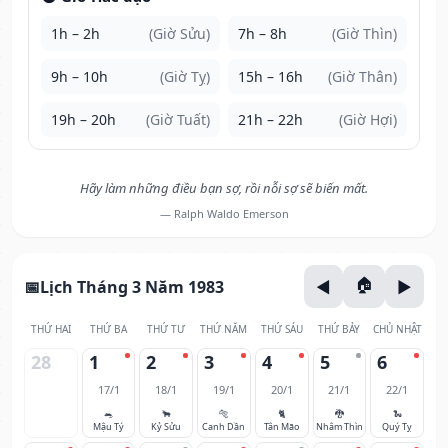
1h – 2h
(Giờ Sửu)
7h – 8h
(Giờ Thìn)
9h – 10h
(Giờ Tỵ)
15h – 16h
(Giờ Thân)
19h – 20h
(Giờ Tuất)
21h – 22h
(Giờ Hợi)
Hãy làm những điều bạn sợ, rồi nỗi sợ sẽ biến mất.
— Ralph Waldo Emerson
Lịch Tháng 3 Năm 1983
THỨ HAI
THỨ BA
THỨ TƯ
THỨ NĂM
THỨ SÁU
THỨ BẢY
CHỦ NHẬT
28
1
2
3
4
5
6
17/1
18/1
19/1
20/1
21/1
22/1
🐀
🐂
🐅
🐈
🐉
🐍
Mậu Tý
Kỷ Sửu
Canh Dần
Tân Mão
Nhâm Thìn
Quý Tỵ