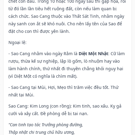
chết con đầu. Trong 10 hoặc 100 ngày sau thì gặp họa, rồi
từ đó lần lần tiêu hết ruộng đất, còn nếu làm quan bị
cách chức. Sao Cang thuộc vào Thất Sát Tinh, nhằm ngày
này sanh con ắt sẽ khó nuôi. Cho nên lấy tên của Sao để
đặt cho con thì được yên lành.
Ngoại lệ
:
- Sao Cang nhằm vào ngày Rằm là
Diệt Một Nhật
: Cữ làm
rượu, thừa kế sự nghiệp, lập lò gốm, lò nhuộm hay vào
làm hành chính, thứ nhất đi thuyền chẳng khỏi nguy hại
(vì Diệt Một có nghĩa là chìm mất).
- Sao Cang tại Mùi, Hợi, Mẹo thì trăm việc đều tốt. Thứ
nhất tại Mùi.
Sao Cang: Kim Long (con rồng): Kim tinh, sao xấu. Kỵ gả
cưới và xây cất. Đề phòng dễ bị tai nạn.
“Can tinh tạo tác Trưởng phòng đường,
Thập nhật chi trung chủ hữu ương,