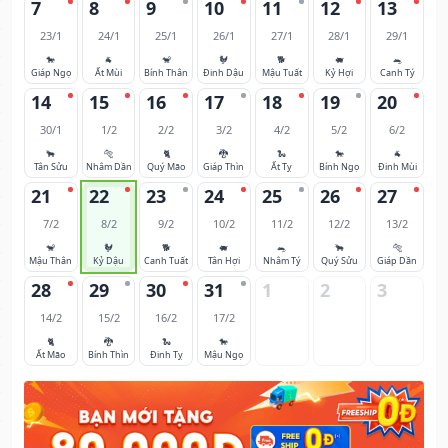
7
8
9
10
11
12
13
23/1
24/1
25/1
26/1
27/1
28/1
29/1
🐎
🐐
🐒
🐓
🐕
🐖
🐀
Giáp Ngọ
Ất Mùi
Bính Thân
Đinh Dậu
Mậu Tuất
Kỷ Hợi
Canh Tý
14
15
16
17
18
19
20
30/1
1/2
2/2
3/2
4/2
5/2
6/2
🐂
🐅
🐈
🐉
🐍
🐎
🐐
Tân Sửu
Nhâm Dần
Quý Mão
Giáp Thìn
Ất Tỵ
Bính Ngọ
Đinh Mùi
21
22
23
24
25
26
27
7/2
8/2
9/2
10/2
11/2
12/2
13/2
🐒
🐓
🐕
🐖
🐀
🐂
🐅
Mậu Thân
Kỷ Dậu
Canh Tuất
Tân Hợi
Nhâm Tý
Quý Sửu
Giáp Dần
28
29
30
31
1
2
3
14/2
15/2
16/2
17/2
🐈
🐉
🐍
🐎
Ất Mão
Bính Thìn
Đinh Tỵ
Mậu Ngọ