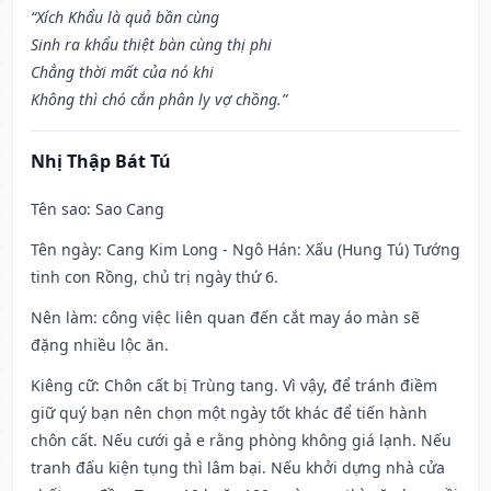
“Xích Khẩu là quả bần cùng
Sinh ra khẩu thiệt bàn cùng thị phi
Chẳng thời mất của nó khi
Không thì chó cắn phân ly vợ chồng.”
Nhị Thập Bát Tú
Tên sao
: Sao Cang
Tên ngày
: Cang Kim Long - Ngô Hán: Xấu (Hung Tú) Tướng
tinh con Rồng, chủ trị ngày thứ 6.
Nên làm
: công việc liên quan đến cắt may áo màn sẽ
đặng nhiều lộc ăn.
Kiêng cữ
: Chôn cất bị Trùng tang. Vì vậy, để tránh điềm
giữ quý bạn nên chọn một ngày tốt khác để tiến hành
chôn cất. Nếu cưới gả e rằng phòng không giá lạnh. Nếu
tranh đấu kiện tụng thì lâm bại. Nếu khởi dựng nhà cửa