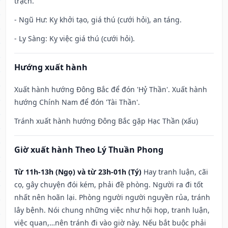
trạch.
- Ngũ Hư: Kỵ khởi tạo, giá thú (cưới hỏi), an táng.
- Ly Sàng: Kỵ việc giá thú (cưới hỏi).
Hướng xuất hành
Xuất hành hướng Đông Bắc để đón 'Hỷ Thần'. Xuất hành
hướng Chính Nam để đón 'Tài Thần'.
Tránh xuất hành hướng Đông Bắc gặp Hạc Thần (xấu)
Giờ xuất hành Theo Lý Thuần Phong
Từ 11h-13h (Ngọ) và từ 23h-01h (Tý)
Hay tranh luận, cãi
cọ, gây chuyện đói kém, phải đề phòng. Người ra đi tốt
nhất nên hoãn lại. Phòng người người nguyền rủa, tránh
lây bệnh. Nói chung những việc như hội họp, tranh luận,
việc quan,…nên tránh đi vào giờ này. Nếu bắt buộc phải