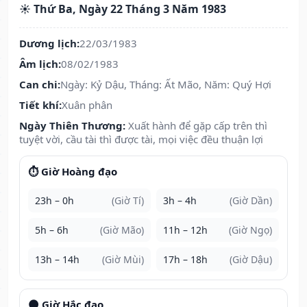
☀️ Thứ Ba, Ngày 22 Tháng 3 Năm 1983
Dương lịch:
22/03/1983
Âm lịch:
08/02/1983
Can chi:
Ngày: Kỷ Dậu, Tháng: Ất Mão, Năm: Quý Hợi
Tiết khí:
Xuân phân
Ngày Thiên Thương:
Xuất hành để gặp cấp trên thì
tuyệt vời, cầu tài thì được tài, mọi việc đều thuận lợi
⏱️ Giờ Hoàng đạo
23h – 0h
(Giờ Tí)
3h – 4h
(Giờ Dần)
5h – 6h
(Giờ Mão)
11h – 12h
(Giờ Ngọ)
13h – 14h
(Giờ Mùi)
17h – 18h
(Giờ Dậu)
🌑 Giờ Hắc đạo