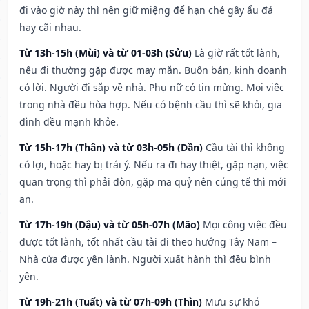
đi vào giờ này thì nên giữ miệng để hạn ché gây ẩu đả
hay cãi nhau.
Từ 13h-15h (Mùi) và từ 01-03h (Sửu)
Là giờ rất tốt lành,
nếu đi thường gặp được may mắn. Buôn bán, kinh doanh
có lời. Người đi sắp về nhà. Phụ nữ có tin mừng. Mọi việc
trong nhà đều hòa hợp. Nếu có bệnh cầu thì sẽ khỏi, gia
đình đều mạnh khỏe.
Từ 15h-17h (Thân) và từ 03h-05h (Dần)
Cầu tài thì không
có lợi, hoặc hay bị trái ý. Nếu ra đi hay thiệt, gặp nạn, việc
quan trọng thì phải đòn, gặp ma quỷ nên cúng tế thì mới
an.
Từ 17h-19h (Dậu) và từ 05h-07h (Mão)
Mọi công việc đều
được tốt lành, tốt nhất cầu tài đi theo hướng Tây Nam –
Nhà cửa được yên lành. Người xuất hành thì đều bình
yên.
Từ 19h-21h (Tuất) và từ 07h-09h (Thìn)
Mưu sự khó