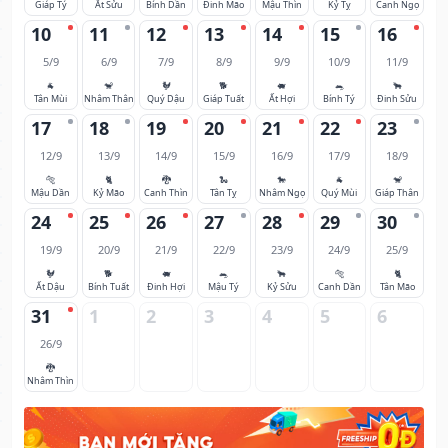
Giáp Tý
Ất Sửu
Bính Dần
Đinh Mão
Mậu Thìn
Kỷ Tỵ
Canh Ngọ
10
11
12
13
14
15
16
5/9
6/9
7/9
8/9
9/9
10/9
11/9
🐐
🐒
🐓
🐕
🐖
🐀
🐂
Tân Mùi
Nhâm Thân
Quý Dậu
Giáp Tuất
Ất Hợi
Bính Tý
Đinh Sửu
17
18
19
20
21
22
23
12/9
13/9
14/9
15/9
16/9
17/9
18/9
🐅
🐈
🐉
🐍
🐎
🐐
🐒
Mậu Dần
Kỷ Mão
Canh Thìn
Tân Tỵ
Nhâm Ngọ
Quý Mùi
Giáp Thân
24
25
26
27
28
29
30
19/9
20/9
21/9
22/9
23/9
24/9
25/9
🐓
🐕
🐖
🐀
🐂
🐅
🐈
Ất Dậu
Bính Tuất
Đinh Hợi
Mậu Tý
Kỷ Sửu
Canh Dần
Tân Mão
31
1
2
3
4
5
6
26/9
🐉
Nhâm Thìn