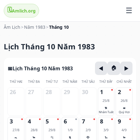
🗓️
Amlich.org
Âm Lịch
>
Năm 1983
>
Tháng 10
Lịch Tháng 10 Năm 1983
Lịch Tháng 10 Năm 1983
THỨ HAI
THỨ BA
THỨ TƯ
THỨ NĂM
THỨ SÁU
THỨ BẢY
CHỦ NHẬT
26
27
28
29
30
1
2
25/8
26/8
🐕
🐖
Nhâm Tuất
Quý Hợi
3
4
5
6
7
8
9
27/8
28/8
29/8
1/9
2/9
3/9
4/9
🐀
🐂
🐅
🐈
🐉
🐍
🐎