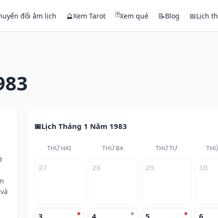
🃏
huyển đổi âm lịch
🔮
Xem Tarot
Xem quẻ
📝
Blog
📅
Lịch t
983
Lịch Tháng 1 Năm 1983
THỨ HAI
THỨ BA
THỨ TƯ
THỨ
ở
27
28
29
30
ăm
 và
3
4
5
6