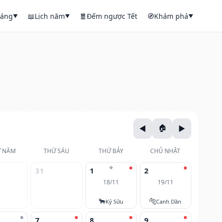
háng
📖
Lịch năm
🧧
Đếm ngược Tết
🧭
Khám phá
▼
▼
▼
 NĂM
THỨ SÁU
THỨ BẢY
CHỦ NHẬT
⭐
31
1
2
18/11
19/11
🐂
🐅
Kỷ Sửu
Canh Dần
7
8
9