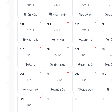
20/11
21/11
22/11
2
🐈
🐉
🐍
🐎
Tân Mão
Nhâm Thìn
Quý Tỵ
Gi
10
11
12
13
27/11
28/11
29/11
3
🐕
🐖
🐀
🐂
Mậu Tuất
Kỷ Hợi
Canh Tý
T
17
18
19
20
4/12
5/12
6/12
7
🐍
🐎
🐐
🐒
Ất Tỵ
Bính Ngọ
Đinh Mùi
Mậ
24
25
26
27
11/12
12/12
13/12
1
🐀
🐂
🐅
🐈
Nhâm Tý
Quý Sửu
Giáp Dần
Ấ
31
1
2
3
18/12