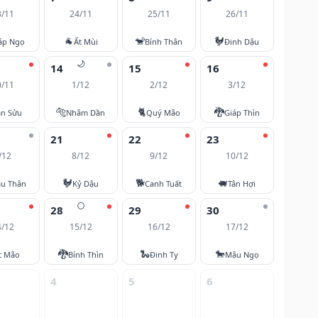
3/11
24/11
25/11
26/11
🐐
🐒
🐓
áp Ngọ
Ất Mùi
Bính Thân
Đinh Dậu
🌙
14
15
16
0/11
1/12
2/12
3/12
🐅
🐈
🐉
ân Sửu
Nhâm Dần
Quý Mão
Giáp Thìn
21
22
23
/12
8/12
9/12
10/12
🐓
🐕
🐖
u Thân
Kỷ Dậu
Canh Tuất
Tân Hợi
🌕
28
29
30
4/12
15/12
16/12
17/12
🐉
🐍
🐎
t Mão
Bính Thìn
Đinh Tỵ
Mậu Ngọ
4
5
6