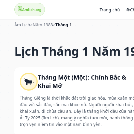
🗓️
Trang chủ
🔄
C
Amlich.org
Âm Lịch
>
Năm 1983
>
Tháng 1
Lịch Tháng 1 Năm 1
Tháng Một (Một): Chính Bắc &
🐂
Khai Mở
Tháng Giêng là thời khắc đất trời giao hòa, mùa xuân m
đầu với sắc đào, sắc mai khoe nở. Người người khai bút,
khai xuân, đi chùa cầu an. Đây là tháng khởi đầu của n
Ất Tỵ 2025 (âm lịch), mang ý nghĩa tươi mới, hanh thông
trọn vẹn niềm tin vào một năm bình yên.