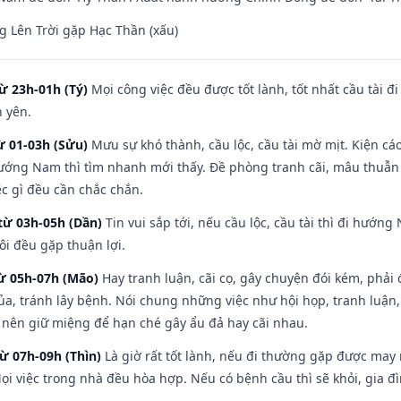
 Lên Trời gặp Hạc Thần (xấu)
ừ 23h-01h (Tý)
Mọi công việc đều được tốt lành, tốt nhất cầu tài
h yên.
ừ 01-03h (Sửu)
Mưu sự khó thành, cầu lộc, cầu tài mờ mịt. Kiện cáo
hướng Nam thì tìm nhanh mới thấy. Đề phòng tranh cãi, mâu thuẫn
ệc gì đều cần chắc chắn.
từ 03h-05h (Dần)
Tin vui sắp tới, nếu cầu lộc, cầu tài thì đi hướ
ôi đều gặp thuận lợi.
từ 05h-07h (Mão)
Hay tranh luận, cãi cọ, gây chuyện đói kém, phải
a, tránh lây bệnh. Nói chung những việc như hội họp, tranh luận,
ì nên giữ miệng để hạn ché gây ẩu đả hay cãi nhau.
từ 07h-09h (Thìn)
Là giờ rất tốt lành, nếu đi thường gặp được may
ọi việc trong nhà đều hòa hợp. Nếu có bệnh cầu thì sẽ khỏi, gia 