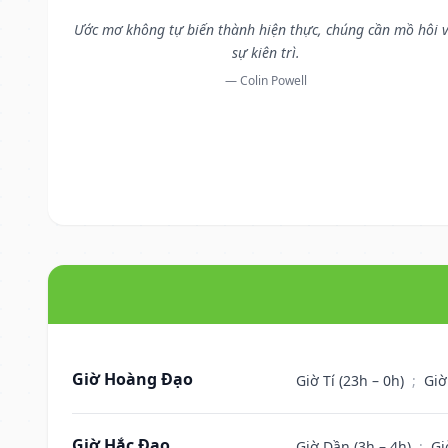
Ước mơ không tự biến thành hiện thực, chúng cần mồ hôi 
sự kiên trì.
— Colin Powell
Giờ Hoàng Đạo
Giờ Tí (23h – 0h)
;
Giờ
Giờ Hắc Đạo
Giờ Dần (3h – 4h)
;
Gi