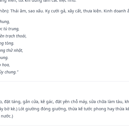
ng Viên, tốt khi dùng làm các việc nhỏ.
ồn): Thái âm, sao xấu. Kỵ cưới gả, xây cất, thưa kiện. Kinh doanh ắ
 hung,
c tù trung,
ền trạch thoái,
ng tòng.
ng thử nhật,
hung.
o họa,
ủy chung.”
o, đặt táng, gắn cửa, kê gác, đặt yên chỗ máy, sửa chữa làm tàu, kh
xây bờ kè.) Lót giường đóng giường, thừa kế tước phong hay thừa k
 nước.)