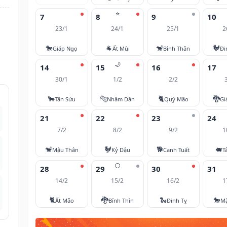
⭐
7
8
9
10
23/1
24/1
25/1
2
🐎
🐐
🐒
🐓
Giáp Ngọ
Ất Mùi
Bính Thân
Đi
🌙
14
15
16
17
30/1
1/2
2/2
🐂
🐅
🐈
🐉
Tân Sửu
Nhâm Dần
Quý Mão
Gi
21
22
23
24
7/2
8/2
9/2
1
🐒
🐓
🐕
🐖
Mậu Thân
Kỷ Dậu
Canh Tuất
T
🌕
28
29
30
31
14/2
15/2
16/2
1
🐈
🐉
🐍
🐎
Ất Mão
Bính Thìn
Đinh Tỵ
M