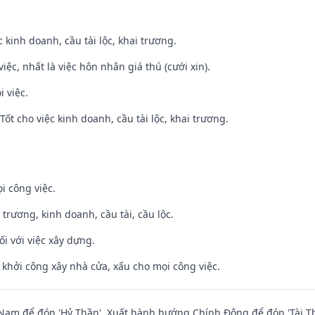
ệc kinh doanh, cầu tài lộc, khai trương.
việc, nhất là việc hôn nhân giá thú (cưới xin).
i việc.
ốt cho việc kinh doanh, cầu tài lộc, khai trương.
i công việc.
 trương, kinh doanh, cầu tài, cầu lộc.
ối với việc xây dựng.
ỵ khởi công xây nhà cửa, xấu cho mọi công việc.
am để đón 'Hỷ Thần'. Xuất hành hướng Chính Đông để đón 'Tài Th