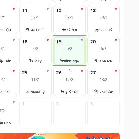
11
12
13
6/1
27/1
28/1
29/1
🐕
🐖
🐀
nh Dậu
Mậu Tuất
Kỷ Hợi
Canh Tý
18
19
20
3/2
4/2
5/2
6/2
🐍
🐎
🐐
áp Thìn
Ất Tỵ
Bính Ngọ
Đinh Mùi
⭐
25
26
27
0/2
11/2
12/2
13/2
🐀
🐂
🐅
ân Hợi
Nhâm Tý
Quý Sửu
Giáp Dần
1
2
3
7/2
ậu Ngọ