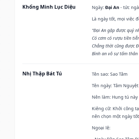
Khổng Minh Lục Diệu
Ngày:
Đại An
- tức ngà
Là ngày tốt, mọi việc
“Đại An gặp được quý n
Có cơm có rượu tiền tiễ
Chẳng thời cũng được Đ
Bình an vô sự tấm thân
Nhị Thập Bát Tú
Tên sao
: Sao Tâm
Tên ngày
: Tâm Nguyệt 
Nên làm
: Hung tú này 
Kiêng cữ
: Khởi công tạ
nên chọn một ngày tốt 
Ngoại lệ
: