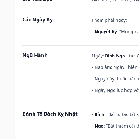
Các Ngày Kỵ
Phạm phải ngày:
-
Nguyệt Kỵ
: “Mùng nă
Ngũ Hành
Ngày:
Bính Ngọ
- tức 
- Nạp âm: Ngày Thiên H
- Ngày này thuộc hành
- Ngày Ngọ lục hợp vớ
Bành Tổ Bách Kỵ Nhật
-
Bính
: “Bất tu táo tấ
-
Ngọ
: “Bất thiêm cái