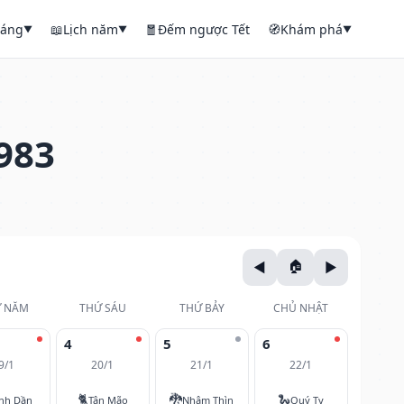
háng
📖
Lịch năm
🧧
Đếm ngược Tết
🧭
Khám phá
▼
▼
▼
983
 NĂM
THỨ SÁU
THỨ BẢY
CHỦ NHẬT
4
5
6
9/1
20/1
21/1
22/1
🐈
🐉
🐍
nh Dần
Tân Mão
Nhâm Thìn
Quý Tỵ