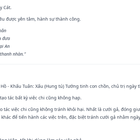
y Cát.
 đều được yên tâm, hành sự thành công.
hân
n đưa
ại An
 thanh nhàn.”
Hồ - Khấu Tuân: Xấu (Hung tú) Tướng tinh con chồn, chủ trị ngày t
tạo tác bất kỳ việc chi cũng không hạp.
o tác việc chi cũng không tránh khỏi hại. Nhất là cưới gả, đóng giườ
khác để tiến hành các việc trên, đặc biệt tránh cưới gả nhằm ngày