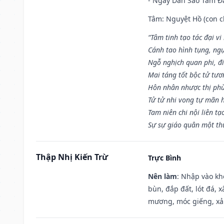
- Ngày Dần Sao Tâm Đă
Tâm: Nguyệt Hồ (con ch
“Tâm tinh tạo tác đại vi
Cánh tao hình tụng, ngụ
Ngỗ nghịch quan phi, đi
Mai táng tốt bộc tử tươ
Hôn nhân nhược thị phù
Tử tử nhi vong tự mãn 
Tam niên chi nội liên tạ
Sự sự giáo quân một th
Thập Nhị Kiến Trừ
Trực Bình
Nên làm
: Nhập vào kh
bùn, đắp đất, lót đá, 
mương, móc giếng, xả