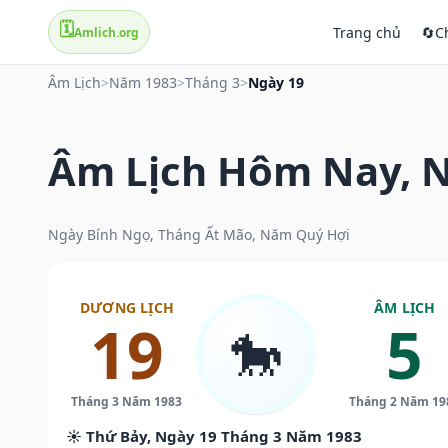
🗓️
Trang chủ
🔄
C
Amlich.org
Âm Lịch
>
Năm 1983
>
Tháng 3
>
Ngày 19
Âm Lịch Hôm Nay, N
Ngày Bính Ngọ, Tháng Ất Mão, Năm Quý Hợi
DƯƠNG LỊCH
ÂM LỊCH
19
5
🐎
Tháng 3 Năm 1983
Tháng 2 Năm 19
☀️ Thứ Bảy, Ngày 19 Tháng 3 Năm 1983