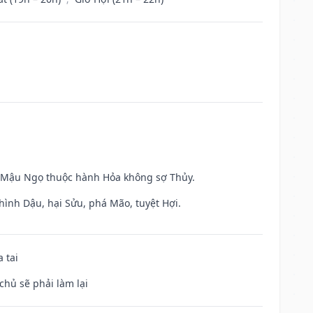
và Mậu Ngọ thuộc hành Hỏa không sợ Thủy.
hình Dậu, hại Sửu, phá Mão, tuyệt Hợi.
 tai
chủ sẽ phải làm lại