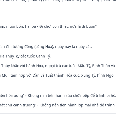
m, mười bốn, hai ba - Đi chơi còn thiệt, nữa là đi buôn”
Can Chi tương đồng (cùng Hỏa), ngày này là ngày cát.
à Thủy, kỵ các tuổi: Canh Tý.
 Thủy khắc với hành Hỏa, ngoại trừ các tuổi: Mậu Tý, Bính Thân 
i Mùi, tam hợp với Dần và Tuất thành Hỏa cục. Xung Tý, hình Ngọ, 
t kiến hỏa ương” - Không nên tiến hành sửa chữa bếp để tránh bị hỏa
 thất chủ canh trương” - Không nên tiến hành lợp mái nhà để tránh 