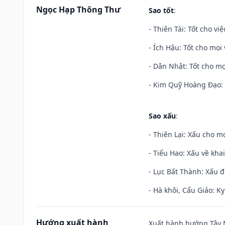
Ngọc Hạp Thông Thư
Sao tốt
:
- Thiên Tài: Tốt cho vi
- Ích Hậu: Tốt cho mọi 
- Dân Nhật: Tốt cho mọ
- Kim Quỹ Hoàng Đạo: T
Sao xấu
:
- Thiên Lại: Xấu cho mọ
- Tiểu Hao: Xấu về khai
- Lục Bất Thành: Xấu đ
- Hà khôi, Cẩu Giảo: K
Hướng xuất hành
Xuất hành hướng Tây N