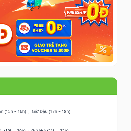
ân (15h – 16h)
;
Giờ Dậu (17h – 18h)
ất (19h – 20h)
;
Giờ Hợi (21h – 22h)