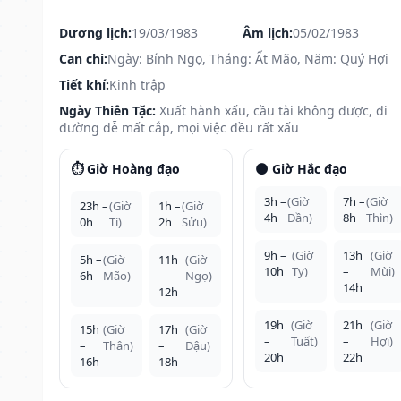
Dương lịch:
19/03/1983
Âm lịch:
05/02/1983
Can chi:
Ngày: Bính Ngọ, Tháng: Ất Mão, Năm: Quý Hợi
Tiết khí:
Kinh trập
Ngày Thiên Tặc:
Xuất hành xấu, cầu tài không được, đi
đường dễ mất cắp, mọi việc đều rất xấu
⏱️ Giờ Hoàng đạo
🌑 Giờ Hắc đạo
3h –
(Giờ
7h –
(Giờ
23h –
(Giờ
1h –
(Giờ
4h
Dần)
8h
Thìn)
0h
Tí)
2h
Sửu)
9h –
(Giờ
13h
(Giờ
5h –
(Giờ
11h
(Giờ
10h
Tỵ)
–
Mùi)
6h
Mão)
–
Ngọ)
14h
12h
19h
(Giờ
21h
(Giờ
15h
(Giờ
17h
(Giờ
–
Tuất)
–
Hợi)
–
Thân)
–
Dậu)
20h
22h
16h
18h