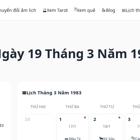
🃏
huyển đổi âm lịch
🔮
Xem Tarot
Xem quẻ
📝
Blog
📅
Lịch t
gày 19 Tháng 3 Năm 1
Lịch Tháng 3 Năm 1983
THỨ HAI
THỨ BA
THỨ TƯ
THỨ
28
1
2
3
83
17/1
18/1
1
🐀
🐂
🐅
Mậu Tý
Kỷ Sửu
Ca