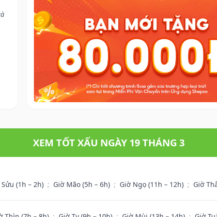
và
XEM TỐT XẤU NGÀY 19 THÁNG 3
 Sửu (1h – 2h)
;
Giờ Mão (5h – 6h)
;
Giờ Ngọ (11h – 12h)
;
Giờ Th
ờ Thìn (7h – 8h)
;
Giờ Tỵ (9h – 10h)
;
Giờ Mùi (13h – 14h)
;
Giờ Tu