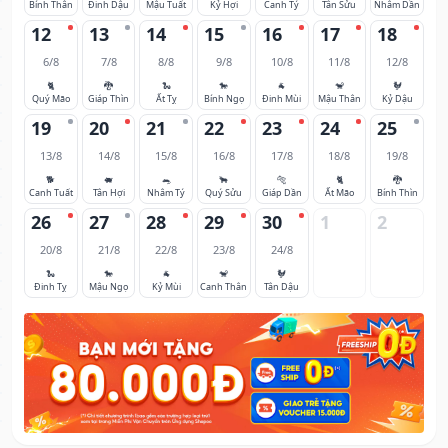
Bính Thân
Đinh Dậu
Mậu Tuất
Kỷ Hợi
Canh Tý
Tân Sửu
Nhâm Dần
12
13
14
15
16
17
18
6/8
7/8
8/8
9/8
10/8
11/8
12/8
🐈
🐉
🐍
🐎
🐐
🐒
🐓
Quý Mão
Giáp Thìn
Ất Tỵ
Bính Ngọ
Đinh Mùi
Mậu Thân
Kỷ Dậu
19
20
21
22
23
24
25
13/8
14/8
15/8
16/8
17/8
18/8
19/8
🐕
🐖
🐀
🐂
🐅
🐈
🐉
Canh Tuất
Tân Hợi
Nhâm Tý
Quý Sửu
Giáp Dần
Ất Mão
Bính Thìn
26
27
28
29
30
1
2
20/8
21/8
22/8
23/8
24/8
🐍
🐎
🐐
🐒
🐓
Đinh Tỵ
Mậu Ngọ
Kỷ Mùi
Canh Thân
Tân Dậu