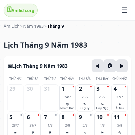
🗓️
Amlich.org
Âm Lịch
>
Năm 1983
>
Tháng 9
Lịch Tháng 9 Năm 1983
Lịch Tháng 9 Năm 1983
THỨ HAI
THỨ BA
THỨ TƯ
THỨ NĂM
THỨ SÁU
THỨ BẢY
CHỦ NHẬT
29
30
31
1
2
3
4
24/7
25/7
26/7
27/7
🐉
🐍
🐎
🐐
Nhâm Thìn
Quý Tỵ
Giáp Ngọ
Ất Mùi
5
6
7
8
9
10
11
28/7
29/7
1/8
2/8
3/8
4/8
5/8
🐒
🐓
🐕
🐖
🐀
🐂
🐅