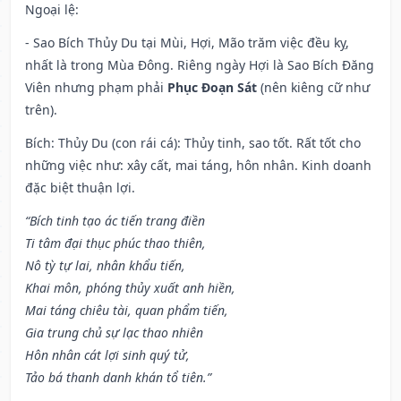
Ngoại lệ
:
- Sao Bích Thủy Du tại Mùi, Hợi, Mão trăm việc đều kỵ,
nhất là trong Mùa Đông. Riêng ngày Hợi là Sao Bích Đăng
Viên nhưng phạm phải
Phục Đoạn Sát
(nên kiêng cữ như
trên).
Bích: Thủy Du (con rái cá): Thủy tinh, sao tốt. Rất tốt cho
những việc như: xây cất, mai táng, hôn nhân. Kinh doanh
đặc biệt thuận lợi.
“Bích tinh tạo ác tiến trang điền
Ti tâm đại thục phúc thao thiên,
Nô tỳ tự lai, nhân khẩu tiến,
Khai môn, phóng thủy xuất anh hiền,
Mai táng chiêu tài, quan phẩm tiến,
Gia trung chủ sự lạc thao nhiên
Hôn nhân cát lợi sinh quý tử,
Tảo bá thanh danh khán tổ tiên.”