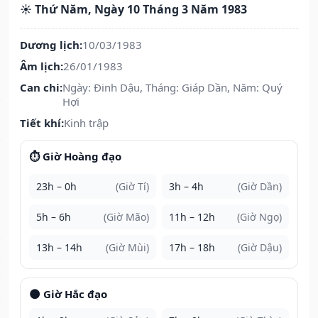
☀️ Thứ Năm, Ngày 10 Tháng 3 Năm 1983
Dương lịch:
10/03/1983
Âm lịch:
26/01/1983
Can chi:
Ngày: Đinh Dậu, Tháng: Giáp Dần, Năm: Quý
Hợi
Tiết khí:
Kinh trập
⏱️ Giờ Hoàng đạo
23h – 0h
(Giờ Tí)
3h – 4h
(Giờ Dần)
5h – 6h
(Giờ Mão)
11h – 12h
(Giờ Ngọ)
13h – 14h
(Giờ Mùi)
17h – 18h
(Giờ Dậu)
🌑 Giờ Hắc đạo