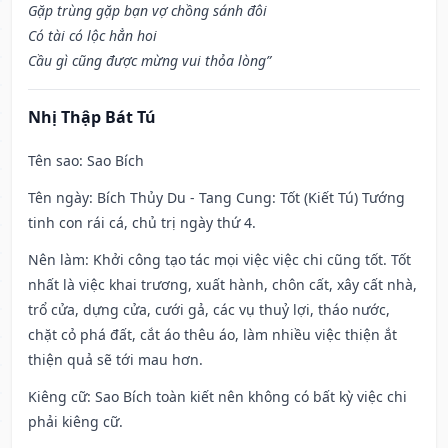
Gặp trùng gặp bạn vợ chồng sánh đôi
Có tài có lộc hẳn hoi
Cầu gì cũng được mừng vui thỏa lòng”
Nhị Thập Bát Tú
Tên sao
: Sao Bích
Tên ngày
: Bích Thủy Du - Tang Cung: Tốt (Kiết Tú) Tướng
tinh con rái cá, chủ trị ngày thứ 4.
Nên làm
: Khởi công tạo tác mọi việc việc chi cũng tốt. Tốt
nhất là việc khai trương, xuất hành, chôn cất, xây cất nhà,
trổ cửa, dựng cửa, cưới gả, các vụ thuỷ lợi, tháo nước,
chặt cỏ phá đất, cắt áo thêu áo, làm nhiều việc thiện ắt
thiện quả sẽ tới mau hơn.
Kiêng cữ
: Sao Bích toàn kiết nên không có bất kỳ việc chi
phải kiêng cữ.