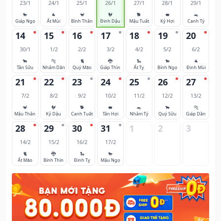
23/1
24/1
25/1
26/1
27/1
28/1
29/1
🐎
🐐
🐒
🐓
🐕
🐖
🐀
Giáp Ngọ
Ất Mùi
Bính Thân
Đinh Dậu
Mậu Tuất
Kỷ Hợi
Canh Tý
14
15
16
17
18
19
20
30/1
1/2
2/2
3/2
4/2
5/2
6/2
🐂
🐅
🐈
🐉
🐍
🐎
🐐
Tân Sửu
Nhâm Dần
Quý Mão
Giáp Thìn
Ất Tỵ
Bính Ngọ
Đinh Mùi
21
22
23
24
25
26
27
7/2
8/2
9/2
10/2
11/2
12/2
13/2
🐒
🐓
🐕
🐖
🐀
🐂
🐅
Mậu Thân
Kỷ Dậu
Canh Tuất
Tân Hợi
Nhâm Tý
Quý Sửu
Giáp Dần
28
29
30
31
1
2
3
14/2
15/2
16/2
17/2
🐈
🐉
🐍
🐎
Ất Mão
Bính Thìn
Đinh Tỵ
Mậu Ngọ