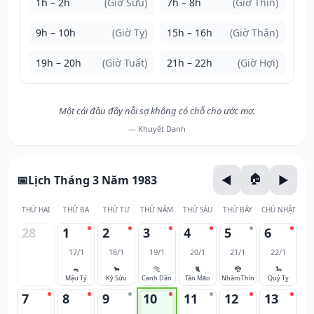
1h – 2h
(Giờ Sửu)
7h – 8h
(Giờ Thìn)
9h – 10h
(Giờ Tỵ)
15h – 16h
(Giờ Thân)
19h – 20h
(Giờ Tuất)
21h – 22h
(Giờ Hợi)
Một cái đầu đầy nỗi sợ không có chỗ cho ước mơ.
— Khuyết Danh
Lịch Tháng 3 Năm 1983
THỨ HAI
THỨ BA
THỨ TƯ
THỨ NĂM
THỨ SÁU
THỨ BẢY
CHỦ NHẬT
28
1
2
3
4
5
6
17/1
18/1
19/1
20/1
21/1
22/1
🐀
🐂
🐅
🐈
🐉
🐍
Mậu Tý
Kỷ Sửu
Canh Dần
Tân Mão
Nhâm Thìn
Quý Tỵ
7
8
9
10
11
12
13