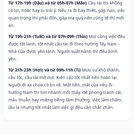
Từ 17h-19h (Dậu) và từ 05h-07h (Mão)
Cầu tài thì không
có lợi, hoặc hay bị trái ý. Nếu ra đi hay thiệt, gặp nạn, việc
quan trọng thì phải đòn, gặp ma quỷ nên cúng tế thì mới
an.
Từ 19h-21h (Tuất) và từ 07h-09h (Thìn)
Mọi công việc đều
được tốt lành, tốt nhất cầu tài đi theo hướng Tây Nam –
Nhà cửa được yên lành. Người xuất hành thì đều bình
yên.
Từ 21h-23h (Hợi) và từ 09h-11h (Tị)
Mưu sự khó thành,
cầu lộc, cầu tài mờ mịt. Kiện cáo tốt nhất nên hoãn lại.
Người đi xa chưa có tin về. Mất tiền, mất của nếu đi
hướng Nam thì tìm nhanh mới thấy. Đề phòng tranh cãi,
mâu thuẫn hay miệng tiếng tầm thường. Việc làm chậm,
lâu la nhưng tốt nhất làm việc gì đều cần chắc chắn.