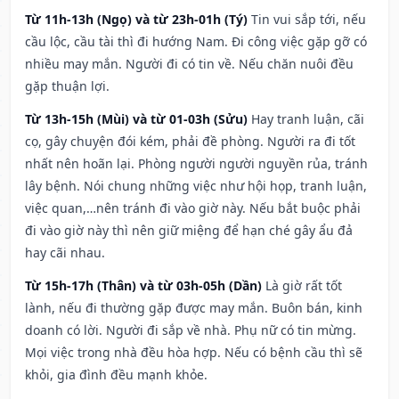
Từ 11h-13h (Ngọ) và từ 23h-01h (Tý)
Tin vui sắp tới, nếu
cầu lộc, cầu tài thì đi hướng Nam. Đi công việc gặp gỡ có
nhiều may mắn. Người đi có tin về. Nếu chăn nuôi đều
gặp thuận lợi.
Từ 13h-15h (Mùi) và từ 01-03h (Sửu)
Hay tranh luận, cãi
cọ, gây chuyện đói kém, phải đề phòng. Người ra đi tốt
nhất nên hoãn lại. Phòng người người nguyền rủa, tránh
lây bệnh. Nói chung những việc như hội họp, tranh luận,
việc quan,…nên tránh đi vào giờ này. Nếu bắt buộc phải
đi vào giờ này thì nên giữ miệng để hạn ché gây ẩu đả
hay cãi nhau.
Từ 15h-17h (Thân) và từ 03h-05h (Dần)
Là giờ rất tốt
lành, nếu đi thường gặp được may mắn. Buôn bán, kinh
doanh có lời. Người đi sắp về nhà. Phụ nữ có tin mừng.
Mọi việc trong nhà đều hòa hợp. Nếu có bệnh cầu thì sẽ
khỏi, gia đình đều mạnh khỏe.