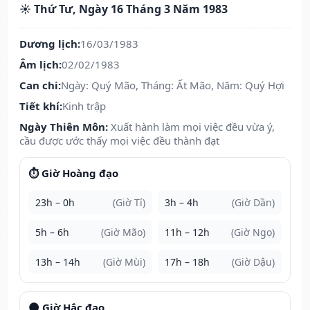
☀️ Thứ Tư, Ngày 16 Tháng 3 Năm 1983
Dương lịch:
16/03/1983
Âm lịch:
02/02/1983
Can chi:
Ngày: Quý Mão, Tháng: Ất Mão, Năm: Quý Hợi
Tiết khí:
Kinh trập
Ngày Thiên Môn:
Xuất hành làm mọi việc đều vừa ý,
cầu được ước thấy mọi việc đều thành đạt
⏱️ Giờ Hoàng đạo
23h – 0h
(Giờ Tí)
3h – 4h
(Giờ Dần)
5h – 6h
(Giờ Mão)
11h – 12h
(Giờ Ngọ)
13h – 14h
(Giờ Mùi)
17h – 18h
(Giờ Dậu)
🌑 Giờ Hắc đạo