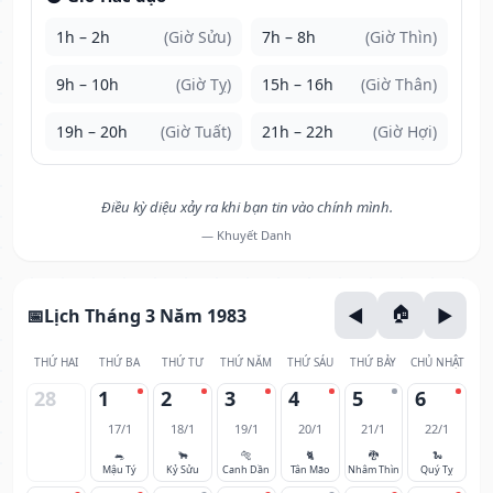
1h – 2h
(Giờ Sửu)
7h – 8h
(Giờ Thìn)
9h – 10h
(Giờ Tỵ)
15h – 16h
(Giờ Thân)
19h – 20h
(Giờ Tuất)
21h – 22h
(Giờ Hợi)
Điều kỳ diệu xảy ra khi bạn tin vào chính mình.
— Khuyết Danh
Lịch Tháng 3 Năm 1983
THỨ HAI
THỨ BA
THỨ TƯ
THỨ NĂM
THỨ SÁU
THỨ BẢY
CHỦ NHẬT
28
1
2
3
4
5
6
17/1
18/1
19/1
20/1
21/1
22/1
🐀
🐂
🐅
🐈
🐉
🐍
Mậu Tý
Kỷ Sửu
Canh Dần
Tân Mão
Nhâm Thìn
Quý Tỵ