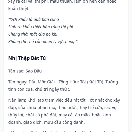
xảy ra cãi vã, thị phi, mâu thuẫn, làm ơn nên oán hoặc
khẩu thiệt.
“Xích Khẩu là quả bần cùng
Sinh ra khẩu thiệt bàn cùng thị phi
Chẳng thời mất của nó khi
Không thì chó cắn phân ly vợ chồng.”
Nhị Thập Bát Tú
Tên sao
: Sao Đẩu
Tên ngày
: Đẩu Mộc Giải - Tống Hữu: Tốt (Kiết Tú). Tướng
tinh con cua, chủ trị ngày thứ 5.
Nên làm
: Khởi tạo trăm việc đều rất tốt. Tốt nhất cho xây
đắp, sửa chữa phần mộ, tháo nước, hay trổ cửa, các vụ
thủy lợi, chặt cỏ phá đất, may cắt áo mão, hoặc kinh
doanh, giao dịch, mưu cầu công danh.