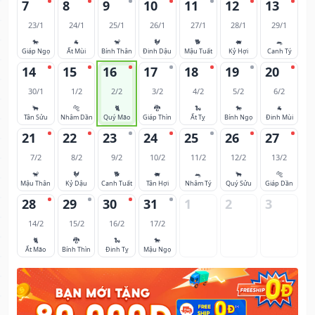
7
8
9
10
11
12
13
23/1
24/1
25/1
26/1
27/1
28/1
29/1
🐎
🐐
🐒
🐓
🐕
🐖
🐀
Giáp Ngọ
Ất Mùi
Bính Thân
Đinh Dậu
Mậu Tuất
Kỷ Hợi
Canh Tý
14
15
16
17
18
19
20
30/1
1/2
2/2
3/2
4/2
5/2
6/2
🐂
🐅
🐈
🐉
🐍
🐎
🐐
Tân Sửu
Nhâm Dần
Quý Mão
Giáp Thìn
Ất Tỵ
Bính Ngọ
Đinh Mùi
21
22
23
24
25
26
27
7/2
8/2
9/2
10/2
11/2
12/2
13/2
🐒
🐓
🐕
🐖
🐀
🐂
🐅
Mậu Thân
Kỷ Dậu
Canh Tuất
Tân Hợi
Nhâm Tý
Quý Sửu
Giáp Dần
28
29
30
31
1
2
3
14/2
15/2
16/2
17/2
🐈
🐉
🐍
🐎
Ất Mão
Bính Thìn
Đinh Tỵ
Mậu Ngọ