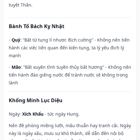
tuyệt Thân.
Bành Tổ Bách Kỵ Nhật
-
Quý
: “Bất từ tụng lí nhược địch cường” - Không nên tiến
hành các việc liên quan đến kiện tụng, ta lý yếu địch lý
mạnh
-
Mão
: “Bất xuyên tỉnh tuyền thủy bất hương” - Không nên
tiến hành đào giếng nước để tránh nước sẽ không trong
lành
Khổng Minh Lục Diệu
Ngày:
Xích Khẩu
- tức ngày Hung.
Nên đề phòng miệng lưỡi, mâu thuẫn hay tranh cãi. Ngày
này là ngày xấu, mưu sự khó thành, dễ dẫn đến nội bộ