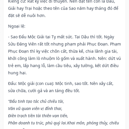
Kiêng cữ
: Rất kỵ việc đi thuyền. Nên đặt tên con là Đẩu,
Giải hay Trại hoặc theo tên của Sao năm hay tháng đó để
đặt sẽ dễ nuôi hơn.
Ngoại lệ
:
- Sao Đẩu Mộc Giải tại Tỵ mất sức. Tại Dậu thì tốt. Ngày
Sửu Đăng Viên rất tốt nhưng phạm phải Phục Đoạn. Phạm
Phục Đoạn thì kỵ việc chôn cất, thừa kế, chia lãnh gia tài,
khởi công làm lò nhuộm lò gốm và xuất hành. Nên: dứt vú
trẻ em, lấp hang lỗ, làm cầu tiêu, xây tường, kết dứt điều
hung hại.
Đẩu: Mộc giải (con cua): Mộc tinh, sao tốt. Nên xây cất,
sửa chữa, cưới gả và an táng đều tốt.
“Đẩu tinh tạo tác chủ chiêu tài,
Văn vũ quan viên vị đỉnh thai,
Điền trạch tiền tài thiên vạn tiến,
Phần doanh tu trúc, phú quý lai.Khai môn, phóng thủy, chiêu