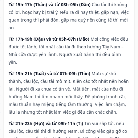
Từ 15h-17h (Thân) và từ 03h-05h (Dần)
Cầu tài thì không
có lợi, hoặc hay bị trái ý. Nếu ra đi hay thiệt, gặp nạn, việc
quan trọng thì phải đòn, gặp ma quỷ nên cúng tế thì mới
an.
Từ 17h-19h (Dậu) và từ 05h-07h (Mão)
Mọi công việc đều
được tốt lành, tốt nhất cầu tài đi theo hướng Tây Nam –
Nhà cửa được yên lành. Người xuất hành thì đều bình
yên.
Từ 19h-21h (Tuất) và từ 07h-09h (Thìn)
Mưu sự khó
thành, cầu lộc, cầu tài mờ mịt. Kiện cáo tốt nhất nên hoãn
lại. Người đi xa chưa có tin về. Mất tiền, mất của nếu đi
hướng Nam thì tìm nhanh mới thấy. Đề phòng tranh cãi,
mâu thuẫn hay miệng tiếng tầm thường. Việc làm chậm,
lâu la nhưng tốt nhất làm việc gì đều cần chắc chắn.
Từ 21h-23h (Hợi) và từ 09h-11h (Tị)
Tin vui sắp tới, nếu
cầu lộc, cầu tài thì đi hướng Nam. Đi công việc gặp gỡ có