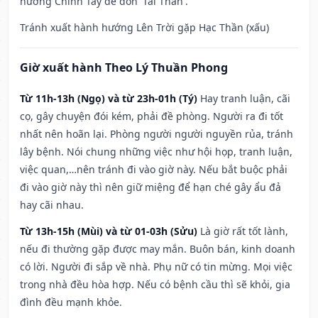
hướng Chính Tây để đón 'Tài Thần'.
Tránh xuất hành hướng Lên Trời gặp Hạc Thần (xấu)
Giờ xuất hành Theo Lý Thuần Phong
Từ 11h-13h (Ngọ) và từ 23h-01h (Tý)
Hay tranh luận, cãi
cọ, gây chuyện đói kém, phải đề phòng. Người ra đi tốt
nhất nên hoãn lại. Phòng người người nguyền rủa, tránh
lây bệnh. Nói chung những việc như hội họp, tranh luận,
việc quan,…nên tránh đi vào giờ này. Nếu bắt buộc phải
đi vào giờ này thì nên giữ miệng để hạn ché gây ẩu đả
hay cãi nhau.
Từ 13h-15h (Mùi) và từ 01-03h (Sửu)
Là giờ rất tốt lành,
nếu đi thường gặp được may mắn. Buôn bán, kinh doanh
có lời. Người đi sắp về nhà. Phụ nữ có tin mừng. Mọi việc
trong nhà đều hòa hợp. Nếu có bệnh cầu thì sẽ khỏi, gia
đình đều mạnh khỏe.