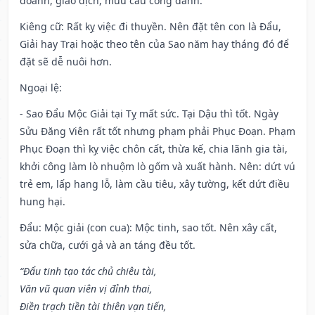
doanh, giao dịch, mưu cầu công danh.
Kiêng cữ
: Rất kỵ việc đi thuyền. Nên đặt tên con là Đẩu,
Giải hay Trại hoặc theo tên của Sao năm hay tháng đó để
đặt sẽ dễ nuôi hơn.
Ngoại lệ
:
- Sao Đẩu Mộc Giải tại Tỵ mất sức. Tại Dậu thì tốt. Ngày
Sửu Đăng Viên rất tốt nhưng phạm phải Phục Đoạn. Phạm
Phục Đoạn thì kỵ việc chôn cất, thừa kế, chia lãnh gia tài,
khởi công làm lò nhuộm lò gốm và xuất hành. Nên: dứt vú
trẻ em, lấp hang lỗ, làm cầu tiêu, xây tường, kết dứt điều
hung hại.
Đẩu: Mộc giải (con cua): Mộc tinh, sao tốt. Nên xây cất,
sửa chữa, cưới gả và an táng đều tốt.
“Đẩu tinh tạo tác chủ chiêu tài,
Văn vũ quan viên vị đỉnh thai,
Điền trạch tiền tài thiên vạn tiến,