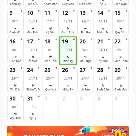
Canh Tý
Tân Sửu
Nhâm Dần
Quý Mão
Giáp Thìn
Ất Tỵ
Bính Ngọ
9
10
11
12
13
14
15
9/11
10/11
11/11
12/11
13/11
14/11
15/11
🐐
🐒
🐓
🐕
🐖
🐀
🐂
Đinh Mùi
Mậu Thân
Kỷ Dậu
Canh Tuất
Tân Hợi
Nhâm Tý
Quý Sửu
16
17
18
19
20
21
22
16/11
17/11
18/11
19/11
20/11
21/11
22/11
🐅
🐈
🐉
🐍
🐎
🐐
🐒
Giáp Dần
Ất Mão
Bính Thìn
Đinh Tỵ
Mậu Ngọ
Kỷ Mùi
Canh Thân
23
24
25
26
27
28
29
23/11
24/11
25/11
26/11
27/11
28/11
29/11
🐓
🐕
🐖
🐀
🐂
🐅
🐈
Tân Dậu
Nhâm Tuất
Quý Hợi
Giáp Tý
Ất Sửu
Bính Dần
Đinh Mão
30
31
1
2
3
4
5
30/11
1/12
🐉
🐍
Mậu Thìn
Kỷ Tỵ