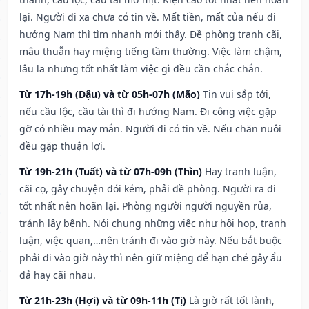
lại. Người đi xa chưa có tin về. Mất tiền, mất của nếu đi
hướng Nam thì tìm nhanh mới thấy. Đề phòng tranh cãi,
mâu thuẫn hay miệng tiếng tầm thường. Việc làm chậm,
lâu la nhưng tốt nhất làm việc gì đều cần chắc chắn.
Từ 17h-19h (Dậu) và từ 05h-07h (Mão)
Tin vui sắp tới,
nếu cầu lộc, cầu tài thì đi hướng Nam. Đi công việc gặp
gỡ có nhiều may mắn. Người đi có tin về. Nếu chăn nuôi
đều gặp thuận lợi.
Từ 19h-21h (Tuất) và từ 07h-09h (Thìn)
Hay tranh luận,
cãi cọ, gây chuyện đói kém, phải đề phòng. Người ra đi
tốt nhất nên hoãn lại. Phòng người người nguyền rủa,
tránh lây bệnh. Nói chung những việc như hội họp, tranh
luận, việc quan,…nên tránh đi vào giờ này. Nếu bắt buộc
phải đi vào giờ này thì nên giữ miệng để hạn ché gây ẩu
đả hay cãi nhau.
Từ 21h-23h (Hợi) và từ 09h-11h (Tị)
Là giờ rất tốt lành,