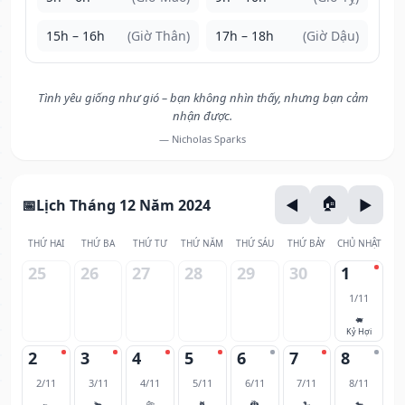
15h – 16h
(Giờ Thân)
17h – 18h
(Giờ Dậu)
Tình yêu giống như gió – bạn không nhìn thấy, nhưng bạn cảm
nhận được.
— Nicholas Sparks
Lịch Tháng 12 Năm 2024
THỨ HAI
THỨ BA
THỨ TƯ
THỨ NĂM
THỨ SÁU
THỨ BẢY
CHỦ NHẬT
25
26
27
28
29
30
1
1/11
🐖
Kỷ Hợi
2
3
4
5
6
7
8
2/11
3/11
4/11
5/11
6/11
7/11
8/11
🐀
🐂
🐅
🐈
🐉
🐍
🐎