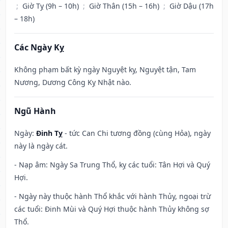
;
Giờ Tỵ (9h – 10h)
;
Giờ Thân (15h – 16h)
;
Giờ Dậu (17h
– 18h)
Các Ngày Kỵ
Không phạm bất kỳ ngày Nguyệt kỵ, Nguyệt tận, Tam
Nương, Dương Công Kỵ Nhật nào.
Ngũ Hành
Ngày:
Đinh Tỵ
- tức Can Chi tương đồng (cùng Hỏa), ngày
này là ngày cát.
- Nạp âm: Ngày Sa Trung Thổ, kỵ các tuổi: Tân Hợi và Quý
Hợi.
- Ngày này thuộc hành Thổ khắc với hành Thủy, ngoại trừ
các tuổi: Đinh Mùi và Quý Hợi thuộc hành Thủy không sợ
Thổ.