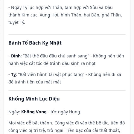
- Ngày Tỵ lục hợp với Thân, tam hợp với Sửu và Dậu
thành Kim cục. Xung Hợi, hình Thân, hại Dần, phá Thân,
tuyệt Tý.
Bành Tổ Bách Kỵ Nhật
-
Đinh
: “Bất thế đầu đầu chủ sanh sang” - Không nên tiến
hành việc cắt tóc để tránh đầu sinh ra nhọt
-
Tỵ
: “Bất viễn hành tài vật phục tàng” - Không nên đi xa
để tránh tiền của mất mát
Khổng Minh Lục Diệu
Ngày:
Không Vong
- tức ngày Hung.
Mọi việc dễ bất thành. Công việc đi vào thế bế tắc, tiến độ
công việc bị trì trệ, trở ngại. Tiền bạc của cải thất thoát,