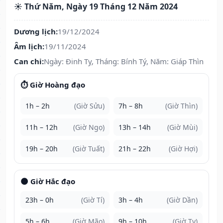
☀️ Thứ Năm, Ngày 19 Tháng 12 Năm 2024
Dương lịch:
19/12/2024
Âm lịch:
19/11/2024
Can chi:
Ngày: Đinh Tỵ, Tháng: Bính Tý, Năm: Giáp Thìn
⏱️ Giờ Hoàng đạo
1h – 2h
(Giờ Sửu)
7h – 8h
(Giờ Thìn)
11h – 12h
(Giờ Ngọ)
13h – 14h
(Giờ Mùi)
19h – 20h
(Giờ Tuất)
21h – 22h
(Giờ Hợi)
🌑 Giờ Hắc đạo
23h – 0h
(Giờ Tí)
3h – 4h
(Giờ Dần)
5h – 6h
(Giờ Mão)
9h – 10h
(Giờ Tỵ)