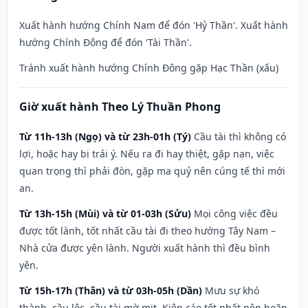
Xuất hành hướng Chính Nam để đón 'Hỷ Thần'. Xuất hành
hướng Chính Đông để đón 'Tài Thần'.
Tránh xuất hành hướng Chính Đông gặp Hạc Thần (xấu)
Giờ xuất hành Theo Lý Thuần Phong
Từ 11h-13h (Ngọ) và từ 23h-01h (Tý)
Cầu tài thì không có
lợi, hoặc hay bị trái ý. Nếu ra đi hay thiệt, gặp nạn, việc
quan trọng thì phải đòn, gặp ma quỷ nên cúng tế thì mới
an.
Từ 13h-15h (Mùi) và từ 01-03h (Sửu)
Mọi công việc đều
được tốt lành, tốt nhất cầu tài đi theo hướng Tây Nam –
Nhà cửa được yên lành. Người xuất hành thì đều bình
yên.
Từ 15h-17h (Thân) và từ 03h-05h (Dần)
Mưu sự khó
thành, cầu lộc, cầu tài mờ mịt. Kiện cáo tốt nhất nên hoãn