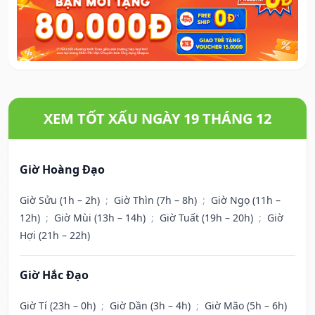
XEM TỐT XẤU NGÀY 19 THÁNG 12
Giờ Hoàng Đạo
Giờ Sửu (1h – 2h)
;
Giờ Thìn (7h – 8h)
;
Giờ Ngọ (11h –
12h)
;
Giờ Mùi (13h – 14h)
;
Giờ Tuất (19h – 20h)
;
Giờ
Hợi (21h – 22h)
Giờ Hắc Đạo
Giờ Tí (23h – 0h)
;
Giờ Dần (3h – 4h)
;
Giờ Mão (5h – 6h)