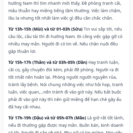
hướng Nam thì tìm nhanh mới thấy. Đề phòng tranh cãi,
mâu thuẫn hay miệng tiếng tầm thường. Việc làm chậm,
lâu la nhưng tốt nhất làm việc gì đều cần chắc chắn.
Từ 13h-15h (Mùi) và từ 01-03h (Sửu)
Tin vui sắp tới, nếu
cầu lộc, cầu tài thì đi hướng Nam. Đi công việc gặp gỡ có
nhiều may mắn. Người đi có tin về. Nếu chăn nuôi đều
gặp thuận lợi.
Từ 15h-17h (Thân) và từ 03h-05h (Dần)
Hay tranh luận,
cãi cọ, gây chuyện đói kém, phải đề phòng. Người ra đi
tốt nhất nên hoãn lại. Phòng người người nguyền rủa,
tránh lây bệnh. Nói chung những việc như hội họp, tranh
luận, việc quan,…nên tránh đi vào giờ này. Nếu bắt buộc
phải đi vào giờ này thì nên giữ miệng để hạn ché gây ẩu
đả hay cãi nhau.
Từ 17h-19h (Dậu) và từ 05h-07h (Mão)
Là giờ rất tốt lành,
nếu đi thường gặp được may mắn. Buôn bán, kinh doanh
có lời. Người đi sắp về nhà. Phụ nữ có tin mừng. Mọi việc