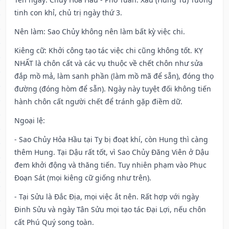
tinh con khỉ, chủ trị ngày thứ 3.
Nên làm
: Sao Chủy không nên làm bất kỳ việc chi.
Kiêng cữ
: Khởi công tạo tác việc chi cũng không tốt. KỴ
NHẤT là chôn cất và các vụ thuộc về chết chôn như sửa
đắp mồ mả, làm sanh phần (làm mồ mã để sẵn), đóng thọ
đường (đóng hòm để sẵn). Ngày này tuyệt đối không tiến
hành chôn cất người chết để tránh gặp điềm dữ.
Ngoại lệ
:
- Sao Chủy Hỏa Hầu tại Tỵ bị đoạt khí, còn Hung thì càng
thêm Hung. Tại Dậu rất tốt, vì Sao Chủy Đăng Viên ở Dậu
đem khởi động và thăng tiến. Tuy nhiên phạm vào Phục
Đoạn Sát (mọi kiêng cữ giống như trên).
- Tại Sửu là Đắc Địa, mọi việc ắt nên. Rất hợp với ngày
Đinh Sửu và ngày Tân Sửu mọi tạo tác Đại Lợi, nếu chôn
cất Phú Quý song toàn.