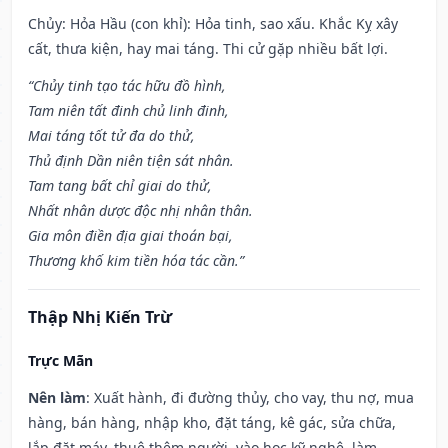
Chủy: Hỏa Hầu (con khỉ): Hỏa tinh, sao xấu. Khắc Kỵ xây
cất, thưa kiện, hay mai táng. Thi cử gặp nhiều bất lợi.
“Chủy tinh tạo tác hữu đồ hình,
Tam niên tất đinh chủ linh đinh,
Mai táng tốt tử đa do thử,
Thủ định Dần niên tiện sát nhân.
Tam tang bất chỉ giai do thử,
Nhất nhân dược độc nhị nhân thân.
Gia môn điền địa giai thoán bại,
Thương khố kim tiền hóa tác cần.”
Thập Nhị Kiến Trừ
Trực Mãn
Nên làm
: Xuất hành, đi đường thủy, cho vay, thu nợ, mua
hàng, bán hàng, nhập kho, đặt táng, kê gác, sửa chữa,
lắp đặt máy, thuê thêm người, vào học kỹ nghệ, làm