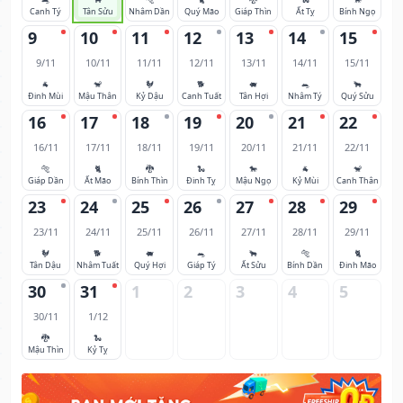
Canh Tý
Tân Sửu
Nhâm Dần
Quý Mão
Giáp Thìn
Ất Tỵ
Bính Ngọ
9
10
11
12
13
14
15
9/11
10/11
11/11
12/11
13/11
14/11
15/11
🐐
🐒
🐓
🐕
🐖
🐀
🐂
Đinh Mùi
Mậu Thân
Kỷ Dậu
Canh Tuất
Tân Hợi
Nhâm Tý
Quý Sửu
16
17
18
19
20
21
22
16/11
17/11
18/11
19/11
20/11
21/11
22/11
🐅
🐈
🐉
🐍
🐎
🐐
🐒
Giáp Dần
Ất Mão
Bính Thìn
Đinh Tỵ
Mậu Ngọ
Kỷ Mùi
Canh Thân
23
24
25
26
27
28
29
23/11
24/11
25/11
26/11
27/11
28/11
29/11
🐓
🐕
🐖
🐀
🐂
🐅
🐈
Tân Dậu
Nhâm Tuất
Quý Hợi
Giáp Tý
Ất Sửu
Bính Dần
Đinh Mão
30
31
1
2
3
4
5
30/11
1/12
🐉
🐍
Mậu Thìn
Kỷ Tỵ