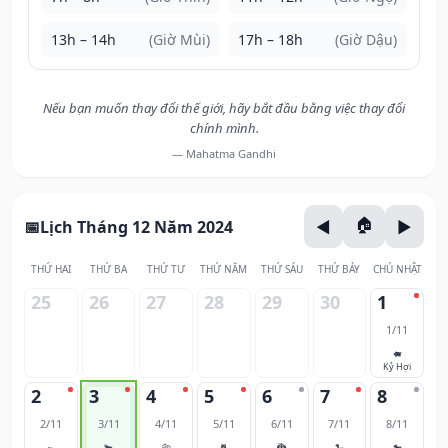
13h – 14h
(Giờ Mùi)
17h – 18h
(Giờ Dậu)
Nếu bạn muốn thay đổi thế giới, hãy bắt đầu bằng việc thay đổi
chính mình.
— Mahatma Gandhi
Lịch Tháng 12 Năm 2024
THỨ HAI
THỨ BA
THỨ TƯ
THỨ NĂM
THỨ SÁU
THỨ BẢY
CHỦ NHẬT
25
26
27
28
29
30
1
1/11
🐖
Kỷ Hợi
2
3
4
5
6
7
8
2/11
3/11
4/11
5/11
6/11
7/11
8/11
🐀
🐂
🐅
🐈
🐉
🐍
🐎