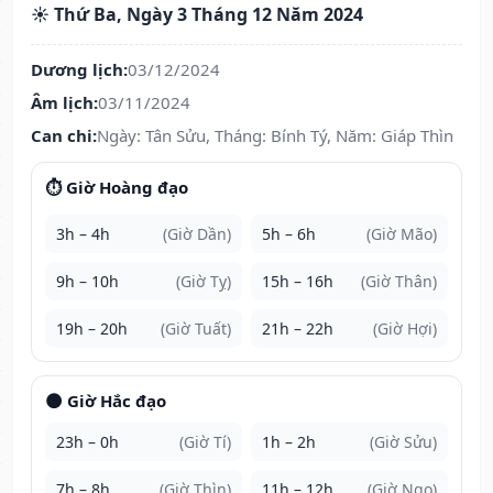
☀️ Thứ Ba, Ngày 3 Tháng 12 Năm 2024
Dương lịch:
03/12/2024
Âm lịch:
03/11/2024
Can chi:
Ngày: Tân Sửu, Tháng: Bính Tý, Năm: Giáp Thìn
⏱️ Giờ Hoàng đạo
3h – 4h
(Giờ Dần)
5h – 6h
(Giờ Mão)
9h – 10h
(Giờ Tỵ)
15h – 16h
(Giờ Thân)
19h – 20h
(Giờ Tuất)
21h – 22h
(Giờ Hợi)
🌑 Giờ Hắc đạo
23h – 0h
(Giờ Tí)
1h – 2h
(Giờ Sửu)
7h – 8h
(Giờ Thìn)
11h – 12h
(Giờ Ngọ)