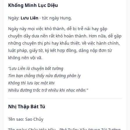
Khổng Minh Lục Diệu
Ngày:
Lưu Liên
- tức ngày Hung.
Ngày này mọi việc khó thành, dễ bị trễ nải hay gặp
chuyện dây dưa nên rất khó hoàn thành. Hơn nữa, dễ gặp
những chuyện thị phi hay khẩu thiệt. Về việc hành chính,
luật pháp, giấy tờ, ký kết hợp đồng, dâng nộp đơn từ
không nên vội vã.
“Lưu Liên là chuyện bất tường
Tìm bạn chẳng thấy nửa đường phân ly
Không thì lưu lạc một khi
Nhiều đường trắc trở nhiều khi nhọc nhằn.”
Nhị Thập Bát Tú
Tên sao
: Sao Chủy
Tên ngày
: Chủy Hỏa Hầu - Phó Tuấn: Xấu (Hung Tú) Tướng