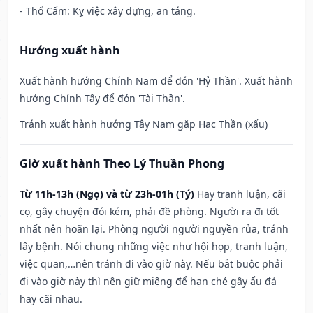
- Thổ Cẩm: Kỵ việc xây dựng, an táng.
Hướng xuất hành
Xuất hành hướng Chính Nam để đón 'Hỷ Thần'. Xuất hành
hướng Chính Tây để đón 'Tài Thần'.
Tránh xuất hành hướng Tây Nam gặp Hạc Thần (xấu)
Giờ xuất hành Theo Lý Thuần Phong
Từ 11h-13h (Ngọ) và từ 23h-01h (Tý)
Hay tranh luận, cãi
cọ, gây chuyện đói kém, phải đề phòng. Người ra đi tốt
nhất nên hoãn lại. Phòng người người nguyền rủa, tránh
lây bệnh. Nói chung những việc như hội họp, tranh luận,
việc quan,…nên tránh đi vào giờ này. Nếu bắt buộc phải
đi vào giờ này thì nên giữ miệng để hạn ché gây ẩu đả
hay cãi nhau.