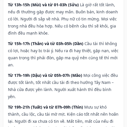
Từ 13h-15h (Mùi) và từ 01-03h (Sửu)
Là giờ rất tốt lành,
nếu đi thường gặp được may mắn. Buôn bán, kinh doanh
có lời. Người đi sắp về nhà. Phụ nữ có tin mừng. Mọi việc
trong nhà đều hòa hợp. Nếu có bệnh cầu thì sẽ khỏi, gia
đình đều mạnh khỏe.
Từ 15h-17h (Thân) và từ 03h-05h (Dần)
Cầu tài thì không
có lợi, hoặc hay bị trái ý. Nếu ra đi hay thiệt, gặp nạn, việc
quan trọng thì phải đòn, gặp ma quỷ nên cúng tế thì mới
an.
Từ 17h-19h (Dậu) và từ 05h-07h (Mão)
Mọi công việc đều
được tốt lành, tốt nhất cầu tài đi theo hướng Tây Nam –
Nhà cửa được yên lành. Người xuất hành thì đều bình
yên.
Từ 19h-21h (Tuất) và từ 07h-09h (Thìn)
Mưu sự khó
thành, cầu lộc, cầu tài mờ mịt. Kiện cáo tốt nhất nên hoãn
lại. Người đi xa chưa có tin về. Mất tiền, mất của nếu đi