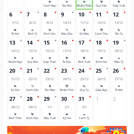
🐎
🐐
🐒
🐓
🐕
Canh Ngọ
Tân Mùi
Nhâm Thân
Quý Dậu
Giáp Tuất
6
7
8
9
10
11
12
7/12
8/12
9/12
10/12
11/12
12/12
13/12
🐖
🐀
🐂
🐅
🐈
🐉
🐍
Ất Hợi
Bính Tý
Đinh Sửu
Mậu Dần
Kỷ Mão
Canh Thìn
Tân Tỵ
13
14
15
16
17
18
19
14/12
15/12
16/12
17/12
18/12
19/12
20/12
🐎
🐐
🐒
🐓
🐕
🐖
🐀
Nhâm Ngọ
Quý Mùi
Giáp Thân
Ất Dậu
Bính Tuất
Đinh Hợi
Mậu Tý
20
21
22
23
24
25
26
21/12
22/12
23/12
24/12
25/12
26/12
27/12
🐂
🐅
🐈
🐉
🐍
🐎
🐐
Kỷ Sửu
Canh Dần
Tân Mão
Nhâm Thìn
Quý Tỵ
Giáp Ngọ
Ất Mùi
27
28
29
30
31
1
2
28/12
29/12
1/1
2/1
3/1
🐒
🐓
🐕
🐖
🐀
Bính Thân
Đinh Dậu
Mậu Tuất
Kỷ Hợi
Canh Tý