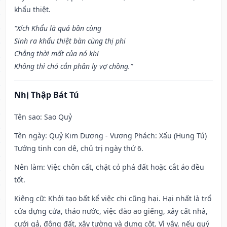
khẩu thiệt.
“Xích Khẩu là quả bần cùng
Sinh ra khẩu thiệt bàn cùng thị phi
Chẳng thời mất của nó khi
Không thì chó cắn phân ly vợ chồng.”
Nhị Thập Bát Tú
Tên sao
: Sao Quỷ
Tên ngày
: Quỷ Kim Dương - Vương Phách: Xấu (Hung Tú)
Tướng tinh con dê, chủ trị ngày thứ 6.
Nên làm
: Việc chôn cất, chặt cỏ phá đất hoặc cắt áo đều
tốt.
Kiêng cữ
: Khởi tạo bất kể việc chi cũng hại. Hại nhất là trổ
cửa dựng cửa, tháo nước, việc đào ao giếng, xây cất nhà,
cưới gả, động đất, xây tường và dựng cột. Vì vậy, nếu quý