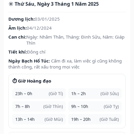
☀️ Thứ Sáu, Ngày 3 Tháng 1 Năm 2025
Dương lịch:
03/01/2025
Âm lịch:
04/12/2024
Can chi:
Ngày: Nhâm Thân, Tháng: Đinh Sửu, Năm: Giáp
Thìn
Tiết khí:
Đông chí
Ngày Bạch Hổ Túc:
Cấm đi xa, làm việc gì cũng không
thành công, rất xấu trong mọi việc
⏱️ Giờ Hoàng đạo
23h – 0h
(Giờ Tí)
1h – 2h
(Giờ Sửu)
7h – 8h
(Giờ Thìn)
9h – 10h
(Giờ Tỵ)
13h – 14h
(Giờ Mùi)
19h – 20h
(Giờ Tuất)