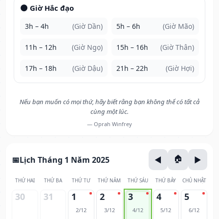
🌑 Giờ Hắc đạo
3h – 4h
(Giờ Dần)
5h – 6h
(Giờ Mão)
11h – 12h
(Giờ Ngọ)
15h – 16h
(Giờ Thân)
17h – 18h
(Giờ Dậu)
21h – 22h
(Giờ Hợi)
Nếu bạn muốn có mọi thứ, hãy biết rằng bạn không thể có tất cả
cùng một lúc.
— Oprah Winfrey
Lịch Tháng 1 Năm 2025
THỨ HAI
THỨ BA
THỨ TƯ
THỨ NĂM
THỨ SÁU
THỨ BẢY
CHỦ NHẬT
30
31
1
2
3
4
5
2/12
3/12
4/12
5/12
6/12