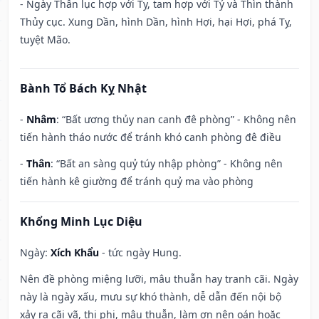
- Ngày Thân lục hợp với Tỵ, tam hợp với Tý và Thìn thành
Thủy cục. Xung Dần, hình Dần, hình Hợi, hại Hợi, phá Tỵ,
tuyệt Mão.
Bành Tổ Bách Kỵ Nhật
-
Nhâm
: “Bất ương thủy nan canh đê phòng” - Không nên
tiến hành tháo nước để tránh khó canh phòng đê điều
-
Thân
: “Bất an sàng quỷ túy nhập phòng” - Không nên
tiến hành kê giường để tránh quỷ ma vào phòng
Khổng Minh Lục Diệu
Ngày:
Xích Khẩu
- tức ngày Hung.
Nên đề phòng miệng lưỡi, mâu thuẫn hay tranh cãi. Ngày
này là ngày xấu, mưu sự khó thành, dễ dẫn đến nội bộ
xảy ra cãi vã, thị phi, mâu thuẫn, làm ơn nên oán hoặc