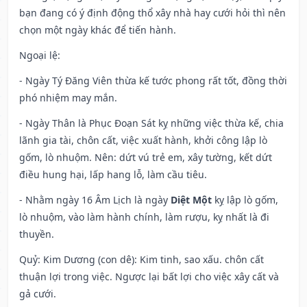
bạn đang có ý định động thổ xây nhà hay cưới hỏi thì nên
chọn một ngày khác để tiến hành.
Ngoại lệ
:
- Ngày Tý Đăng Viên thừa kế tước phong rất tốt, đồng thời
phó nhiệm may mắn.
- Ngày Thân là Phục Đoạn Sát kỵ những việc thừa kế, chia
lãnh gia tài, chôn cất, việc xuất hành, khởi công lập lò
gốm, lò nhuộm. Nên: dứt vú trẻ em, xây tường, kết dứt
điều hung hại, lấp hang lỗ, làm cầu tiêu.
- Nhằm ngày 16 Âm Lịch là ngày
Diệt Một
kỵ lập lò gốm,
lò nhuộm, vào làm hành chính, làm rượu, kỵ nhất là đi
thuyền.
Quỷ: Kim Dương (con dê): Kim tinh, sao xấu. chôn cất
thuận lợi trong việc. Ngược lại bất lợi cho việc xây cất và
gả cưới.