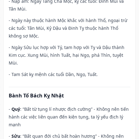
- Nạp âm: Ngày Tang Chá Mộc, kỵ các tuổi: Đinh Mùi và
Tân Mùi.
- Ngày này thuộc hành Mộc khắc với hành Thổ, ngoại trừ
các tuổi: Tân Mùi, Kỷ Dậu và Đinh Tỵ thuộc hành Thổ
không sợ Mộc.
- Ngày Sửu lục hợp với Tý, tam hợp với Tỵ và Dậu thành
Kim cục. Xung Mùi, hình Tuất, hại Ngọ, phá Thìn, tuyệt
Mùi.
- Tam Sát kỵ mệnh các tuổi Dần, Ngọ, Tuất.
Bành Tổ Bách Kỵ Nhật
-
Quý
: “Bất từ tụng lí nhược địch cường” - Không nên tiến
hành các việc liên quan đến kiện tụng, ta lý yếu địch lý
mạnh
-
Sửu
: “Bất quan đới chủ bất hoàn hương” - Không nên