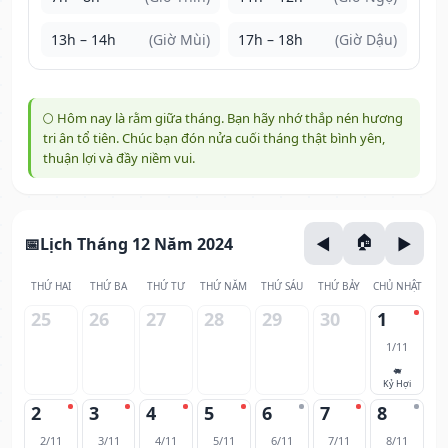
13h – 14h
(Giờ Mùi)
17h – 18h
(Giờ Dậu)
🌕 Hôm nay là rằm giữa tháng. Bạn hãy nhớ thắp nén hương
tri ân tổ tiên. Chúc bạn đón nửa cuối tháng thật bình yên,
thuận lợi và đầy niềm vui.
Lịch Tháng 12 Năm 2024
THỨ HAI
THỨ BA
THỨ TƯ
THỨ NĂM
THỨ SÁU
THỨ BẢY
CHỦ NHẬT
25
26
27
28
29
30
1
1/11
🐖
Kỷ Hợi
2
3
4
5
6
7
8
2/11
3/11
4/11
5/11
6/11
7/11
8/11