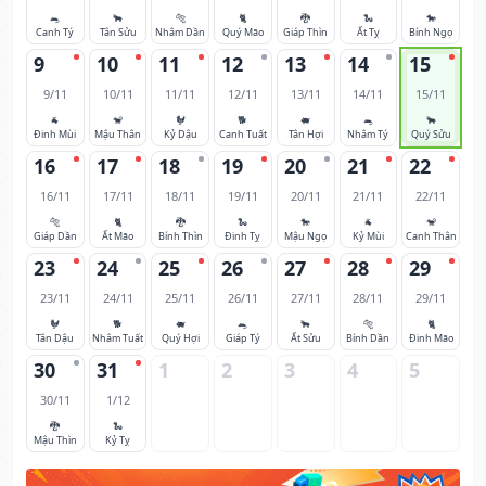
🐀
🐂
🐅
🐈
🐉
🐍
🐎
Canh Tý
Tân Sửu
Nhâm Dần
Quý Mão
Giáp Thìn
Ất Tỵ
Bính Ngọ
9
10
11
12
13
14
15
9/11
10/11
11/11
12/11
13/11
14/11
15/11
🐐
🐒
🐓
🐕
🐖
🐀
🐂
Đinh Mùi
Mậu Thân
Kỷ Dậu
Canh Tuất
Tân Hợi
Nhâm Tý
Quý Sửu
16
17
18
19
20
21
22
16/11
17/11
18/11
19/11
20/11
21/11
22/11
🐅
🐈
🐉
🐍
🐎
🐐
🐒
Giáp Dần
Ất Mão
Bính Thìn
Đinh Tỵ
Mậu Ngọ
Kỷ Mùi
Canh Thân
23
24
25
26
27
28
29
23/11
24/11
25/11
26/11
27/11
28/11
29/11
🐓
🐕
🐖
🐀
🐂
🐅
🐈
Tân Dậu
Nhâm Tuất
Quý Hợi
Giáp Tý
Ất Sửu
Bính Dần
Đinh Mão
30
31
1
2
3
4
5
30/11
1/12
🐉
🐍
Mậu Thìn
Kỷ Tỵ