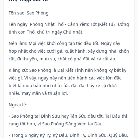
Tên sao
: Sao Phòng
Tên ngày
: Phòng Nhật Thố - Cảnh Yêm: Tốt (Kiết Tú) Tướng
tinh con Thỏ, chủ trị ngày Chủ nhật.
Nên làm
: Mọi việc khởi công tạo tác đều tốt. Ngày này
hợp nhất cho việc cưới gả, xuất hành, xây dựng nhà, chôn
cất, đi thuyền, mưu sự, chặt cỏ phá đất và cả cắt áo.
Kiêng cữ
: Sao Phòng là Đại Kiết Tinh nên không kỵ bất kỳ
việc gì. Vì vậy, ngày này nên tiến hành các việc lớn đặc
biệt là mua bán như nhà cửa, đất đai hay xe cộ được
nhiều may mắn và thuận lợi.
Ngoại lệ
:
- Sao Phòng tại Đinh Sửu hay Tân Sửu đều tốt. Tại Dậu thì
càng tốt hơn, vì Sao Phòng Đăng Viên tại Dậu.
- Trong 6 ngày Kỷ Tỵ, Kỷ Dậu, Đinh Tỵ, Đinh Sửu, Quý Dậu,