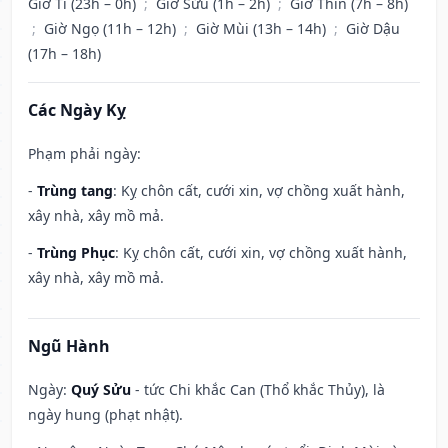
Giờ Tí (23h – 0h)
;
Giờ Sửu (1h – 2h)
;
Giờ Thìn (7h – 8h)
;
Giờ Ngọ (11h – 12h)
;
Giờ Mùi (13h – 14h)
;
Giờ Dậu
(17h – 18h)
Các Ngày Kỵ
Phạm phải ngày:
-
Trùng tang
: Kỵ chôn cất, cưới xin, vợ chồng xuất hành,
xây nhà, xây mồ mả.
-
Trùng Phục
: Kỵ chôn cất, cưới xin, vợ chồng xuất hành,
xây nhà, xây mồ mả.
Ngũ Hành
Ngày:
Quý Sửu
- tức Chi khắc Can (Thổ khắc Thủy), là
ngày hung (phạt nhật).