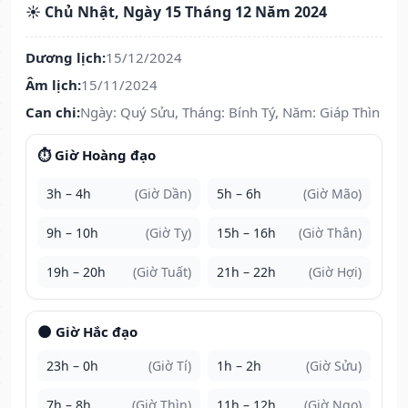
☀️ Chủ Nhật, Ngày 15 Tháng 12 Năm 2024
Dương lịch:
15/12/2024
Âm lịch:
15/11/2024
Can chi:
Ngày: Quý Sửu, Tháng: Bính Tý, Năm: Giáp Thìn
⏱️ Giờ Hoàng đạo
3h – 4h
(Giờ Dần)
5h – 6h
(Giờ Mão)
9h – 10h
(Giờ Tỵ)
15h – 16h
(Giờ Thân)
19h – 20h
(Giờ Tuất)
21h – 22h
(Giờ Hợi)
🌑 Giờ Hắc đạo
23h – 0h
(Giờ Tí)
1h – 2h
(Giờ Sửu)
7h – 8h
(Giờ Thìn)
11h – 12h
(Giờ Ngọ)