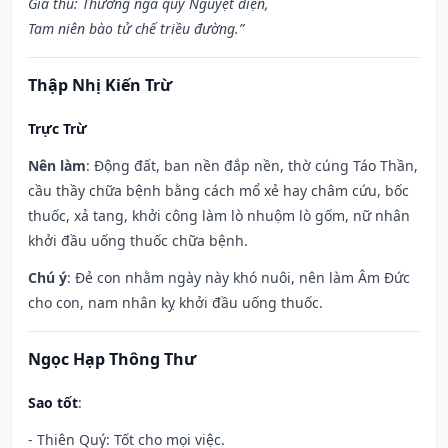
Giá thú: Thường nga quy Nguyệt điện,
Tam niên bào tử chế triều đường.”
Thập Nhị Kiến Trừ
Trực Trừ
Nên làm
: Động đất, ban nền đắp nền, thờ cúng Táo Thần,
cầu thầy chữa bệnh bằng cách mổ xẻ hay châm cứu, bốc
thuốc, xả tang, khởi công làm lò nhuộm lò gốm, nữ nhân
khởi đầu uống thuốc chữa bệnh.
Chú ý
: Đẻ con nhằm ngày này khó nuôi, nên làm Âm Đức
cho con, nam nhân kỵ khởi đầu uống thuốc.
Ngọc Hạp Thông Thư
Sao tốt
:
- Thiên Quý: Tốt cho mọi việc.