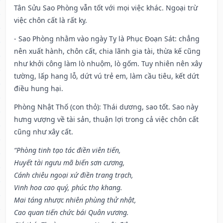
Tân Sửu Sao Phòng vẫn tốt với mọi việc khác. Ngoại trừ
việc chôn cất là rất kỵ.
- Sao Phòng nhằm vào ngày Tỵ là Phục Đoạn Sát: chẳng
nên xuất hành, chôn cất, chia lãnh gia tài, thừa kế cũng
như khởi công làm lò nhuộm, lò gốm. Tuy nhiên nên xây
tường, lấp hang lỗ, dứt vú trẻ em, làm cầu tiêu, kết dứt
điều hung hại.
Phòng Nhật Thố (con thỏ): Thái dương, sao tốt. Sao này
hưng vượng về tài sản, thuận lợi trong cả việc chôn cất
cũng như xây cất.
“Phòng tinh tạo tác điền viên tiến,
Huyết tài ngưu mã biến sơn cương,
Cánh chiêu ngoại xứ điền trang trạch,
Vinh hoa cao quý, phúc thọ khang.
Mai táng nhược nhiên phùng thử nhật,
Cao quan tiến chức bái Quân vương.