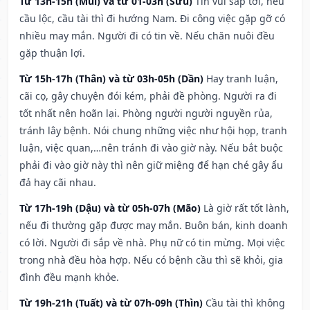
Từ 13h-15h (Mùi) và từ 01-03h (Sửu)
Tin vui sắp tới, nếu
cầu lộc, cầu tài thì đi hướng Nam. Đi công việc gặp gỡ có
nhiều may mắn. Người đi có tin về. Nếu chăn nuôi đều
gặp thuận lợi.
Từ 15h-17h (Thân) và từ 03h-05h (Dần)
Hay tranh luận,
cãi cọ, gây chuyện đói kém, phải đề phòng. Người ra đi
tốt nhất nên hoãn lại. Phòng người người nguyền rủa,
tránh lây bệnh. Nói chung những việc như hội họp, tranh
luận, việc quan,…nên tránh đi vào giờ này. Nếu bắt buộc
phải đi vào giờ này thì nên giữ miệng để hạn ché gây ẩu
đả hay cãi nhau.
Từ 17h-19h (Dậu) và từ 05h-07h (Mão)
Là giờ rất tốt lành,
nếu đi thường gặp được may mắn. Buôn bán, kinh doanh
có lời. Người đi sắp về nhà. Phụ nữ có tin mừng. Mọi việc
trong nhà đều hòa hợp. Nếu có bệnh cầu thì sẽ khỏi, gia
đình đều mạnh khỏe.
Từ 19h-21h (Tuất) và từ 07h-09h (Thìn)
Cầu tài thì không