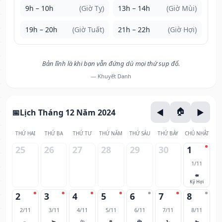
9h – 10h
(Giờ Tỵ)
13h – 14h
(Giờ Mùi)
19h – 20h
(Giờ Tuất)
21h – 22h
(Giờ Hợi)
Bản lĩnh là khi bạn vẫn đứng dù mọi thứ sụp đổ.
— Khuyết Danh
Lịch Tháng 12 Năm 2024
THỨ HAI
THỨ BA
THỨ TƯ
THỨ NĂM
THỨ SÁU
THỨ BẢY
CHỦ NHẬT
25
26
27
28
29
30
1
1/11
🐖
Kỷ Hợi
2
3
4
5
6
7
8
2/11
3/11
4/11
5/11
6/11
7/11
8/11
🐀
🐂
🐅
🐈
🐉
🐍
🐎