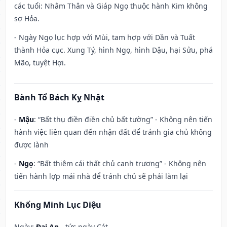
các tuổi: Nhâm Thân và Giáp Ngọ thuộc hành Kim không
sợ Hỏa.
- Ngày Ngọ lục hợp với Mùi, tam hợp với Dần và Tuất
thành Hỏa cục. Xung Tý, hình Ngọ, hình Dậu, hại Sửu, phá
Mão, tuyệt Hợi.
Bành Tổ Bách Kỵ Nhật
-
Mậu
: “Bất thụ điền điền chủ bất tường” - Không nên tiến
hành việc liên quan đến nhận đất để tránh gia chủ không
được lành
-
Ngọ
: “Bất thiêm cái thất chủ canh trương” - Không nên
tiến hành lợp mái nhà để tránh chủ sẽ phải làm lại
Khổng Minh Lục Diệu
Ngày:
Đại An
- tức ngày Cát.