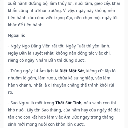
xuất hành đường bộ, làm thủy lợi, nuôi tằm, gieo cấy, khai
khẩn cũng như khai trương. Vì vậy, ngày này không nên
tiến hành các công việc trọng đại, nên chọn một ngày tốt
khác để tiến hành.
Ngoại lệ
:
- Ngày Ngọ Đăng Viên rất tốt. Ngày Tuất thì yên lành.
Ngày Dần là Tuyệt Nhật, không nên động tác việc chi,
riêng có ngày Nhâm Dần thì dùng được.
- Trúng ngày 14 Âm lịch là
Diệt Một Sát
, kiêng cữ: lập lò
nhuộm lò gốm, làm rượu, thừa kế sự nghiệp, vào làm
hành chánh, nhất là đi thuyền chẳng thể tránh khỏi rủi
ro.
- Sao Ngưu là một trong
Thất Sát Tinh
, nếu sanh con thì
khó nuôi. Lấy tên Sao tháng, của năm hay của ngày để đặt
tên cho con kết hợp làm việc Âm Đức ngay trong tháng
sinh mới mong nuôi con khôn lớn được.