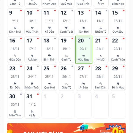
Canh Tý
Tân Sửu
Nhâm Dần
Quý Mão
Giáp Thìn
Ất Tỵ
Bính Ngọ
9
10
11
12
13
14
15
9/11
10/11
11/11
12/11
13/11
14/11
15/11
🐐
🐒
🐓
🐕
🐖
🐀
🐂
Đinh Mùi
Mậu Thân
Kỷ Dậu
Canh Tuất
Tân Hợi
Nhâm Tý
Quý Sửu
16
17
18
19
20
21
22
16/11
17/11
18/11
19/11
20/11
21/11
22/11
🐅
🐈
🐉
🐍
🐎
🐐
🐒
Giáp Dần
Ất Mão
Bính Thìn
Đinh Tỵ
Mậu Ngọ
Kỷ Mùi
Canh Thân
23
24
25
26
27
28
29
23/11
24/11
25/11
26/11
27/11
28/11
29/11
🐓
🐕
🐖
🐀
🐂
🐅
🐈
Tân Dậu
Nhâm Tuất
Quý Hợi
Giáp Tý
Ất Sửu
Bính Dần
Đinh Mão
30
31
1
2
3
4
5
30/11
1/12
🐉
🐍
Mậu Thìn
Kỷ Tỵ