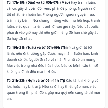
Từ 17h-19h (Dậu) và từ 05h-07h (Mão)
Hay tranh luận,
cãi cọ, gây chuyện đói kém, phải đề phòng. Người ra đi
tốt nhất nên hoãn lại. Phòng người người nguyền rủa,
tránh lây bệnh. Nói chung những việc như hội họp, tranh
luận, việc quan,…nên tránh đi vào giờ này. Nếu bắt buộc
phải đi vào giờ này thì nên giữ miệng để hạn ché gây ẩu
đả hay cãi nhau.
Từ 19h-21h (Tuất) và từ 07h-09h (Thìn)
Là giờ rất tốt
lành, nếu đi thường gặp được may mắn. Buôn bán, kinh
doanh có lời. Người đi sắp về nhà. Phụ nữ có tin mừng.
Mọi việc trong nhà đều hòa hợp. Nếu có bệnh cầu thì sẽ
khỏi, gia đình đều mạnh khỏe.
Từ 21h-23h (Hợi) và từ 09h-11h (Tị)
Cầu tài thì không có
lợi, hoặc hay bị trái ý. Nếu ra đi hay thiệt, gặp nạn, việc
quan trọng thì phải đòn, gặp ma quỷ nên cúng tế thì mới
an.