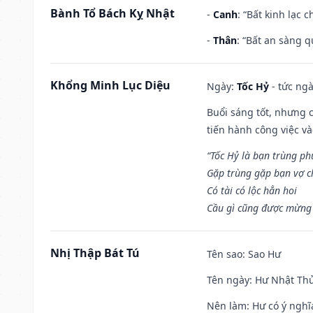
Bành Tổ Bách Kỵ Nhật
-
Canh
: “Bất kinh lạc
-
Thân
: “Bất an sàng 
Khổng Minh Lục Diệu
Ngày:
Tốc Hỷ
- tức ngà
Buổi sáng tốt, nhưng 
tiến hành công việc v
“Tốc Hỷ là bạn trùng p
Gặp trùng gặp bạn vợ c
Có tài có lộc hẳn hoi
Cầu gì cũng được mừng 
Nhị Thập Bát Tú
Tên sao
: Sao Hư
Tên ngày
: Hư Nhật Thử
Nên làm
: Hư có ý ngh