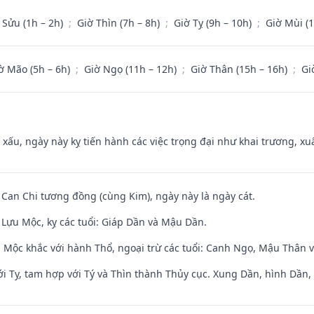
 Sửu (1h – 2h)
;
Giờ Thìn (7h – 8h)
;
Giờ Tỵ (9h – 10h)
;
Giờ Mùi (
ờ Mão (5h – 6h)
;
Giờ Ngọ (11h – 12h)
;
Giờ Thân (15h – 16h)
;
Gi
y xấu, ngày này kỵ tiến hành các việc trọng đại như khai trương, xuấ
 Can Chi tương đồng (cùng Kim), ngày này là ngày cát.
Lựu Mộc, kỵ các tuổi: Giáp Dần và Mậu Dần.
 Mộc khắc với hành Thổ, ngoại trừ các tuổi: Canh Ngọ, Mậu Thân 
i Tỵ, tam hợp với Tý và Thìn thành Thủy cục. Xung Dần, hình Dần, h