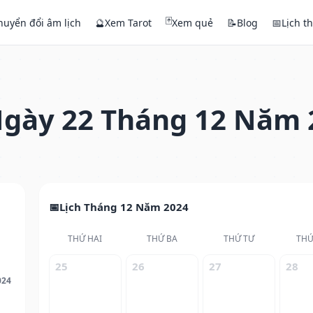
🃏
huyển đổi âm lịch
🔮
Xem Tarot
Xem quẻ
📝
Blog
📅
Lịch t
gày 22 Tháng 12 Năm 
Lịch Tháng 12 Năm 2024
THỨ HAI
THỨ BA
THỨ TƯ
THỨ
25
26
27
28
024