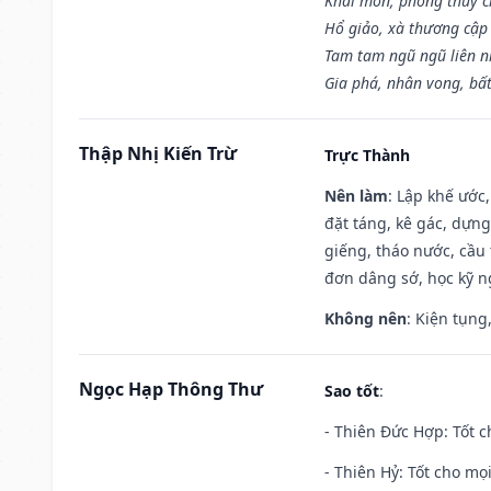
Khai môn, phóng thủy ch
Hổ giảo, xà thương cập 
Tam tam ngũ ngũ liên n
Gia phá, nhân vong, bấ
Thập Nhị Kiến Trừ
Trực Thành
Nên làm
: Lập khế ước
đặt táng, kê gác, dựng
giếng, tháo nước, cầu 
đơn dâng sớ, học kỹ ng
Không nên
: Kiện tụng
Ngọc Hạp Thông Thư
Sao tốt
:
- Thiên Đức Hợp: Tốt c
- Thiên Hỷ: Tốt cho mọi