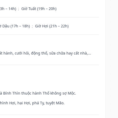
13h – 14h)
;
Giờ Tuất (19h – 20h)
ờ Dậu (17h – 18h)
;
Giờ Hợi (21h – 22h)
t hành, cưới hỏi, động thổ, sửa chữa hay cất nhà,...
và Bính Thìn thuộc hành Thổ không sợ Mộc.
ình Hợi, hại Hợi, phá Tỵ, tuyệt Mão.