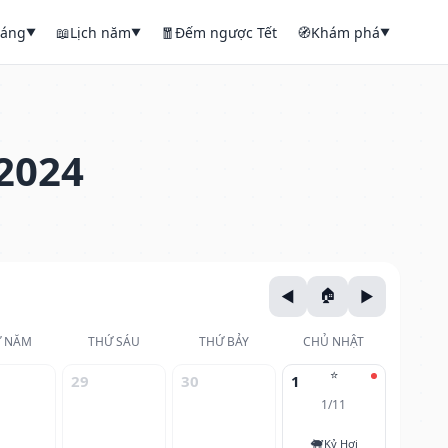
háng
📖
Lịch năm
🧧
Đếm ngược Tết
🧭
Khám phá
▼
▼
▼
2024
 NĂM
THỨ SÁU
THỨ BẢY
CHỦ NHẬT
⭐
29
30
1
1/11
🐖
Kỷ Hợi