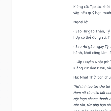
Kiêng cữ
: Tạo tác khở
vậy, nếu quý bạn muốn 
Ngoại lệ
:
- Sao Hư gặp Thân, Tý 
hợp có thể động sự. Tr
- Sao Hư gặp ngày Tý t
hành, khởi công làm lò
- Gặp Huyền Nhật (nhữ
Kiêng cữ: làm rượu, v
Hư: Nhật Thử (con chuộ
“Hư tinh tạo tác chủ tai
Nam nữ cô miên bất nhấ
Nội loạn phong thanh vô 
Nhi tôn, tức phụ bạn n