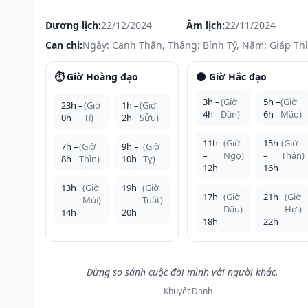
Dương lịch:
22/12/2024
Âm lịch:
22/11/2024
Can chi:
Ngày: Canh Thân, Tháng: Bính Tý, Năm: Giáp Th
⏱️ Giờ Hoàng đạo
🌑 Giờ Hắc đạo
3h –
(Giờ
5h –
(Giờ
23h –
(Giờ
1h –
(Giờ
4h
Dần)
6h
Mão)
0h
Tí)
2h
Sửu)
11h
(Giờ
15h
(Giờ
7h –
(Giờ
9h –
(Giờ
–
Ngọ)
–
Thân)
8h
Thìn)
10h
Tỵ)
12h
16h
13h
(Giờ
19h
(Giờ
17h
(Giờ
21h
(Giờ
–
Mùi)
–
Tuất)
–
Dậu)
–
Hợi)
14h
20h
18h
22h
Đừng so sánh cuộc đời mình với người khác.
— Khuyết Danh