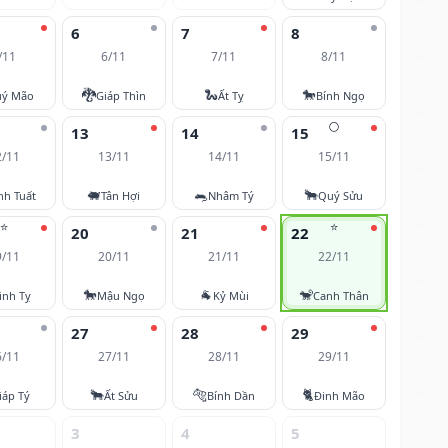
6
7
8
/11
6/11
7/11
8/11
🐉
🐍
🐎
ý Mão
Giáp Thìn
Ất Tỵ
Bính Ngọ
🌕
13
14
15
2/11
13/11
14/11
15/11
🐖
🐀
🐂
nh Tuất
Tân Hợi
Nhâm Tý
Quý Sửu
⭐
⭐
20
21
22
9/11
20/11
21/11
22/11
🐎
🐐
🐒
inh Tỵ
Mậu Ngọ
Kỷ Mùi
Canh Thân
27
28
29
6/11
27/11
28/11
29/11
🐂
🐅
🐈
iáp Tý
Ất Sửu
Bính Dần
Đinh Mão
3
4
5