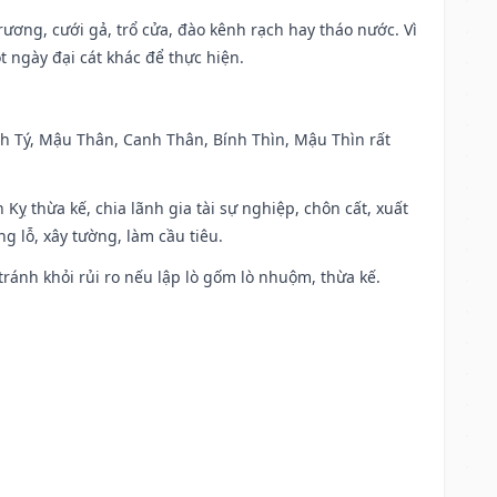
trương, cưới gả, trổ cửa, đào kênh rạch hay tháo nước. Vì
t ngày đại cát khác để thực hiện.
anh Tý, Mậu Thân, Canh Thân, Bính Thìn, Mậu Thìn rất
 Kỵ thừa kế, chia lãnh gia tài sự nghiệp, chôn cất, xuất
g lỗ, xây tường, làm cầu tiêu.
 tránh khỏi rủi ro nếu lập lò gốm lò nhuộm, thừa kế.