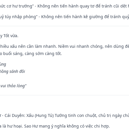
 chức cơ hư trướng” - Không nên tiến hành quay tơ để tránh cũi dệt
quỷ túy nhập phòng” - Không nên tiến hành kê giường để tránh q
y Tốt vừa.
chiều xấu nên cần làm nhanh. Niềm vui nhanh chóng, nên dùng để 
ào buổi sáng, càng sớm càng tốt.
hùng
hồng sánh đôi
vui thỏa lòng”
 - Cái Duyên: Xấu (Hung Tú) Tướng tinh con chuột, chủ trị ngày ch
ĩa là hư hoại. Sao Hư mang ý nghĩa không có việc chi hợp.