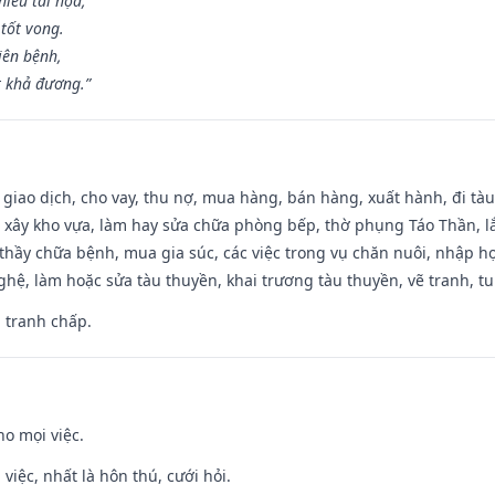
iêu tai họa,
tốt vong.
iên bệnh,
t khả đương.”
, giao dịch, cho vay, thu nợ, mua hàng, bán hàng, xuất hành, đi tà
 xây kho vựa, làm hay sửa chữa phòng bếp, thờ phụng Táo Thần, lắp
thầy chữa bệnh, mua gia súc, các việc trong vụ chăn nuôi, nhập học
hệ, làm hoặc sửa tàu thuyền, khai trương tàu thuyền, vẽ tranh, tu 
, tranh chấp.
ho mọi việc.
 việc, nhất là hôn thú, cưới hỏi.