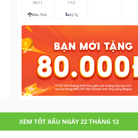
30/11
1/12
🐉
🐍
Mậu Thìn
Kỷ Tỵ
XEM TỐT XẤU NGÀY 22 THÁNG 12