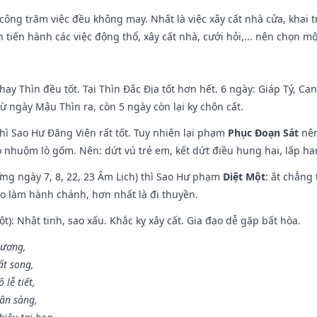
i công trăm việc đều không may. Nhất là việc xây cất nhà cửa, khai 
tiến hành các việc động thổ, xây cất nhà, cưới hỏi,... nên chọn mộ
hay Thìn đều tốt. Tại Thìn Đắc Địa tốt hơn hết. 6 ngày: Giáp Tý, C
ừ ngày Mậu Thìn ra, còn 5 ngày còn lại kỵ chôn cất.
hì Sao Hư Đăng Viên rất tốt. Tuy nhiên lại phạm
Phục Đoạn Sát
nên
 nhuộm lò gốm. Nên: dứt vú trẻ em, kết dứt điều hung hại, lấp han
ng ngày 7, 8, 22, 23 Âm Lịch) thì Sao Hư phạm
Diệt Một
: ắt chẳng
ào làm hành chánh, hơn nhất là đi thuyền.
t): Nhật tinh, sao xấu. Khắc kỵ xây cất. Gia đạo dễ gặp bất hòa.
 ương,
t song,
lễ tiết,
hân sàng,