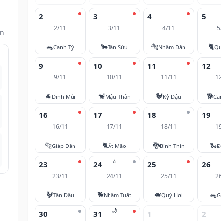
2
3
4
5
2/11
3/11
4/11
5
ìn
🐀
🐂
🐅
🐈
Canh Tý
Tân Sửu
Nhâm Dần
Qu
9
10
11
12
9/11
10/11
11/11
1
🐐
🐒
🐓
🐕
Đinh Mùi
Mậu Thân
Kỷ Dậu
Ca
16
17
18
19
16/11
17/11
18/11
1
🐅
🐈
🐉
🐍
Giáp Dần
Ất Mão
Bính Thìn
Đ
⭐
23
24
25
26
23/11
24/11
25/11
2
🐓
🐕
🐖
🐀
Tân Dậu
Nhâm Tuất
Quý Hợi
G
🌙
30
31
1
2