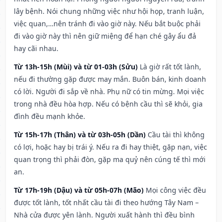
lây bệnh. Nói chung những việc như hội họp, tranh luận,
việc quan,…nên tránh đi vào giờ này. Nếu bắt buộc phải
đi vào giờ này thì nên giữ miệng để hạn ché gây ẩu đả
hay cãi nhau.
Từ 13h-15h (Mùi) và từ 01-03h (Sửu)
Là giờ rất tốt lành,
nếu đi thường gặp được may mắn. Buôn bán, kinh doanh
có lời. Người đi sắp về nhà. Phụ nữ có tin mừng. Mọi việc
trong nhà đều hòa hợp. Nếu có bệnh cầu thì sẽ khỏi, gia
đình đều mạnh khỏe.
Từ 15h-17h (Thân) và từ 03h-05h (Dần)
Cầu tài thì không
có lợi, hoặc hay bị trái ý. Nếu ra đi hay thiệt, gặp nạn, việc
quan trọng thì phải đòn, gặp ma quỷ nên cúng tế thì mới
an.
Từ 17h-19h (Dậu) và từ 05h-07h (Mão)
Mọi công việc đều
được tốt lành, tốt nhất cầu tài đi theo hướng Tây Nam –
Nhà cửa được yên lành. Người xuất hành thì đều bình