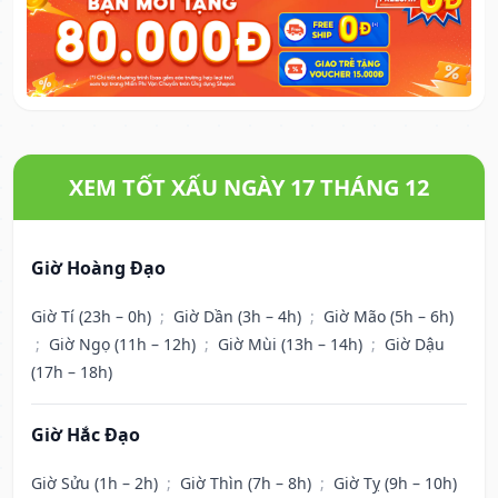
XEM TỐT XẤU NGÀY 17 THÁNG 12
Giờ Hoàng Đạo
Giờ Tí (23h – 0h)
;
Giờ Dần (3h – 4h)
;
Giờ Mão (5h – 6h)
;
Giờ Ngọ (11h – 12h)
;
Giờ Mùi (13h – 14h)
;
Giờ Dậu
(17h – 18h)
Giờ Hắc Đạo
Giờ Sửu (1h – 2h)
;
Giờ Thìn (7h – 8h)
;
Giờ Tỵ (9h – 10h)