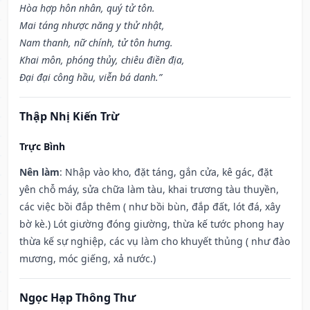
Hòa hợp hôn nhân, quý tử tôn.
Mai táng nhược năng y thử nhật,
Nam thanh, nữ chính, tử tôn hưng.
Khai môn, phóng thủy, chiêu điền địa,
Đại đại công hầu, viễn bá danh.”
Thập Nhị Kiến Trừ
Trực Bình
Nên làm
: Nhập vào kho, đặt táng, gắn cửa, kê gác, đặt
yên chỗ máy, sửa chữa làm tàu, khai trương tàu thuyền,
các việc bồi đắp thêm ( như bồi bùn, đắp đất, lót đá, xây
bờ kè.) Lót giường đóng giường, thừa kế tước phong hay
thừa kế sự nghiệp, các vụ làm cho khuyết thủng ( như đào
mương, móc giếng, xả nước.)
Ngọc Hạp Thông Thư