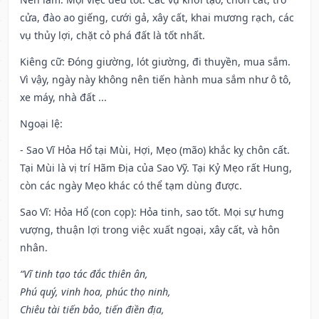
cửa, đào ao giếng, cưới gả, xây cất, khai mương rạch, các
vụ thủy lợi, chặt cỏ phá đất là tốt nhất.
Kiêng cữ
: Đóng giường, lót giường, đi thuyền, mua sắm.
Vì vậy, ngày này không nên tiến hành mua sắm như ô tô,
xe máy, nhà đất ...
Ngoại lệ
:
- Sao Vĩ Hỏa Hổ tại Mùi, Hợi, Mẹo (mão) khắc kỵ chôn cất.
Tại Mùi là vị trí Hãm Địa của Sao Vỹ. Tại Kỷ Mẹo rất Hung,
còn các ngày Mẹo khác có thể tạm dùng được.
Sao Vĩ: Hỏa Hổ (con cọp): Hỏa tinh, sao tốt. Mọi sự hưng
vượng, thuận lợi trong việc xuất ngoại, xây cất, và hôn
nhân.
“Vĩ tinh tạo tác đắc thiên ân,
Phú quý, vinh hoa, phúc thọ ninh,
Chiêu tài tiến bảo, tiến điền địa,