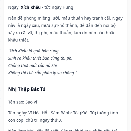
Ngày:
Xích Khẩu
- tức ngày Hung.
Nên đề phòng miệng lưỡi, mâu thuẫn hay tranh cãi. Ngày
này là ngày xấu, mưu sự khó thành, dễ dẫn đến nội bộ
xảy ra cãi vã, thị phi, mâu thuẫn, làm ơn nên oán hoặc
khẩu thiệt.
“Xích Khẩu là quả bần cùng
Sinh ra khẩu thiệt bàn cùng thị phi
Chẳng thời mất của nó khi
Không thì chó cắn phân ly vợ chồng.”
Nhị Thập Bát Tú
Tên sao
: Sao Vĩ
Tên ngày
: Vĩ Hỏa Hổ - Sầm Bành: Tốt (Kiết Tú) tướng tinh
con cọp, chủ trị ngày thứ 3.
Nên làm
: Mọi việc đều tốt. Các vụ khởi tạo, chôn cất, trổ