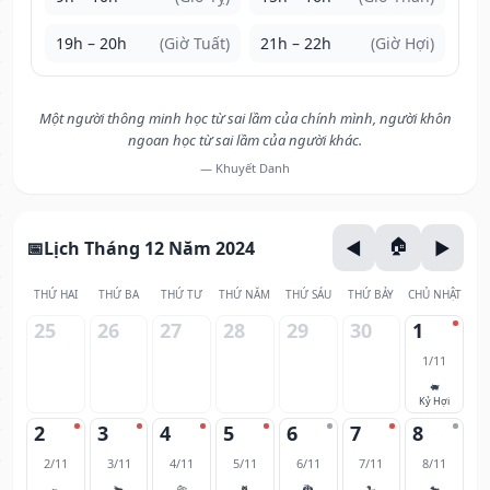
19h – 20h
(Giờ Tuất)
21h – 22h
(Giờ Hợi)
Một người thông minh học từ sai lầm của chính mình, người khôn
ngoan học từ sai lầm của người khác.
— Khuyết Danh
Lịch Tháng 12 Năm 2024
THỨ HAI
THỨ BA
THỨ TƯ
THỨ NĂM
THỨ SÁU
THỨ BẢY
CHỦ NHẬT
25
26
27
28
29
30
1
1/11
🐖
Kỷ Hợi
2
3
4
5
6
7
8
2/11
3/11
4/11
5/11
6/11
7/11
8/11
🐀
🐂
🐅
🐈
🐉
🐍
🐎