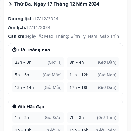
☀️ Thứ Ba, Ngày 17 Tháng 12 Năm 2024
Dương lịch:
17/12/2024
Âm lịch:
17/11/2024
Can chi:
Ngày: Ất Mão, Tháng: Bính Tý, Năm: Giáp Thìn
⏱️ Giờ Hoàng đạo
23h – 0h
(Giờ Tí)
3h – 4h
(Giờ Dần)
5h – 6h
(Giờ Mão)
11h – 12h
(Giờ Ngọ)
13h – 14h
(Giờ Mùi)
17h – 18h
(Giờ Dậu)
🌑 Giờ Hắc đạo
1h – 2h
(Giờ Sửu)
7h – 8h
(Giờ Thìn)
9h – 10h
(Giờ Tỵ)
15h – 16h
(Giờ Thân)