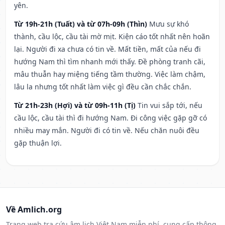
yên.
Từ 19h-21h (Tuất) và từ 07h-09h (Thìn)
Mưu sự khó
thành, cầu lộc, cầu tài mờ mịt. Kiện cáo tốt nhất nên hoãn
lại. Người đi xa chưa có tin về. Mất tiền, mất của nếu đi
hướng Nam thì tìm nhanh mới thấy. Đề phòng tranh cãi,
mâu thuẫn hay miệng tiếng tầm thường. Việc làm chậm,
lâu la nhưng tốt nhất làm việc gì đều cần chắc chắn.
Từ 21h-23h (Hợi) và từ 09h-11h (Tị)
Tin vui sắp tới, nếu
cầu lộc, cầu tài thì đi hướng Nam. Đi công việc gặp gỡ có
nhiều may mắn. Người đi có tin về. Nếu chăn nuôi đều
gặp thuận lợi.
Về Amlich.org
Trang web tra cứu âm lịch Việt Nam miễn phí, cung cấp thông