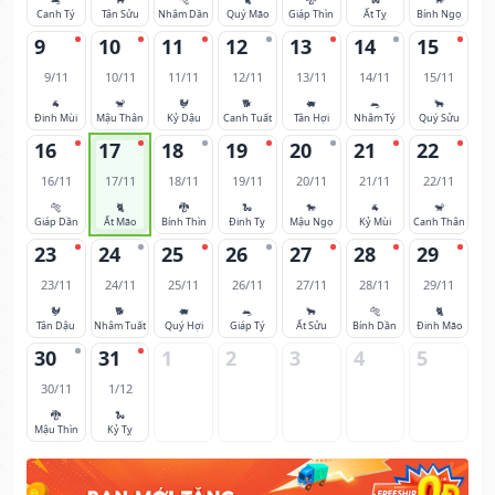
Canh Tý
Tân Sửu
Nhâm Dần
Quý Mão
Giáp Thìn
Ất Tỵ
Bính Ngọ
9
10
11
12
13
14
15
9/11
10/11
11/11
12/11
13/11
14/11
15/11
🐐
🐒
🐓
🐕
🐖
🐀
🐂
Đinh Mùi
Mậu Thân
Kỷ Dậu
Canh Tuất
Tân Hợi
Nhâm Tý
Quý Sửu
16
17
18
19
20
21
22
16/11
17/11
18/11
19/11
20/11
21/11
22/11
🐅
🐈
🐉
🐍
🐎
🐐
🐒
Giáp Dần
Ất Mão
Bính Thìn
Đinh Tỵ
Mậu Ngọ
Kỷ Mùi
Canh Thân
23
24
25
26
27
28
29
23/11
24/11
25/11
26/11
27/11
28/11
29/11
🐓
🐕
🐖
🐀
🐂
🐅
🐈
Tân Dậu
Nhâm Tuất
Quý Hợi
Giáp Tý
Ất Sửu
Bính Dần
Đinh Mão
30
31
1
2
3
4
5
30/11
1/12
🐉
🐍
Mậu Thìn
Kỷ Tỵ