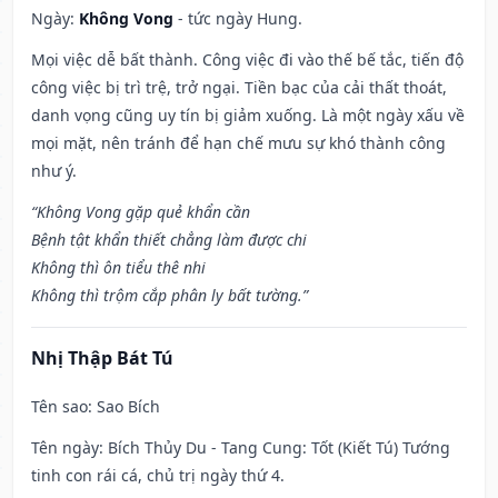
Ngày:
Không Vong
- tức ngày Hung.
Mọi việc dễ bất thành. Công việc đi vào thế bế tắc, tiến độ
công việc bị trì trệ, trở ngại. Tiền bạc của cải thất thoát,
danh vọng cũng uy tín bị giảm xuống. Là một ngày xấu về
mọi mặt, nên tránh để hạn chế mưu sự khó thành công
như ý.
“Không Vong gặp quẻ khẩn cần
Bệnh tật khẩn thiết chẳng làm được chi
Không thì ôn tiểu thê nhi
Không thì trộm cắp phân ly bất tường.”
Nhị Thập Bát Tú
Tên sao
: Sao Bích
Tên ngày
: Bích Thủy Du - Tang Cung: Tốt (Kiết Tú) Tướng
tinh con rái cá, chủ trị ngày thứ 4.