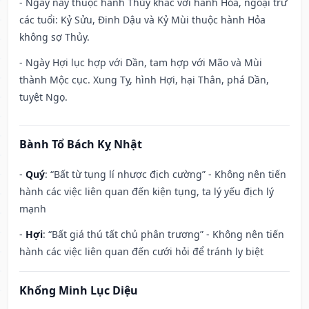
- Ngày này thuộc hành Thủy khắc với hành Hỏa, ngoại trừ
các tuổi: Kỷ Sửu, Đinh Dậu và Kỷ Mùi thuộc hành Hỏa
không sợ Thủy.
- Ngày Hợi lục hợp với Dần, tam hợp với Mão và Mùi
thành Mộc cục. Xung Tỵ, hình Hợi, hại Thân, phá Dần,
tuyệt Ngọ.
Bành Tổ Bách Kỵ Nhật
-
Quý
: “Bất từ tụng lí nhược địch cường” - Không nên tiến
hành các việc liên quan đến kiện tụng, ta lý yếu địch lý
mạnh
-
Hợi
: “Bất giá thú tất chủ phân trương” - Không nên tiến
hành các việc liên quan đến cưới hỏi để tránh ly biệt
Khổng Minh Lục Diệu