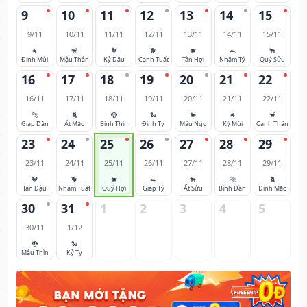
9
10
11
12
13
14
15
9/11
10/11
11/11
12/11
13/11
14/11
15/11
🐐
🐒
🐓
🐕
🐖
🐀
🐂
Đinh Mùi
Mậu Thân
Kỷ Dậu
Canh Tuất
Tân Hợi
Nhâm Tý
Quý Sửu
16
17
18
19
20
21
22
16/11
17/11
18/11
19/11
20/11
21/11
22/11
🐅
🐈
🐉
🐍
🐎
🐐
🐒
Giáp Dần
Ất Mão
Bính Thìn
Đinh Tỵ
Mậu Ngọ
Kỷ Mùi
Canh Thân
23
24
25
26
27
28
29
23/11
24/11
25/11
26/11
27/11
28/11
29/11
🐓
🐕
🐖
🐀
🐂
🐅
🐈
Tân Dậu
Nhâm Tuất
Quý Hợi
Giáp Tý
Ất Sửu
Bính Dần
Đinh Mão
30
31
1
2
3
4
5
30/11
1/12
🐉
🐍
Mậu Thìn
Kỷ Tỵ