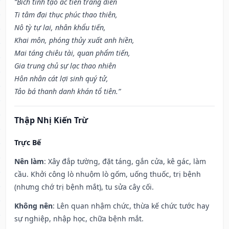
“Bích tinh tạo ác tiến trang điền
Ti tâm đại thục phúc thao thiên,
Nô tỳ tự lai, nhân khẩu tiến,
Khai môn, phóng thủy xuất anh hiền,
Mai táng chiêu tài, quan phẩm tiến,
Gia trung chủ sự lạc thao nhiên
Hôn nhân cát lợi sinh quý tử,
Tảo bá thanh danh khán tổ tiên.”
Thập Nhị Kiến Trừ
Trực Bế
Nên làm
: Xây đắp tường, đặt táng, gắn cửa, kê gác, làm
cầu. Khởi công lò nhuộm lò gốm, uống thuốc, trị bệnh
(nhưng chớ trị bệnh mắt), tu sửa cây cối.
Không nên
: Lên quan nhậm chức, thừa kế chức tước hay
sự nghiệp, nhập học, chữa bệnh mắt.