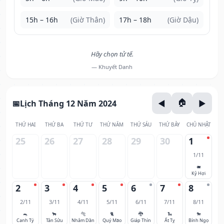
15h – 16h
(Giờ Thân)
17h – 18h
(Giờ Dậu)
Hãy chọn tử tế.
— Khuyết Danh
Lịch Tháng 12 Năm 2024
THỨ HAI
THỨ BA
THỨ TƯ
THỨ NĂM
THỨ SÁU
THỨ BẢY
CHỦ NHẬT
25
26
27
28
29
30
1
1/11
🐖
Kỷ Hợi
2
3
4
5
6
7
8
2/11
3/11
4/11
5/11
6/11
7/11
8/11
🐀
🐂
🐅
🐈
🐉
🐍
🐎
Canh Tý
Tân Sửu
Nhâm Dần
Quý Mão
Giáp Thìn
Ất Tỵ
Bính Ngọ