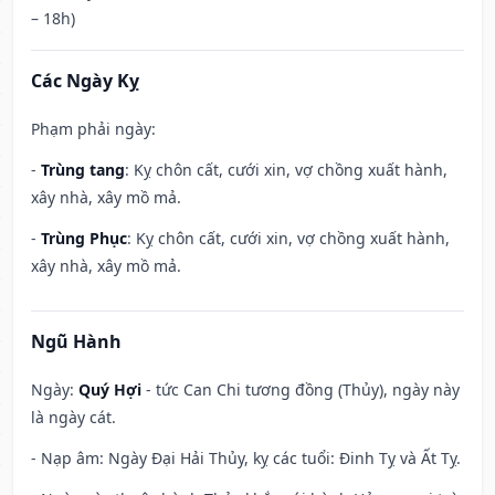
– 18h)
Các Ngày Kỵ
Phạm phải ngày:
-
Trùng tang
: Kỵ chôn cất, cưới xin, vợ chồng xuất hành,
xây nhà, xây mồ mả.
-
Trùng Phục
: Kỵ chôn cất, cưới xin, vợ chồng xuất hành,
xây nhà, xây mồ mả.
Ngũ Hành
Ngày:
Quý Hợi
- tức Can Chi tương đồng (Thủy), ngày này
là ngày cát.
- Nạp âm: Ngày Đại Hải Thủy, kỵ các tuổi: Đinh Tỵ và Ất Tỵ.