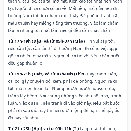
thành, cầu lộc, cầu tài mờ mịt. Kiện cáo tốt nhất nên hoãn
lại. Người đi xa chưa có tin về. Mất tiền, mất của nếu đi
hướng Nam thì tìm nhanh mới thấy. Đề phòng tranh cãi,
mâu thuẫn hay miệng tiếng tầm thường. Việc làm chậm,
lâu la nhưng tốt nhất làm việc gì đều cần chắc chắn.
Từ 17h-19h (Dậu) và từ 05h-07h (Mão)
Tin vui sắp tới,
nếu cầu lộc, cầu tài thì đi hướng Nam. Đi công việc gặp
gỡ có nhiều may mắn. Người đi có tin về. Nếu chăn nuôi
đều gặp thuận lợi.
Từ 19h-21h (Tuất) và từ 07h-09h (Thìn)
Hay tranh luận,
cãi cọ, gây chuyện đói kém, phải đề phòng. Người ra đi
tốt nhất nên hoãn lại. Phòng người người nguyền rủa,
tránh lây bệnh. Nói chung những việc như hội họp, tranh
luận, việc quan,…nên tránh đi vào giờ này. Nếu bắt buộc
phải đi vào giờ này thì nên giữ miệng để hạn ché gây ẩu
đả hay cãi nhau.
Từ 21h-23h (Hợi) và từ 09h-11h (Tị)
Là giờ rất tốt lành,