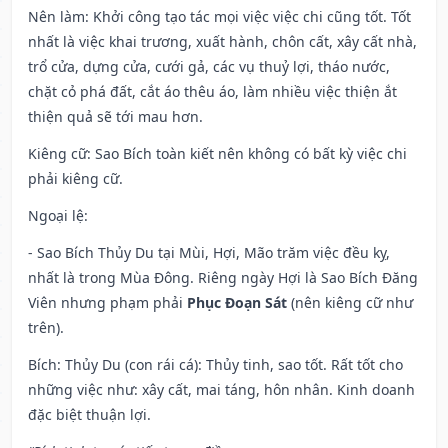
Nên làm
: Khởi công tạo tác mọi việc việc chi cũng tốt. Tốt
nhất là việc khai trương, xuất hành, chôn cất, xây cất nhà,
trổ cửa, dựng cửa, cưới gả, các vụ thuỷ lợi, tháo nước,
chặt cỏ phá đất, cắt áo thêu áo, làm nhiều việc thiện ắt
thiện quả sẽ tới mau hơn.
Kiêng cữ
: Sao Bích toàn kiết nên không có bất kỳ việc chi
phải kiêng cữ.
Ngoại lệ
:
- Sao Bích Thủy Du tại Mùi, Hợi, Mão trăm việc đều kỵ,
nhất là trong Mùa Đông. Riêng ngày Hợi là Sao Bích Đăng
Viên nhưng phạm phải
Phục Đoạn Sát
(nên kiêng cữ như
trên).
Bích: Thủy Du (con rái cá): Thủy tinh, sao tốt. Rất tốt cho
những việc như: xây cất, mai táng, hôn nhân. Kinh doanh
đặc biệt thuận lợi.