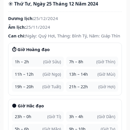
☀️ Thứ Tư, Ngày 25 Tháng 12 Năm 2024
Dương lịch:
25/12/2024
Âm lịch:
25/11/2024
Can chi:
Ngày: Quý Hợi, Tháng: Bính Tý, Năm: Giáp Thìn
⏱️ Giờ Hoàng đạo
1h – 2h
(Giờ Sửu)
7h – 8h
(Giờ Thìn)
11h – 12h
(Giờ Ngọ)
13h – 14h
(Giờ Mùi)
19h – 20h
(Giờ Tuất)
21h – 22h
(Giờ Hợi)
🌑 Giờ Hắc đạo
23h – 0h
(Giờ Tí)
3h – 4h
(Giờ Dần)
5h – 6h
(Giờ Mão)
9h – 10h
(Giờ Tỵ)