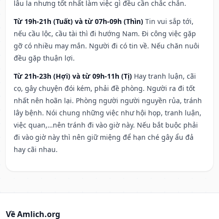
lâu la nhưng tốt nhất làm việc gì đều cần chắc chắn.
Từ 19h-21h (Tuất) và từ 07h-09h (Thìn)
Tin vui sắp tới,
nếu cầu lộc, cầu tài thì đi hướng Nam. Đi công việc gặp
gỡ có nhiều may mắn. Người đi có tin về. Nếu chăn nuôi
đều gặp thuận lợi.
Từ 21h-23h (Hợi) và từ 09h-11h (Tị)
Hay tranh luận, cãi
cọ, gây chuyện đói kém, phải đề phòng. Người ra đi tốt
nhất nên hoãn lại. Phòng người người nguyền rủa, tránh
lây bệnh. Nói chung những việc như hội họp, tranh luận,
việc quan,…nên tránh đi vào giờ này. Nếu bắt buộc phải
đi vào giờ này thì nên giữ miệng để hạn ché gây ẩu đả
hay cãi nhau.
Về Amlich.org