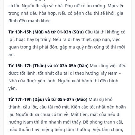
có lời. Người đi sắp về nhà. Phụ nữ có tin mừng. Mọi việc
trong nhà đều hòa hợp. Nếu có bệnh cầu thì sẽ khỏi, gia
đình đều mạnh khỏe.
Từ 13h-15h (Mùi) và từ 01-03h (Sửu)
Cầu tài thì không có
lợi, hoặc hay bị trái ý. Nếu ra đi hay thiệt, gặp nạn, việc
quan trọng thì phải đòn, gặp ma quỷ nên cúng tế thì mới
an.
Từ 15h-17h (Thân) và từ 03h-05h (Dần)
Mọi công việc đều
được tốt lành, tốt nhất cầu tài đi theo hướng Tây Nam –
Nhà cửa được yên lành. Người xuất hành thì đều bình
yên.
Từ 17h-19h (Dậu) và từ 05h-07h (Mão)
Mưu sự khó
thành, cầu lộc, cầu tài mờ mịt. Kiện cáo tốt nhất nên hoãn
lại. Người đi xa chưa có tin về. Mất tiền, mất của nếu đi
hướng Nam thì tìm nhanh mới thấy. Đề phòng tranh cãi,
mâu thuẫn hay miệng tiếng tầm thường. Việc làm chậm,