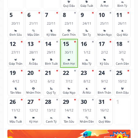
🐓
🐕
🐖
🐀
Quý Dậu
Giáp Tuất
Ất Hợi
Bính Tý
5
6
7
8
9
10
11
20/11
21/11
22/11
23/11
24/11
25/11
26/11
🐂
🐅
🐈
🐉
🐍
🐎
🐐
Đinh Sửu
Mậu Dần
Kỷ Mão
Canh Thìn
Tân Tỵ
Nhâm Ngọ
Quý Mùi
12
13
14
15
16
17
18
27/11
28/11
29/11
30/11
1/12
2/12
3/12
🐒
🐓
🐕
🐖
🐀
🐂
🐅
Giáp Thân
Ất Dậu
Bính Tuất
Đinh Hợi
Mậu Tý
Kỷ Sửu
Canh Dần
19
20
21
22
23
24
25
4/12
5/12
6/12
7/12
8/12
9/12
10/12
🐈
🐉
🐍
🐎
🐐
🐒
🐓
Tân Mão
Nhâm Thìn
Quý Tỵ
Giáp Ngọ
Ất Mùi
Bính Thân
Đinh Dậu
26
27
28
29
30
31
1
11/12
12/12
13/12
14/12
15/12
16/12
🐕
🐖
🐀
🐂
🐅
🐈
Mậu Tuất
Kỷ Hợi
Canh Tý
Tân Sửu
Nhâm Dần
Quý Mão