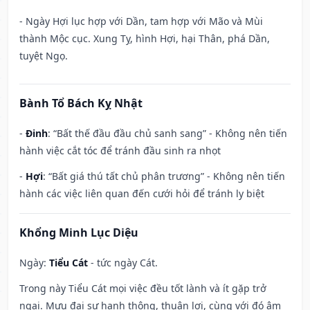
- Ngày Hợi lục hợp với Dần, tam hợp với Mão và Mùi
thành Mộc cục. Xung Tỵ, hình Hợi, hại Thân, phá Dần,
tuyệt Ngọ.
Bành Tổ Bách Kỵ Nhật
-
Đinh
: “Bất thế đầu đầu chủ sanh sang” - Không nên tiến
hành việc cắt tóc để tránh đầu sinh ra nhọt
-
Hợi
: “Bất giá thú tất chủ phân trương” - Không nên tiến
hành các việc liên quan đến cưới hỏi để tránh ly biệt
Khổng Minh Lục Diệu
Ngày:
Tiểu Cát
- tức ngày Cát.
Trong này Tiểu Cát mọi việc đều tốt lành và ít gặp trở
ngại. Mưu đại sự hanh thông, thuận lợi, cùng với đó âm