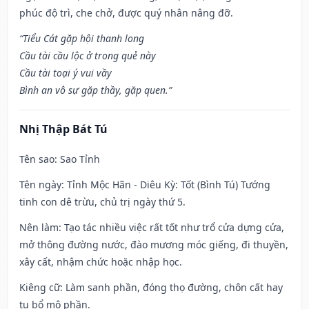
phúc độ trì, che chở, được quý nhân nâng đỡ.
“Tiểu Cát gặp hội thanh long
Cầu tài cầu lộc ở trong quẻ này
Cầu tài toại ý vui vầy
Bình an vô sự gặp thầy, gặp quen.”
Nhị Thập Bát Tú
Tên sao
: Sao Tỉnh
Tên ngày
: Tỉnh Mộc Hãn - Diêu Kỳ: Tốt (Bình Tú) Tướng
tinh con dê trừu, chủ trị ngày thứ 5.
Nên làm
: Tạo tác nhiều việc rất tốt như trổ cửa dựng cửa,
mở thông đường nước, đào mương móc giếng, đi thuyền,
xây cất, nhậm chức hoặc nhập học.
Kiêng cữ
: Làm sanh phần, đóng thọ đường, chôn cất hay
tu bổ mộ phần.