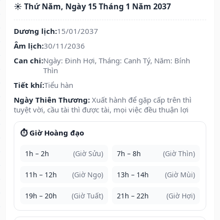
☀️ Thứ Năm, Ngày 15 Tháng 1 Năm 2037
Dương lịch:
15/01/2037
Âm lịch:
30/11/2036
Can chi:
Ngày: Đinh Hợi, Tháng: Canh Tý, Năm: Bính
Thìn
Tiết khí:
Tiểu hàn
Ngày Thiên Thương:
Xuất hành để gặp cấp trên thì
tuyệt vời, cầu tài thì được tài, mọi việc đều thuận lợi
⏱️ Giờ Hoàng đạo
1h – 2h
(Giờ Sửu)
7h – 8h
(Giờ Thìn)
11h – 12h
(Giờ Ngọ)
13h – 14h
(Giờ Mùi)
19h – 20h
(Giờ Tuất)
21h – 22h
(Giờ Hợi)