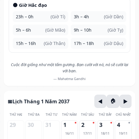
🌑 Giờ Hắc đạo
23h – 0h
(Giờ Tí)
3h – 4h
(Giờ Dần)
5h – 6h
(Giờ Mão)
9h – 10h
(Giờ Tỵ)
15h – 16h
(Giờ Thân)
17h – 18h
(Giờ Dậu)
Cuộc đời giống như một tấm gương. Bạn cười với nó, nó sẽ cười lại
với bạn.
— Mahatma Gandhi
Lịch Tháng 1 Năm 2037
THỨ HAI
THỨ BA
THỨ TƯ
THỨ NĂM
THỨ SÁU
THỨ BẢY
CHỦ NHẬT
29
30
31
1
2
3
4
16/11
17/11
18/11
19/11