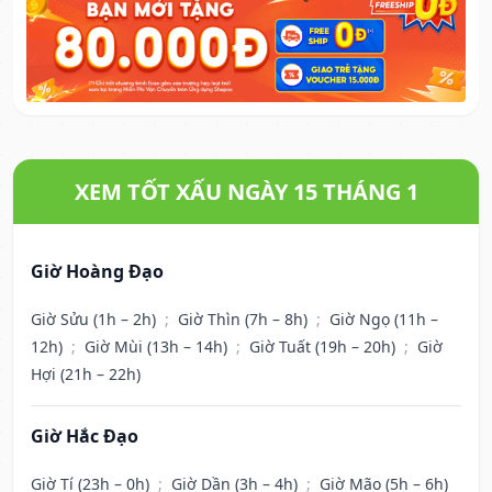
XEM TỐT XẤU NGÀY 15 THÁNG 1
Giờ Hoàng Đạo
Giờ Sửu (1h – 2h)
;
Giờ Thìn (7h – 8h)
;
Giờ Ngọ (11h –
12h)
;
Giờ Mùi (13h – 14h)
;
Giờ Tuất (19h – 20h)
;
Giờ
Hợi (21h – 22h)
Giờ Hắc Đạo
Giờ Tí (23h – 0h)
;
Giờ Dần (3h – 4h)
;
Giờ Mão (5h – 6h)