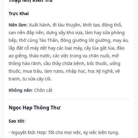
Thập Nhị Kiến Trừ
Trực Khai
Nên làm
: Xuất hành, đi tàu thuyền, khởi tạo, động thổ,
san nền đắp nền, dựng xây kho vựa, làm hay sửa phòng
bếp, thờ cúng Táo Thần, đóng giường lót giường, may áo,
lắp đặt cỗ máy dệt hay các loại máy, cấy lúa gặt lúa, đào
ao giếng, tháo nước, các việc trong vụ chăn nuôi, mở
thông hào rãnh, cầu thầy chữa bệnh, bốc thuốc, uống
thuốc, mua trâu, làm rượu, nhập học, học kỹ nghệ, vẽ
tranh, tu sửa cây cối.
Không nên
: Chôn cất
Ngọc Hạp Thông Thư
Sao tốt
:
- Nguyệt Đức Hợp: Tốt cho mọi việc, kỵ việc kiện tụng.