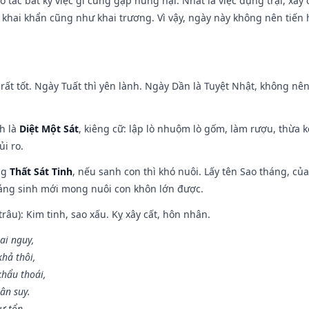
ạo tác bất kỳ việc gì cũng gặp hung hại. Nhất là việc dựng trại, xây
y, khai khẩn cũng như khai trương. Vì vậy, ngày này không nên tiến
rất tốt. Ngày Tuất thì yên lành. Ngày Dần là Tuyệt Nhật, không nê
ch là
Diệt Một Sát
, kiêng cữ: lập lò nhuộm lò gốm, làm rượu, thừa 
ủi ro.
ng
Thất Sát Tinh
, nếu sanh con thì khó nuôi. Lấy tên Sao tháng, củ
áng sinh mới mong nuôi con khôn lớn được.
âu): Kim tinh, sao xấu. Kỵ xây cất, hôn nhân.
ai nguy,
hả thôi,
khẩu thoái,
ân suy.
ự tổn,