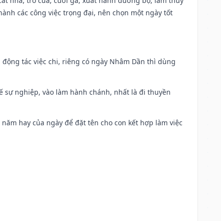
 cất nhà, trổ cửa, cưới gả, xuất hành đường bộ, làm thủy
 hành các công việc trọng đại, nên chọn một ngày tốt
n động tác việc chi, riêng có ngày Nhâm Dần thì dùng
kế sự nghiệp, vào làm hành chánh, nhất là đi thuyền
a năm hay của ngày để đặt tên cho con kết hợp làm việc