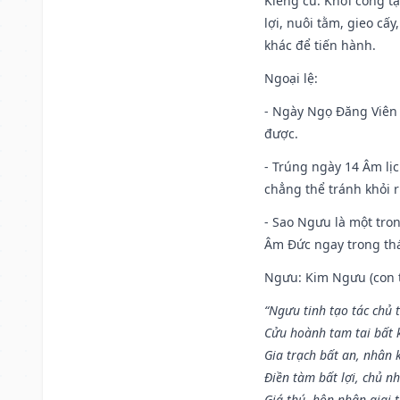
Kiêng cữ
: Khởi công t
lợi, nuôi tằm, gieo cấ
khác để tiến hành.
Ngoại lệ
:
- Ngày Ngọ Đăng Viên 
được.
- Trúng ngày 14 Âm lị
chẳng thể tránh khỏi r
- Sao Ngưu là một tro
Âm Đức ngay trong th
Ngưu: Kim Ngưu (con tr
“Ngưu tinh tạo tác chủ t
Cửu hoành tam tai bất k
Gia trạch bất an, nhân 
Điền tàm bất lợi, chủ nh
Giá thú, hôn nhân giai t