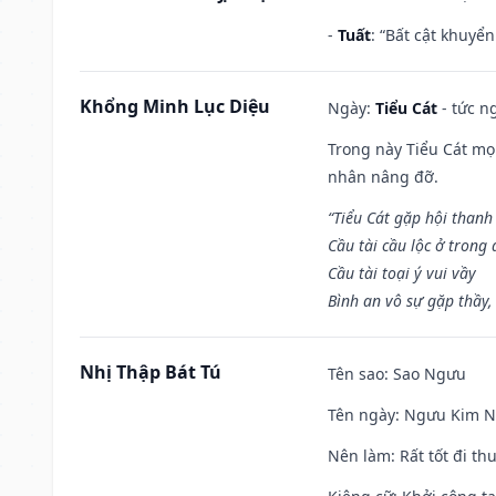
-
Tuất
: “Bất cật khuyể
Khổng Minh Lục Diệu
Ngày:
Tiểu Cát
- tức n
Trong này Tiểu Cát mọi
nhân nâng đỡ.
“Tiểu Cát gặp hội thanh
Cầu tài cầu lộc ở trong
Cầu tài toại ý vui vầy
Bình an vô sự gặp thầy,
Nhị Thập Bát Tú
Tên sao
: Sao Ngưu
Tên ngày
: Ngưu Kim Ng
Nên làm
: Rất tốt đi t