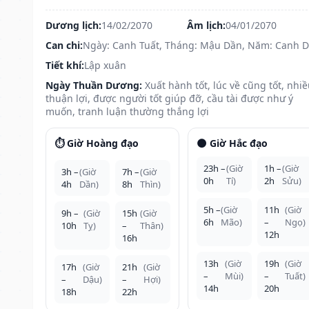
Dương lịch:
14/02/2070
Âm lịch:
04/01/2070
Can chi:
Ngày: Canh Tuất, Tháng: Mậu Dần, Năm: Canh 
Tiết khí:
Lập xuân
Ngày Thuần Dương:
Xuất hành tốt, lúc về cũng tốt, nhi
thuận lợi, được người tốt giúp đỡ, cầu tài được như ý
muốn, tranh luận thường thắng lợi
⏱️ Giờ Hoàng đạo
🌑 Giờ Hắc đạo
23h –
(Giờ
1h –
(Giờ
3h –
(Giờ
7h –
(Giờ
0h
Tí)
2h
Sửu)
4h
Dần)
8h
Thìn)
5h –
(Giờ
11h
(Giờ
9h –
(Giờ
15h
(Giờ
6h
Mão)
–
Ngọ)
10h
Tỵ)
–
Thân)
12h
16h
13h
(Giờ
19h
(Giờ
17h
(Giờ
21h
(Giờ
–
Mùi)
–
Tuất)
–
Dậu)
–
Hợi)
14h
20h
18h
22h