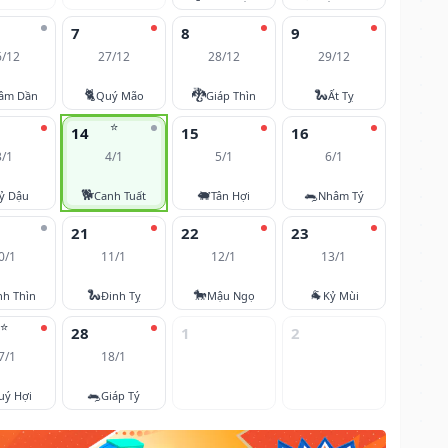
7
8
9
6/12
27/12
28/12
29/12
🐈
🐉
🐍
âm Dần
Quý Mão
Giáp Thìn
Ất Tỵ
⭐
14
15
16
3/1
4/1
5/1
6/1
🐕
🐖
🐀
ỷ Dậu
Canh Tuất
Tân Hợi
Nhâm Tý
21
22
23
0/1
11/1
12/1
13/1
🐍
🐎
🐐
nh Thìn
Đinh Tỵ
Mậu Ngọ
Kỷ Mùi
⭐
28
1
2
7/1
18/1
🐀
uý Hợi
Giáp Tý