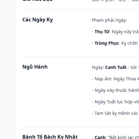
Các Ngày Kỵ
Phạm phải ngày:
-
Thụ Tử
: Ngày này tr
-
Trùng Phục
: Kỵ chôn
Ngũ Hành
Ngày:
Canh Tuất
- tức 
- Nạp âm: Ngày Thoa X
- Ngày này thuộc hành
- Ngày Tuất lục hợp v
- Tam Sát kỵ mệnh các 
Bành Tổ Bách Kỵ Nhật
-
Canh
: “Bất kinh lạc