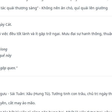
n tác quái thượng sàng” - Không nên ăn chó, quỉ quái lên giường
gày Cát.
 việc đều tốt lành và ít gặp trở ngại. Mưu đại sự hanh thông, thuậ
 long
 quẻ này
 gặp quen.”
ưu - Sái Tuân: Xấu (Hung Tú). Tướng tinh con trâu, chủ trị ngày th
huyền, cắt may áo mão.