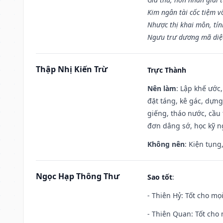
Kim ngân tài cốc tiệm vô
Nhược thị khai môn, tín
Ngưu trư dương mã diệc
Thập Nhị Kiến Trừ
Trực Thành
Nên làm
: Lập khế ước
đặt táng, kê gác, dựng
giếng, tháo nước, cầu 
đơn dâng sớ, học kỹ ng
Không nên
: Kiện tụng
Ngọc Hạp Thông Thư
Sao tốt
:
- Thiên Hỷ: Tốt cho mọi
- Thiên Quan: Tốt cho 