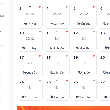
⭐
3
4
5
6
23/12
24/12
25/12
2
Dần
🐖
🐀
🐂
🐅
Kỷ Hợi
Canh Tý
Tân Sửu
Nh
ều
⭐
10
11
12
13
30/12
1/1
2/1
🐎
🐐
🐒
🐓
Bính Ngọ
Đinh Mùi
Mậu Thân
K
17
18
19
20
7/1
8/1
9/1
1
🐂
🐅
🐈
🐉
Quý Sửu
Giáp Dần
Ất Mão
Bí
⭐
24
25
26
27
14/1
15/1
16/1
1
🐒
🐓
🐕
🐖
Canh Thân
Tân Dậu
Nhâm Tuất
Q