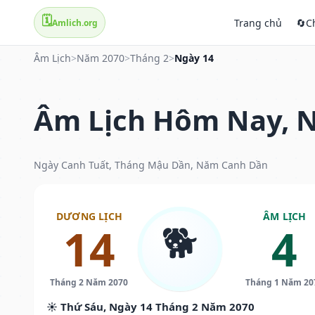
🗓️
Trang chủ
🔄
C
Amlich.org
Âm Lịch
>
Năm 2070
>
Tháng 2
>
Ngày 14
Âm Lịch Hôm Nay, N
Ngày Canh Tuất, Tháng Mậu Dần, Năm Canh Dần
DƯƠNG LỊCH
ÂM LỊCH
🐕
14
4
Tháng 2 Năm 2070
Tháng 1 Năm 20
☀️ Thứ Sáu, Ngày 14 Tháng 2 Năm 2070