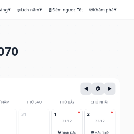
háng
📖
Lịch năm
🧧
Đếm ngược Tết
🧭
Khám phá
▼
▼
▼
070
 NĂM
THỨ SÁU
THỨ BẢY
CHỦ NHẬT
31
1
2
21/12
22/12
🐓
🐕
Đinh Dậu
Mậu Tuất