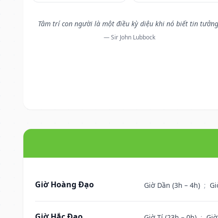
Tâm trí con người là một điều kỳ diệu khi nó biết tin tưởng
— Sir John Lubbock
Giờ Hoàng Đạo
Giờ Dần (3h – 4h)
;
Gi
Giờ Hắc Đạo
Giờ Tí (23h – 0h)
;
Giờ