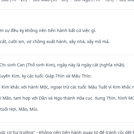
ăm sự đều kỵ không nên tiến hành bất cứ việc gì.
 cất, cưới xin, vợ chồng xuất hành, xây nhà, xây mồ mả.
Chi sinh Can (Thổ sinh Kim), ngày này là ngày cát (nghĩa nhật).
uyến Kim, kỵ các tuổi: Giáp Thìn và Mậu Thìn.
 Kim khắc với hành Mộc, ngoại trừ các tuổi: Mậu Tuất vì Kim khắc 
ới Mão, tam hợp với Dần và Ngọ thành Hỏa cục. Xung Thìn, hình Mùi
tuổi Hợi, Mão, Mùi.
 chức cơ hư trướng” - Không nên tiến hành quay tơ để tránh cũi dệt