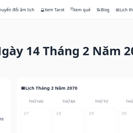
🃏
huyển đổi âm lịch
🔮
Xem Tarot
Xem quẻ
📝
Blog
📅
Lịch t
gày 14 Tháng 2 Năm 2
Lịch Tháng 2 Năm 2070
THỨ HAI
THỨ BA
THỨ TƯ
THỨ
27
28
29
30
70