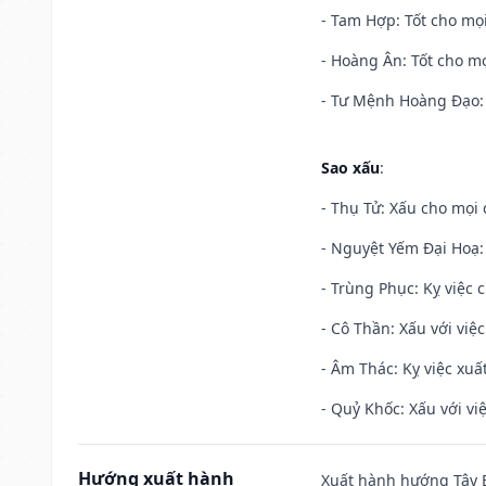
- Tam Hợp: Tốt cho mọi
- Hoàng Ân: Tốt cho mọ
- Tư Mệnh Hoàng Đạo: 
Sao xấu
:
- Thụ Tử: Xấu cho mọi c
- Nguyệt Yếm Đại Hoạ: X
- Trùng Phục: Kỵ việc c
- Cô Thần: Xấu với việc
- Âm Thác: Kỵ việc xuất
- Quỷ Khốc: Xấu với việ
Hướng xuất hành
Xuất hành hướng Tây B