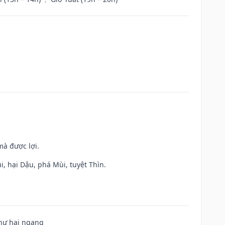
mà được lợi.
, hại Dậu, phá Mùi, tuyệt Thìn.
 hư hại ngang