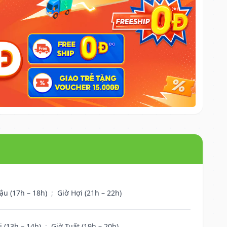
ậu (17h – 18h)
;
Giờ Hợi (21h – 22h)
i (13h – 14h)
;
Giờ Tuất (19h – 20h)