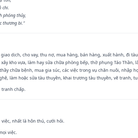
 chi.
h phóng thủy,
 thương bi.”
, giao dịch, cho vay, thu nợ, mua hàng, bán hàng, xuất hành, đi tà
 xây kho vựa, làm hay sửa chữa phòng bếp, thờ phụng Táo Thần, lắp
thầy chữa bệnh, mua gia súc, các việc trong vụ chăn nuôi, nhập học
hệ, làm hoặc sửa tàu thuyền, khai trương tàu thuyền, vẽ tranh, tu 
, tranh chấp.
 việc, nhất là hôn thú, cưới hỏi.
mọi việc.