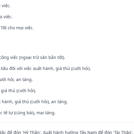
 việc.
i việc.
Tốt cho mọi việc.
ông việc (ngoại trừ săn bắn tốt).
ấu đối với việc xuất hành, giá thú (cưới hỏi).
ưới hỏi, an táng.
 giá thú (cưới hỏi).
 hành, giá thú (cưới hỏi), an táng.
c tế tự (cúng bái), mai táng.
ắc để đón 'Hỷ Thần'. Xuất hành hướng Tây Nam để đón 'Tài Thần'.