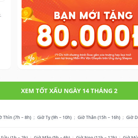
.
XEM TỐT XẤU NGÀY 14 THÁNG 2
ờ Thìn (7h – 8h)
;
Giờ Tỵ (9h – 10h)
;
Giờ Thân (15h – 16h)
;
Giờ D
 Sửu (1h – 2h)
;
Giờ Mão (5h – 6h)
;
Giờ Ngọ (11h – 12h)
;
Giờ Mù