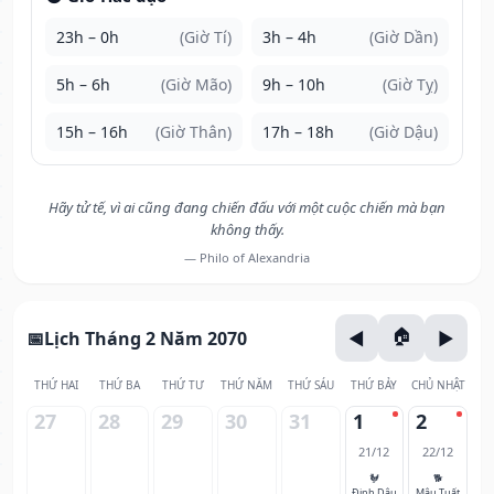
23h – 0h
(Giờ Tí)
3h – 4h
(Giờ Dần)
5h – 6h
(Giờ Mão)
9h – 10h
(Giờ Tỵ)
15h – 16h
(Giờ Thân)
17h – 18h
(Giờ Dậu)
Hãy tử tế, vì ai cũng đang chiến đấu với một cuộc chiến mà bạn
không thấy.
— Philo of Alexandria
Lịch Tháng 2 Năm 2070
THỨ HAI
THỨ BA
THỨ TƯ
THỨ NĂM
THỨ SÁU
THỨ BẢY
CHỦ NHẬT
27
28
29
30
31
1
2
21/12
22/12
🐓
🐕
Đinh Dậu
Mậu Tuất