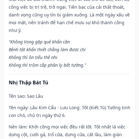
công việc bị trì trệ, trở ngại. Tiền bạc của cải thất thoát,
danh vọng cũng uy tín bị giảm xuống. Là một ngày xấu về
mọi mặt, nên tránh để hạn chế mưu sự khó thành công
như ý.
“Không Vong gặp quẻ khẩn cần
Bệnh tật khẩn thiết chẳng làm được chi
Không thì ôn tiểu thê nhi
Không thì trộm cắp phân ly bất tường.”
Nhị Thập Bát Tú
Tên sao
: Sao Lâu
Tên ngày
: Lâu Kim Cẩu - Lưu Long: Tốt (Kiết Tú) Tướng tinh
con chó, chủ trị ngày thứ 6.
Nên làm
: Khởi công mọi việc đều rất tốt. Tốt nhất là việc
dựng cột, cưới gả, trổ cửa, dựng cửa, cất lầu, làm giàn