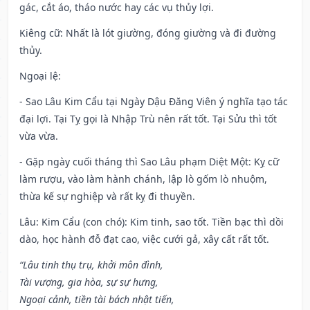
gác, cắt áo, tháo nước hay các vụ thủy lợi.
Kiêng cữ
: Nhất là lót giường, đóng giường và đi đường
thủy.
Ngoại lệ
:
- Sao Lâu Kim Cẩu tại Ngày Dậu Đăng Viên ý nghĩa tạo tác
đại lợi. Tại Tỵ gọi là Nhập Trù nên rất tốt. Tại Sửu thì tốt
vừa vừa.
- Gặp ngày cuối tháng thì Sao Lâu phạm Diệt Một: Kỵ cữ
làm rượu, vào làm hành chánh, lập lò gốm lò nhuộm,
thừa kế sự nghiệp và rất kỵ đi thuyền.
Lâu: Kim Cẩu (con chó): Kim tinh, sao tốt. Tiền bạc thì dồi
dào, học hành đỗ đạt cao, việc cưới gả, xây cất rất tốt.
“Lâu tinh thụ trụ, khởi môn đình,
Tài vượng, gia hòa, sự sự hưng,
Ngoại cảnh, tiền tài bách nhật tiến,