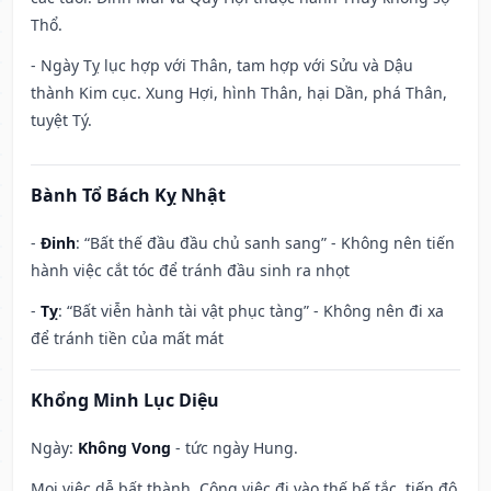
Thổ.
- Ngày Tỵ lục hợp với Thân, tam hợp với Sửu và Dậu
thành Kim cục. Xung Hợi, hình Thân, hại Dần, phá Thân,
tuyệt Tý.
Bành Tổ Bách Kỵ Nhật
-
Đinh
: “Bất thế đầu đầu chủ sanh sang” - Không nên tiến
hành việc cắt tóc để tránh đầu sinh ra nhọt
-
Tỵ
: “Bất viễn hành tài vật phục tàng” - Không nên đi xa
để tránh tiền của mất mát
Khổng Minh Lục Diệu
Ngày:
Không Vong
- tức ngày Hung.
Mọi việc dễ bất thành. Công việc đi vào thế bế tắc, tiến độ