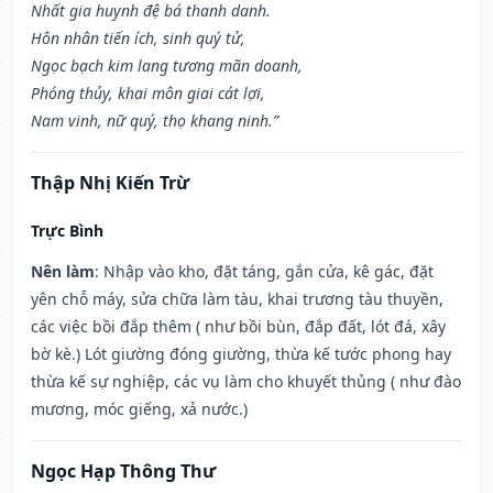
Nhất gia huynh đệ bá thanh danh.
Hôn nhân tiến ích, sinh quý tử,
Ngọc bạch kim lang tương mãn doanh,
Phóng thủy, khai môn giai cát lợi,
Nam vinh, nữ quý, thọ khang ninh.”
Thập Nhị Kiến Trừ
Trực Bình
Nên làm
: Nhập vào kho, đặt táng, gắn cửa, kê gác, đặt
yên chỗ máy, sửa chữa làm tàu, khai trương tàu thuyền,
các việc bồi đắp thêm ( như bồi bùn, đắp đất, lót đá, xây
bờ kè.) Lót giường đóng giường, thừa kế tước phong hay
thừa kế sự nghiệp, các vụ làm cho khuyết thủng ( như đào
mương, móc giếng, xả nước.)
Ngọc Hạp Thông Thư