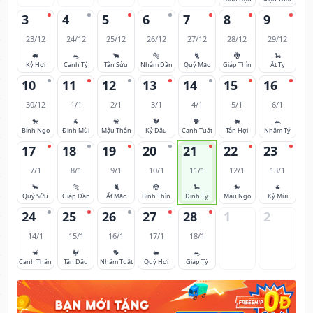
3
4
5
6
7
8
9
23/12
24/12
25/12
26/12
27/12
28/12
29/12
🐖
🐀
🐂
🐅
🐈
🐉
🐍
Kỷ Hợi
Canh Tý
Tân Sửu
Nhâm Dần
Quý Mão
Giáp Thìn
Ất Tỵ
10
11
12
13
14
15
16
30/12
1/1
2/1
3/1
4/1
5/1
6/1
🐎
🐐
🐒
🐓
🐕
🐖
🐀
Bính Ngọ
Đinh Mùi
Mậu Thân
Kỷ Dậu
Canh Tuất
Tân Hợi
Nhâm Tý
17
18
19
20
21
22
23
7/1
8/1
9/1
10/1
11/1
12/1
13/1
🐂
🐅
🐈
🐉
🐍
🐎
🐐
Quý Sửu
Giáp Dần
Ất Mão
Bính Thìn
Đinh Tỵ
Mậu Ngọ
Kỷ Mùi
24
25
26
27
28
1
2
14/1
15/1
16/1
17/1
18/1
🐒
🐓
🐕
🐖
🐀
Canh Thân
Tân Dậu
Nhâm Tuất
Quý Hợi
Giáp Tý