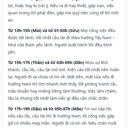
lợi, hoặc hay bị trái ý. Nếu ra đi hay thiệt, gặp nạn, việc
quan trọng thì phải đòn, gặp ma quỷ nên cúng tế thì mới
an.
Từ 13h-15h (Mùi) và từ 01-03h (Sửu)
Mọi công việc đều
được tốt lành, tốt nhất cầu tài đi theo hướng Tây Nam –
Nhà cửa được yên lành. Người xuất hành thì đều bình
yên.
Từ 15h-17h (Thân) và từ 03h-05h (Dần)
Mưu sự khó
thành, cầu lộc, cầu tài mờ mịt. Kiện cáo tốt nhất nên hoãn
lại. Người đi xa chưa có tin về. Mất tiền, mất của nếu đi
hướng Nam thì tìm nhanh mới thấy. Đề phòng tranh cãi,
mâu thuẫn hay miệng tiếng tầm thường. Việc làm chậm,
lâu la nhưng tốt nhất làm việc gì đều cần chắc chắn.
Từ 17h-19h (Dậu) và từ 05h-07h (Mão)
Tin vui sắp tới,
nếu cầu lộc, cầu tài thì đi hướng Nam. Đi công việc gặp
gỡ có nhiều may mắn. Người đi có tin về. Nếu chăn nuôi