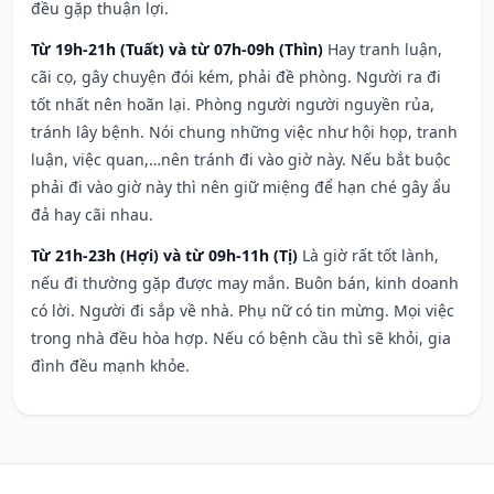
đều gặp thuận lợi.
Từ 19h-21h (Tuất) và từ 07h-09h (Thìn)
Hay tranh luận,
cãi cọ, gây chuyện đói kém, phải đề phòng. Người ra đi
tốt nhất nên hoãn lại. Phòng người người nguyền rủa,
tránh lây bệnh. Nói chung những việc như hội họp, tranh
luận, việc quan,…nên tránh đi vào giờ này. Nếu bắt buộc
phải đi vào giờ này thì nên giữ miệng để hạn ché gây ẩu
đả hay cãi nhau.
Từ 21h-23h (Hợi) và từ 09h-11h (Tị)
Là giờ rất tốt lành,
nếu đi thường gặp được may mắn. Buôn bán, kinh doanh
có lời. Người đi sắp về nhà. Phụ nữ có tin mừng. Mọi việc
trong nhà đều hòa hợp. Nếu có bệnh cầu thì sẽ khỏi, gia
đình đều mạnh khỏe.