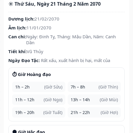
☀️ Thứ Sáu, Ngày 21 Tháng 2 Năm 2070
Dương lịch:
21/02/2070
Âm lịch:
11/01/2070
Can chi:
Ngày: Đinh Tỵ, Tháng: Mậu Dần, Năm: Canh
Dần
Tiết khí:
Vũ Thủy
Ngày Đạo Tặc:
Rất xấu, xuất hành bị hại, mất của
⏱️ Giờ Hoàng đạo
1h – 2h
(Giờ Sửu)
7h – 8h
(Giờ Thìn)
11h – 12h
(Giờ Ngọ)
13h – 14h
(Giờ Mùi)
19h – 20h
(Giờ Tuất)
21h – 22h
(Giờ Hợi)
🌑 Giờ Hắc đạo