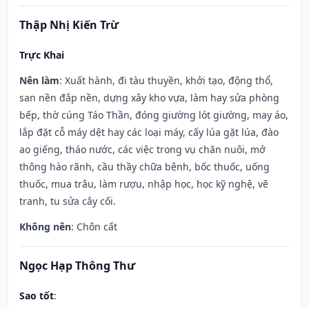
Thập Nhị Kiến Trừ
Trực Khai
Nên làm
: Xuất hành, đi tàu thuyền, khởi tạo, động thổ,
san nền đắp nền, dựng xây kho vựa, làm hay sửa phòng
bếp, thờ cúng Táo Thần, đóng giường lót giường, may áo,
lắp đặt cỗ máy dệt hay các loại máy, cấy lúa gặt lúa, đào
ao giếng, tháo nước, các việc trong vụ chăn nuôi, mở
thông hào rãnh, cầu thầy chữa bệnh, bốc thuốc, uống
thuốc, mua trâu, làm rượu, nhập học, học kỹ nghệ, vẽ
tranh, tu sửa cây cối.
Không nên
: Chôn cất
Ngọc Hạp Thông Thư
Sao tốt
: