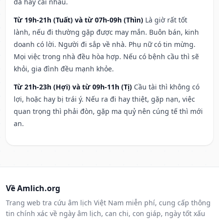
đả hay cãi nhau.
Từ 19h-21h (Tuất) và từ 07h-09h (Thìn)
Là giờ rất tốt
lành, nếu đi thường gặp được may mắn. Buôn bán, kinh
doanh có lời. Người đi sắp về nhà. Phụ nữ có tin mừng.
Mọi việc trong nhà đều hòa hợp. Nếu có bệnh cầu thì sẽ
khỏi, gia đình đều mạnh khỏe.
Từ 21h-23h (Hợi) và từ 09h-11h (Tị)
Cầu tài thì không có
lợi, hoặc hay bị trái ý. Nếu ra đi hay thiệt, gặp nạn, việc
quan trọng thì phải đòn, gặp ma quỷ nên cúng tế thì mới
an.
Về Amlich.org
Trang web tra cứu âm lịch Việt Nam miễn phí, cung cấp thông
tin chính xác về ngày âm lịch, can chi, con giáp, ngày tốt xấu