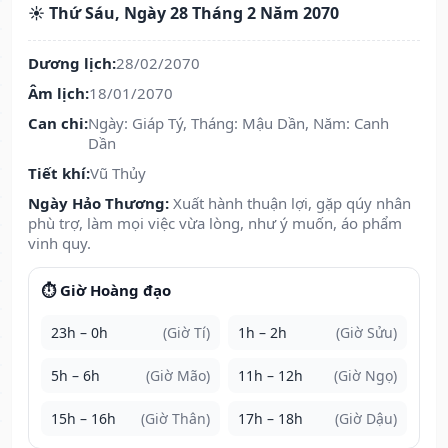
☀️ Thứ Sáu, Ngày 28 Tháng 2 Năm 2070
Dương lịch:
28/02/2070
Âm lịch:
18/01/2070
Can chi:
Ngày: Giáp Tý, Tháng: Mậu Dần, Năm: Canh
Dần
Tiết khí:
Vũ Thủy
Ngày Hảo Thương:
Xuất hành thuận lợi, gặp qúy nhân
phù trợ, làm mọi việc vừa lòng, như ý muốn, áo phẩm
vinh quy.
⏱️ Giờ Hoàng đạo
23h – 0h
(Giờ Tí)
1h – 2h
(Giờ Sửu)
5h – 6h
(Giờ Mão)
11h – 12h
(Giờ Ngọ)
15h – 16h
(Giờ Thân)
17h – 18h
(Giờ Dậu)