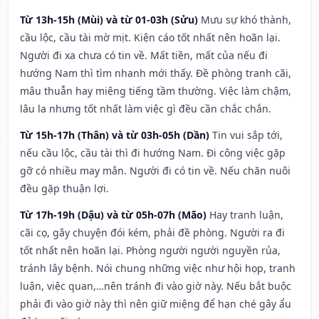
Từ 13h-15h (Mùi) và từ 01-03h (Sửu)
Mưu sự khó thành,
cầu lộc, cầu tài mờ mịt. Kiện cáo tốt nhất nên hoãn lại.
Người đi xa chưa có tin về. Mất tiền, mất của nếu đi
hướng Nam thì tìm nhanh mới thấy. Đề phòng tranh cãi,
mâu thuẫn hay miệng tiếng tầm thường. Việc làm chậm,
lâu la nhưng tốt nhất làm việc gì đều cần chắc chắn.
Từ 15h-17h (Thân) và từ 03h-05h (Dần)
Tin vui sắp tới,
nếu cầu lộc, cầu tài thì đi hướng Nam. Đi công việc gặp
gỡ có nhiều may mắn. Người đi có tin về. Nếu chăn nuôi
đều gặp thuận lợi.
Từ 17h-19h (Dậu) và từ 05h-07h (Mão)
Hay tranh luận,
cãi cọ, gây chuyện đói kém, phải đề phòng. Người ra đi
tốt nhất nên hoãn lại. Phòng người người nguyền rủa,
tránh lây bệnh. Nói chung những việc như hội họp, tranh
luận, việc quan,…nên tránh đi vào giờ này. Nếu bắt buộc
phải đi vào giờ này thì nên giữ miệng để hạn ché gây ẩu