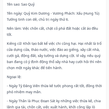
Tên sao
: Sao Quỷ
Tên ngày
: Quỷ Kim Dương - Vương Phách: Xấu (Hung Tú)
Tướng tinh con dê, chủ trị ngày thứ 6.
Nên làm
: Việc chôn cất, chặt cỏ phá đất hoặc cắt áo đều
tốt.
Kiêng cữ
: Khởi tạo bất kể việc chi cũng hại. Hại nhất là trổ
cửa dựng cửa, tháo nước, việc đào ao giếng, xây cất nhà,
cưới gả, động đất, xây tường và dựng cột. Vì vậy, nếu quý
bạn đang có ý định động thổ xây nhà hay cưới hỏi thì nên
chọn một ngày khác để tiến hành.
Ngoại lệ
:
- Ngày Tý Đăng Viên thừa kế tước phong rất tốt, đồng thời
phó nhiệm may mắn.
- Ngày Thân là Phục Đoạn Sát kỵ những việc thừa kế, chia
lãnh gia tài, chôn cất, việc xuất hành, khởi công lập lò