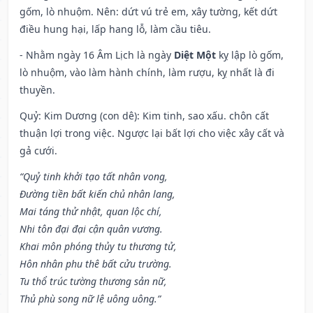
gốm, lò nhuộm. Nên: dứt vú trẻ em, xây tường, kết dứt
điều hung hại, lấp hang lỗ, làm cầu tiêu.
- Nhằm ngày 16 Âm Lịch là ngày
Diệt Một
kỵ lập lò gốm,
lò nhuộm, vào làm hành chính, làm rượu, kỵ nhất là đi
thuyền.
Quỷ: Kim Dương (con dê): Kim tinh, sao xấu. chôn cất
thuận lợi trong việc. Ngược lại bất lợi cho việc xây cất và
gả cưới.
“Quỷ tinh khởi tạo tất nhân vong,
Đường tiền bất kiến chủ nhân lang,
Mai táng thử nhật, quan lộc chí,
Nhi tôn đại đại cận quân vương.
Khai môn phóng thủy tu thương tử,
Hôn nhân phu thê bất cửu trường.
Tu thổ trúc tường thương sản nữ,
Thủ phù song nữ lệ uông uông.”