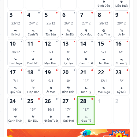
🐓
🐕
Đinh Dậu
Mậu Tuất
3
4
5
6
7
8
9
23/12
24/12
25/12
26/12
27/12
28/12
29/12
🐖
🐀
🐂
🐅
🐈
🐉
🐍
Kỷ Hợi
Canh Tý
Tân Sửu
Nhâm Dần
Quý Mão
Giáp Thìn
Ất Tỵ
10
11
12
13
14
15
16
30/12
1/1
2/1
3/1
4/1
5/1
6/1
🐎
🐐
🐒
🐓
🐕
🐖
🐀
Bính Ngọ
Đinh Mùi
Mậu Thân
Kỷ Dậu
Canh Tuất
Tân Hợi
Nhâm Tý
17
18
19
20
21
22
23
7/1
8/1
9/1
10/1
11/1
12/1
13/1
🐂
🐅
🐈
🐉
🐍
🐎
🐐
Quý Sửu
Giáp Dần
Ất Mão
Bính Thìn
Đinh Tỵ
Mậu Ngọ
Kỷ Mùi
24
25
26
27
28
1
2
14/1
15/1
16/1
17/1
18/1
🐒
🐓
🐕
🐖
🐀
Canh Thân
Tân Dậu
Nhâm Tuất
Quý Hợi
Giáp Tý