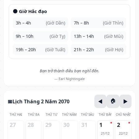
🌑 Giờ Hắc đạo
3h – 4h
(Giờ Dần)
7h – 8h
(Giờ Thìn)
9h – 10h
(Giờ Tỵ)
13h – 14h
(Giờ Mùi)
19h – 20h
(Giờ Tuất)
21h – 22h
(Giờ Hợi)
Bạn trở thành điều bạn nghĩ đến.
— Earl Nightingale
Lịch Tháng 2 Năm 2070
THỨ HAI
THỨ BA
THỨ TƯ
THỨ NĂM
THỨ SÁU
THỨ BẢY
CHỦ NHẬT
27
28
29
30
31
1
2
21/12
22/12