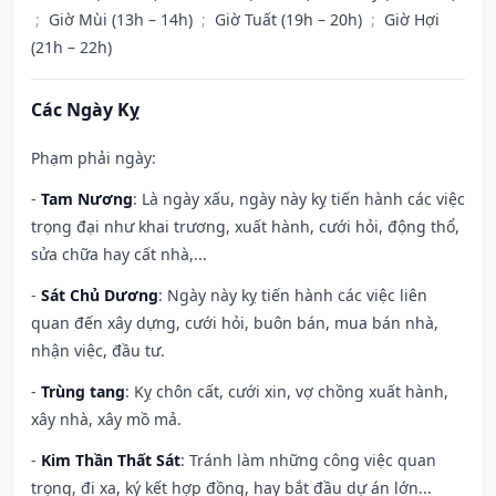
;
Giờ Mùi (13h – 14h)
;
Giờ Tuất (19h – 20h)
;
Giờ Hợi
(21h – 22h)
Các Ngày Kỵ
Phạm phải ngày:
-
Tam Nương
: Là ngày xấu, ngày này kỵ tiến hành các việc
trọng đại như khai trương, xuất hành, cưới hỏi, động thổ,
sửa chữa hay cất nhà,...
-
Sát Chủ Dương
: Ngày này kỵ tiến hành các việc liên
quan đến xây dựng, cưới hỏi, buôn bán, mua bán nhà,
nhận việc, đầu tư.
-
Trùng tang
: Kỵ chôn cất, cưới xin, vợ chồng xuất hành,
xây nhà, xây mồ mả.
-
Kim Thần Thất Sát
: Tránh làm những công việc quan
trọng, đi xa, ký kết hợp đồng, hay bắt đầu dự án lớn...