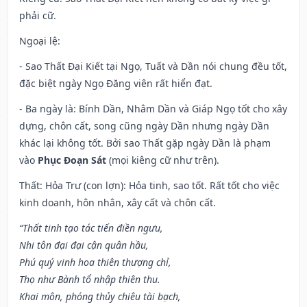
phải cữ.
Ngoại lệ
:
- Sao Thất Đại Kiết tại Ngọ, Tuất và Dần nói chung đều tốt,
đặc biệt ngày Ngọ Đăng viên rất hiển đạt.
- Ba ngày là: Bính Dần, Nhâm Dần và Giáp Ngọ tốt cho xây
dựng, chôn cất, song cũng ngày Dần nhưng ngày Dần
khác lại không tốt. Bởi sao Thất gặp ngày Dần là phạm
vào
Phục Đoạn Sát
(mọi kiêng cữ như trên).
Thất: Hỏa Trư (con lợn): Hỏa tinh, sao tốt. Rất tốt cho việc
kinh doanh, hôn nhân, xây cất và chôn cất.
“Thất tinh tạo tác tiến điền ngưu,
Nhi tôn đại đại cận quân hầu,
Phú quý vinh hoa thiên thượng chỉ,
Thọ như Bành tổ nhập thiên thu.
Khai môn, phóng thủy chiêu tài bạch,