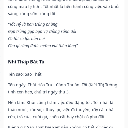
công mau lẹ hơn. Tốt nhất là tiến hành công việc vào buổi
sáng, càng sớm càng tốt.
“Tốc Hỷ là bạn trùng phùng
Gặp trùng gặp bạn vợ chồng sánh đôi
Có tài có lộc hẳn hoi
Cầu gì cũng được mừng vui thỏa lòng”
Nhị Thập Bát Tú
Tên sao
: Sao Thất
Tên ngày
: Thất Hỏa Trư - Cảnh Thuần: Tốt (Kiết Tú) Tướng
tinh con heo, chủ trị ngày thứ 3.
Nên làm
: Khởi công trăm việc đều đặng tốt. Tốt nhất là
tháo nước, các việc thủy lợi, việc đi thuyền, xây cất nhà
cửa, trổ cửa, cưới gả, chôn cất hay chặt cỏ phá đất.
Kiêng cữ
: Sao Thất Đại Kiết nên không có bất kỳ việc gì