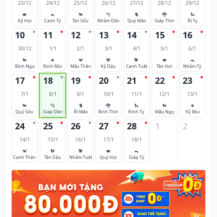
23/12
24/12
25/12
26/12
27/12
28/12
29/12
🐖
🐀
🐂
🐅
🐈
🐉
🐍
Kỷ Hợi
Canh Tý
Tân Sửu
Nhâm Dần
Quý Mão
Giáp Thìn
Ất Tỵ
10
11
12
13
14
15
16
30/12
1/1
2/1
3/1
4/1
5/1
6/1
🐎
🐐
🐒
🐓
🐕
🐖
🐀
Bính Ngọ
Đinh Mùi
Mậu Thân
Kỷ Dậu
Canh Tuất
Tân Hợi
Nhâm Tý
17
18
19
20
21
22
23
7/1
8/1
9/1
10/1
11/1
12/1
13/1
🐂
🐅
🐈
🐉
🐍
🐎
🐐
Quý Sửu
Giáp Dần
Ất Mão
Bính Thìn
Đinh Tỵ
Mậu Ngọ
Kỷ Mùi
24
25
26
27
28
1
2
14/1
15/1
16/1
17/1
18/1
🐒
🐓
🐕
🐖
🐀
Canh Thân
Tân Dậu
Nhâm Tuất
Quý Hợi
Giáp Tý