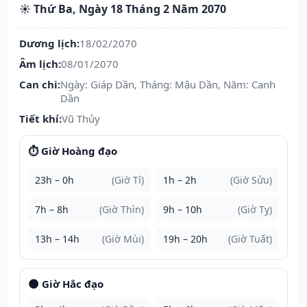
☀️ Thứ Ba, Ngày 18 Tháng 2 Năm 2070
Dương lịch:
18/02/2070
Âm lịch:
08/01/2070
Can chi:
Ngày: Giáp Dần, Tháng: Mậu Dần, Năm: Canh
Dần
Tiết khí:
Vũ Thủy
⏱️ Giờ Hoàng đạo
23h – 0h
(Giờ Tí)
1h – 2h
(Giờ Sửu)
7h – 8h
(Giờ Thìn)
9h – 10h
(Giờ Tỵ)
13h – 14h
(Giờ Mùi)
19h – 20h
(Giờ Tuất)
🌑 Giờ Hắc đạo