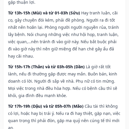
gặp thuận lợi.
Từ 13h-15h (Mùi) và từ 01-03h (Sửu)
Hay tranh luận, cãi
cọ, gây chuyện đói kém, phải đề phòng. Người ra đi tốt
nhất nên hoãn lại. Phòng người người nguyền rủa, tránh
lây bệnh. Nói chung những việc như hội họp, tranh luận,
việc quan,…nên tránh đi vào giờ này. Nếu bắt buộc phải
đi vào giờ này thì nên giữ miệng để hạn ché gây ẩu đả
hay cãi nhau.
Từ 15h-17h (Thân) và từ 03h-05h (Dần)
Là giờ rất tốt
lành, nếu đi thường gặp được may mắn. Buôn bán, kinh
doanh có lời. Người đi sắp về nhà. Phụ nữ có tin mừng.
Mọi việc trong nhà đều hòa hợp. Nếu có bệnh cầu thì sẽ
khỏi, gia đình đều mạnh khỏe.
Từ 17h-19h (Dậu) và từ 05h-07h (Mão)
Cầu tài thì không
có lợi, hoặc hay bị trái ý. Nếu ra đi hay thiệt, gặp nạn, việc
quan trọng thì phải đòn, gặp ma quỷ nên cúng tế thì mới
an.