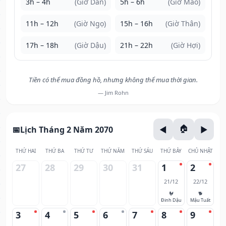
3h – 4h
(Giờ Dần)
5h – 6h
(Giờ Mão)
11h – 12h
(Giờ Ngọ)
15h – 16h
(Giờ Thân)
17h – 18h
(Giờ Dậu)
21h – 22h
(Giờ Hợi)
Tiền có thể mua đồng hồ, nhưng không thể mua thời gian.
— Jim Rohn
Lịch Tháng 2 Năm 2070
THỨ HAI
THỨ BA
THỨ TƯ
THỨ NĂM
THỨ SÁU
THỨ BẢY
CHỦ NHẬT
27
28
29
30
31
1
2
21/12
22/12
🐓
🐕
Đinh Dậu
Mậu Tuất
3
4
5
6
7
8
9