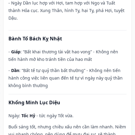
- Ngày Dần lục hợp với Hợi, tam hợp với Ngọ và Tuất
thành Hỏa cục. Xung Thân, hình Tỵ, hại Tỵ, phá Hợi, tuyệt
Dậu.
Bành Tổ Bách Kỵ Nhật
-
Giáp
: “Bất khai thương tài vật hao vong” - Không nên
tiến hành mở kho tránh tiền của hao mất
-
Dần
: “Bất tế tự quỷ thần bất thường” - Không nên tiến
hành công việc liên quan đến tế tự vì ngày này quỷ thần
không bình thường
Khổng Minh Lục Diệu
Ngày:
Tốc Hỷ
- tức ngày Tốt vừa.
Buổi sáng tốt, nhưng chiều xấu nên cần làm nhanh. Niềm
vui nhanh chóng, nên dùng để mưu đại sự, sẽ thành