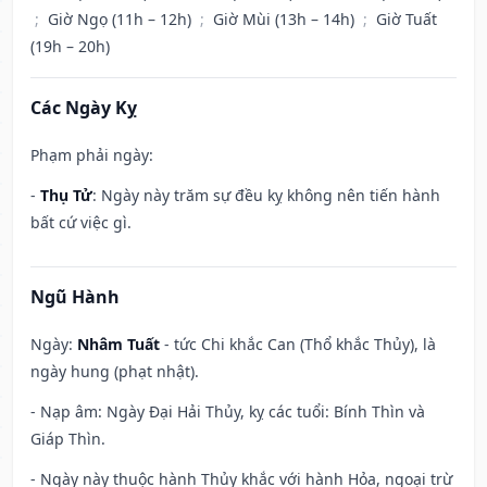
;
Giờ Ngọ (11h – 12h)
;
Giờ Mùi (13h – 14h)
;
Giờ Tuất
(19h – 20h)
Các Ngày Kỵ
Phạm phải ngày:
-
Thụ Tử
: Ngày này trăm sự đều kỵ không nên tiến hành
bất cứ việc gì.
Ngũ Hành
Ngày:
Nhâm Tuất
- tức Chi khắc Can (Thổ khắc Thủy), là
ngày hung (phạt nhật).
- Nạp âm: Ngày Đại Hải Thủy, kỵ các tuổi: Bính Thìn và
Giáp Thìn.
- Ngày này thuộc hành Thủy khắc với hành Hỏa, ngoại trừ