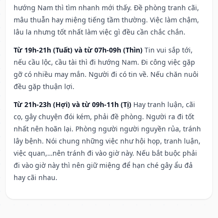
hướng Nam thì tìm nhanh mới thấy. Đề phòng tranh cãi,
mâu thuẫn hay miệng tiếng tầm thường. Việc làm chậm,
lâu la nhưng tốt nhất làm việc gì đều cần chắc chắn.
Từ 19h-21h (Tuất) và từ 07h-09h (Thìn)
Tin vui sắp tới,
nếu cầu lộc, cầu tài thì đi hướng Nam. Đi công việc gặp
gỡ có nhiều may mắn. Người đi có tin về. Nếu chăn nuôi
đều gặp thuận lợi.
Từ 21h-23h (Hợi) và từ 09h-11h (Tị)
Hay tranh luận, cãi
cọ, gây chuyện đói kém, phải đề phòng. Người ra đi tốt
nhất nên hoãn lại. Phòng người người nguyền rủa, tránh
lây bệnh. Nói chung những việc như hội họp, tranh luận,
việc quan,…nên tránh đi vào giờ này. Nếu bắt buộc phải
đi vào giờ này thì nên giữ miệng để hạn ché gây ẩu đả
hay cãi nhau.