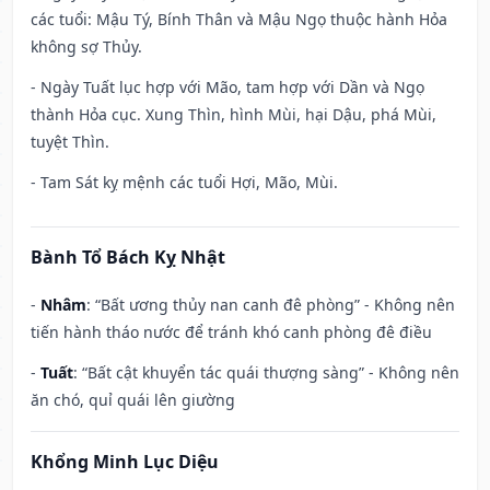
các tuổi: Mậu Tý, Bính Thân và Mậu Ngọ thuộc hành Hỏa
không sợ Thủy.
- Ngày Tuất lục hợp với Mão, tam hợp với Dần và Ngọ
thành Hỏa cục. Xung Thìn, hình Mùi, hại Dậu, phá Mùi,
tuyệt Thìn.
- Tam Sát kỵ mệnh các tuổi Hợi, Mão, Mùi.
Bành Tổ Bách Kỵ Nhật
-
Nhâm
: “Bất ương thủy nan canh đê phòng” - Không nên
tiến hành tháo nước để tránh khó canh phòng đê điều
-
Tuất
: “Bất cật khuyển tác quái thượng sàng” - Không nên
ăn chó, quỉ quái lên giường
Khổng Minh Lục Diệu