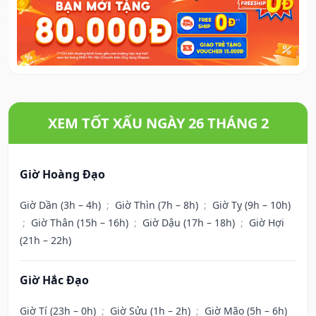
XEM TỐT XẤU NGÀY 26 THÁNG 2
Giờ Hoàng Đạo
Giờ Dần (3h – 4h)
;
Giờ Thìn (7h – 8h)
;
Giờ Tỵ (9h – 10h)
;
Giờ Thân (15h – 16h)
;
Giờ Dậu (17h – 18h)
;
Giờ Hợi
(21h – 22h)
Giờ Hắc Đạo
Giờ Tí (23h – 0h)
;
Giờ Sửu (1h – 2h)
;
Giờ Mão (5h – 6h)