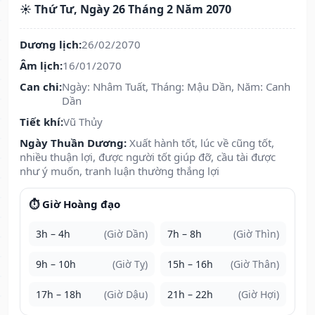
☀️ Thứ Tư, Ngày 26 Tháng 2 Năm 2070
Dương lịch:
26/02/2070
Âm lịch:
16/01/2070
Can chi:
Ngày: Nhâm Tuất, Tháng: Mậu Dần, Năm: Canh
Dần
Tiết khí:
Vũ Thủy
Ngày Thuần Dương:
Xuất hành tốt, lúc về cũng tốt,
nhiều thuận lợi, được người tốt giúp đỡ, cầu tài được
như ý muốn, tranh luận thường thắng lợi
⏱️ Giờ Hoàng đạo
3h – 4h
(Giờ Dần)
7h – 8h
(Giờ Thìn)
9h – 10h
(Giờ Tỵ)
15h – 16h
(Giờ Thân)
17h – 18h
(Giờ Dậu)
21h – 22h
(Giờ Hợi)