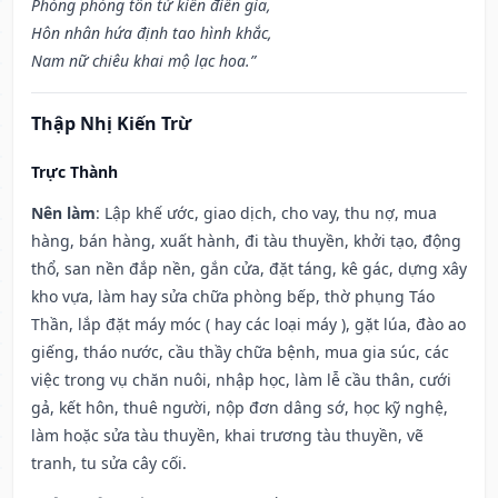
Phòng phòng tôn tử kiến điền gia,
Hôn nhân hứa định tao hình khắc,
Nam nữ chiêu khai mộ lạc hoa.”
Thập Nhị Kiến Trừ
Trực Thành
Nên làm
: Lập khế ước, giao dịch, cho vay, thu nợ, mua
hàng, bán hàng, xuất hành, đi tàu thuyền, khởi tạo, động
thổ, san nền đắp nền, gắn cửa, đặt táng, kê gác, dựng xây
kho vựa, làm hay sửa chữa phòng bếp, thờ phụng Táo
Thần, lắp đặt máy móc ( hay các loại máy ), gặt lúa, đào ao
giếng, tháo nước, cầu thầy chữa bệnh, mua gia súc, các
việc trong vụ chăn nuôi, nhập học, làm lễ cầu thân, cưới
gả, kết hôn, thuê người, nộp đơn dâng sớ, học kỹ nghệ,
làm hoặc sửa tàu thuyền, khai trương tàu thuyền, vẽ
tranh, tu sửa cây cối.