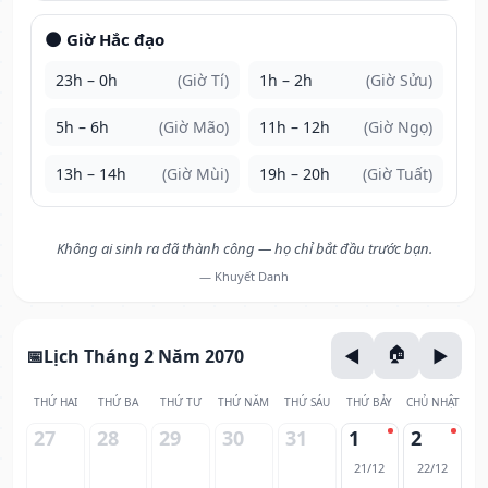
🌑 Giờ Hắc đạo
23h – 0h
(Giờ Tí)
1h – 2h
(Giờ Sửu)
5h – 6h
(Giờ Mão)
11h – 12h
(Giờ Ngọ)
13h – 14h
(Giờ Mùi)
19h – 20h
(Giờ Tuất)
Không ai sinh ra đã thành công — họ chỉ bắt đầu trước bạn.
— Khuyết Danh
Lịch Tháng 2 Năm 2070
THỨ HAI
THỨ BA
THỨ TƯ
THỨ NĂM
THỨ SÁU
THỨ BẢY
CHỦ NHẬT
27
28
29
30
31
1
2
21/12
22/12