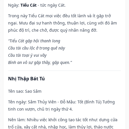
Ngày:
Tiểu Cát
- tức ngày Cát.
Trong này Tiểu Cát mọi việc đều tốt lành và ít gặp trở
ngại. Mưu đại sự hanh thông, thuận lợi, cùng với đó âm
phúc độ trì, che chở, được quý nhân nâng đỡ.
“Tiểu Cát gặp hội thanh long
Cầu tài cầu lộc ở trong quẻ này
Cầu tài toại ý vui vầy
Bình an vô sự gặp thầy, gặp quen.”
Nhị Thập Bát Tú
Tên sao
: Sao Sâm
Tên ngày
: Sâm Thủy Viên - Đỗ Mậu: Tốt (Bình Tú) Tướng
tinh con vượn, chủ trị ngày thứ 4.
Nên làm
: Nhiều việc khởi công tạo tác tốt như: dựng cửa
trổ cửa, xây cất nhà, nhập học, làm thủy lợi, tháo nước