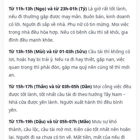
Từ 11h-13h (Ngọ) và từ 23h-01h (Tý)
Là giờ rất tốt lành,
nếu đi thường gặp được may mắn. Buôn bán, kinh doanh
có lời. Người đi sắp về nhà. Phụ nữ có tin mừng. Mọi việc
trong nhà đều hòa hợp. Nếu có bệnh cầu thì sẽ khỏi, gia
đình đều mạnh khỏe.
Từ 13h-15h (Mùi) và từ 01-03h (Sửu)
Cầu tài thì không có
lợi, hoặc hay bị trái ý. Nếu ra đi hay thiệt, gặp nạn, việc
quan trọng thì phải đòn, gặp ma quỷ nên cúng tế thì mới
an.
Từ 15h-17h (Thân) và từ 03h-05h (Dần)
Mọi công việc đều
được tốt lành, tốt nhất cầu tài đi theo hướng Tây Nam –
Nhà cửa được yên lành. Người xuất hành thì đều bình
yên.
Từ 17h-19h (Dậu) và từ 05h-07h (Mão)
Mưu sự khó
thành, cầu lộc, cầu tài mờ mịt. Kiện cáo tốt nhất nên hoãn
lại. Người đi xa chưa có tin về. Mất tiền, mất của nếu đi