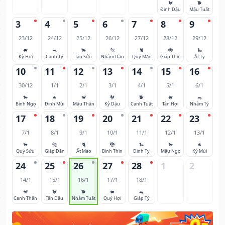
🐓
🐕
Đinh Dậu
Mậu Tuất
3
4
5
6
7
8
9
23/12
24/12
25/12
26/12
27/12
28/12
29/12
🐖
🐀
🐂
🐅
🐈
🐉
🐍
Kỷ Hợi
Canh Tý
Tân Sửu
Nhâm Dần
Quý Mão
Giáp Thìn
Ất Tỵ
10
11
12
13
14
15
16
30/12
1/1
2/1
3/1
4/1
5/1
6/1
🐎
🐐
🐒
🐓
🐕
🐖
🐀
Bính Ngọ
Đinh Mùi
Mậu Thân
Kỷ Dậu
Canh Tuất
Tân Hợi
Nhâm Tý
17
18
19
20
21
22
23
7/1
8/1
9/1
10/1
11/1
12/1
13/1
🐂
🐅
🐈
🐉
🐍
🐎
🐐
Quý Sửu
Giáp Dần
Ất Mão
Bính Thìn
Đinh Tỵ
Mậu Ngọ
Kỷ Mùi
24
25
26
27
28
1
2
14/1
15/1
16/1
17/1
18/1
🐒
🐓
🐕
🐖
🐀
Canh Thân
Tân Dậu
Nhâm Tuất
Quý Hợi
Giáp Tý