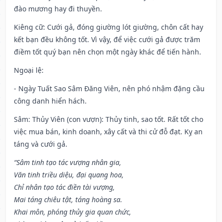
đào mương hay đi thuyền.
Kiêng cữ
: Cưới gả, đóng giường lót giường, chôn cất hay
kết bạn đều không tốt. Vì vậy, để việc cưới gả được trăm
điềm tốt quý bạn nên chọn một ngày khác để tiến hành.
Ngoại lệ
:
- Ngày Tuất Sao Sâm Đăng Viên, nên phó nhậm đặng cầu
công danh hiển hách.
Sâm: Thủy Viên (con vượn): Thủy tinh, sao tốt. Rất tốt cho
việc mua bán, kinh doanh, xây cất và thi cử đỗ đạt. Kỵ an
táng và cưới gả.
“Sâm tinh tạo tác vượng nhân gia,
Văn tinh triều diệu, đại quang hoa,
Chỉ nhân tạo tác điền tài vượng,
Mai táng chiêu tật, táng hoàng sa.
Khai môn, phóng thủy gia quan chức,