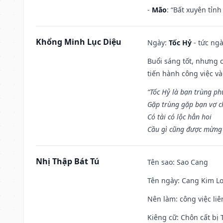
-
Mão
: “Bất xuyên tỉn
Khổng Minh Lục Diệu
Ngày:
Tốc Hỷ
- tức ngà
Buổi sáng tốt, nhưng 
tiến hành công việc v
“Tốc Hỷ là bạn trùng p
Gặp trùng gặp bạn vợ c
Có tài có lộc hẳn hoi
Cầu gì cũng được mừng 
Nhị Thập Bát Tú
Tên sao
: Sao Cang
Tên ngày
: Cang Kim Lo
Nên làm
: công việc l
Kiêng cữ
: Chôn cất bị