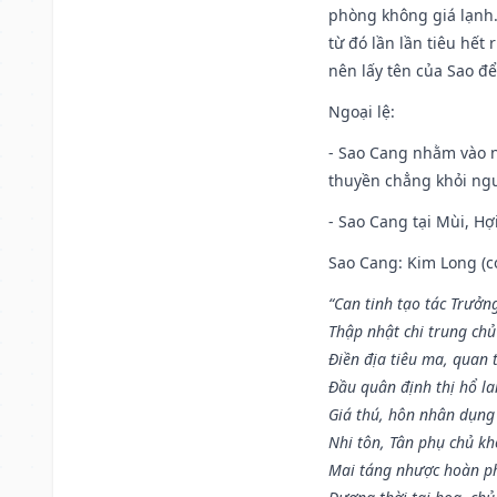
phòng không giá lạnh.
từ đó lần lần tiêu hết
nên lấy tên của Sao để
Ngoại lệ
:
- Sao Cang nhằm vào 
thuyền chẳng khỏi nguy
- Sao Cang tại Mùi, Hợi
Sao Cang: Kim Long (co
“Can tinh tạo tác Trưở
Thập nhật chi trung ch
Điền địa tiêu ma, quan 
Đầu quân định thị hổ l
Giá thú, hôn nhân dụng
Nhi tôn, Tân phụ chủ k
Mai táng nhược hoàn p