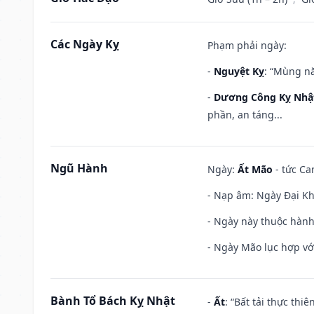
Các Ngày Kỵ
Phạm phải ngày:
-
Nguyệt Kỵ
: “Mùng nă
-
Dương Công Kỵ Nhậ
phần, an táng...
Ngũ Hành
Ngày:
Ất Mão
- tức Ca
- Nạp âm: Ngày Đại Khê
- Ngày này thuộc hành
- Ngày Mão lục hợp với
Bành Tổ Bách Kỵ Nhật
-
Ất
: “Bất tải thực th