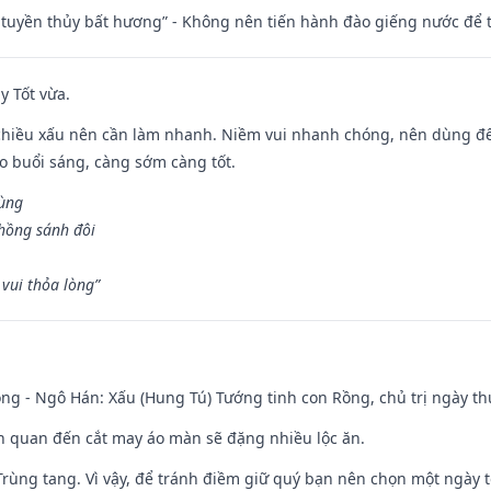
h tuyền thủy bất hương” - Không nên tiến hành đào giếng nước để
y Tốt vừa.
chiều xấu nên cần làm nhanh. Niềm vui nhanh chóng, nên dùng để 
ào buổi sáng, càng sớm càng tốt.
hùng
hồng sánh đôi
vui thỏa lòng”
ng - Ngô Hán: Xấu (Hung Tú) Tướng tinh con Rồng, chủ trị ngày th
iên quan đến cắt may áo màn sẽ đặng nhiều lộc ăn.
 Trùng tang. Vì vậy, để tránh điềm giữ quý bạn nên chọn một ngày 