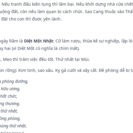
 Nếu tranh đấu kiện tụng thì lâm bại. Nếu khởi dựng nhà cửa chết 
 ruộng đất, còn nếu làm quan bị cách chức. Sao Cang thuộc vào Thấ
 đặt cho con thì được yên lành.
ngày Rằm là
Diệt Một Nhật
: Cữ làm rượu, thừa kế sự nghiệp, lập 
 hại (vì Diệt Một có nghĩa là chìm mất).
, Mẹo thì trăm việc đều tốt. Thứ nhất tại Mùi.
n rồng): Kim tinh, sao xấu. Kỵ gả cưới và xây cất. Đề phòng dễ bị t
ng phòng đường,
ủ hữu ương,
thất chức,
ang thương.
 thử nhật,
hông phòng,
hùng thử nhật,