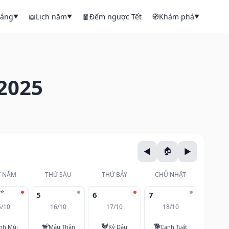
háng
📖
Lịch năm
🧧
Đếm ngược Tết
🧭
Khám phá
▼
▼
▼
2025
 NĂM
THỨ SÁU
THỨ BẢY
CHỦ NHẬT
⭐
5
6
7
5/10
16/10
17/10
18/10
🐒
🐓
🐕
nh Mùi
Mậu Thân
Kỷ Dậu
Canh Tuất