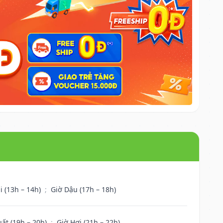
i (13h – 14h)
;
Giờ Dậu (17h – 18h)
uất (19h – 20h)
;
Giờ Hợi (21h – 22h)