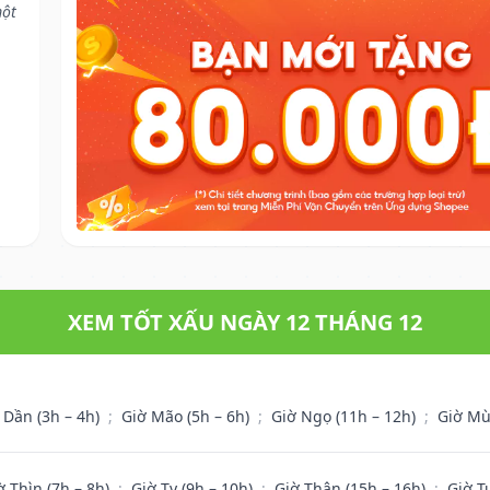
một
XEM TỐT XẤU NGÀY 12 THÁNG 12
 Dần (3h – 4h)
;
Giờ Mão (5h – 6h)
;
Giờ Ngọ (11h – 12h)
;
Giờ Mù
ờ Thìn (7h – 8h)
;
Giờ Tỵ (9h – 10h)
;
Giờ Thân (15h – 16h)
;
Giờ T