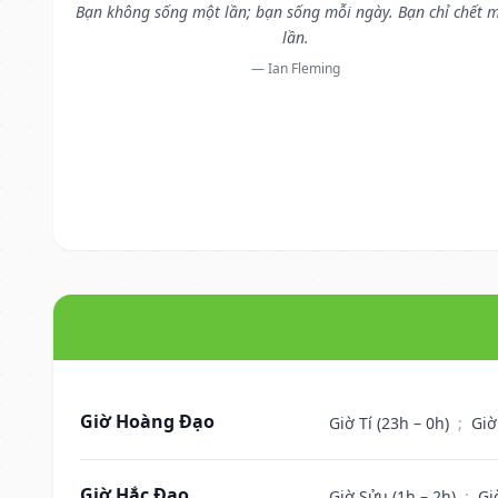
Bạn không sống một lần; bạn sống mỗi ngày. Bạn chỉ chết 
lần.
— Ian Fleming
Giờ Hoàng Đạo
Giờ Tí (23h – 0h)
;
Giờ
Giờ Hắc Đạo
Giờ Sửu (1h – 2h)
;
Gi