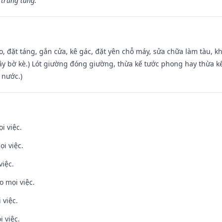
 trùng tang.”
o, đặt táng, gắn cửa, kê gác, đặt yên chỗ máy, sửa chữa làm tàu, kh
xây bờ kè.) Lót giường đóng giường, thừa kế tước phong hay thừa k
 nước.)
i việc.
ọi việc.
việc.
o mọi việc.
 việc.
i việc.