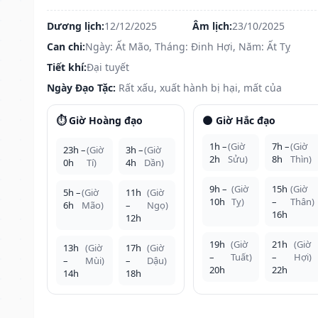
Dương lịch:
12/12/2025
Âm lịch:
23/10/2025
Can chi:
Ngày: Ất Mão, Tháng: Đinh Hợi, Năm: Ất Tỵ
Tiết khí:
Đại tuyết
Ngày Đạo Tặc:
Rất xấu, xuất hành bị hại, mất của
⏱️ Giờ Hoàng đạo
🌑 Giờ Hắc đạo
1h –
(Giờ
7h –
(Giờ
23h –
(Giờ
3h –
(Giờ
2h
Sửu)
8h
Thìn)
0h
Tí)
4h
Dần)
9h –
(Giờ
15h
(Giờ
5h –
(Giờ
11h
(Giờ
10h
Tỵ)
–
Thân)
6h
Mão)
–
Ngọ)
16h
12h
19h
(Giờ
21h
(Giờ
13h
(Giờ
17h
(Giờ
–
Tuất)
–
Hợi)
–
Mùi)
–
Dậu)
20h
22h
14h
18h