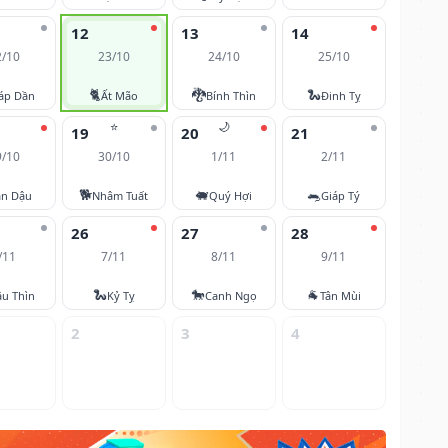
12
13
14
2/10
23/10
24/10
25/10
🐈
🐉
🐍
áp Dần
Ất Mão
Bính Thìn
Đinh Tỵ
⭐
🌙
19
20
21
9/10
30/10
1/11
2/11
🐕
🐖
🐀
ân Dậu
Nhâm Tuất
Quý Hợi
Giáp Tý
26
27
28
/11
7/11
8/11
9/11
🐍
🐎
🐐
u Thìn
Kỷ Tỵ
Canh Ngọ
Tân Mùi
2
3
4