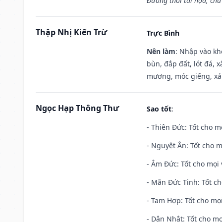
Đương thời tai họa, chủ
Thập Nhị Kiến Trừ
Trực Bình
Nên làm
: Nhập vào kh
bùn, đắp đất, lót đá, 
mương, móc giếng, xả
Ngọc Hạp Thông Thư
Sao tốt
:
- Thiên Đức: Tốt cho mọ
- Nguyệt Ân: Tốt cho m
- Âm Đức: Tốt cho mọi 
- Mãn Đức Tinh: Tốt ch
- Tam Hợp: Tốt cho mọi
- Dân Nhật: Tốt cho mọ