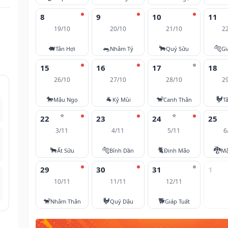
8
9
10
11
19/10
20/10
21/10
2
🐖
🐀
🐂
🐅
Tân Hợi
Nhâm Tý
Quý Sửu
Gi
15
16
17
18
26/10
27/10
28/10
2
🐎
🐐
🐒
🐓
Mậu Ngọ
Kỷ Mùi
Canh Thân
T
⭐
⭐
22
23
24
25
3/11
4/11
5/11
6
🐂
🐅
🐈
🐉
Ất Sửu
Bính Dần
Đinh Mão
Mậ
29
30
31
1
10/11
11/11
12/11
🐒
🐓
🐕
Nhâm Thân
Quý Dậu
Giáp Tuất