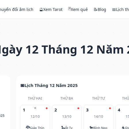
🃏
huyển đổi âm lịch
🔮
Xem Tarot
Xem quẻ
📝
Blog
📅
Lịch t
gày 12 Tháng 12 Năm 
Lịch Tháng 12 Năm 2025
THỨ HAI
THỨ BA
THỨ TƯ
THỨ
⭐
1
2
3
4
025
12/10
13/10
14/10
1
🐉
🐍
🐎
🐐
Giáp Thìn
Ất Tỵ
Bính Ngọ
Đi