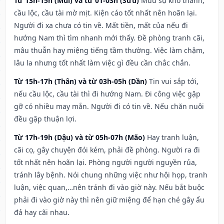
Từ 13h-15h (Mùi) và từ 01-03h (Sửu)
Mưu sự khó thành,
cầu lộc, cầu tài mờ mịt. Kiện cáo tốt nhất nên hoãn lại.
Người đi xa chưa có tin về. Mất tiền, mất của nếu đi
hướng Nam thì tìm nhanh mới thấy. Đề phòng tranh cãi,
mâu thuẫn hay miệng tiếng tầm thường. Việc làm chậm,
lâu la nhưng tốt nhất làm việc gì đều cần chắc chắn.
Từ 15h-17h (Thân) và từ 03h-05h (Dần)
Tin vui sắp tới,
nếu cầu lộc, cầu tài thì đi hướng Nam. Đi công việc gặp
gỡ có nhiều may mắn. Người đi có tin về. Nếu chăn nuôi
đều gặp thuận lợi.
Từ 17h-19h (Dậu) và từ 05h-07h (Mão)
Hay tranh luận,
cãi cọ, gây chuyện đói kém, phải đề phòng. Người ra đi
tốt nhất nên hoãn lại. Phòng người người nguyền rủa,
tránh lây bệnh. Nói chung những việc như hội họp, tranh
luận, việc quan,…nên tránh đi vào giờ này. Nếu bắt buộc
phải đi vào giờ này thì nên giữ miệng để hạn ché gây ẩu
đả hay cãi nhau.