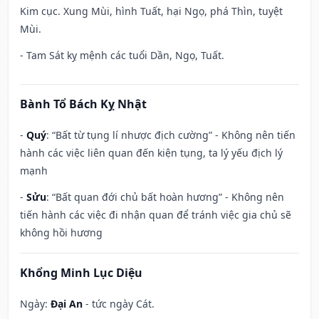
Kim cục. Xung Mùi, hình Tuất, hại Ngọ, phá Thìn, tuyệt
Mùi.
- Tam Sát kỵ mệnh các tuổi Dần, Ngọ, Tuất.
Bành Tổ Bách Kỵ Nhật
-
Quý
: “Bất từ tụng lí nhược địch cường” - Không nên tiến
hành các việc liên quan đến kiện tụng, ta lý yếu địch lý
mạnh
-
Sửu
: “Bất quan đới chủ bất hoàn hương” - Không nên
tiến hành các việc đi nhận quan để tránh việc gia chủ sẽ
không hồi hương
Khổng Minh Lục Diệu
Ngày:
Đại An
- tức ngày Cát.