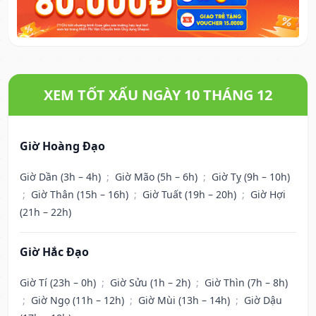
XEM TỐT XẤU NGÀY 10 THÁNG 12
Giờ Hoàng Đạo
Giờ Dần (3h – 4h)
;
Giờ Mão (5h – 6h)
;
Giờ Tỵ (9h – 10h)
;
Giờ Thân (15h – 16h)
;
Giờ Tuất (19h – 20h)
;
Giờ Hợi
(21h – 22h)
Giờ Hắc Đạo
Giờ Tí (23h – 0h)
;
Giờ Sửu (1h – 2h)
;
Giờ Thìn (7h – 8h)
;
Giờ Ngọ (11h – 12h)
;
Giờ Mùi (13h – 14h)
;
Giờ Dậu