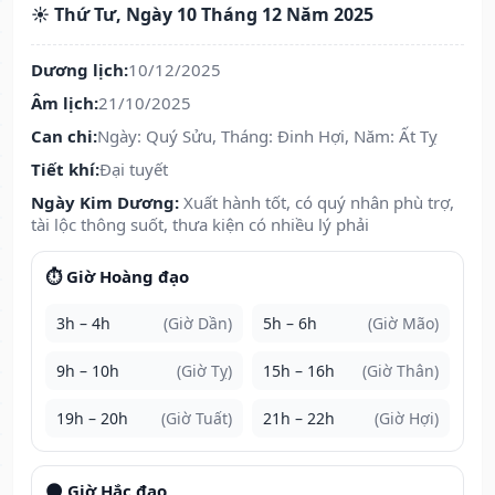
☀️ Thứ Tư, Ngày 10 Tháng 12 Năm 2025
Dương lịch:
10/12/2025
Âm lịch:
21/10/2025
Can chi:
Ngày: Quý Sửu, Tháng: Đinh Hợi, Năm: Ất Tỵ
Tiết khí:
Đại tuyết
Ngày Kim Dương:
Xuất hành tốt, có quý nhân phù trợ,
tài lộc thông suốt, thưa kiện có nhiều lý phải
⏱️ Giờ Hoàng đạo
3h – 4h
(Giờ Dần)
5h – 6h
(Giờ Mão)
9h – 10h
(Giờ Tỵ)
15h – 16h
(Giờ Thân)
19h – 20h
(Giờ Tuất)
21h – 22h
(Giờ Hợi)
🌑 Giờ Hắc đạo