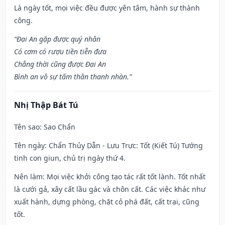
Là ngày tốt, mọi việc đều được yên tâm, hành sự thành
công.
“Đại An gặp được quý nhân
Có cơm có rượu tiền tiễn đưa
Chẳng thời cũng được Đại An
Bình an vô sự tấm thân thanh nhàn.”
Nhị Thập Bát Tú
Tên sao
: Sao Chẩn
Tên ngày
: Chẩn Thủy Dẫn - Lưu Trực: Tốt (Kiết Tú) Tướng
tinh con giun, chủ trị ngày thứ 4.
Nên làm
: Mọi việc khởi công tạo tác rất tốt lành. Tốt nhất
là cưới gả, xây cất lầu gác và chôn cất. Các việc khác như
xuất hành, dựng phòng, chặt cỏ phá đất, cất trại, cũng
tốt.