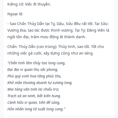
Kiêng cữ
: Việc đi thuyền.
Ngoại lệ
:
- Sao Chẩn Thủy Dẫn tại Tỵ, Dậu, Sửu đều rất tốt. Tại Sửu:
Vượng Địa, tạo tác được thịnh vượng. Tại Tỵ: Đăng Viên là
ngôi tôn đại, trăm mưu động ắt thành danh.
Chẩn: Thủy Dẫn (con trùng): Thủy tinh, sao tốt. Tốt cho
những việc gả cưới, xây dựng cũng như an táng.
“Chẩn tinh lâm thủy tạo long cung,
Đại đại vi quan thụ sắc phong,
Phú quý vinh hoa tăng phúc thọ,
Khố mãn thương doanh tự xương long.
Mai táng văn tinh lai chiếu trợ,
Trạch xá an ninh, bất kiến hung.
Cánh hữu vi quan, tiên đế sủng,
Hôn nhân long tử xuất long cung.”