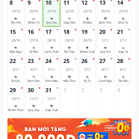
8
9
10
11
12
13
14
19/10
20/10
21/10
22/10
23/10
24/10
25/10
🐖
🐀
🐂
🐅
🐈
🐉
🐍
Tân Hợi
Nhâm Tý
Quý Sửu
Giáp Dần
Ất Mão
Bính Thìn
Đinh Tỵ
15
16
17
18
19
20
21
26/10
27/10
28/10
29/10
30/10
1/11
2/11
🐎
🐐
🐒
🐓
🐕
🐖
🐀
Mậu Ngọ
Kỷ Mùi
Canh Thân
Tân Dậu
Nhâm Tuất
Quý Hợi
Giáp Tý
22
23
24
25
26
27
28
3/11
4/11
5/11
6/11
7/11
8/11
9/11
🐂
🐅
🐈
🐉
🐍
🐎
🐐
Ất Sửu
Bính Dần
Đinh Mão
Mậu Thìn
Kỷ Tỵ
Canh Ngọ
Tân Mùi
29
30
31
1
2
3
4
10/11
11/11
12/11
🐒
🐓
🐕
Nhâm Thân
Quý Dậu
Giáp Tuất