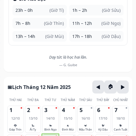
23h – 0h
(Giờ Tí)
1h – 2h
(Giờ Sửu)
7h – 8h
(Giờ Thìn)
11h – 12h
(Giờ Ngọ)
13h – 14h
(Giờ Mùi)
17h – 18h
(Giờ Dậu)
Dạy tức là học hai lần.
— G. Guibe
Lịch Tháng 12 Năm 2025
THỨ HAI
THỨ BA
THỨ TƯ
THỨ NĂM
THỨ SÁU
THỨ BẢY
CHỦ NHẬT
1
2
3
4
5
6
7
12/10
13/10
14/10
15/10
16/10
17/10
18/10
🐉
🐍
🐎
🐐
🐒
🐓
🐕
Giáp Thìn
Ất Tỵ
Bính Ngọ
Đinh Mùi
Mậu Thân
Kỷ Dậu
Canh Tuất