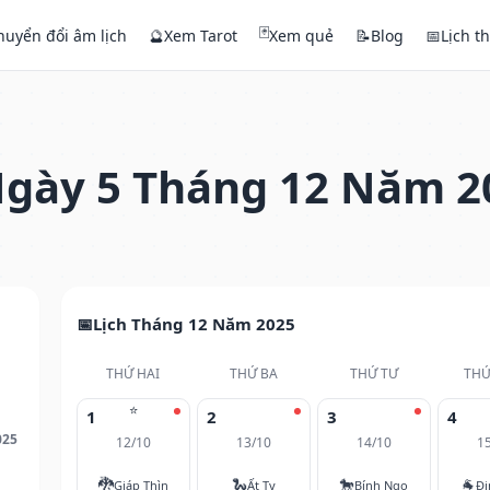
🃏
huyển đổi âm lịch
🔮
Xem Tarot
Xem quẻ
📝
Blog
📅
Lịch t
gày 5 Tháng 12 Năm 2
Lịch Tháng 12 Năm 2025
THỨ HAI
THỨ BA
THỨ TƯ
THỨ
⭐
1
2
3
4
025
12/10
13/10
14/10
1
🐉
🐍
🐎
🐐
Giáp Thìn
Ất Tỵ
Bính Ngọ
Đi