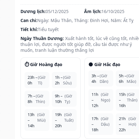
Dương lịch:
05/12/2025
Âm lịch:
16/10/2025
Can chi:
Ngày: Mậu Thân, Tháng: Đinh Hợi, Năm: Ất Tỵ
Tiết khí:
Tiểu tuyết
Ngày Thuần Dương:
Xuất hành tốt, lúc về cũng tốt, nhi
thuận lợi, được người tốt giúp đỡ, cầu tài được như ý
muốn, tranh luận thường thắng lợi
⏱️ Giờ Hoàng đạo
🌑 Giờ Hắc đạo
3h –
(Giờ
5h –
(Giờ
23h –
(Giờ
1h –
(Giờ
4h
Dần)
6h
Mão)
0h
Tí)
2h
Sửu)
11h
(Giờ
15h
(Giờ
7h –
(Giờ
9h –
(Giờ
–
Ngọ)
–
Thân)
8h
Thìn)
10h
Tỵ)
12h
16h
13h
(Giờ
19h
(Giờ
17h
(Giờ
21h
(Giờ
–
Mùi)
–
Tuất)
–
Dậu)
–
Hợi)
14h
20h
18h
22h