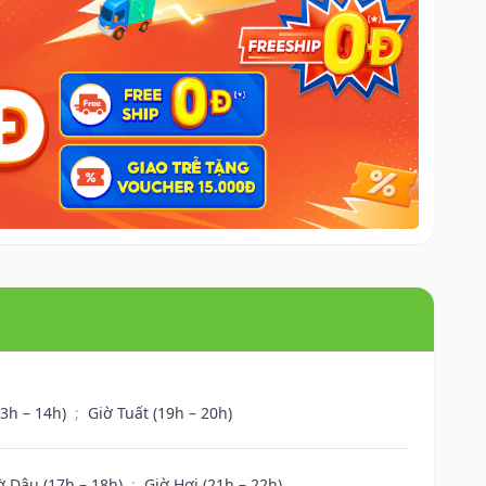
13h – 14h)
;
Giờ Tuất (19h – 20h)
ờ Dậu (17h – 18h)
;
Giờ Hợi (21h – 22h)