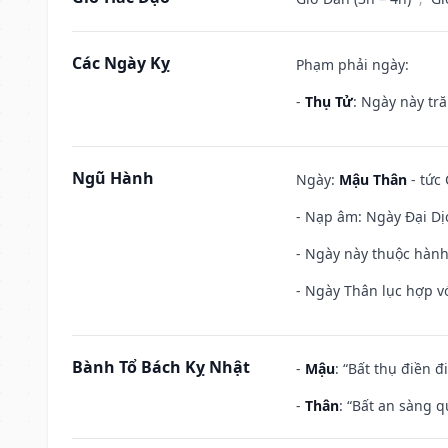
Các Ngày Kỵ
Phạm phải ngày:
-
Thụ Tử
: Ngày này tr
Ngũ Hành
Ngày:
Mậu Thân
- tức 
- Nạp âm: Ngày Đại Dị
- Ngày này thuộc hành
- Ngày Thân lục hợp vớ
Bành Tổ Bách Kỵ Nhật
-
Mậu
: “Bất thụ điền 
-
Thân
: “Bất an sàng 