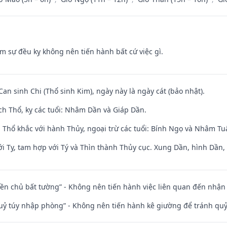
ăm sự đều kỵ không nên tiến hành bất cứ việc gì.
Can sinh Chi (Thổ sinh Kim), ngày này là ngày cát (bảo nhật).
ch Thổ, kỵ các tuổi: Nhâm Dần và Giáp Dần.
 Thổ khắc với hành Thủy, ngoại trừ các tuổi: Bính Ngọ và Nhâm T
i Tỵ, tam hợp với Tý và Thìn thành Thủy cục. Xung Dần, hình Dần, h
điền chủ bất tường” - Không nên tiến hành việc liên quan đến nhậ
quỷ túy nhập phòng” - Không nên tiến hành kê giường để tránh q