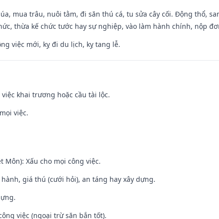
t lúa, mua trâu, nuôi tằm, đi săn thú cá, tu sửa cây cối. Động thổ
hức, thừa kế chức tước hay sự nghiệp, vào làm hành chính, nộp đơ
ng việc mới, kỵ đi du lịch, kỵ tang lễ.
việc khai trương hoặc cầu tài lộc.
mọi việc.
t Môn): Xấu cho mọi công việc.
t hành, giá thú (cưới hỏi), an táng hay xây dựng.
dựng.
ông việc (ngoại trừ săn bắn tốt).