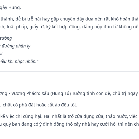
ngày Hung.
 thành, dễ bị trễ nải hay gặp chuyện dây dưa nên rất khó hoàn th
ính, luật pháp, giấy tờ, ký kết hợp đồng, dâng nộp đơn từ không nên
 tường
a đường phân ly
hi
iều khi nhọc nhằn.”
ng - Vương Phách: Xấu (Hung Tú) Tướng tinh con dê, chủ trị ngày 
t, chặt cỏ phá đất hoặc cắt áo đều tốt.
 kể việc chi cũng hại. Hại nhất là trổ cửa dựng cửa, tháo nước, việ
ếu quý bạn đang có ý định động thổ xây nhà hay cưới hỏi thì nên c