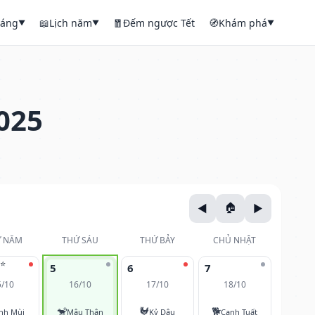
háng
📖
Lịch năm
🧧
Đếm ngược Tết
🧭
Khám phá
▼
▼
▼
025
 NĂM
THỨ SÁU
THỨ BẢY
CHỦ NHẬT
⭐
5
6
7
5/10
16/10
17/10
18/10
🐒
🐓
🐕
nh Mùi
Mậu Thân
Kỷ Dậu
Canh Tuất