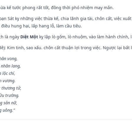
hừa kế tước phong rất tốt, đồng thời phó nhiệm may mắn.
ạn Sát kỵ những việc thừa kế, chia lãnh gia tài, chôn cất, việc xuấ
 điều hung hại, lấp hang lỗ, làm cầu tiêu.
ch là ngày
Diệt Một
kỵ lập lò gốm, lò nhuộm, vào làm hành chính, l
: Kim tinh, sao xấu. chôn cất thuận lợi trong việc. Ngược lại bất l
nhân vong,
 nhân lang,
 lộc chí,
ân vương.
 thương tử,
ửu trường.
g sản nữ,
g uông.”