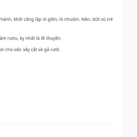
t hành, khởi công lập lò gốm, lò nhuộm. Nên: dứt vú trẻ
àm rượu, kỵ nhất là đi thuyền.
ợi cho việc xây cất và gả cưới.