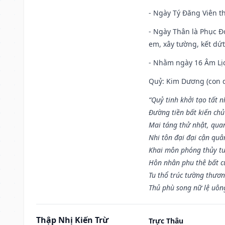
- Ngày Tý Đăng Viên t
- Ngày Thân là Phục Đo
em, xây tường, kết dứt
- Nhằm ngày 16 Âm Lị
Quỷ: Kim Dương (con dê)
“Quỷ tinh khởi tạo tất 
Đường tiền bất kiến chủ
Mai táng thử nhật, quan
Nhi tôn đại đại cận qu
Khai môn phóng thủy tu
Hôn nhân phu thê bất c
Tu thổ trúc tường thươn
Thủ phù song nữ lệ uôn
Thập Nhị Kiến Trừ
Trực Thâu