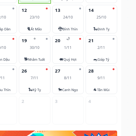
12
13
14
2/10
23/10
24/10
25/10
🐈
🐉
🐍
áp Dần
Ất Mão
Bính Thìn
Đinh Tỵ
⭐
🌙
19
20
21
9/10
30/10
1/11
2/11
🐕
🐖
🐀
ân Dậu
Nhâm Tuất
Quý Hợi
Giáp Tý
26
27
28
/11
7/11
8/11
9/11
🐍
🐎
🐐
u Thìn
Kỷ Tỵ
Canh Ngọ
Tân Mùi
2
3
4