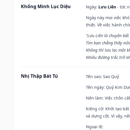
Khổng Minh Lục Diệu
Ngày:
Lưu Liên
- tức 
Ngày này mọi việc khó
thiệt. Về việc hành ch
“Lưu Liên là chuyện bất
Tìm bạn chẳng thấy nử
Không thì lưu lạc một k
Nhiều đường trắc trở nh
Nhị Thập Bát Tú
Tên sao
: Sao Quỷ
Tên ngày
: Quỷ Kim Dươ
Nên làm
: Việc chôn cấ
Kiêng cữ
: Khởi tạo bất
và dựng cột. Vì vậy, n
Ngoại lệ
: