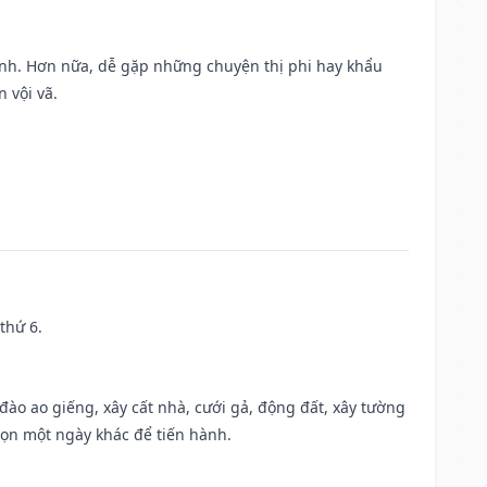
ành. Hơn nữa, dễ gặp những chuyện thị phi hay khẩu
 vội vã.
thứ 6.
c đào ao giếng, xây cất nhà, cưới gả, động đất, xây tường
họn một ngày khác để tiến hành.