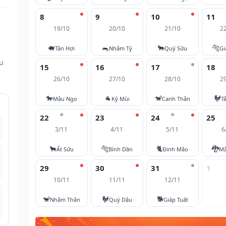
8
9
10
11
19/10
20/10
21/10
2
🐖
🐀
🐂
🐅
Tân Hợi
Nhâm Tý
Quý Sửu
Gi
ều
15
16
17
18
26/10
27/10
28/10
2
🐎
🐐
🐒
🐓
Mậu Ngọ
Kỷ Mùi
Canh Thân
T
⭐
⭐
22
23
24
25
3/11
4/11
5/11
6
🐂
🐅
🐈
🐉
Ất Sửu
Bính Dần
Đinh Mão
Mậ
29
30
31
1
10/11
11/11
12/11
🐒
🐓
🐕
Nhâm Thân
Quý Dậu
Giáp Tuất