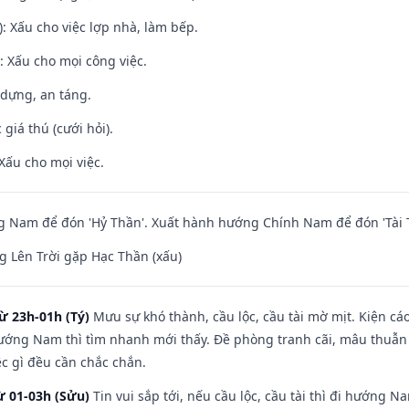
: Xấu cho việc lợp nhà, làm bếp.
 Xấu cho mọi công việc.
 dựng, an táng.
giá thú (cưới hỏi).
Xấu cho mọi việc.
 Nam để đón 'Hỷ Thần'. Xuất hành hướng Chính Nam để đón 'Tài 
 Lên Trời gặp Hạc Thần (xấu)
ừ 23h-01h (Tý)
Mưu sự khó thành, cầu lộc, cầu tài mờ mịt. Kiện cáo
hướng Nam thì tìm nhanh mới thấy. Đề phòng tranh cãi, mâu thuẫn
ệc gì đều cần chắc chắn.
ừ 01-03h (Sửu)
Tin vui sắp tới, nếu cầu lộc, cầu tài thì đi hướng 