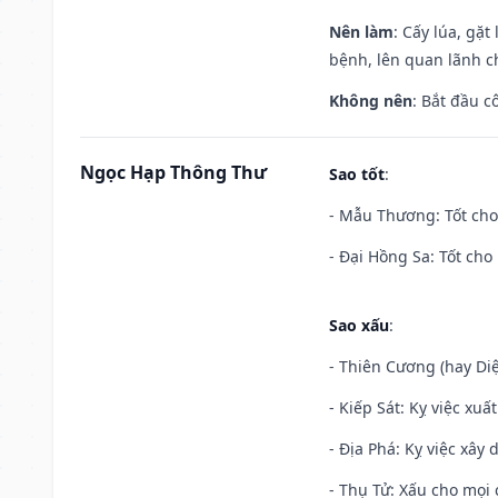
Nên làm
: Cấy lúa, gặ
bệnh, lên quan lãnh c
Không nên
: Bắt đầu cô
Ngọc Hạp Thông Thư
Sao tốt
:
- Mẫu Thương: Tốt cho 
- Đại Hồng Sa: Tốt cho 
Sao xấu
:
- Thiên Cương (hay Diệ
- Kiếp Sát: Kỵ việc xuấ
- Địa Phá: Kỵ việc xây 
- Thụ Tử: Xấu cho mọi c