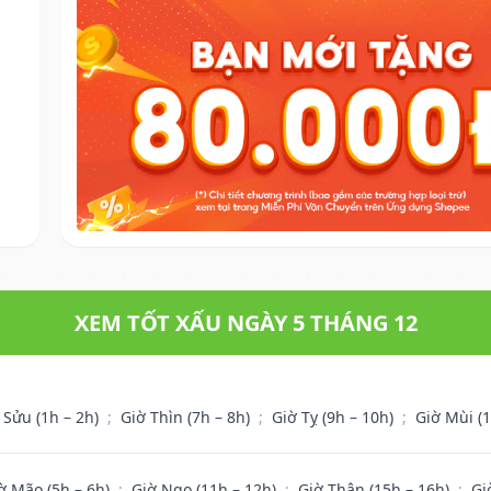
.
XEM TỐT XẤU NGÀY 5 THÁNG 12
 Sửu (1h – 2h)
;
Giờ Thìn (7h – 8h)
;
Giờ Tỵ (9h – 10h)
;
Giờ Mùi (
ờ Mão (5h – 6h)
;
Giờ Ngọ (11h – 12h)
;
Giờ Thân (15h – 16h)
;
Gi