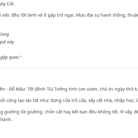
gày Cát.
 việc đều tốt lành và ít gặp trở ngại. Mưu đại sự hanh thông, thuậ
 long
 quẻ này
 gặp quen.”
ên - Đỗ Mậu: Tốt (Bình Tú) Tướng tinh con vượn, chủ trị ngày thứ 4.
hởi công tạo tác tốt như: dựng cửa trổ cửa, xây cất nhà, nhập học,
ng giường lót giường, chôn cất hay kết bạn đều không tốt. Vì vậy, 
 hành.