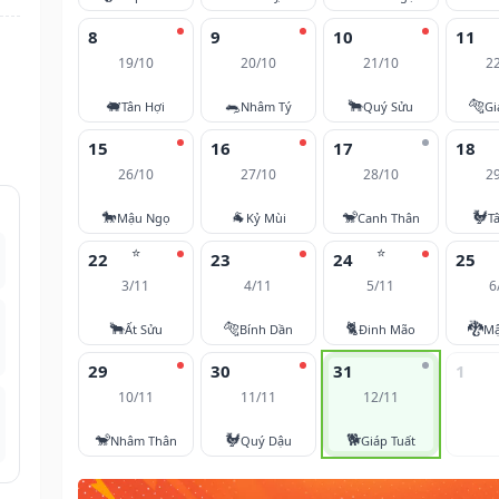
8
9
10
11
19/10
20/10
21/10
2
🐖
🐀
🐂
🐅
Tân Hợi
Nhâm Tý
Quý Sửu
Gi
15
16
17
18
26/10
27/10
28/10
2
🐎
🐐
🐒
🐓
Mậu Ngọ
Kỷ Mùi
Canh Thân
T
⭐
⭐
22
23
24
25
3/11
4/11
5/11
6
🐂
🐅
🐈
🐉
Ất Sửu
Bính Dần
Đinh Mão
Mậ
29
30
31
1
10/11
11/11
12/11
🐒
🐓
🐕
Nhâm Thân
Quý Dậu
Giáp Tuất