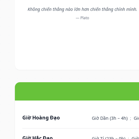
Không chiến thắng nào lớn hơn chiến thắng chính mình.
— Plato
Giờ Hoàng Đạo
Giờ Dần (3h – 4h)
;
Gi
Giờ Hắc Đạo
Giờ Tí (23h – 0h)
;
Giờ