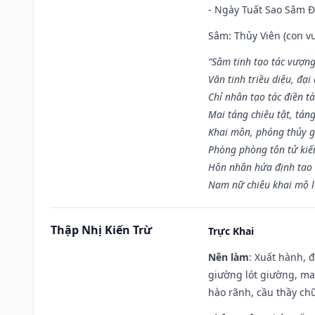
- Ngày Tuất Sao Sâm 
Sâm: Thủy Viên (con vư
“Sâm tinh tạo tác vượng
Văn tinh triều diệu, đạ
Chỉ nhân tạo tác điền t
Mai táng chiêu tật, tán
Khai môn, phóng thủy g
Phòng phòng tôn tử kiến
Hôn nhân hứa định tao 
Nam nữ chiêu khai mộ l
Thập Nhị Kiến Trừ
Trực Khai
Nên làm
: Xuất hành, 
giường lót giường, may
hào rãnh, cầu thầy chữ