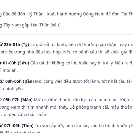
 Bắc để đón 'Hỷ Thần'. Xuất hành hướng Đông Nam để đón 'Tài Th
g Tây Nam gặp Hạc Thần (xấu)
ừ 23h-01h (Tý)
Là giờ rất tốt lành, nếu đi thường gặp được may mắ
ọi việc trong nhà đều hòa hợp. Nếu có bệnh cầu thì sẽ khỏi, gia 
ừ 01-03h (Sửu)
Cầu tài thì không có lợi, hoặc hay bị trái ý. Nếu ra 
ì mới an.
từ 03h-05h (Dần)
Mọi công việc đều được tốt lành, tốt nhất cầu t
ều bình yên.
từ 05h-07h (Mão)
Mưu sự khó thành, cầu lộc, cầu tài mờ mịt. Kiện c
hướng Nam thì tìm nhanh mới thấy. Đề phòng tranh cãi, mâu thuẫn
ệc gì đều cần chắc chắn.
từ 07h-09h (Thìn)
Tin vui sắp tới, nếu cầu lộc, cầu tài thì đi hướ
ôi đều gặp thuận lợi.