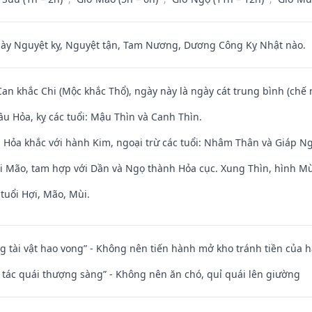
 Nguyệt kỵ, Nguyệt tận, Tam Nương, Dương Công Kỵ Nhật nào.
Can khắc Chi (Mộc khắc Thổ), ngày này là ngày cát trung bình (chế 
u Hỏa, kỵ các tuổi: Mậu Thìn và Canh Thìn.
 Hỏa khắc với hành Kim, ngoại trừ các tuổi: Nhâm Thân và Giáp N
ới Mão, tam hợp với Dần và Ngọ thành Hỏa cục. Xung Thìn, hình Mùi
tuổi Hợi, Mão, Mùi.
ng tài vật hao vong” - Không nên tiến hành mở kho tránh tiền của 
n tác quái thượng sàng” - Không nên ăn chó, quỉ quái lên giường