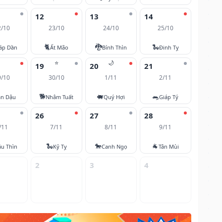
12
13
14
2/10
23/10
24/10
25/10
🐈
🐉
🐍
áp Dần
Ất Mão
Bính Thìn
Đinh Tỵ
⭐
🌙
19
20
21
9/10
30/10
1/11
2/11
🐕
🐖
🐀
ân Dậu
Nhâm Tuất
Quý Hợi
Giáp Tý
26
27
28
/11
7/11
8/11
9/11
🐍
🐎
🐐
u Thìn
Kỷ Tỵ
Canh Ngọ
Tân Mùi
2
3
4