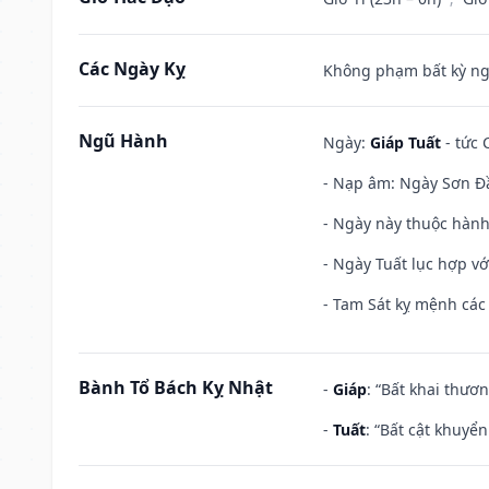
Các Ngày Kỵ
Không phạm bất kỳ ngày
Ngũ Hành
Ngày:
Giáp Tuất
- tức 
- Nạp âm: Ngày Sơn Đầ
- Ngày này thuộc hành
- Ngày Tuất lục hợp v
- Tam Sát kỵ mệnh các 
Bành Tổ Bách Kỵ Nhật
-
Giáp
: “Bất khai thươ
-
Tuất
: “Bất cật khuyể