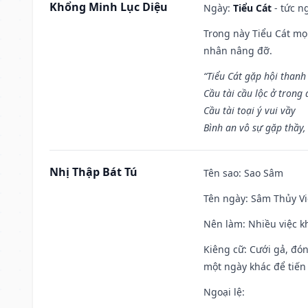
Khổng Minh Lục Diệu
Ngày:
Tiểu Cát
- tức n
Trong này Tiểu Cát mọi
nhân nâng đỡ.
“Tiểu Cát gặp hội thanh
Cầu tài cầu lộc ở trong
Cầu tài toại ý vui vầy
Bình an vô sự gặp thầy,
Nhị Thập Bát Tú
Tên sao
: Sao Sâm
Tên ngày
: Sâm Thủy Vi
Nên làm
: Nhiều việc k
Kiêng cữ
: Cưới gả, đó
một ngày khác để tiến
Ngoại lệ
: