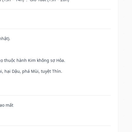
nhật).
gọ thuộc hành Kim không sợ Hỏa.
, hại Dậu, phá Mùi, tuyệt Thìn.
hao mất