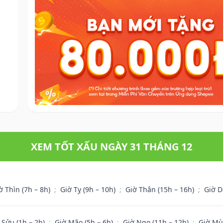
XEM TỐT XẤU NGÀY 31 THÁNG 12
ờ Thìn (7h – 8h)
;
Giờ Tỵ (9h – 10h)
;
Giờ Thân (15h – 16h)
;
Giờ D
 Sửu (1h – 2h)
;
Giờ Mão (5h – 6h)
;
Giờ Ngọ (11h – 12h)
;
Giờ Mù