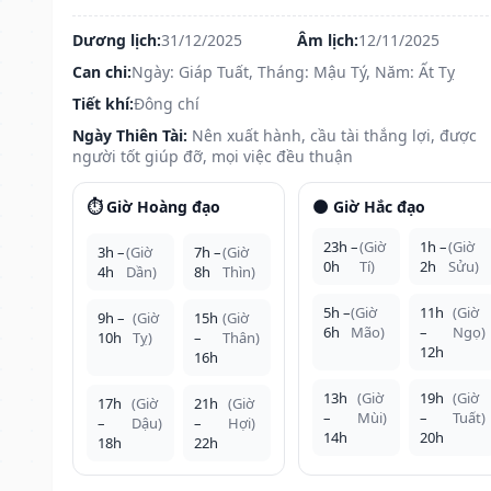
Dương lịch:
31/12/2025
Âm lịch:
12/11/2025
Can chi:
Ngày: Giáp Tuất, Tháng: Mậu Tý, Năm: Ất Tỵ
Tiết khí:
Đông chí
Ngày Thiên Tài:
Nên xuất hành, cầu tài thắng lợi, được
người tốt giúp đỡ, mọi việc đều thuận
⏱️ Giờ Hoàng đạo
🌑 Giờ Hắc đạo
23h –
(Giờ
1h –
(Giờ
3h –
(Giờ
7h –
(Giờ
0h
Tí)
2h
Sửu)
4h
Dần)
8h
Thìn)
5h –
(Giờ
11h
(Giờ
9h –
(Giờ
15h
(Giờ
6h
Mão)
–
Ngọ)
10h
Tỵ)
–
Thân)
12h
16h
13h
(Giờ
19h
(Giờ
17h
(Giờ
21h
(Giờ
–
Mùi)
–
Tuất)
–
Dậu)
–
Hợi)
14h
20h
18h
22h