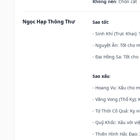
Không nên
: Chôn cất
Ngọc Hạp Thông Thư
Sao tốt
:
- Sinh Khí (Trực Khai):
- Nguyệt Ân: Tốt cho m
- Đại Hồng Sa: Tốt cho 
Sao xấu
:
- Hoang Vu: Xấu cho m
- Vãng Vong (Thổ Kỵ): K
- Tứ Thời Cô Quả: Kỵ vi
- Quỷ Khốc: Xấu với việ
- Thiên Hình Hắc Đạo: 