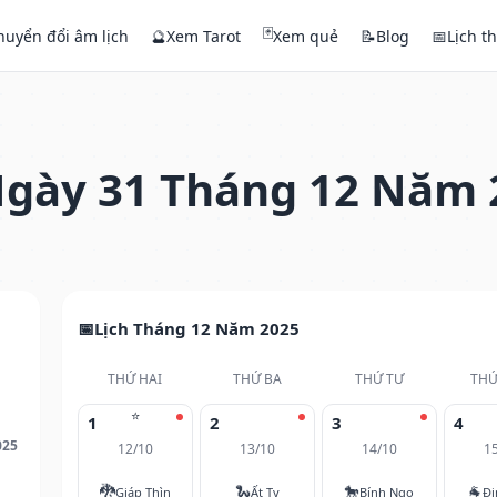
🃏
huyển đổi âm lịch
🔮
Xem Tarot
Xem quẻ
📝
Blog
📅
Lịch t
gày 31 Tháng 12 Năm 
Lịch Tháng 12 Năm 2025
THỨ HAI
THỨ BA
THỨ TƯ
THỨ
⭐
1
2
3
4
025
12/10
13/10
14/10
1
🐉
🐍
🐎
🐐
Giáp Thìn
Ất Tỵ
Bính Ngọ
Đi