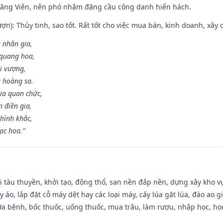
Đăng Viên, nên phó nhậm đặng cầu công danh hiển hách.
ợn): Thủy tinh, sao tốt. Rất tốt cho việc mua bán, kinh doanh, xây c
 nhân gia,
i quang hoa,
ài vượng,
g hoàng sa.
ia quan chức,
 điền gia,
hình khắc,
ạc hoa.”
đi tàu thuyền, khởi tạo, động thổ, san nền đắp nền, dựng xây kho
 áo, lắp đặt cỗ máy dệt hay các loại máy, cấy lúa gặt lúa, đào ao 
a bệnh, bốc thuốc, uống thuốc, mua trâu, làm rượu, nhập học, học 