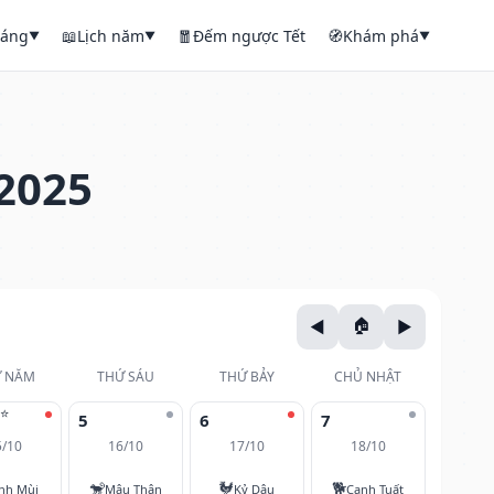
háng
📖
Lịch năm
🧧
Đếm ngược Tết
🧭
Khám phá
▼
▼
▼
2025
 NĂM
THỨ SÁU
THỨ BẢY
CHỦ NHẬT
⭐
5
6
7
5/10
16/10
17/10
18/10
🐒
🐓
🐕
nh Mùi
Mậu Thân
Kỷ Dậu
Canh Tuất