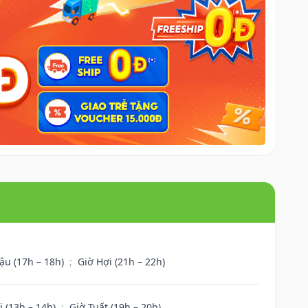
ậu (17h – 18h)
;
Giờ Hợi (21h – 22h)
i (13h – 14h)
;
Giờ Tuất (19h – 20h)