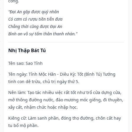
công.
“Đại An gặp được quý nhân
Có cơm có rượu tiền tiễn đưa
Chẳng thời cũng được Đại An
Bình an vô sự tấm thân thanh nhàn.”
Nhị Thập Bát Tú
Tên sao
: Sao Tỉnh
Tên ngày
: Tỉnh Mộc Hãn - Diêu Kỳ: Tốt (Bình Tú) Tướng
tinh con dê trừu, chủ trị ngày thứ 5.
Nên làm
: Tạo tác nhiều việc rất tốt như trổ cửa dựng cửa,
mở thông đường nước, đào mương móc giếng, đi thuyền,
xây cất, nhậm chức hoặc nhập học.
Kiêng cữ
: Làm sanh phần, đóng thọ đường, chôn cất hay
tu bổ mộ phần.