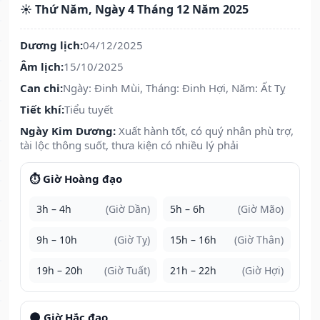
☀️ Thứ Năm, Ngày 4 Tháng 12 Năm 2025
Dương lịch:
04/12/2025
Âm lịch:
15/10/2025
Can chi:
Ngày: Đinh Mùi, Tháng: Đinh Hợi, Năm: Ất Tỵ
Tiết khí:
Tiểu tuyết
Ngày Kim Dương:
Xuất hành tốt, có quý nhân phù trợ,
tài lộc thông suốt, thưa kiện có nhiều lý phải
⏱️ Giờ Hoàng đạo
3h – 4h
(Giờ Dần)
5h – 6h
(Giờ Mão)
9h – 10h
(Giờ Tỵ)
15h – 16h
(Giờ Thân)
19h – 20h
(Giờ Tuất)
21h – 22h
(Giờ Hợi)
🌑 Giờ Hắc đạo