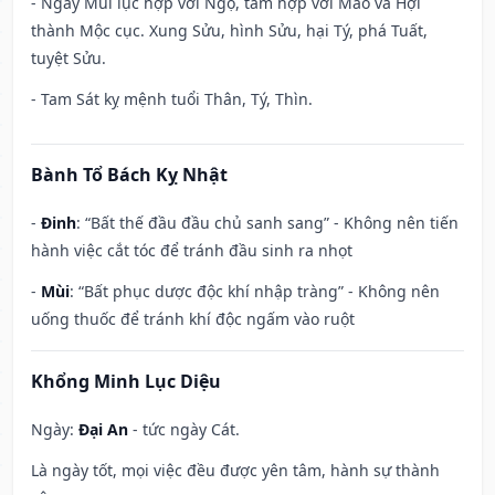
- Ngày Mùi lục hợp với Ngọ, tam hợp với Mão và Hợi
thành Mộc cục. Xung Sửu, hình Sửu, hại Tý, phá Tuất,
tuyệt Sửu.
- Tam Sát kỵ mệnh tuổi Thân, Tý, Thìn.
Bành Tổ Bách Kỵ Nhật
-
Đinh
: “Bất thế đầu đầu chủ sanh sang” - Không nên tiến
hành việc cắt tóc để tránh đầu sinh ra nhọt
-
Mùi
: “Bất phục dược độc khí nhập tràng” - Không nên
uống thuốc để tránh khí độc ngấm vào ruột
Khổng Minh Lục Diệu
Ngày:
Đại An
- tức ngày Cát.
Là ngày tốt, mọi việc đều được yên tâm, hành sự thành