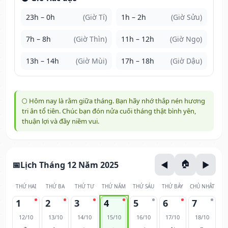
23h – 0h
(Giờ Tí)
1h – 2h
(Giờ Sửu)
7h – 8h
(Giờ Thìn)
11h – 12h
(Giờ Ngọ)
13h – 14h
(Giờ Mùi)
17h – 18h
(Giờ Dậu)
🌕 Hôm nay là rằm giữa tháng. Bạn hãy nhớ thắp nén hương
tri ân tổ tiên. Chúc bạn đón nửa cuối tháng thật bình yên,
thuận lợi và đầy niềm vui.
Lịch Tháng 12 Năm 2025
THỨ HAI
THỨ BA
THỨ TƯ
THỨ NĂM
THỨ SÁU
THỨ BẢY
CHỦ NHẬT
1
2
3
4
5
6
7
12/10
13/10
14/10
15/10
16/10
17/10
18/10