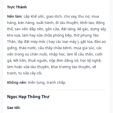
Trực Thành
Nên làm
: Lập khế ước, giao dịch, cho vay, thu nợ, mua
hàng, bán hàng, xuất hành, đi tàu thuyền, khởi tạo, động
thổ, san nền đắp nền, gắn cửa, đặt táng, kê gác, dựng xây
kho vựa, làm hay sửa chữa phòng bếp, thờ phụng Táo
Thần, lắp đặt máy móc ( hay các loại máy ), gặt lúa, đào ao
giếng, tháo nước, cầu thầy chữa bệnh, mua gia súc, các
việc trong vụ chăn nuôi, nhập học, làm lễ cầu thân, cưới
gả, kết hôn, thuê người, nộp đơn dâng sớ, học kỹ nghệ,
làm hoặc sửa tàu thuyền, khai trương tàu thuyền, vẽ
tranh, tu sửa cây cối.
Không nên
: Kiện tụng, tranh chấp.
Ngọc Hạp Thông Thư
Sao tốt
: