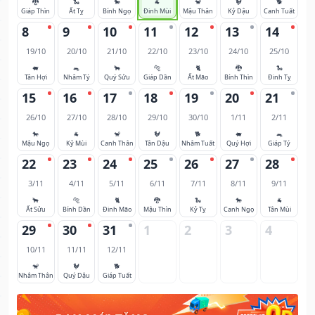
🐉
🐍
🐎
🐐
🐒
🐓
🐕
Giáp Thìn
Ất Tỵ
Bính Ngọ
Đinh Mùi
Mậu Thân
Kỷ Dậu
Canh Tuất
8
9
10
11
12
13
14
19/10
20/10
21/10
22/10
23/10
24/10
25/10
🐖
🐀
🐂
🐅
🐈
🐉
🐍
Tân Hợi
Nhâm Tý
Quý Sửu
Giáp Dần
Ất Mão
Bính Thìn
Đinh Tỵ
15
16
17
18
19
20
21
26/10
27/10
28/10
29/10
30/10
1/11
2/11
🐎
🐐
🐒
🐓
🐕
🐖
🐀
Mậu Ngọ
Kỷ Mùi
Canh Thân
Tân Dậu
Nhâm Tuất
Quý Hợi
Giáp Tý
22
23
24
25
26
27
28
3/11
4/11
5/11
6/11
7/11
8/11
9/11
🐂
🐅
🐈
🐉
🐍
🐎
🐐
Ất Sửu
Bính Dần
Đinh Mão
Mậu Thìn
Kỷ Tỵ
Canh Ngọ
Tân Mùi
29
30
31
1
2
3
4
10/11
11/11
12/11
🐒
🐓
🐕
Nhâm Thân
Quý Dậu
Giáp Tuất