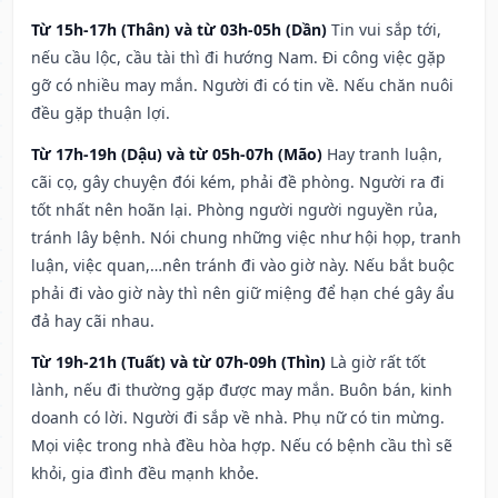
Từ 15h-17h (Thân) và từ 03h-05h (Dần)
Tin vui sắp tới,
nếu cầu lộc, cầu tài thì đi hướng Nam. Đi công việc gặp
gỡ có nhiều may mắn. Người đi có tin về. Nếu chăn nuôi
đều gặp thuận lợi.
Từ 17h-19h (Dậu) và từ 05h-07h (Mão)
Hay tranh luận,
cãi cọ, gây chuyện đói kém, phải đề phòng. Người ra đi
tốt nhất nên hoãn lại. Phòng người người nguyền rủa,
tránh lây bệnh. Nói chung những việc như hội họp, tranh
luận, việc quan,…nên tránh đi vào giờ này. Nếu bắt buộc
phải đi vào giờ này thì nên giữ miệng để hạn ché gây ẩu
đả hay cãi nhau.
Từ 19h-21h (Tuất) và từ 07h-09h (Thìn)
Là giờ rất tốt
lành, nếu đi thường gặp được may mắn. Buôn bán, kinh
doanh có lời. Người đi sắp về nhà. Phụ nữ có tin mừng.
Mọi việc trong nhà đều hòa hợp. Nếu có bệnh cầu thì sẽ
khỏi, gia đình đều mạnh khỏe.