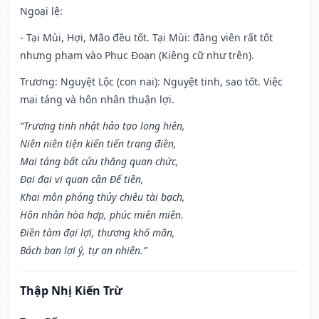
Ngoại lệ
:
- Tại Mùi, Hợi, Mão đều tốt. Tại Mùi: đăng viên rất tốt
nhưng phạm vào Phục Đoạn (Kiêng cữ như trên).
Trương: Nguyệt Lộc (con nai): Nguyệt tinh, sao tốt. Việc
mai táng và hôn nhân thuận lợi.
“Trương tinh nhật hảo tạo long hiên,
Niên niên tiện kiến tiến trang điền,
Mai táng bất cửu thăng quan chức,
Đại đại vi quan cận Đế tiền,
Khai môn phóng thủy chiêu tài bạch,
Hôn nhân hòa hợp, phúc miên miên.
Điền tàm đại lợi, thương khố mãn,
Bách ban lợi ý, tự an nhiên.”
Thập Nhị Kiến Trừ