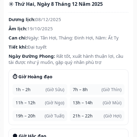
☀️ Thứ Hai, Ngày 8 Tháng 12 Năm 2025
Dương lịch:
08/12/2025
Âm lịch:
19/10/2025
Can chi:
Ngày: Tân Hợi, Tháng: Đinh Hợi, Năm: Ất Tỵ
Tiết khí:
Đại tuyết
Ngày Đường Phong:
Rất tốt, xuất hành thuận lợi, cầu
tài được như ý muốn, gặp quý nhân phù trợ
⏱️ Giờ Hoàng đạo
1h – 2h
(Giờ Sửu)
7h – 8h
(Giờ Thìn)
11h – 12h
(Giờ Ngọ)
13h – 14h
(Giờ Mùi)
19h – 20h
(Giờ Tuất)
21h – 22h
(Giờ Hợi)
🌑 Giờ Hắc đạo