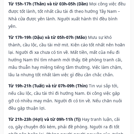
Từ 15h-17h (Thân) và từ 03h-05h (Dần)
Mọi công việc đều
được tốt lành, tốt nhất cầu tài đi theo hướng Tây Nam –
Nhà cửa được yên lành. Người xuất hành thì đều bình
yên.
Từ 17h-19h (Dậu) và từ 05h-07h (Mão)
Mưu sự khó
thành, cầu lộc, cầu tài mờ mịt. Kiện cáo tốt nhất nên hoãn
lại. Người đi xa chưa có tin về. Mất tiền, mất của nếu đi
hướng Nam thì tìm nhanh mới thấy. Đề phòng tranh cãi,
mâu thuẫn hay miệng tiếng tầm thường. Việc làm chậm,
lâu la nhưng tốt nhất làm việc gì đều cần chắc chắn.
Từ 19h-21h (Tuất) và từ 07h-09h (Thìn)
Tin vui sắp tới,
nếu cầu lộc, cầu tài thì đi hướng Nam. Đi công việc gặp
gỡ có nhiều may mắn. Người đi có tin về. Nếu chăn nuôi
đều gặp thuận lợi.
Từ 21h-23h (Hợi) và từ 09h-11h (Tị)
Hay tranh luận, cãi
cọ, gây chuyện đói kém, phải đề phòng. Người ra đi tốt