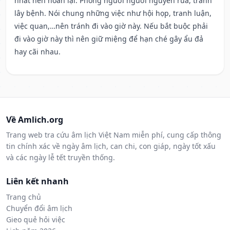
nhất nên hoãn lại. Phòng người người nguyền rủa, tránh
lây bệnh. Nói chung những việc như hội họp, tranh luận,
việc quan,…nên tránh đi vào giờ này. Nếu bắt buộc phải
đi vào giờ này thì nên giữ miệng để hạn ché gây ẩu đả
hay cãi nhau.
Về Amlich.org
Trang web tra cứu âm lịch Việt Nam miễn phí, cung cấp thông
tin chính xác về ngày âm lịch, can chi, con giáp, ngày tốt xấu
và các ngày lễ tết truyền thống.
Liên kết nhanh
Trang chủ
Chuyển đổi âm lịch
Gieo quẻ hỏi việc