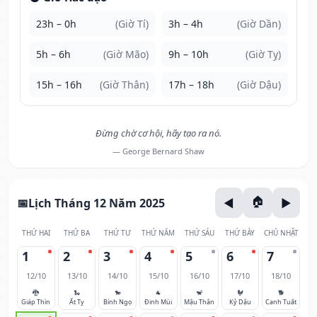
23h – 0h
(Giờ Tí)
3h – 4h
(Giờ Dần)
5h – 6h
(Giờ Mão)
9h – 10h
(Giờ Tỵ)
15h – 16h
(Giờ Thân)
17h – 18h
(Giờ Dậu)
Đừng chờ cơ hội, hãy tạo ra nó.
— George Bernard Shaw
Lịch Tháng 12 Năm 2025
THỨ HAI
THỨ BA
THỨ TƯ
THỨ NĂM
THỨ SÁU
THỨ BẢY
CHỦ NHẬT
1
2
3
4
5
6
7
12/10
13/10
14/10
15/10
16/10
17/10
18/10
🐉
🐍
🐎
🐐
🐒
🐓
🐕
Giáp Thìn
Ất Tỵ
Bính Ngọ
Đinh Mùi
Mậu Thân
Kỷ Dậu
Canh Tuất