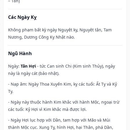
– 18h)
Các Ngày Kỵ
Không phạm bất kỳ ngày Nguyệt kỵ, Nguyệt tận, Tam
Nương, Dương Công Kỵ Nhật nào.
Ngũ Hành
Ngày:
Tân Hợi
- tức Can sinh Chi (Kim sinh Thủy), ngày
này là ngày cát (bảo nhật).
- Nạp âm: Ngày Thoa Xuyến Kim, kỵ các tuổi: Ất Tỵ và Kỷ
Tỵ.
- Ngày này thuộc hành Kim khắc với hành Mộc, ngoại trừ
các tuổi: Kỷ Hợi vì Kim khắc mà được lợi.
- Ngày Hợi lục hợp với Dần, tam hợp với Mão và Mùi
thành Mộc cục. Xung Tỵ, hình Hợi, hại Thân, phá Dần,