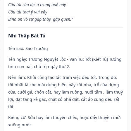
Cầu tài cầu lộc ở trong quẻ này
Cầu tài toại ý vui vầy
Bình an vô sự gặp thầy, gặp quen.”
Nhị Thập Bát Tú
Tên sao
: Sao Trương
Tên ngày
: Trương Nguyệt Lộc - Vạn Tu: Tốt (Kiết Tú) Tướng
tinh con nai, chủ trị ngày thứ 2.
Nên làm
: Khởi công tạo tác trăm việc đều tốt. Trong đó,
tốt nhất là che mái dựng hiên, xây cất nhà, trổ cửa dựng
cửa, cưới gả, chôn cất, hay làm ruộng, nuôi tằm , làm thuỷ
lợi, đặt táng kê gác, chặt cỏ phá đất, cắt áo cũng đều rất
tốt.
Kiêng cữ
: Sửa hay làm thuyền chèo, hoặc đẩy thuyền mới
xuống nước.