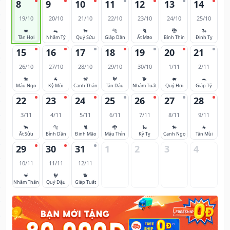
8
9
10
11
12
13
14
19/10
20/10
21/10
22/10
23/10
24/10
25/10
🐖
🐀
🐂
🐅
🐈
🐉
🐍
Tân Hợi
Nhâm Tý
Quý Sửu
Giáp Dần
Ất Mão
Bính Thìn
Đinh Tỵ
15
16
17
18
19
20
21
26/10
27/10
28/10
29/10
30/10
1/11
2/11
🐎
🐐
🐒
🐓
🐕
🐖
🐀
Mậu Ngọ
Kỷ Mùi
Canh Thân
Tân Dậu
Nhâm Tuất
Quý Hợi
Giáp Tý
22
23
24
25
26
27
28
3/11
4/11
5/11
6/11
7/11
8/11
9/11
🐂
🐅
🐈
🐉
🐍
🐎
🐐
Ất Sửu
Bính Dần
Đinh Mão
Mậu Thìn
Kỷ Tỵ
Canh Ngọ
Tân Mùi
29
30
31
1
2
3
4
10/11
11/11
12/11
🐒
🐓
🐕
Nhâm Thân
Quý Dậu
Giáp Tuất