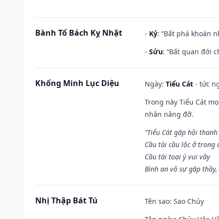
Bành Tổ Bách Kỵ Nhật
-
Kỷ
: “Bất phá khoán 
-
Sửu
: “Bất quan đới 
Khổng Minh Lục Diệu
Ngày:
Tiểu Cát
- tức n
Trong này Tiểu Cát mọi
nhân nâng đỡ.
“Tiểu Cát gặp hội thanh
Cầu tài cầu lộc ở trong
Cầu tài toại ý vui vầy
Bình an vô sự gặp thầy,
Nhị Thập Bát Tú
Tên sao
: Sao Chủy