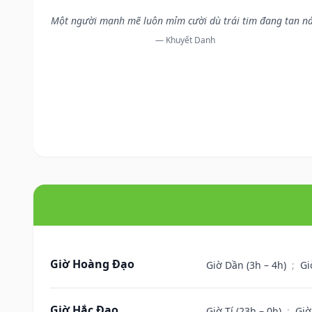
Một người mạnh mẽ luôn mỉm cười dù trái tim đang tan ná
— Khuyết Danh
Giờ Hoàng Đạo
Giờ Dần (3h – 4h)
;
Gi
Giờ Hắc Đạo
Giờ Tí (23h – 0h)
;
Giờ