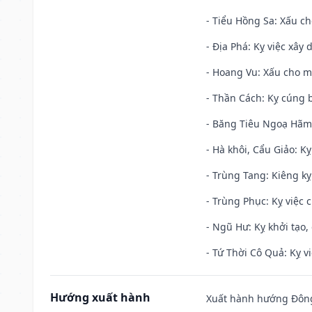
- Tiểu Hồng Sa: Xấu ch
- Địa Phá: Kỵ việc xây 
- Hoang Vu: Xấu cho m
- Thần Cách: Kỵ cúng b
- Băng Tiêu Ngoạ Hãm:
- Hà khôi, Cẩu Giảo: K
- Trùng Tang: Kiêng kỵ
- Trùng Phục: Kỵ việc c
- Ngũ Hư: Kỵ khởi tạo, 
- Tứ Thời Cô Quả: Kỵ vi
Hướng xuất hành
Xuất hành hướng Đông