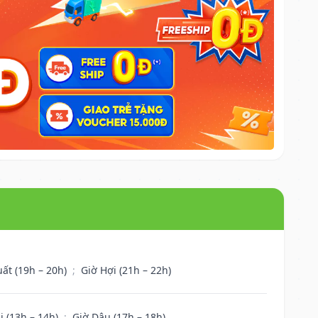
uất (19h – 20h)
;
Giờ Hợi (21h – 22h)
i (13h – 14h)
;
Giờ Dậu (17h – 18h)