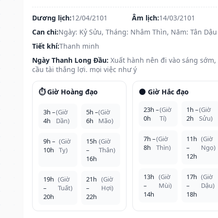
Dương lịch:
12/04/2101
Âm lịch:
14/03/2101
Can chi:
Ngày: Kỷ Sửu, Tháng: Nhâm Thìn, Năm: Tân Dậu
Tiết khí:
Thanh minh
Ngày Thanh Long Đầu:
Xuất hành nên đi vào sáng sớm,
cầu tài thắng lợi. mọi việc như ý
⏱️ Giờ Hoàng đạo
🌑 Giờ Hắc đạo
23h –
(Giờ
1h –
(Giờ
3h –
(Giờ
5h –
(Giờ
0h
Tí)
2h
Sửu)
4h
Dần)
6h
Mão)
7h –
(Giờ
11h
(Giờ
9h –
(Giờ
15h
(Giờ
8h
Thìn)
–
Ngọ)
10h
Tỵ)
–
Thân)
12h
16h
13h
(Giờ
17h
(Giờ
19h
(Giờ
21h
(Giờ
–
Mùi)
–
Dậu)
–
Tuất)
–
Hợi)
14h
18h
20h
22h