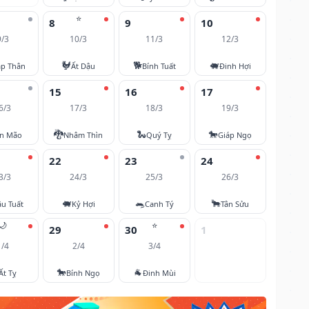
⭐
8
9
10
9/3
10/3
11/3
12/3
🐓
🐕
🐖
áp Thân
Ất Dậu
Bính Tuất
Đinh Hợi
15
16
17
6/3
17/3
18/3
19/3
🐉
🐍
🐎
ân Mão
Nhâm Thìn
Quý Tỵ
Giáp Ngọ
22
23
24
3/3
24/3
25/3
26/3
🐖
🐀
🐂
u Tuất
Kỷ Hợi
Canh Tý
Tân Sửu
🌙
⭐
29
30
1
1/4
2/4
3/4
🐎
🐐
Ất Tỵ
Bính Ngọ
Đinh Mùi