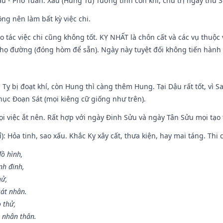
u - Phó Tuấn: Xấu (Hung Tú) Tướng tinh con khỉ, chủ trị ngày thứ 3
ng nên làm bất kỳ việc chi.
ạo tác việc chi cũng không tốt. KỴ NHẤT là chôn cất và các vụ thu
họ đường (đóng hòm để sẵn). Ngày này tuyệt đối không tiến hành 
 Tỵ bị đoạt khí, còn Hung thì càng thêm Hung. Tại Dậu rất tốt, vì
ục Đoạn Sát (mọi kiêng cữ giống như trên).
mọi việc ắt nên. Rất hợp với ngày Đinh Sửu và ngày Tân Sửu mọi tạo
): Hỏa tinh, sao xấu. Khắc Kỵ xây cất, thưa kiện, hay mai táng. Thi 
đồ hình,
nh đinh,
hử,
sát nhân.
o thử,
 nhân thân.