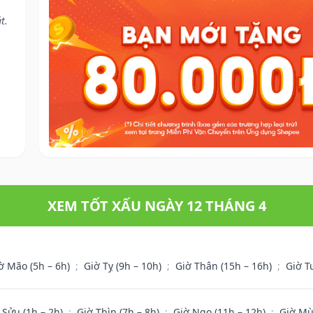
t.
XEM TỐT XẤU NGÀY 12 THÁNG 4
ờ Mão (5h – 6h)
;
Giờ Tỵ (9h – 10h)
;
Giờ Thân (15h – 16h)
;
Giờ T
 Sửu (1h – 2h)
;
Giờ Thìn (7h – 8h)
;
Giờ Ngọ (11h – 12h)
;
Giờ Mù