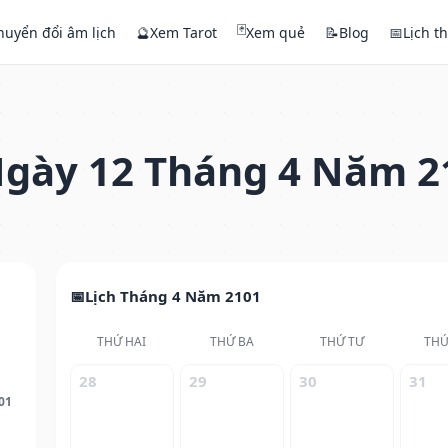
🃏
huyển đổi âm lịch
🔮
Xem Tarot
Xem quẻ
📝
Blog
📅
Lịch t
gày 12 Tháng 4 Năm 2
Lịch Tháng 4 Năm 2101
THỨ HAI
THỨ BA
THỨ TƯ
THỨ
28
29
30
31
01