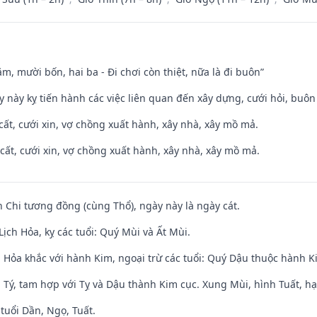
m, mười bốn, hai ba - Đi chơi còn thiệt, nữa là đi buôn”
y này kỵ tiến hành các việc liên quan đến xây dựng, cưới hỏi, buô
 cất, cưới xin, vợ chồng xuất hành, xây nhà, xây mồ mả.
 cất, cưới xin, vợ chồng xuất hành, xây nhà, xây mồ mả.
n Chi tương đồng (cùng Thổ), ngày này là ngày cát.
ịch Hỏa, kỵ các tuổi: Quý Mùi và Ất Mùi.
 Hỏa khắc với hành Kim, ngoại trừ các tuổi: Quý Dậu thuộc hành 
 Tý, tam hợp với Tỵ và Dậu thành Kim cục. Xung Mùi, hình Tuất, hạ
tuổi Dần, Ngọ, Tuất.