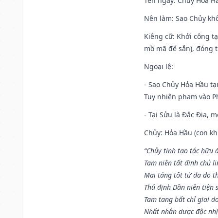
Tên ngày
: Chủy Hỏa Hầ
Nên làm
: Sao Chủy khô
Kiêng cữ
: Khởi công t
mồ mã để sẵn), đóng t
Ngoại lệ
:
- Sao Chủy Hỏa Hầu tại
Tuy nhiên phạm vào Ph
- Tại Sửu là Đắc Địa, 
Chủy: Hỏa Hầu (con khỉ
“Chủy tinh tạo tác hữu 
Tam niên tất đinh chủ li
Mai táng tốt tử đa do t
Thủ định Dần niên tiện 
Tam tang bất chỉ giai d
Nhất nhân dược độc nhị