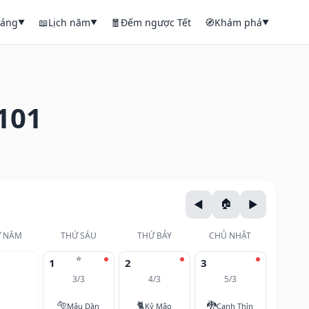
háng
📖
Lịch năm
🧧
Đếm ngược Tết
🧭
Khám phá
▼
▼
▼
101
 NĂM
THỨ SÁU
THỨ BẢY
CHỦ NHẬT
⭐
1
2
3
3/3
4/3
5/3
🐅
🐈
🐉
Mậu Dần
Kỷ Mão
Canh Thìn