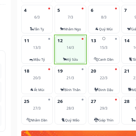
4
5
6
7
6/3
7/3
8/3
🐍
🐎
🐐
🐒
Tân Tỵ
Nhâm Ngọ
Quý Mùi
Gi
🌕
11
12
13
14
13/3
14/3
15/3
1
🐀
🐂
🐅
🐈
Mậu Tý
Kỷ Sửu
Canh Dần
T
18
19
20
21
20/3
21/3
22/3
2
🐐
🐒
🐓
🐕
Ất Mùi
Bính Thân
Đinh Dậu
Mậ
25
26
27
28
27/3
28/3
29/3
🐅
🐈
🐉
🐍
Nhâm Dần
Quý Mão
Giáp Thìn