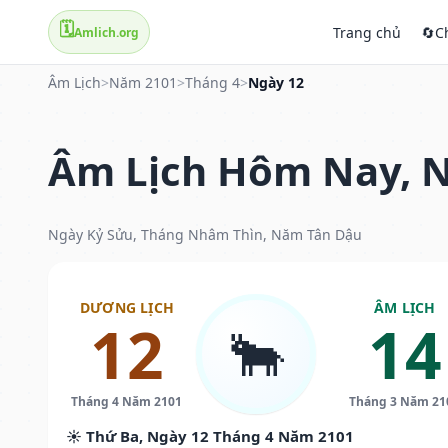
🗓️
Trang chủ
🔄
C
Amlich.org
Âm Lịch
>
Năm 2101
>
Tháng 4
>
Ngày 12
Âm Lịch Hôm Nay, N
Ngày Kỷ Sửu, Tháng Nhâm Thìn, Năm Tân Dậu
DƯƠNG LỊCH
ÂM LỊCH
12
14
🐂
Tháng 4 Năm 2101
Tháng 3 Năm 21
☀️ Thứ Ba, Ngày 12 Tháng 4 Năm 2101