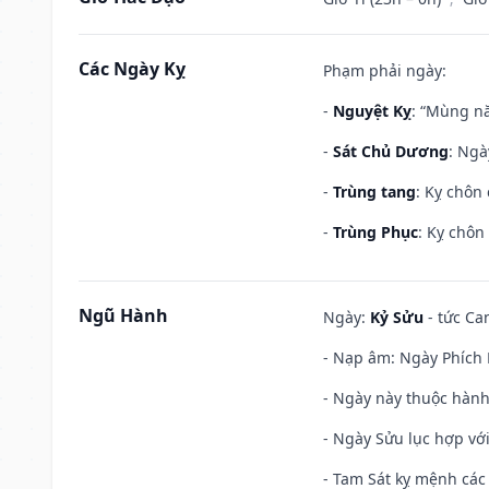
Các Ngày Kỵ
Phạm phải ngày:
-
Nguyệt Kỵ
: “Mùng nă
-
Sát Chủ Dương
: Ngà
-
Trùng tang
: Kỵ chôn
-
Trùng Phục
: Kỵ chôn
Ngũ Hành
Ngày:
Kỷ Sửu
- tức Ca
- Nạp âm: Ngày Phích L
- Ngày này thuộc hành
- Ngày Sửu lục hợp với
- Tam Sát kỵ mệnh các 