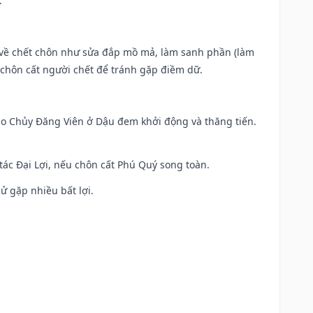
.
ộc về chết chôn như sửa đắp mồ mả, làm sanh phần (làm
chôn cất người chết để tránh gặp điềm dữ.
 Sao Chủy Đăng Viên ở Dậu đem khởi động và thăng tiến.
 tác Đại Lợi, nếu chôn cất Phú Quý song toàn.
cử gặp nhiều bất lợi.