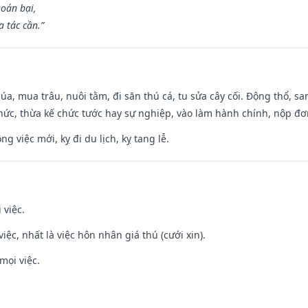
hoán bại,
 tác cần.”
t lúa, mua trâu, nuôi tằm, đi săn thú cá, tu sửa cây cối. Động thổ
hức, thừa kế chức tước hay sự nghiệp, vào làm hành chính, nộp đơ
ng việc mới, kỵ đi du lịch, kỵ tang lễ.
 việc.
việc, nhất là việc hôn nhân giá thú (cưới xin).
mọi việc.