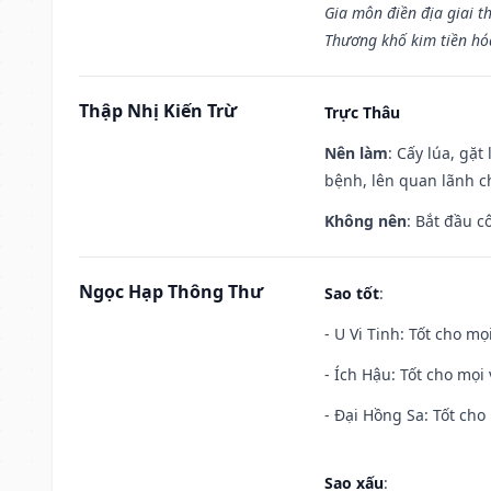
Gia môn điền địa giai t
Thương khố kim tiền hóa
Thập Nhị Kiến Trừ
Trực Thâu
Nên làm
: Cấy lúa, gặ
bệnh, lên quan lãnh c
Không nên
: Bắt đầu cô
Ngọc Hạp Thông Thư
Sao tốt
:
- U Vi Tinh: Tốt cho mọi
- Ích Hậu: Tốt cho mọi 
- Đại Hồng Sa: Tốt cho 
Sao xấu
: