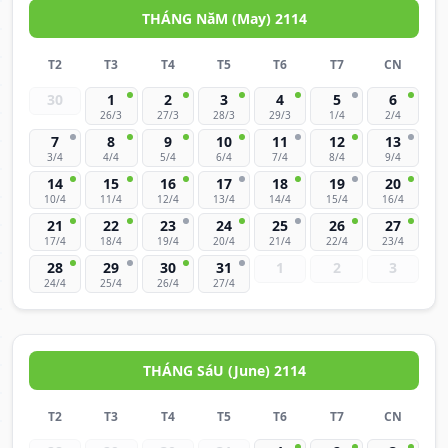
THÁNG NăM (May) 2114
T2
T3
T4
T5
T6
T7
CN
30
1
2
3
4
5
6
26/3
27/3
28/3
29/3
1/4
2/4
7
8
9
10
11
12
13
3/4
4/4
5/4
6/4
7/4
8/4
9/4
14
15
16
17
18
19
20
10/4
11/4
12/4
13/4
14/4
15/4
16/4
21
22
23
24
25
26
27
17/4
18/4
19/4
20/4
21/4
22/4
23/4
28
29
30
31
1
2
3
24/4
25/4
26/4
27/4
THÁNG SáU (June) 2114
T2
T3
T4
T5
T6
T7
CN