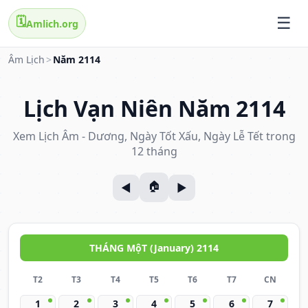
🗓️
Amlich.org
Âm Lịch
>
Năm 2114
Lịch Vạn Niên Năm 2114
Xem Lịch Âm - Dương, Ngày Tốt Xấu, Ngày Lễ Tết trong
12 tháng
THÁNG MộT (January) 2114
T2
T3
T4
T5
T6
T7
CN
1
2
3
4
5
6
7