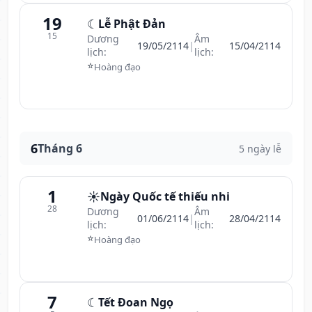
19
☾
Lễ Phật Đản
15
Dương
Âm
19/05/2114
|
15/04/2114
lịch:
lịch:
⭐
Hoàng đạo
6
Tháng 6
5 ngày lễ
1
☀️
Ngày Quốc tế thiếu nhi
28
Dương
Âm
01/06/2114
|
28/04/2114
lịch:
lịch:
⭐
Hoàng đạo
7
☾
Tết Đoan Ngọ