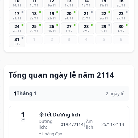
10
11
12
13
14
15
16
14/11
15/11
16/11
17/11
18/11
19/11
20/11
17
18
19
20
21
22
23
21/11
22/11
23/11
24/11
25/11
26/11
27/11
24
25
26
27
28
29
30
28/11
29/11
30/11
1/12
2/12
3/12
4/12
31
1
2
3
4
5
6
5/12
Tổng quan ngày lễ năm 2114
1
Tháng 1
2 ngày lễ
1
☀️
Tết Dương lịch
25
Dương
Âm
01/01/2114
|
25/11/2114
lịch:
lịch:
⭐
Hoàng đạo