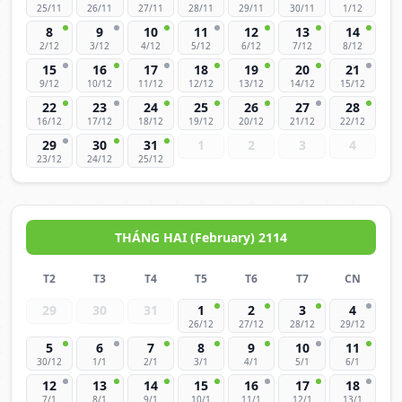
25/11
26/11
27/11
28/11
29/11
30/11
1/12
8
9
10
11
12
13
14
2/12
3/12
4/12
5/12
6/12
7/12
8/12
15
16
17
18
19
20
21
9/12
10/12
11/12
12/12
13/12
14/12
15/12
22
23
24
25
26
27
28
16/12
17/12
18/12
19/12
20/12
21/12
22/12
29
30
31
1
2
3
4
23/12
24/12
25/12
THÁNG HAI (February) 2114
T2
T3
T4
T5
T6
T7
CN
29
30
31
1
2
3
4
26/12
27/12
28/12
29/12
5
6
7
8
9
10
11
30/12
1/1
2/1
3/1
4/1
5/1
6/1
12
13
14
15
16
17
18
7/1
8/1
9/1
10/1
11/1
12/1
13/1