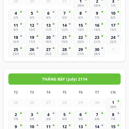
28
29
30
31
1
2
3
28/4
29/4
1/5
4
5
6
7
8
9
10
2/5
3/5
4/5
5/5
6/5
7/5
8/5
11
12
13
14
15
16
17
9/5
10/5
11/5
12/5
13/5
14/5
15/5
18
19
20
21
22
23
24
16/5
17/5
18/5
19/5
20/5
21/5
22/5
25
26
27
28
29
30
1
23/5
24/5
25/5
26/5
27/5
28/5
THÁNG BảY (July) 2114
T2
T3
T4
T5
T6
T7
CN
25
26
27
28
29
30
1
29/5
2
3
4
5
6
7
8
1/6
2/6
3/6
4/6
5/6
6/6
7/6
9
10
11
12
13
14
15