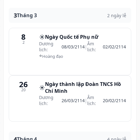
3
Tháng 3
2 ngày lễ
8
☀️
Ngày Quốc tế Phụ nữ
2
Dương
Âm
08/03/2114
|
02/02/2114
lịch:
lịch:
⭐
Hoàng đạo
26
Ngày thành lập Đoàn TNCS Hồ
☀️
20
Chí Minh
Dương
Âm
26/03/2114
|
20/02/2114
lịch:
lịch:
4
Tháng 4
4 ngày lễ