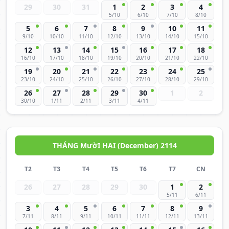
29
30
31
1
2
3
4
5/10
6/10
7/10
8/10
5
6
7
8
9
10
11
9/10
10/10
11/10
12/10
13/10
14/10
15/10
12
13
14
15
16
17
18
16/10
17/10
18/10
19/10
20/10
21/10
22/10
19
20
21
22
23
24
25
23/10
24/10
25/10
26/10
27/10
28/10
29/10
26
27
28
29
30
1
2
30/10
1/11
2/11
3/11
4/11
THÁNG MườI HAI (December) 2114
T2
T3
T4
T5
T6
T7
CN
26
27
28
29
30
1
2
5/11
6/11
3
4
5
6
7
8
9
7/11
8/11
9/11
10/11
11/11
12/11
13/11