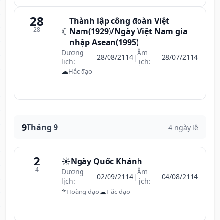
28
Thành lập công đoàn Việt
28
☾
Nam(1929)/Ngày Việt Nam gia
nhập Asean(1995)
Dương
Âm
28/08/2114
|
28/07/2114
lịch:
lịch:
☁
Hắc đạo
9
Tháng 9
4 ngày lễ
2
☀️
Ngày Quốc Khánh
4
Dương
Âm
02/09/2114
|
04/08/2114
lịch:
lịch:
⭐
☁
Hoàng đạo
Hắc đạo