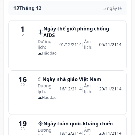
12
Tháng 12
5 ngày lễ
1
Ngày thế giới phòng chống
☀️
5
AIDS
Dương
Âm
01/12/2114
|
05/11/2114
lịch:
lịch:
☁
Hắc đạo
16
☾
Ngày nhà giáo Việt Nam
20
Dương
Âm
16/12/2114
|
20/11/2114
lịch:
lịch:
☁
Hắc đạo
19
☀️
Ngày toàn quốc kháng chiến
23
Dương
Âm
19/12/2114
|
23/11/2114