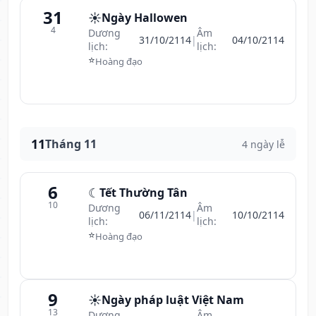
31
☀️
Ngày Hallowen
4
Dương
Âm
31/10/2114
|
04/10/2114
lịch:
lịch:
⭐
Hoàng đạo
11
Tháng 11
4 ngày lễ
6
☾
Tết Thường Tân
10
Dương
Âm
06/11/2114
|
10/10/2114
lịch:
lịch:
⭐
Hoàng đạo
9
☀️
Ngày pháp luật Việt Nam
13
Dương
Âm