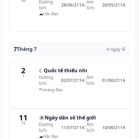
26
Dương
Âm
28/06/2114
|
26/05/2114
lịch:
lịch:
☁
Hắc đạo
7
Tháng 7
4 ngày lễ
2
☾
Quốc tế thiếu nhi
1
Dương
Âm
02/07/2114
|
01/06/2114
lịch:
lịch:
⭐
Hoàng đạo
11
☀️
Ngày dân số thế giới
10
Dương
Âm
11/07/2114
|
10/06/2114
lịch:
lịch:
☁
Hắc đạo