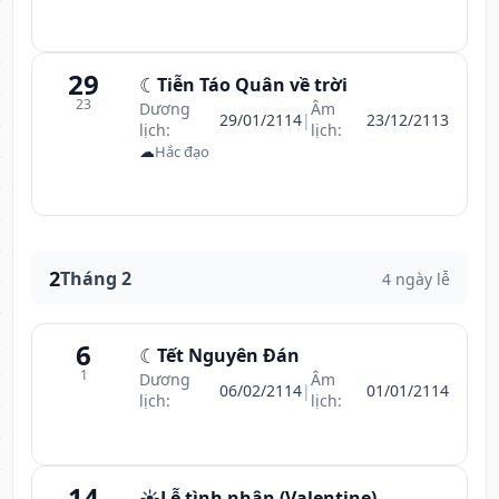
29
☾
Tiễn Táo Quân về trời
23
Dương
Âm
29/01/2114
|
23/12/2113
lịch:
lịch:
☁
Hắc đạo
2
Tháng 2
4 ngày lễ
6
☾
Tết Nguyên Đán
1
Dương
Âm
06/02/2114
|
01/01/2114
lịch:
lịch:
14
☀️
Lễ tình nhân (Valentine)