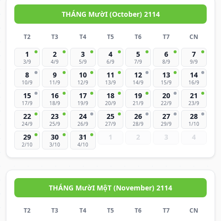
THÁNG MườI (October) 2114
T2
T3
T4
T5
T6
T7
CN
1
2
3
4
5
6
7
3/9
4/9
5/9
6/9
7/9
8/9
9/9
8
9
10
11
12
13
14
10/9
11/9
12/9
13/9
14/9
15/9
16/9
15
16
17
18
19
20
21
17/9
18/9
19/9
20/9
21/9
22/9
23/9
22
23
24
25
26
27
28
24/9
25/9
26/9
27/9
28/9
29/9
1/10
29
30
31
1
2
3
4
2/10
3/10
4/10
THÁNG MườI MộT (November) 2114
T2
T3
T4
T5
T6
T7
CN