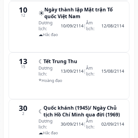
10
Ngày thành lập Mặt trận Tổ
☀️
12
quốc Việt Nam
Dương
Âm
10/09/2114
|
12/08/2114
lịch:
lịch:
☁
Hắc đạo
13
☾
Tết Trung Thu
15
Dương
Âm
13/09/2114
|
15/08/2114
lịch:
lịch:
⭐
Hoàng đạo
30
Quốc khánh (1945)/ Ngày Chủ
☾
2
tịch Hồ Chí Minh qua đời (1969)
Dương
Âm
30/09/2114
|
02/09/2114
lịch:
lịch:
☁
Hắc đạo