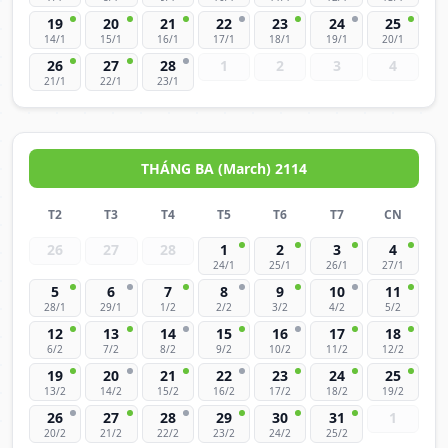
19
20
21
22
23
24
25
14/1
15/1
16/1
17/1
18/1
19/1
20/1
26
27
28
1
2
3
4
21/1
22/1
23/1
THÁNG BA (March) 2114
T2
T3
T4
T5
T6
T7
CN
26
27
28
1
2
3
4
24/1
25/1
26/1
27/1
5
6
7
8
9
10
11
28/1
29/1
1/2
2/2
3/2
4/2
5/2
12
13
14
15
16
17
18
6/2
7/2
8/2
9/2
10/2
11/2
12/2
19
20
21
22
23
24
25
13/2
14/2
15/2
16/2
17/2
18/2
19/2
26
27
28
29
30
31
1
20/2
21/2
22/2
23/2
24/2
25/2