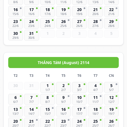
8/6
9/6
10/6
11/6
12/6
13/6
14/6
16
17
18
19
20
21
22
15/6
16/6
17/6
18/6
19/6
20/6
21/6
23
24
25
26
27
28
29
22/6
23/6
24/6
25/6
26/6
27/6
28/6
30
31
1
2
3
4
5
29/6
30/6
THÁNG TáM (August) 2114
T2
T3
T4
T5
T6
T7
CN
30
31
1
2
3
4
5
1/7
2/7
3/7
4/7
5/7
6
7
8
9
10
11
12
6/7
7/7
8/7
9/7
10/7
11/7
12/7
13
14
15
16
17
18
19
13/7
14/7
15/7
16/7
17/7
18/7
19/7
20
21
22
23
24
25
26
20/7
21/7
22/7
23/7
24/7
25/7
26/7