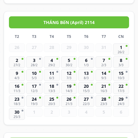
THÁNG BốN (April) 2114
T2
T3
T4
T5
T6
T7
CN
26
27
28
29
30
31
1
26/2
2
3
4
5
6
7
8
27/2
28/2
29/2
30/2
1/3
2/3
3/3
9
10
11
12
13
14
15
4/3
5/3
6/3
7/3
8/3
9/3
10/3
16
17
18
19
20
21
22
11/3
12/3
13/3
14/3
15/3
16/3
17/3
23
24
25
26
27
28
29
18/3
19/3
20/3
21/3
22/3
23/3
24/3
30
1
2
3
4
5
6
25/3