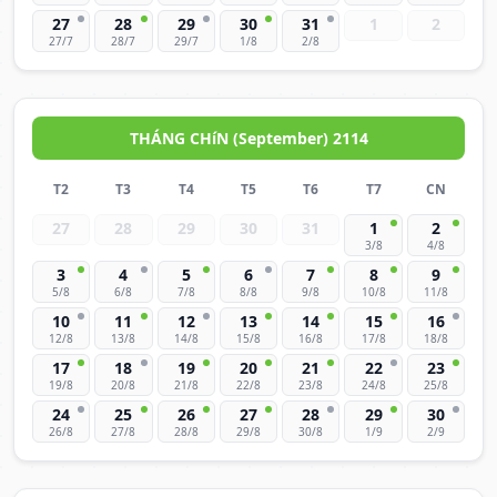
27
28
29
30
31
1
2
27/7
28/7
29/7
1/8
2/8
THÁNG CHíN (September) 2114
T2
T3
T4
T5
T6
T7
CN
27
28
29
30
31
1
2
3/8
4/8
3
4
5
6
7
8
9
5/8
6/8
7/8
8/8
9/8
10/8
11/8
10
11
12
13
14
15
16
12/8
13/8
14/8
15/8
16/8
17/8
18/8
17
18
19
20
21
22
23
19/8
20/8
21/8
22/8
23/8
24/8
25/8
24
25
26
27
28
29
30
26/8
27/8
28/8
29/8
30/8
1/9
2/9