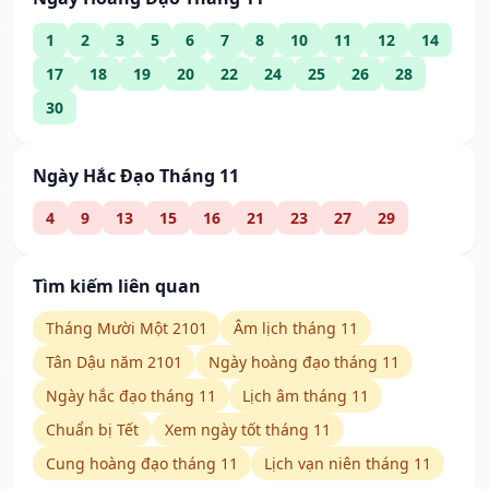
1
2
3
5
6
7
8
10
11
12
14
17
18
19
20
22
24
25
26
28
30
Ngày Hắc Đạo Tháng 11
4
9
13
15
16
21
23
27
29
Tìm kiếm liên quan
Tháng Mười Một 2101
Âm lịch tháng 11
Tân Dậu năm 2101
Ngày hoàng đạo tháng 11
Ngày hắc đạo tháng 11
Lịch âm tháng 11
Chuẩn bị Tết
Xem ngày tốt tháng 11
Cung hoàng đạo tháng 11
Lịch vạn niên tháng 11