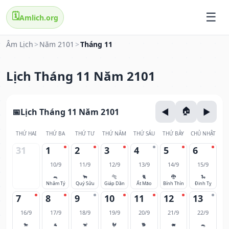
🗓️
Amlich.org
Âm Lịch
>
Năm 2101
>
Tháng 11
Lịch Tháng 11 Năm 2101
Lịch Tháng 11 Năm 2101
THỨ HAI
THỨ BA
THỨ TƯ
THỨ NĂM
THỨ SÁU
THỨ BẢY
CHỦ NHẬT
31
1
2
3
4
5
6
10/9
11/9
12/9
13/9
14/9
15/9
🐀
🐂
🐅
🐈
🐉
🐍
Nhâm Tý
Quý Sửu
Giáp Dần
Ất Mão
Bính Thìn
Đinh Tỵ
7
8
9
10
11
12
13
16/9
17/9
18/9
19/9
20/9
21/9
22/9
🐎
🐐
🐒
🐓
🐕
🐖
🐀