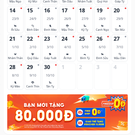
Mậu Ngọ
Kỷ Mùi
Canh Thân
Tân Dậu
Nhâm Tuất
Quý Hợi
Giáp Tý
14
15
16
17
18
19
20
23/9
24/9
25/9
26/9
27/9
28/9
29/9
🐂
🐅
🐈
🐉
🐍
🐎
🐐
Ất Sửu
Bính Dần
Đinh Mão
Mậu Thìn
Kỷ Tỵ
Canh Ngọ
Tân Mùi
21
22
23
24
25
26
27
1/10
2/10
3/10
4/10
5/10
6/10
7/10
🐒
🐓
🐕
🐖
🐀
🐂
🐅
Nhâm Thân
Quý Dậu
Giáp Tuất
Ất Hợi
Bính Tý
Đinh Sửu
Mậu Dần
28
29
30
1
2
3
4
8/10
9/10
10/10
🐈
🐉
🐍
Kỷ Mão
Canh Thìn
Tân Tỵ