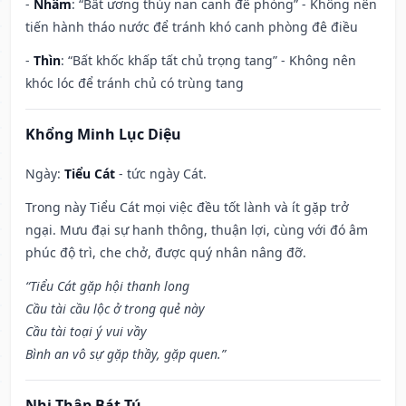
-
Nhâm
: “Bất ương thủy nan canh đê phòng” - Không nên
tiến hành tháo nước để tránh khó canh phòng đê điều
-
Thìn
: “Bất khốc khấp tất chủ trọng tang” - Không nên
khóc lóc để tránh chủ có trùng tang
Khổng Minh Lục Diệu
Ngày:
Tiểu Cát
- tức ngày Cát.
Trong này Tiểu Cát mọi việc đều tốt lành và ít gặp trở
ngại. Mưu đại sự hanh thông, thuận lợi, cùng với đó âm
phúc độ trì, che chở, được quý nhân nâng đỡ.
“Tiểu Cát gặp hội thanh long
Cầu tài cầu lộc ở trong quẻ này
Cầu tài toại ý vui vầy
Bình an vô sự gặp thầy, gặp quen.”
Nhị Thập Bát Tú