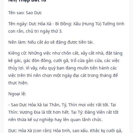
Tên sao
: Sao Dực
Tên ngày
: Dực Hỏa Xà - Bi Đồng: Xấu (Hung Tú) Tướng tinh
con rắn, chủ trị ngày thứ 3.
Nên làm
: Nếu cắt áo sẽ đặng được tiền tài.
Kiêng cữ
: Những việc như chôn cất, xây cất nhà, đặt táng
kê gác, gác đòn đông, cưới gã, trổ cửa gắn cửa, các việc
thủy lợi. Vì vậy, nếu quý bạn đang muốn tiến hành các
việc trên thì nên chọn một ngày đại cát trong tháng để
thực hiện.
Ngoại lệ
:
- Sao Dực Hỏa Xà tại Thân, Tý, Thìn mọi việc rất tốt. Tại
Thìn: Vượng Địa là tốt hơn hết. Tại Tý: Đăng Viên rất tốt
nên thừa kế sự nghiệp hay lên quan lãnh chức.
Dực: Hỏa Xà (con rắn): Hỏa tinh, sao xấu. Khắc kỵ cưới gả,