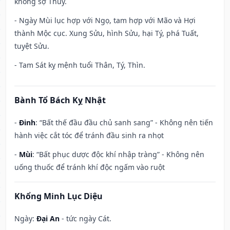
không sợ Thủy.
- Ngày Mùi lục hợp với Ngọ, tam hợp với Mão và Hợi
thành Mộc cục. Xung Sửu, hình Sửu, hại Tý, phá Tuất,
tuyệt Sửu.
- Tam Sát kỵ mệnh tuổi Thân, Tý, Thìn.
Bành Tổ Bách Kỵ Nhật
-
Đinh
: “Bất thế đầu đầu chủ sanh sang” - Không nên tiến
hành việc cắt tóc để tránh đầu sinh ra nhọt
-
Mùi
: “Bất phục dược độc khí nhập tràng” - Không nên
uống thuốc để tránh khí độc ngấm vào ruột
Khổng Minh Lục Diệu
Ngày:
Đại An
- tức ngày Cát.