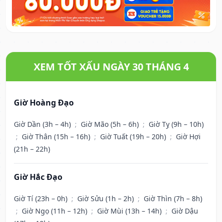
XEM TỐT XẤU NGÀY 30 THÁNG 4
Giờ Hoàng Đạo
Giờ Dần (3h – 4h)
;
Giờ Mão (5h – 6h)
;
Giờ Tỵ (9h – 10h)
;
Giờ Thân (15h – 16h)
;
Giờ Tuất (19h – 20h)
;
Giờ Hợi
(21h – 22h)
Giờ Hắc Đạo
Giờ Tí (23h – 0h)
;
Giờ Sửu (1h – 2h)
;
Giờ Thìn (7h – 8h)
;
Giờ Ngọ (11h – 12h)
;
Giờ Mùi (13h – 14h)
;
Giờ Dậu