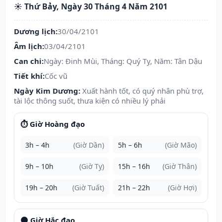
☀️ Thứ Bảy, Ngày 30 Tháng 4 Năm 2101
Dương lịch:
30/04/2101
Âm lịch:
03/04/2101
Can chi:
Ngày: Đinh Mùi, Tháng: Quý Tỵ, Năm: Tân Dậu
Tiết khí:
Cốc vũ
Ngày Kim Dương:
Xuất hành tốt, có quý nhân phù trợ,
tài lộc thông suốt, thưa kiện có nhiều lý phải
⏱️ Giờ Hoàng đạo
3h – 4h
(Giờ Dần)
5h – 6h
(Giờ Mão)
9h – 10h
(Giờ Tỵ)
15h – 16h
(Giờ Thân)
19h – 20h
(Giờ Tuất)
21h – 22h
(Giờ Hợi)
🌑 Giờ Hắc đạo