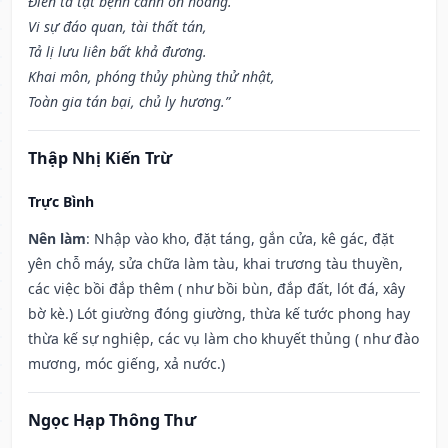
Điên tà tật bệnh cánh ôn hoàng.
Vi sự đáo quan, tài thất tán,
Tả lị lưu liên bất khả đương.
Khai môn, phóng thủy phùng thử nhật,
Toàn gia tán bại, chủ ly hương.”
Thập Nhị Kiến Trừ
Trực Bình
Nên làm
: Nhập vào kho, đặt táng, gắn cửa, kê gác, đặt
yên chỗ máy, sửa chữa làm tàu, khai trương tàu thuyền,
các việc bồi đắp thêm ( như bồi bùn, đắp đất, lót đá, xây
bờ kè.) Lót giường đóng giường, thừa kế tước phong hay
thừa kế sự nghiệp, các vụ làm cho khuyết thủng ( như đào
mương, móc giếng, xả nước.)
Ngọc Hạp Thông Thư