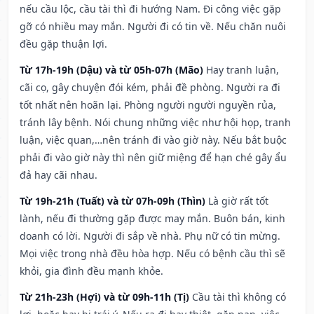
nếu cầu lộc, cầu tài thì đi hướng Nam. Đi công việc gặp
gỡ có nhiều may mắn. Người đi có tin về. Nếu chăn nuôi
đều gặp thuận lợi.
Từ 17h-19h (Dậu) và từ 05h-07h (Mão)
Hay tranh luận,
cãi cọ, gây chuyện đói kém, phải đề phòng. Người ra đi
tốt nhất nên hoãn lại. Phòng người người nguyền rủa,
tránh lây bệnh. Nói chung những việc như hội họp, tranh
luận, việc quan,…nên tránh đi vào giờ này. Nếu bắt buộc
phải đi vào giờ này thì nên giữ miệng để hạn ché gây ẩu
đả hay cãi nhau.
Từ 19h-21h (Tuất) và từ 07h-09h (Thìn)
Là giờ rất tốt
lành, nếu đi thường gặp được may mắn. Buôn bán, kinh
doanh có lời. Người đi sắp về nhà. Phụ nữ có tin mừng.
Mọi việc trong nhà đều hòa hợp. Nếu có bệnh cầu thì sẽ
khỏi, gia đình đều mạnh khỏe.
Từ 21h-23h (Hợi) và từ 09h-11h (Tị)
Cầu tài thì không có