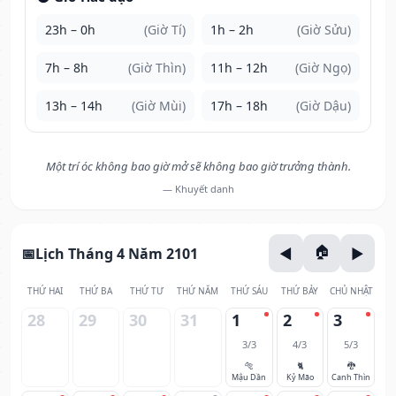
23h – 0h
(Giờ Tí)
1h – 2h
(Giờ Sửu)
7h – 8h
(Giờ Thìn)
11h – 12h
(Giờ Ngọ)
13h – 14h
(Giờ Mùi)
17h – 18h
(Giờ Dậu)
Một trí óc không bao giờ mở sẽ không bao giờ trưởng thành.
— Khuyết danh
Lịch Tháng 4 Năm 2101
THỨ HAI
THỨ BA
THỨ TƯ
THỨ NĂM
THỨ SÁU
THỨ BẢY
CHỦ NHẬT
28
29
30
31
1
2
3
3/3
4/3
5/3
🐅
🐈
🐉
Mậu Dần
Kỷ Mão
Canh Thìn