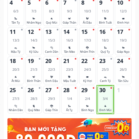
4
5
6
7
8
9
10
6/3
7/3
8/3
9/3
10/3
11/3
12/3
🐍
🐎
🐐
🐒
🐓
🐕
🐖
Tân Tỵ
Nhâm Ngọ
Quý Mùi
Giáp Thân
Ất Dậu
Bính Tuất
Đinh Hợi
11
12
13
14
15
16
17
13/3
14/3
15/3
16/3
17/3
18/3
19/3
🐀
🐂
🐅
🐈
🐉
🐍
🐎
Mậu Tý
Kỷ Sửu
Canh Dần
Tân Mão
Nhâm Thìn
Quý Tỵ
Giáp Ngọ
18
19
20
21
22
23
24
20/3
21/3
22/3
23/3
24/3
25/3
26/3
🐐
🐒
🐓
🐕
🐖
🐀
🐂
Ất Mùi
Bính Thân
Đinh Dậu
Mậu Tuất
Kỷ Hợi
Canh Tý
Tân Sửu
25
26
27
28
29
30
1
27/3
28/3
29/3
1/4
2/4
3/4
🐅
🐈
🐉
🐍
🐎
🐐
Nhâm Dần
Quý Mão
Giáp Thìn
Ất Tỵ
Bính Ngọ
Đinh Mùi