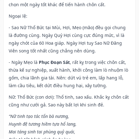
chọn một ngày tốt khác để tiến hành chôn cất.
Ngoại lệ
:
- Sao Nữ Thổ Bức tại Mùi, Hợi, Mẹo (mão) đều gọi chung
là đường cùng. Ngày Quý Hợi cùng cực đúng mức, vì là
ngày chót của 60 Hoa giáp. Ngày Hợi tuy Sao Nữ Đăng
Viên song tốt nhất cũng chẳng nên dùng.
- Ngày Mẹo là
Phục Đoạn Sát
, rất kỵ trong việc chôn cất,
thừa kế sự nghiệp, xuất hành, khởi công làm lò nhuộm lò
gốm, chia lãnh gia tài. Nên: dứt vú trẻ em, lấp hang lỗ,
làm cầu tiêu, kết dứt điều hung hại, xây tường.
Nữ: Thổ Bức (con dơi): Thổ tinh, sao xấu. Khắc kỵ chôn cất
cũng như cưới gả. Sao này bất lợi khi sinh đẻ.
“Nữ tinh tạo tác tổn bà nương,
Huynh đệ tương hiềm tựa hổ lang,
Mai táng sinh tai phùng quỷ quái,