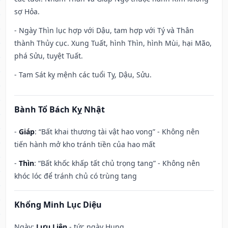
sợ Hỏa.
- Ngày Thìn lục hợp với Dậu, tam hợp với Tý và Thân
thành Thủy cục. Xung Tuất, hình Thìn, hình Mùi, hại Mão,
phá Sửu, tuyệt Tuất.
- Tam Sát kỵ mệnh các tuổi Tỵ, Dậu, Sửu.
Bành Tổ Bách Kỵ Nhật
-
Giáp
: “Bất khai thương tài vật hao vong” - Không nên
tiến hành mở kho tránh tiền của hao mất
-
Thìn
: “Bất khốc khấp tất chủ trọng tang” - Không nên
khóc lóc để tránh chủ có trùng tang
Khổng Minh Lục Diệu
Ngày:
Lưu Liên
- tức ngày Hung.