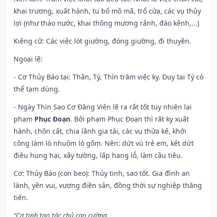
khai trương, xuất hành, tu bổ mồ mã, trổ cửa, các vụ thủy
lợi (như tháo nước, khai thông mương rảnh, đào kênh,...)
Kiêng cữ
: Các việc lót giường, đóng giường, đi thuyền.
Ngoại lệ
:
- Cơ Thủy Báo tại: Thân, Tý, Thìn trăm việc kỵ. Duy tại Tý có
thể tạm dùng.
- Ngày Thìn Sao Cơ Đăng Viên lẽ ra rất tốt tuy nhiên lại
phạm
Phục Đoạn
. Bởi phạm Phục Đoạn thì rất kỵ xuất
hành, chôn cất, chia lãnh gia tài, các vụ thừa kế, khởi
công làm lò nhuộm lò gốm. Nên: dứt vú trẻ em, kết dứt
điều hung hại, xây tường, lấp hang lỗ, làm cầu tiêu.
Cơ: Thủy Báo (con beo): Thủy tinh, sao tốt. Gia đình an
lành, yên vui, vượng điền sản, đồng thời sự nghiệp thăng
tiến.
“Cơ tinh tạo tác chủ cao cường,