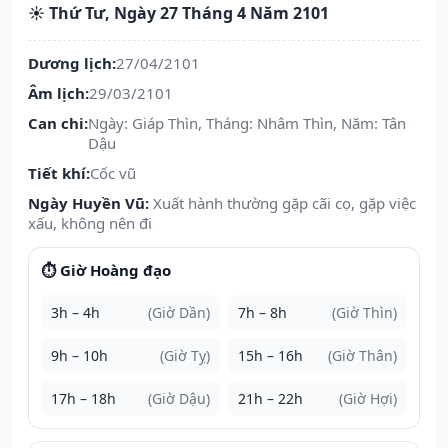
☀️ Thứ Tư, Ngày 27 Tháng 4 Năm 2101
Dương lịch:
27/04/2101
Âm lịch:
29/03/2101
Can chi:
Ngày: Giáp Thìn, Tháng: Nhâm Thìn, Năm: Tân
Dậu
Tiết khí:
Cốc vũ
Ngày Huyền Vũ:
Xuất hành thường gặp cãi cọ, gặp việc
xấu, không nên đi
⏱️ Giờ Hoàng đạo
3h – 4h
(Giờ Dần)
7h – 8h
(Giờ Thìn)
9h – 10h
(Giờ Tỵ)
15h – 16h
(Giờ Thân)
17h – 18h
(Giờ Dậu)
21h – 22h
(Giờ Hợi)