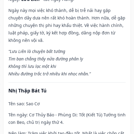
Ngày này mọi việc khó thành, dễ bị trễ nải hay gặp
chuyện dây dưa nên rất khó hoàn thành. Hơn nữa, dễ gặp
những chuyện thị phi hay khẩu thiệt. Về việc hành chính,
luật pháp, giấy tờ, ký kết hợp đồng, dâng nộp đơn từ
không nên vội vã.
“Lưu Liên là chuyện bất tường
Tìm bạn chẳng thấy nửa đường phân ly
Không thì lưu lạc một khi
Nhiều đường trắc trở nhiều khi nhọc nhằn.”
Nhị Thập Bát Tú
Tên sao
: Sao Cơ
Tên ngày
: Cơ Thủy Báo - Phùng Dị: Tốt (Kiết Tú) Tướng tinh
con Beo, chủ trị ngày thứ 4.
Nên làm
: Trăm việc khởi tạo đều tốt. Nhất là việc chôn cất,