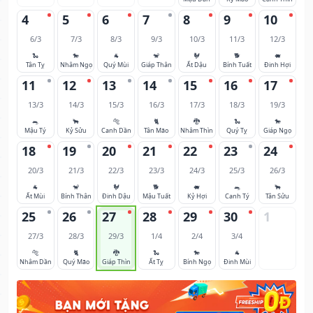
4
5
6
7
8
9
10
6/3
7/3
8/3
9/3
10/3
11/3
12/3
🐍
🐎
🐐
🐒
🐓
🐕
🐖
Tân Tỵ
Nhâm Ngọ
Quý Mùi
Giáp Thân
Ất Dậu
Bính Tuất
Đinh Hợi
11
12
13
14
15
16
17
13/3
14/3
15/3
16/3
17/3
18/3
19/3
🐀
🐂
🐅
🐈
🐉
🐍
🐎
Mậu Tý
Kỷ Sửu
Canh Dần
Tân Mão
Nhâm Thìn
Quý Tỵ
Giáp Ngọ
18
19
20
21
22
23
24
20/3
21/3
22/3
23/3
24/3
25/3
26/3
🐐
🐒
🐓
🐕
🐖
🐀
🐂
Ất Mùi
Bính Thân
Đinh Dậu
Mậu Tuất
Kỷ Hợi
Canh Tý
Tân Sửu
25
26
27
28
29
30
1
27/3
28/3
29/3
1/4
2/4
3/4
🐅
🐈
🐉
🐍
🐎
🐐
Nhâm Dần
Quý Mão
Giáp Thìn
Ất Tỵ
Bính Ngọ
Đinh Mùi