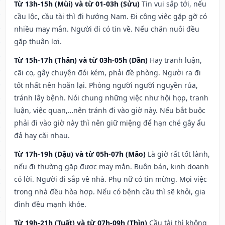
Từ 13h-15h (Mùi) và từ 01-03h (Sửu)
Tin vui sắp tới, nếu
cầu lộc, cầu tài thì đi hướng Nam. Đi công việc gặp gỡ có
nhiều may mắn. Người đi có tin về. Nếu chăn nuôi đều
gặp thuận lợi.
Từ 15h-17h (Thân) và từ 03h-05h (Dần)
Hay tranh luận,
cãi cọ, gây chuyện đói kém, phải đề phòng. Người ra đi
tốt nhất nên hoãn lại. Phòng người người nguyền rủa,
tránh lây bệnh. Nói chung những việc như hội họp, tranh
luận, việc quan,…nên tránh đi vào giờ này. Nếu bắt buộc
phải đi vào giờ này thì nên giữ miệng để hạn ché gây ẩu
đả hay cãi nhau.
Từ 17h-19h (Dậu) và từ 05h-07h (Mão)
Là giờ rất tốt lành,
nếu đi thường gặp được may mắn. Buôn bán, kinh doanh
có lời. Người đi sắp về nhà. Phụ nữ có tin mừng. Mọi việc
trong nhà đều hòa hợp. Nếu có bệnh cầu thì sẽ khỏi, gia
đình đều mạnh khỏe.
Từ 19h-21h (Tuất) và từ 07h-09h (Thìn)
Cầu tài thì không