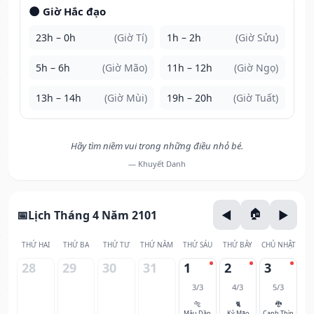
🌑 Giờ Hắc đạo
23h – 0h
(Giờ Tí)
1h – 2h
(Giờ Sửu)
5h – 6h
(Giờ Mão)
11h – 12h
(Giờ Ngọ)
13h – 14h
(Giờ Mùi)
19h – 20h
(Giờ Tuất)
Hãy tìm niềm vui trong những điều nhỏ bé.
— Khuyết Danh
Lịch Tháng 4 Năm 2101
THỨ HAI
THỨ BA
THỨ TƯ
THỨ NĂM
THỨ SÁU
THỨ BẢY
CHỦ NHẬT
28
29
30
31
1
2
3
3/3
4/3
5/3
🐅
🐈
🐉
Mậu Dần
Kỷ Mão
Canh Thìn