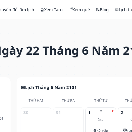
🃏
huyển đổi âm lịch
🔮
Xem Tarot
Xem quẻ
📝
Blog
📅
Lịch t
gày 22 Tháng 6 Năm 2
Lịch Tháng 6 Năm 2101
THỨ HAI
THỨ BA
THỨ TƯ
THỨ
⭐
30
31
1
2
01
5/5
🐈
🐉
Kỷ Mão
Ca