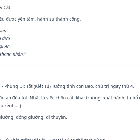
y Cát.
 đều được yên tâm, hành sự thành công.
hân
n đưa
ại An
 thanh nhàn.”
 - Phùng Dị: Tốt (Kiết Tú) Tướng tinh con Beo, chủ trị ngày thứ 4.
ởi tạo đều tốt. Nhất là việc chôn cất, khai trương, xuất hành, tu bổ
 kênh,...)
t giường, đóng giường, đi thuyền.