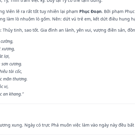
, Tý, Thìn trăm việc kỵ. Duy tại Tý có thể tạm dùng.
g Viên lẽ ra rất tốt tuy nhiên lại phạm
Phục Đoạn
. Bởi phạm Phục 
ông làm lò nhuộm lò gốm. Nên: dứt vú trẻ em, kết dứt điều hung hại
: Thủy tinh, sao tốt. Gia đình an lành, yên vui, vượng điền sản, đồ
o cường,
t xương,
t lợi,
 sơn cương.
iêu tài cốc,
ốc mãn thương.
c vị,
c an khang.”
ương xung. Ngày có trực Phá muôn việc làm vào ngày này đều bất l