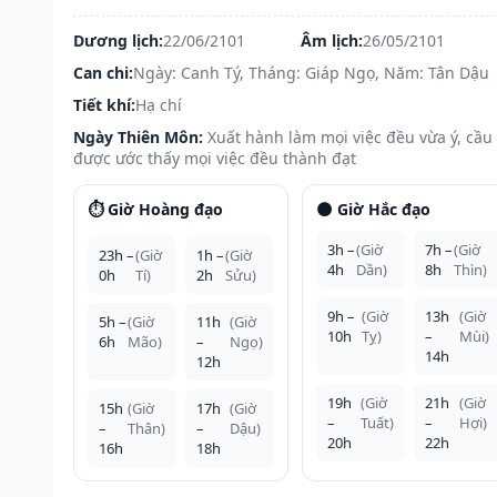
Dương lịch:
22/06/2101
Âm lịch:
26/05/2101
Can chi:
Ngày: Canh Tý, Tháng: Giáp Ngọ, Năm: Tân Dậu
Tiết khí:
Hạ chí
Ngày Thiên Môn:
Xuất hành làm mọi việc đều vừa ý, cầu
được ước thấy mọi việc đều thành đạt
⏱️ Giờ Hoàng đạo
🌑 Giờ Hắc đạo
3h –
(Giờ
7h –
(Giờ
23h –
(Giờ
1h –
(Giờ
4h
Dần)
8h
Thìn)
0h
Tí)
2h
Sửu)
9h –
(Giờ
13h
(Giờ
5h –
(Giờ
11h
(Giờ
10h
Tỵ)
–
Mùi)
6h
Mão)
–
Ngọ)
14h
12h
19h
(Giờ
21h
(Giờ
15h
(Giờ
17h
(Giờ
–
Tuất)
–
Hợi)
–
Thân)
–
Dậu)
20h
22h
16h
18h