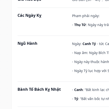
Các Ngày Kỵ
Phạm phải ngày:
-
Thụ Tử
: Ngày này tr
Ngũ Hành
Ngày:
Canh Tý
- tức Ca
- Nạp âm: Ngày Bích T
- Ngày này thuộc hành
- Ngày Tý lục hợp với
Bành Tổ Bách Kỵ Nhật
-
Canh
: “Bất kinh lạc
-
Tý
: “Bất vấn bốc tự 