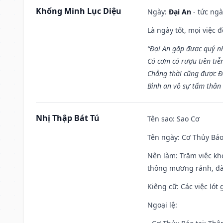
Khổng Minh Lục Diệu
Ngày:
Đại An
- tức ngà
Là ngày tốt, mọi việc
“Đại An gặp được quý n
Có cơm có rượu tiền tiễ
Chẳng thời cũng được Đ
Bình an vô sự tấm thân
Nhị Thập Bát Tú
Tên sao
: Sao Cơ
Tên ngày
: Cơ Thủy Báo
Nên làm
: Trăm việc kh
thông mương rảnh, đào
Kiêng cữ
: Các việc ló
Ngoại lệ
: