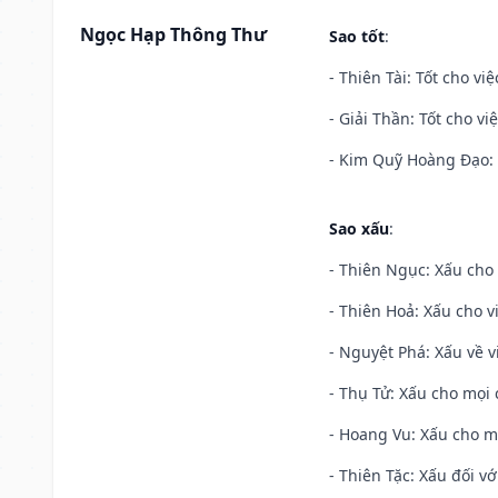
Ngọc Hạp Thông Thư
Sao tốt
:
- Thiên Tài: Tốt cho vi
- Giải Thần: Tốt cho vi
- Kim Quỹ Hoàng Đạo: T
Sao xấu
:
- Thiên Ngục: Xấu cho 
- Thiên Hoả: Xấu cho v
- Nguyệt Phá: Xấu về v
- Thụ Tử: Xấu cho mọi c
- Hoang Vu: Xấu cho m
- Thiên Tặc: Xấu đối vớ