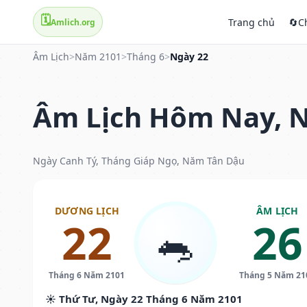
🗓️
Trang chủ
🔄
C
Amlich.org
Âm Lịch
>
Năm 2101
>
Tháng 6
>
Ngày 22
Âm Lịch Hôm Nay, N
Ngày Canh Tý, Tháng Giáp Ngọ, Năm Tân Dậu
DƯƠNG LỊCH
ÂM LỊCH
22
26
🐀
Tháng 6 Năm 2101
Tháng 5 Năm 21
☀️ Thứ Tư, Ngày 22 Tháng 6 Năm 2101