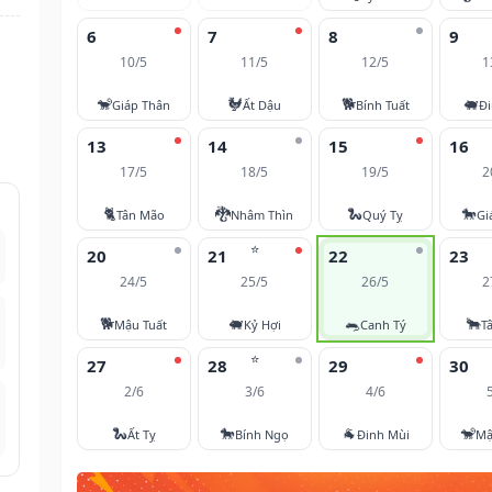
6
7
8
9
10/5
11/5
12/5
1
🐒
🐓
🐕
🐖
Giáp Thân
Ất Dậu
Bính Tuất
Đi
13
14
15
16
17/5
18/5
19/5
2
🐈
🐉
🐍
🐎
Tân Mão
Nhâm Thìn
Quý Tỵ
Gi
⭐
20
21
22
23
24/5
25/5
26/5
2
🐕
🐖
🐀
🐂
Mậu Tuất
Kỷ Hợi
Canh Tý
T
⭐
27
28
29
30
2/6
3/6
4/6
🐍
🐎
🐐
🐒
Ất Tỵ
Bính Ngọ
Đinh Mùi
Mậ