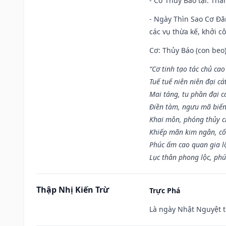
- Cơ Thủy Báo tại: Thân
- Ngày Thìn Sao Cơ Đăn
các vụ thừa kế, khởi c
Cơ: Thủy Báo (con beo)
“Cơ tinh tạo tác chủ ca
Tuế tuế niên niên đại cá
Mai táng, tu phần đại cá
Điền tàm, ngưu mã biến
Khai môn, phóng thủy ch
Khiếp mãn kim ngân, c
Phúc ấm cao quan gia lộ
Lục thân phong lộc, phú
Thập Nhị Kiến Trừ
Trực Phá
Là ngày Nhật Nguyệt t