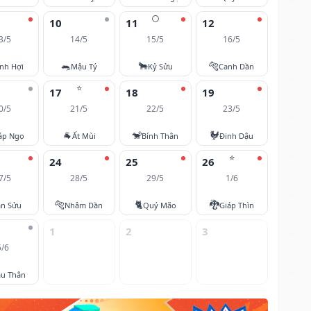
🌕
10
11
12
3/5
14/5
15/5
16/5
🐀
🐂
🐅
nh Hợi
Mậu Tý
Kỷ Sửu
Canh Dần
⭐
17
18
19
0/5
21/5
22/5
23/5
🐐
🐒
🐓
áp Ngọ
Ất Mùi
Bính Thân
Đinh Dậu
⭐
24
25
26
7/5
28/5
29/5
1/6
🐅
🐈
🐉
ân Sửu
Nhâm Dần
Quý Mão
Giáp Thìn
1
2
3
5/6
u Thân