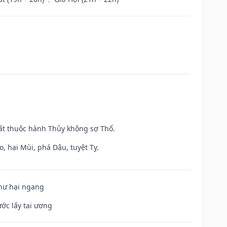
uất thuộc hành Thủy không sợ Thổ.
, hại Mùi, phá Dậu, tuyệt Tỵ.
 hư hại ngang
ước lấy tai ương