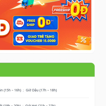
ân (15h – 16h)
;
Giờ Dậu (17h – 18h)
ất (19h – 20h)
;
Giờ Hợi (21h – 22h)