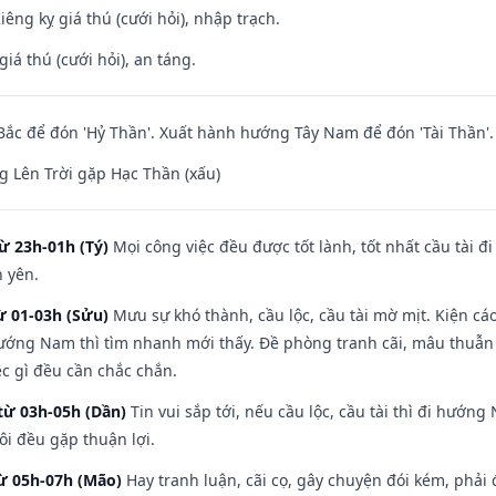
Kiêng kỵ giá thú (cưới hỏi), nhập trạch.
giá thú (cưới hỏi), an táng.
ắc để đón 'Hỷ Thần'. Xuất hành hướng Tây Nam để đón 'Tài Thần'.
 Lên Trời gặp Hạc Thần (xấu)
ừ 23h-01h (Tý)
Mọi công việc đều được tốt lành, tốt nhất cầu tài
h yên.
ừ 01-03h (Sửu)
Mưu sự khó thành, cầu lộc, cầu tài mờ mịt. Kiện cáo
hướng Nam thì tìm nhanh mới thấy. Đề phòng tranh cãi, mâu thuẫn
ệc gì đều cần chắc chắn.
từ 03h-05h (Dần)
Tin vui sắp tới, nếu cầu lộc, cầu tài thì đi hướ
ôi đều gặp thuận lợi.
từ 05h-07h (Mão)
Hay tranh luận, cãi cọ, gây chuyện đói kém, phải