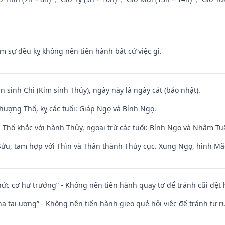
ăm sự đều kỵ không nên tiến hành bất cứ việc gì.
n sinh Chi (Kim sinh Thủy), ngày này là ngày cát (bảo nhật).
hượng Thổ, kỵ các tuổi: Giáp Ngọ và Bính Ngọ.
 Thổ khắc với hành Thủy, ngoại trừ các tuổi: Bính Ngọ và Nhâm T
 Sửu, tam hợp với Thìn và Thân thành Thủy cục. Xung Ngọ, hình Mão
 chức cơ hư trướng” - Không nên tiến hành quay tơ để tránh cũi dệt
nhạ tai ương” - Không nên tiến hành gieo quẻ hỏi việc để tránh tự r