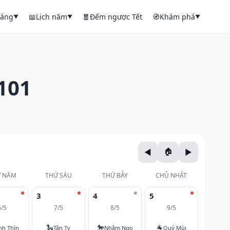
háng
📖
Lịch năm
🧧
Đếm ngược Tết
🧭
Khám phá
▼
▼
▼
101
 NĂM
THỨ SÁU
THỨ BẢY
CHỦ NHẬT
3
4
5
6/5
7/5
8/5
9/5
🐍
🐎
🐐
nh Thìn
Tân Tỵ
Nhâm Ngọ
Quý Mùi