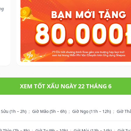
ũng
XEM TỐT XẤU NGÀY 22 THÁNG 6
 Sửu (1h – 2h)
;
Giờ Mão (5h – 6h)
;
Giờ Ngọ (11h – 12h)
;
Giờ Th
ờ Thìn (7h – 8h)
;
Giờ Tỵ (9h – 10h)
;
Giờ Mùi (13h – 14h)
;
Giờ Tu