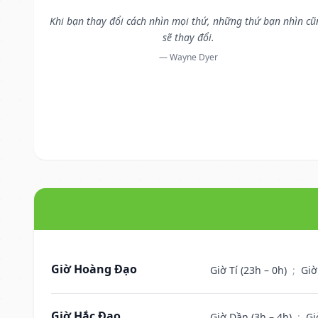
Khi bạn thay đổi cách nhìn mọi thứ, những thứ bạn nhìn c
sẽ thay đổi.
— Wayne Dyer
Giờ Hoàng Đạo
Giờ Tí (23h – 0h)
;
Giờ
Giờ Hắc Đạo
Giờ Dần (3h – 4h)
;
Gi