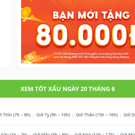
XEM TỐT XẤU NGÀY 20 THÁNG 6
ờ Thìn (7h – 8h)
;
Giờ Tỵ (9h – 10h)
;
Giờ Thân (15h – 16h)
;
Giờ D
 Sửu (1h – 2h)
;
Giờ Mão (5h – 6h)
;
Giờ Ngọ (11h – 12h)
;
Giờ Mù