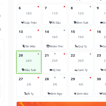
6
7
8
9
10/5
11/5
12/5
1
u
🐒
🐓
🐕
🐖
Giáp Thân
Ất Dậu
Bính Tuất
Đi
t
13
14
15
16
17/5
18/5
19/5
2
🐈
🐉
🐍
🐎
Tân Mão
Nhâm Thìn
Quý Tỵ
Gi
⭐
20
21
22
23
24/5
25/5
26/5
2
🐕
🐖
🐀
🐂
Mậu Tuất
Kỷ Hợi
Canh Tý
T
⭐
27
28
29
30
2/6
3/6
4/6
🐍
🐎
🐐
🐒
Ất Tỵ
Bính Ngọ
Đinh Mùi
Mậ