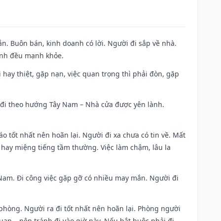
n. Buôn bán, kinh doanh có lời. Người đi sắp về nhà.
đình đều mạnh khỏe.
đi hay thiệt, gặp nạn, việc quan trọng thì phải đòn, gặp
ài đi theo hướng Tây Nam – Nhà cửa được yên lành.
áo tốt nhất nên hoãn lại. Người đi xa chưa có tin về. Mất
 hay miệng tiếng tầm thường. Việc làm chậm, lâu la
ng Nam. Đi công việc gặp gỡ có nhiều may mắn. Người đi
 phòng. Người ra đi tốt nhất nên hoãn lại. Phòng người
uan,…nên tránh đi vào giờ này. Nếu bắt buộc phải đi