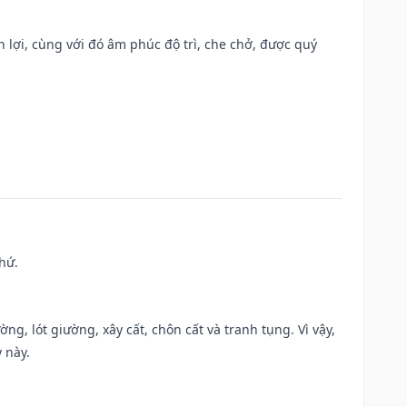
n lợi, cùng với đó âm phúc độ trì, che chở, được quý
hứ.
ng, lót giường, xây cất, chôn cất và tranh tụng. Vì vậy,
 này.