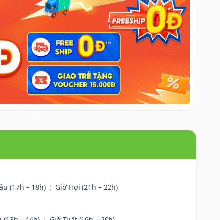
ậu (17h – 18h)
;
Giờ Hợi (21h – 22h)
i (13h – 14h)
;
Giờ Tuất (19h – 20h)