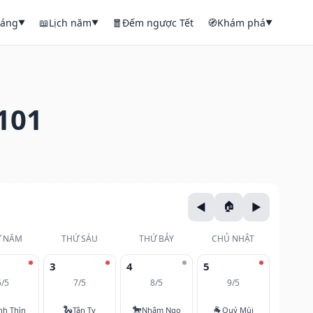
háng
📖
Lịch năm
🧧
Đếm ngược Tết
🧭
Khám phá
▼
▼
▼
101
 NĂM
THỨ SÁU
THỨ BẢY
CHỦ NHẬT
3
4
5
6/5
7/5
8/5
9/5
🐍
🐎
🐐
nh Thìn
Tân Tỵ
Nhâm Ngọ
Quý Mùi