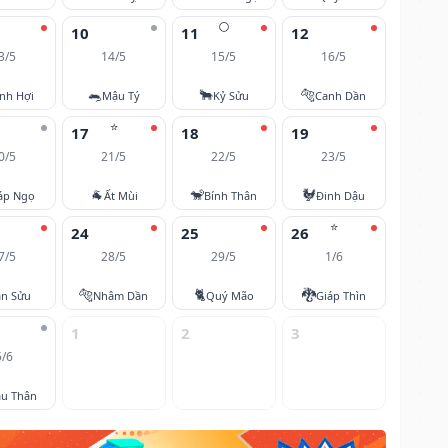
🌕
10
11
12
3/5
14/5
15/5
16/5
🐀
🐂
🐅
nh Hợi
Mậu Tý
Kỷ Sửu
Canh Dần
⭐
17
18
19
0/5
21/5
22/5
23/5
🐐
🐒
🐓
áp Ngọ
Ất Mùi
Bính Thân
Đinh Dậu
⭐
24
25
26
7/5
28/5
29/5
1/6
🐅
🐈
🐉
ân Sửu
Nhâm Dần
Quý Mão
Giáp Thìn
1
2
3
5/6
u Thân