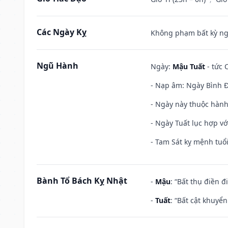
Các Ngày Kỵ
Không phạm bất kỳ ngày
Ngũ Hành
Ngày:
Mậu Tuất
- tức 
- Nạp âm: Ngày Bình Đ
- Ngày này thuộc hành
- Ngày Tuất lục hợp v
- Tam Sát kỵ mệnh tuổi
Bành Tổ Bách Kỵ Nhật
-
Mậu
: “Bất thụ điền 
-
Tuất
: “Bất cật khuyể