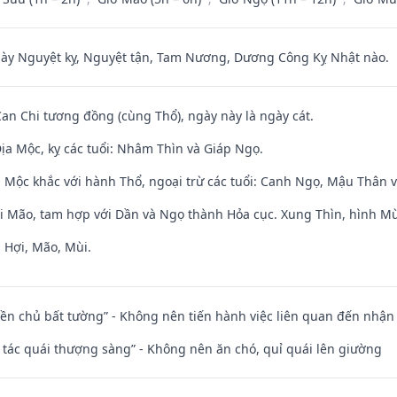
 Nguyệt kỵ, Nguyệt tận, Tam Nương, Dương Công Kỵ Nhật nào.
Can Chi tương đồng (cùng Thổ), ngày này là ngày cát.
ịa Mộc, kỵ các tuổi: Nhâm Thìn và Giáp Ngọ.
 Mộc khắc với hành Thổ, ngoại trừ các tuổi: Canh Ngọ, Mậu Thân 
ới Mão, tam hợp với Dần và Ngọ thành Hỏa cục. Xung Thìn, hình Mùi
 Hợi, Mão, Mùi.
điền chủ bất tường” - Không nên tiến hành việc liên quan đến nhậ
n tác quái thượng sàng” - Không nên ăn chó, quỉ quái lên giường