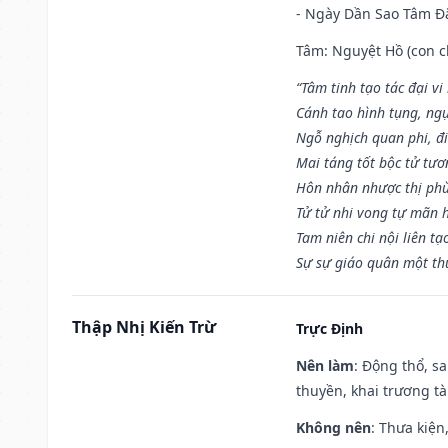
- Ngày Dần Sao Tâm Đă
Tâm: Nguyệt Hồ (con ch
“Tâm tinh tạo tác đại vi
Cánh tao hình tụng, ngụ
Ngỗ nghịch quan phi, đi
Mai táng tốt bộc tử tươ
Hôn nhân nhược thị phù
Tử tử nhi vong tự mãn 
Tam niên chi nội liên tạ
Sự sự giáo quân một th
Thập Nhị Kiến Trừ
Trực Định
Nên làm
: Động thổ, s
thuyền, khai trương tà
Không nên
: Thưa kiện