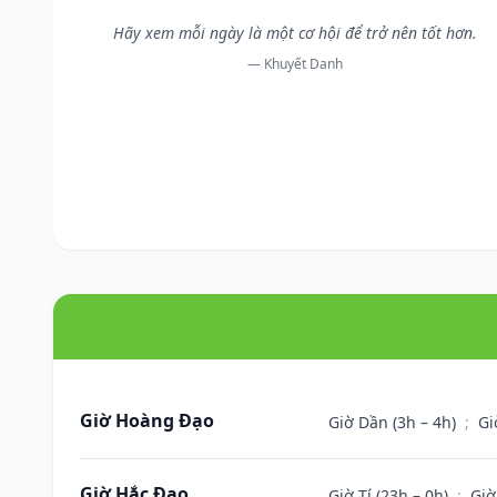
Hãy xem mỗi ngày là một cơ hội để trở nên tốt hơn.
— Khuyết Danh
Giờ Hoàng Đạo
Giờ Dần (3h – 4h)
;
Gi
Giờ Hắc Đạo
Giờ Tí (23h – 0h)
;
Giờ