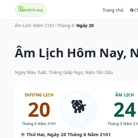
🗓️
Trang chủ
🔄
C
Amlich.org
Âm Lịch
>
Năm 2101
>
Tháng 6
>
Ngày 20
Âm Lịch Hôm Nay, N
Ngày Mậu Tuất, Tháng Giáp Ngọ, Năm Tân Dậu
DƯƠNG LỊCH
ÂM LỊCH
🐕
20
24
Tháng 6 Năm 2101
Tháng 5 Năm 21
☀️ Thứ Hai, Ngày 20 Tháng 6 Năm 2101