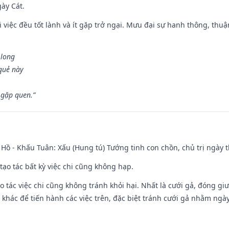
gày Cát.
 việc đều tốt lành và ít gặp trở ngại. Mưu đại sự hanh thông, thuậ
 long
 quẻ này
 gặp quen.”
Hồ - Khấu Tuân: Xấu (Hung tú) Tướng tinh con chồn, chủ trị ngày t
tạo tác bất kỳ việc chi cũng không hạp.
o tác việc chi cũng không tránh khỏi hại. Nhất là cưới gả, đóng giườ
khác để tiến hành các việc trên, đặc biệt tránh cưới gả nhằm ngày