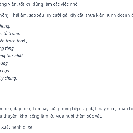
ng Viên, tốt khi dùng làm các việc nhỏ.
ồn): Thái âm, sao xấu. Kỵ cưới gả, xây cất, thưa kiện. Kinh doanh ắ
 hung,
c tù trung,
ền trạch thoái,
ng tòng.
ng thử nhật,
hung.
o họa,
ủy chung.”
an nền, đắp nền, làm hay sửa phòng bếp, lắp đặt máy móc, nhập họ
u thuyền, khởi công làm lò. Mua nuôi thêm súc vật.
, xuất hành đi xa