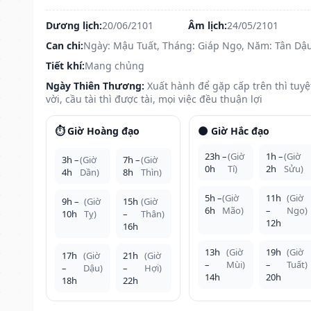
Dương lịch:
20/06/2101
Âm lịch:
24/05/2101
Can chi:
Ngày: Mậu Tuất, Tháng: Giáp Ngọ, Năm: Tân Dậ
Tiết khí:
Mang chủng
Ngày Thiên Thương:
Xuất hành để gặp cấp trên thì tuyệ
vời, cầu tài thì được tài, mọi việc đều thuận lợi
⏱️ Giờ Hoàng đạo
🌑 Giờ Hắc đạo
23h –
(Giờ
1h –
(Giờ
3h –
(Giờ
7h –
(Giờ
0h
Tí)
2h
Sửu)
4h
Dần)
8h
Thìn)
5h –
(Giờ
11h
(Giờ
9h –
(Giờ
15h
(Giờ
6h
Mão)
–
Ngọ)
10h
Tỵ)
–
Thân)
12h
16h
13h
(Giờ
19h
(Giờ
17h
(Giờ
21h
(Giờ
–
Mùi)
–
Tuất)
–
Dậu)
–
Hợi)
14h
20h
18h
22h