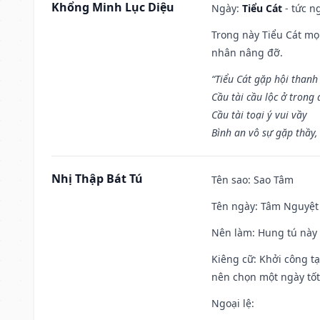
Khổng Minh Lục Diệu
Ngày:
Tiểu Cát
- tức n
Trong này Tiểu Cát mọi
nhân nâng đỡ.
“Tiểu Cát gặp hội thanh
Cầu tài cầu lộc ở trong
Cầu tài toại ý vui vầy
Bình an vô sự gặp thầy,
Nhị Thập Bát Tú
Tên sao
: Sao Tâm
Tên ngày
: Tâm Nguyệt 
Nên làm
: Hung tú này 
Kiêng cữ
: Khởi công tạ
nên chọn một ngày tốt 
Ngoại lệ
: