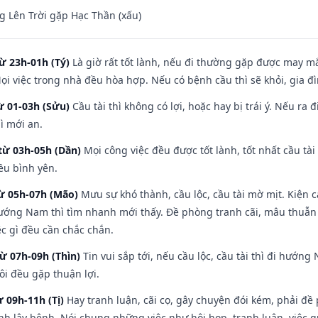
 Lên Trời gặp Hạc Thần (xấu)
ừ 23h-01h (Tý)
Là giờ rất tốt lành, nếu đi thường gặp được may mắ
ọi việc trong nhà đều hòa hợp. Nếu có bệnh cầu thì sẽ khỏi, gia 
ừ 01-03h (Sửu)
Cầu tài thì không có lợi, hoặc hay bị trái ý. Nếu ra 
ì mới an.
từ 03h-05h (Dần)
Mọi công việc đều được tốt lành, tốt nhất cầu t
ều bình yên.
từ 05h-07h (Mão)
Mưu sự khó thành, cầu lộc, cầu tài mờ mịt. Kiện c
hướng Nam thì tìm nhanh mới thấy. Đề phòng tranh cãi, mâu thuẫn
ệc gì đều cần chắc chắn.
từ 07h-09h (Thìn)
Tin vui sắp tới, nếu cầu lộc, cầu tài thì đi hướ
ôi đều gặp thuận lợi.
ừ 09h-11h (Tị)
Hay tranh luận, cãi cọ, gây chuyện đói kém, phải đề
nh lây bệnh. Nói chung những việc như hội họp, tranh luận, việc q