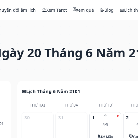
🃏
huyển đổi âm lịch
🔮
Xem Tarot
Xem quẻ
📝
Blog
📅
Lịch t
gày 20 Tháng 6 Năm 2
Lịch Tháng 6 Năm 2101
THỨ HAI
THỨ BA
THỨ TƯ
THỨ
⭐
30
31
1
2
01
5/5
🐈
🐉
Kỷ Mão
Ca