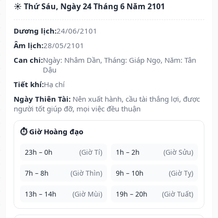
☀️ Thứ Sáu, Ngày 24 Tháng 6 Năm 2101
Dương lịch:
24/06/2101
Âm lịch:
28/05/2101
Can chi:
Ngày: Nhâm Dần, Tháng: Giáp Ngọ, Năm: Tân
Dậu
Tiết khí:
Hạ chí
Ngày Thiên Tài:
Nên xuất hành, cầu tài thắng lợi, được
người tốt giúp đỡ, mọi việc đều thuận
⏱️ Giờ Hoàng đạo
23h – 0h
(Giờ Tí)
1h – 2h
(Giờ Sửu)
7h – 8h
(Giờ Thìn)
9h – 10h
(Giờ Tỵ)
13h – 14h
(Giờ Mùi)
19h – 20h
(Giờ Tuất)