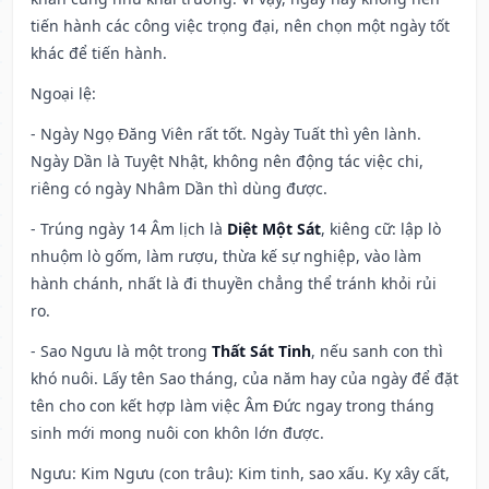
tiến hành các công việc trọng đại, nên chọn một ngày tốt
khác để tiến hành.
Ngoại lệ
:
- Ngày Ngọ Đăng Viên rất tốt. Ngày Tuất thì yên lành.
Ngày Dần là Tuyệt Nhật, không nên động tác việc chi,
riêng có ngày Nhâm Dần thì dùng được.
- Trúng ngày 14 Âm lịch là
Diệt Một Sát
, kiêng cữ: lập lò
nhuộm lò gốm, làm rượu, thừa kế sự nghiệp, vào làm
hành chánh, nhất là đi thuyền chẳng thể tránh khỏi rủi
ro.
- Sao Ngưu là một trong
Thất Sát Tinh
, nếu sanh con thì
khó nuôi. Lấy tên Sao tháng, của năm hay của ngày để đặt
tên cho con kết hợp làm việc Âm Đức ngay trong tháng
sinh mới mong nuôi con khôn lớn được.
Ngưu: Kim Ngưu (con trâu): Kim tinh, sao xấu. Kỵ xây cất,