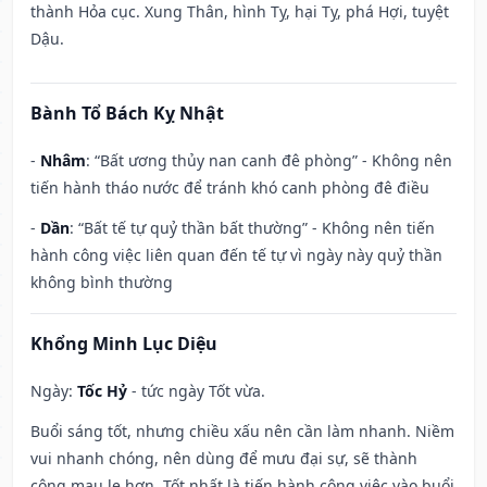
thành Hỏa cục. Xung Thân, hình Tỵ, hại Tỵ, phá Hợi, tuyệt
Dậu.
Bành Tổ Bách Kỵ Nhật
-
Nhâm
: “Bất ương thủy nan canh đê phòng” - Không nên
tiến hành tháo nước để tránh khó canh phòng đê điều
-
Dần
: “Bất tế tự quỷ thần bất thường” - Không nên tiến
hành công việc liên quan đến tế tự vì ngày này quỷ thần
không bình thường
Khổng Minh Lục Diệu
Ngày:
Tốc Hỷ
- tức ngày Tốt vừa.
Buổi sáng tốt, nhưng chiều xấu nên cần làm nhanh. Niềm
vui nhanh chóng, nên dùng để mưu đại sự, sẽ thành
công mau lẹ hơn. Tốt nhất là tiến hành công việc vào buổi