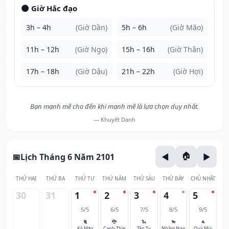
🌑 Giờ Hắc đạo
3h – 4h
(Giờ Dần)
5h – 6h
(Giờ Mão)
11h – 12h
(Giờ Ngọ)
15h – 16h
(Giờ Thân)
17h – 18h
(Giờ Dậu)
21h – 22h
(Giờ Hợi)
Bạn mạnh mẽ cho đến khi mạnh mẽ là lựa chọn duy nhất.
— Khuyết Danh
Lịch Tháng 6 Năm 2101
THỨ HAI
THỨ BA
THỨ TƯ
THỨ NĂM
THỨ SÁU
THỨ BẢY
CHỦ NHẬT
30
31
1
2
3
4
5
5/5
6/5
7/5
8/5
9/5
🐈
🐉
🐍
🐎
🐐
Kỷ Mão
Canh Thìn
Tân Tỵ
Nhâm Ngọ
Quý Mùi