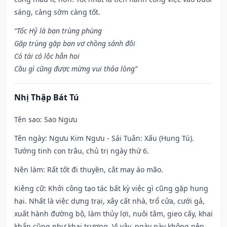
sáng, càng sớm càng tốt.
“Tốc Hỷ là bạn trùng phùng
Gặp trùng gặp bạn vợ chồng sánh đôi
Có tài có lộc hẳn hoi
Cầu gì cũng được mừng vui thỏa lòng”
Nhị Thập Bát Tú
Tên sao
: Sao Ngưu
Tên ngày
: Ngưu Kim Ngưu - Sái Tuân: Xấu (Hung Tú).
Tướng tinh con trâu, chủ trị ngày thứ 6.
Nên làm
: Rất tốt đi thuyền, cắt may áo mão.
Kiêng cữ
: Khởi công tạo tác bất kỳ việc gì cũng gặp hung
hại. Nhất là việc dựng trại, xây cất nhà, trổ cửa, cưới gả,
xuất hành đường bộ, làm thủy lợi, nuôi tằm, gieo cấy, khai
khẩn cũng như khai trương. Vì vậy, ngày này không nên