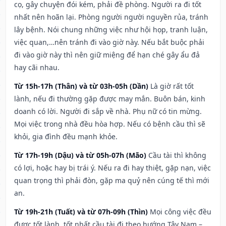
cọ, gây chuyện đói kém, phải đề phòng. Người ra đi tốt
nhất nên hoãn lại. Phòng người người nguyền rủa, tránh
lây bệnh. Nói chung những việc như hội họp, tranh luận,
việc quan,…nên tránh đi vào giờ này. Nếu bắt buộc phải
đi vào giờ này thì nên giữ miệng để hạn ché gây ẩu đả
hay cãi nhau.
Từ 15h-17h (Thân) và từ 03h-05h (Dần)
Là giờ rất tốt
lành, nếu đi thường gặp được may mắn. Buôn bán, kinh
doanh có lời. Người đi sắp về nhà. Phụ nữ có tin mừng.
Mọi việc trong nhà đều hòa hợp. Nếu có bệnh cầu thì sẽ
khỏi, gia đình đều mạnh khỏe.
Từ 17h-19h (Dậu) và từ 05h-07h (Mão)
Cầu tài thì không
có lợi, hoặc hay bị trái ý. Nếu ra đi hay thiệt, gặp nạn, việc
quan trọng thì phải đòn, gặp ma quỷ nên cúng tế thì mới
an.
Từ 19h-21h (Tuất) và từ 07h-09h (Thìn)
Mọi công việc đều
được tốt lành, tốt nhất cầu tài đi theo hướng Tây Nam –