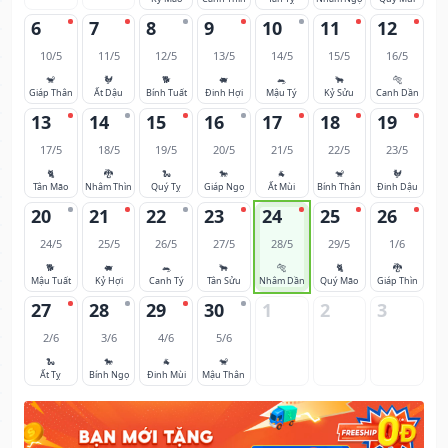
6
7
8
9
10
11
12
10/5
11/5
12/5
13/5
14/5
15/5
16/5
🐒
🐓
🐕
🐖
🐀
🐂
🐅
Giáp Thân
Ất Dậu
Bính Tuất
Đinh Hợi
Mậu Tý
Kỷ Sửu
Canh Dần
13
14
15
16
17
18
19
17/5
18/5
19/5
20/5
21/5
22/5
23/5
🐈
🐉
🐍
🐎
🐐
🐒
🐓
Tân Mão
Nhâm Thìn
Quý Tỵ
Giáp Ngọ
Ất Mùi
Bính Thân
Đinh Dậu
20
21
22
23
24
25
26
24/5
25/5
26/5
27/5
28/5
29/5
1/6
🐕
🐖
🐀
🐂
🐅
🐈
🐉
Mậu Tuất
Kỷ Hợi
Canh Tý
Tân Sửu
Nhâm Dần
Quý Mão
Giáp Thìn
27
28
29
30
1
2
3
2/6
3/6
4/6
5/6
🐍
🐎
🐐
🐒
Ất Tỵ
Bính Ngọ
Đinh Mùi
Mậu Thân