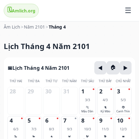
🗓️
Amlich.org
Âm Lịch
>
Năm 2101
>
Tháng 4
Lịch Tháng 4 Năm 2101
Lịch Tháng 4 Năm 2101
THỨ HAI
THỨ BA
THỨ TƯ
THỨ NĂM
THỨ SÁU
THỨ BẢY
CHỦ NHẬT
28
29
30
31
1
2
3
3/3
4/3
5/3
🐅
🐈
🐉
Mậu Dần
Kỷ Mão
Canh Thìn
4
5
6
7
8
9
10
6/3
7/3
8/3
9/3
10/3
11/3
12/3
🐍
🐎
🐐
🐒
🐓
🐕
🐖