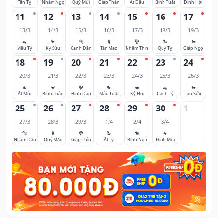
Tân Tỵ
Nhâm Ngọ
Quý Mùi
Giáp Thân
Ất Dậu
Bính Tuất
Đinh Hợi
11
12
13
14
15
16
17
13/3
14/3
15/3
16/3
17/3
18/3
19/3
🐀
🐂
🐅
🐈
🐉
🐍
🐎
Mậu Tý
Kỷ Sửu
Canh Dần
Tân Mão
Nhâm Thìn
Quý Tỵ
Giáp Ngọ
18
19
20
21
22
23
24
20/3
21/3
22/3
23/3
24/3
25/3
26/3
🐐
🐒
🐓
🐕
🐖
🐀
🐂
Ất Mùi
Bính Thân
Đinh Dậu
Mậu Tuất
Kỷ Hợi
Canh Tý
Tân Sửu
25
26
27
28
29
30
1
27/3
28/3
29/3
1/4
2/4
3/4
🐅
🐈
🐉
🐍
🐎
🐐
Nhâm Dần
Quý Mão
Giáp Thìn
Ất Tỵ
Bính Ngọ
Đinh Mùi