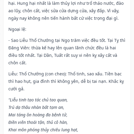
hại. Hung hại nhất là làm thủy lợi như trổ tháo nước, đào
ao lũy, chôn cất, việc sửa cửa dựng cửa, xây đắp. Vì vậy,
ngày nay không nên tiến hành bất cứ việc trọng đại gì.
Ngoại lệ
:
- Sao Liễu Thổ Chướng tại Ngọ trăm việc đều tốt. Tại Tỵ thì
Đăng Viên: thừa kế hay lên quan lãnh chức đều là hai
điều tốt nhất. Tại Dần, Tuất rất suy vi nên kỵ xây cất và
chôn cất.
Liễu: Thổ Chướng (con cheo): Thổ tinh, sao xấu. Tiền bạc
thì hao hụt, gia đình thì không yên, dễ bị tai nạn. Khắc kỵ
cưới gả.
“Liễu tinh tạo tác chủ tao quan,
Trú dạ thâu nhàn bất tạm an,
Mai táng ôn hoàng đa bệnh tử,
Điền viên thoái tận, thủ cô hàn,
Khai môn phóng thủy chiêu lung hạt,