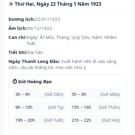
☀️ Thứ Hai, Ngày 22 Tháng 1 Năm 1923
Dương lịch:
22/01/1923
Âm lịch:
06/12/1922
Can chi:
Ngày: Ất Mùi, Tháng: Quý Sửu, Năm: Nhâm
Tuất
Tiết khí:
Đại hàn
Ngày Thanh Long Đầu:
Xuất hành nên đi vào sáng
sớm, cầu tài thắng lợi. mọi việc như ý
⏱️ Giờ Hoàng đạo
3h – 4h
(Giờ Dần)
5h – 6h
(Giờ Mão)
9h – 10h
(Giờ Tỵ)
15h – 16h
(Giờ Thân)
19h – 20h
(Giờ Tuất)
21h – 22h
(Giờ Hợi)