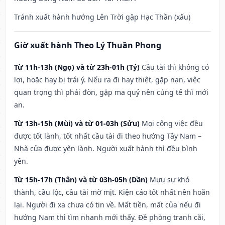
Tránh xuất hành hướng Lên Trời gặp Hạc Thần (xấu)
Giờ xuất hành Theo Lý Thuần Phong
Từ 11h-13h (Ngọ) và từ 23h-01h (Tý)
Cầu tài thì không có
lợi, hoặc hay bị trái ý. Nếu ra đi hay thiệt, gặp nạn, việc
quan trọng thì phải đòn, gặp ma quỷ nên cúng tế thì mới
an.
Từ 13h-15h (Mùi) và từ 01-03h (Sửu)
Mọi công việc đều
được tốt lành, tốt nhất cầu tài đi theo hướng Tây Nam –
Nhà cửa được yên lành. Người xuất hành thì đều bình
yên.
Từ 15h-17h (Thân) và từ 03h-05h (Dần)
Mưu sự khó
thành, cầu lộc, cầu tài mờ mịt. Kiện cáo tốt nhất nên hoãn
lại. Người đi xa chưa có tin về. Mất tiền, mất của nếu đi
hướng Nam thì tìm nhanh mới thấy. Đề phòng tranh cãi,