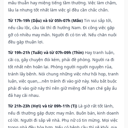
mâu thuẫn hay miệng tiếng tầm thường. Việc làm chậm,
lâu la nhưng tốt nhất làm việc gì đều cần chắc chắn.
Từ 17h-19h (Dậu) và từ 05h-07h (Mão)
Tin vui sắp tới,
nếu cầu lộc, cầu tài thì đi hướng Nam. Đi công việc gặp
gỡ có nhiều may mắn. Người đi có tin về. Nếu chăn nuôi
đều gặp thuận lợi.
Từ 19h-21h (Tuất) và từ 07h-09h (Thìn)
Hay tranh luận,
cãi cọ, gây chuyện đói kém, phải đề phòng. Người ra đi
tốt nhất nên hoãn lại. Phòng người người nguyền rủa,
tránh lây bệnh. Nói chung những việc như hội họp, tranh
luận, việc quan,…nên tránh đi vào giờ này. Nếu bắt buộc
phải đi vào giờ này thì nên giữ miệng để hạn ché gây ẩu
đả hay cãi nhau.
Từ 21h-23h (Hợi) và từ 09h-11h (Tị)
Là giờ rất tốt lành,
nếu đi thường gặp được may mắn. Buôn bán, kinh doanh
có lời. Người đi sắp về nhà. Phụ nữ có tin mừng. Mọi việc
trong nhà đều hòa hợp. Nếu có bệnh cầu thì sẽ khỏi, gia