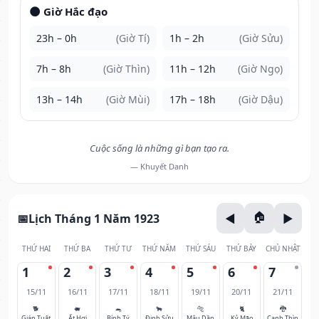
🌑 Giờ Hắc đạo
23h – 0h
(Giờ Tí)
1h – 2h
(Giờ Sửu)
7h – 8h
(Giờ Thìn)
11h – 12h
(Giờ Ngọ)
13h – 14h
(Giờ Mùi)
17h – 18h
(Giờ Dậu)
Cuộc sống là những gì bạn tạo ra.
— Khuyết Danh
Lịch Tháng 1 Năm 1923
THỨ HAI
THỨ BA
THỨ TƯ
THỨ NĂM
THỨ SÁU
THỨ BẢY
CHỦ NHẬT
1
2
3
4
5
6
7
15/11
16/11
17/11
18/11
19/11
20/11
21/11
🐕
🐖
🐀
🐂
🐅
🐈
🐉
Giáp Tuất
Ất Hợi
Bính Tý
Đinh Sửu
Mậu Dần
Kỷ Mão
Canh Thìn