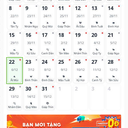
8
9
10
11
12
13
14
22/11
23/11
24/11
25/11
26/11
27/11
28/11
🐍
🐎
🐐
🐒
🐓
🐕
🐖
Tân Tỵ
Nhâm Ngọ
Quý Mùi
Giáp Thân
Ất Dậu
Bính Tuất
Đinh Hợi
15
16
17
18
19
20
21
29/11
30/11
1/12
2/12
3/12
4/12
5/12
🐀
🐂
🐅
🐈
🐉
🐍
🐎
Mậu Tý
Kỷ Sửu
Canh Dần
Tân Mão
Nhâm Thìn
Quý Tỵ
Giáp Ngọ
22
23
24
25
26
27
28
6/12
7/12
8/12
9/12
10/12
11/12
12/12
🐐
🐒
🐓
🐕
🐖
🐀
🐂
Ất Mùi
Bính Thân
Đinh Dậu
Mậu Tuất
Kỷ Hợi
Canh Tý
Tân Sửu
29
30
31
1
2
3
4
13/12
14/12
15/12
🐅
🐈
🐉
Nhâm Dần
Quý Mão
Giáp Thìn