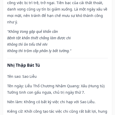
công việc bị trì trệ, trở ngại. Tiền bạc của cải thất thoát,
danh vọng cũng uy tín bị giảm xuống. Là một ngày xấu về
mọi mặt, nên tránh để hạn chế mưu sự khó thành công
như ý.
“Không Vong gặp quẻ khẩn cần
Bệnh tật khẩn thiết chẳng làm được chi
Không thì ôn tiểu thê nhi
Không thì trộm cắp phân ly bất tường.”
Nhị Thập Bát Tú
Tên sao
: Sao Liễu
Tên ngày
: Liễu Thổ Chương Nhậm Quang: Xấu (Hung tú)
Tướng tinh con gấu ngựa, chủ trị ngày thứ 7.
Nên làm
: Không có bất kỳ việc chi hạp với Sao Liễu.
Kiêng cữ
: Khởi công tạo tác việc chi cũng rất bất lợi, hung