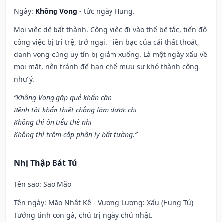
Ngày:
Không Vong
- tức ngày Hung.
Mọi việc dễ bất thành. Công việc đi vào thế bế tắc, tiến độ
công việc bị trì trệ, trở ngại. Tiền bạc của cải thất thoát,
danh vọng cũng uy tín bị giảm xuống. Là một ngày xấu về
mọi mặt, nên tránh để hạn chế mưu sự khó thành công
như ý.
“Không Vong gặp quẻ khẩn cần
Bệnh tật khẩn thiết chẳng làm được chi
Không thì ôn tiểu thê nhi
Không thì trộm cắp phân ly bất tường.”
Nhị Thập Bát Tú
Tên sao
: Sao Mão
Tên ngày
: Mão Nhật Kê - Vương Lương: Xấu (Hung Tú)
Tướng tinh con gà, chủ trị ngày chủ nhật.