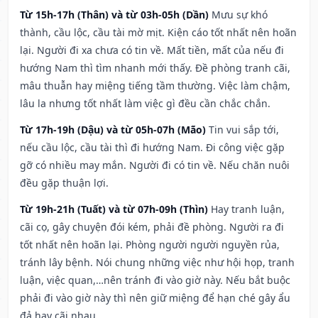
Từ 15h-17h (Thân) và từ 03h-05h (Dần)
Mưu sự khó
thành, cầu lộc, cầu tài mờ mịt. Kiện cáo tốt nhất nên hoãn
lại. Người đi xa chưa có tin về. Mất tiền, mất của nếu đi
hướng Nam thì tìm nhanh mới thấy. Đề phòng tranh cãi,
mâu thuẫn hay miệng tiếng tầm thường. Việc làm chậm,
lâu la nhưng tốt nhất làm việc gì đều cần chắc chắn.
Từ 17h-19h (Dậu) và từ 05h-07h (Mão)
Tin vui sắp tới,
nếu cầu lộc, cầu tài thì đi hướng Nam. Đi công việc gặp
gỡ có nhiều may mắn. Người đi có tin về. Nếu chăn nuôi
đều gặp thuận lợi.
Từ 19h-21h (Tuất) và từ 07h-09h (Thìn)
Hay tranh luận,
cãi cọ, gây chuyện đói kém, phải đề phòng. Người ra đi
tốt nhất nên hoãn lại. Phòng người người nguyền rủa,
tránh lây bệnh. Nói chung những việc như hội họp, tranh
luận, việc quan,…nên tránh đi vào giờ này. Nếu bắt buộc
phải đi vào giờ này thì nên giữ miệng để hạn ché gây ẩu
đả hay cãi nhau.