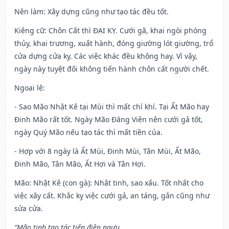
Nên làm
: Xây dựng cũng như tạo tác đều tốt.
Kiêng cữ
: Chôn Cất thì ĐẠI KỴ. Cưới gã, khai ngòi phóng
thủy, khai trương, xuất hành, đóng giường lót giường, trổ
cửa dựng cửa kỵ. Các việc khác đều không hay. Vì vậy,
ngày này tuyệt đối không tiến hành chôn cất người chết.
Ngoại lệ
:
- Sao Mão Nhật Kê tại Mùi thì mất chí khí. Tại Ất Mão hay
Đinh Mão rất tốt. Ngày Mão Đăng Viên nên cưới gả tốt,
ngày Quý Mão nếu tạo tác thì mất tiền của.
- Hợp với 8 ngày là Ất Mùi, Đinh Mùi, Tân Mùi, Ất Mão,
Đinh Mão, Tân Mão, Ất Hợi và Tân Hợi.
Mão: Nhật Kê (con gà): Nhật tinh, sao xấu. Tốt nhất cho
việc xây cất. Khắc kỵ việc cưới gả, an táng, gắn cũng như
sửa cửa.
“Mão tinh tạo tác tiến điền ngưu,