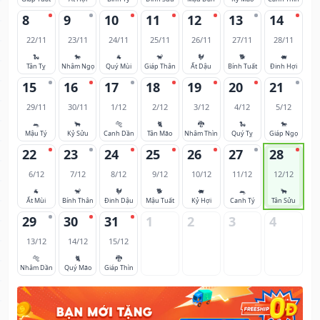
8
9
10
11
12
13
14
22/11
23/11
24/11
25/11
26/11
27/11
28/11
🐍
🐎
🐐
🐒
🐓
🐕
🐖
Tân Tỵ
Nhâm Ngọ
Quý Mùi
Giáp Thân
Ất Dậu
Bính Tuất
Đinh Hợi
15
16
17
18
19
20
21
29/11
30/11
1/12
2/12
3/12
4/12
5/12
🐀
🐂
🐅
🐈
🐉
🐍
🐎
Mậu Tý
Kỷ Sửu
Canh Dần
Tân Mão
Nhâm Thìn
Quý Tỵ
Giáp Ngọ
22
23
24
25
26
27
28
6/12
7/12
8/12
9/12
10/12
11/12
12/12
🐐
🐒
🐓
🐕
🐖
🐀
🐂
Ất Mùi
Bính Thân
Đinh Dậu
Mậu Tuất
Kỷ Hợi
Canh Tý
Tân Sửu
29
30
31
1
2
3
4
13/12
14/12
15/12
🐅
🐈
🐉
Nhâm Dần
Quý Mão
Giáp Thìn