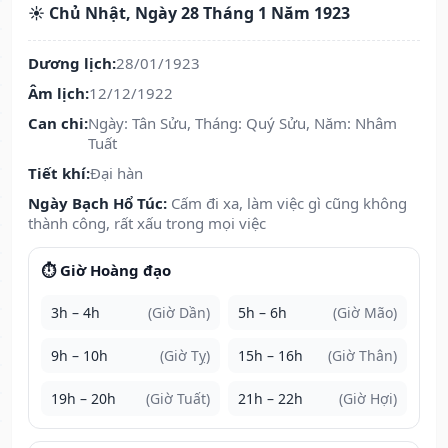
☀️ Chủ Nhật, Ngày 28 Tháng 1 Năm 1923
Dương lịch:
28/01/1923
Âm lịch:
12/12/1922
Can chi:
Ngày: Tân Sửu, Tháng: Quý Sửu, Năm: Nhâm
Tuất
Tiết khí:
Đại hàn
Ngày Bạch Hổ Túc:
Cấm đi xa, làm việc gì cũng không
thành công, rất xấu trong mọi việc
⏱️ Giờ Hoàng đạo
3h – 4h
(Giờ Dần)
5h – 6h
(Giờ Mão)
9h – 10h
(Giờ Tỵ)
15h – 16h
(Giờ Thân)
19h – 20h
(Giờ Tuất)
21h – 22h
(Giờ Hợi)