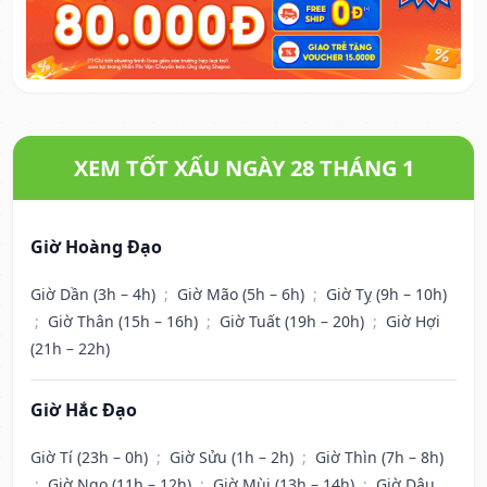
XEM TỐT XẤU NGÀY 28 THÁNG 1
Giờ Hoàng Đạo
Giờ Dần (3h – 4h)
;
Giờ Mão (5h – 6h)
;
Giờ Tỵ (9h – 10h)
;
Giờ Thân (15h – 16h)
;
Giờ Tuất (19h – 20h)
;
Giờ Hợi
(21h – 22h)
Giờ Hắc Đạo
Giờ Tí (23h – 0h)
;
Giờ Sửu (1h – 2h)
;
Giờ Thìn (7h – 8h)
;
Giờ Ngọ (11h – 12h)
;
Giờ Mùi (13h – 14h)
;
Giờ Dậu