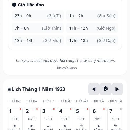
🌑 Giờ Hắc đạo
23h – 0h
(Giờ Tí)
1h – 2h
(Giờ Sửu)
7h – 8h
(Giờ Thìn)
11h – 12h
(Giờ Ngọ)
13h – 14h
(Giờ Mùi)
17h – 18h
(Giờ Dậu)
Tình yêu là món quà duy nhất càng chia sẻ càng nhiều hơn.
— Khuyết Danh
Lịch Tháng 1 Năm 1923
THỨ HAI
THỨ BA
THỨ TƯ
THỨ NĂM
THỨ SÁU
THỨ BẢY
CHỦ NHẬT
1
2
3
4
5
6
7
15/11
16/11
17/11
18/11
19/11
20/11
21/11
🐕
🐖
🐀
🐂
🐅
🐈
🐉
Giáp Tuất
Ất Hợi
Bính Tý
Đinh Sửu
Mậu Dần
Kỷ Mão
Canh Thìn